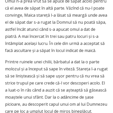
Omul n-a prea vrut să se apuce de săpat acolo pentru
că el avea de săpat în altă parte. Văzînd că nu-l poate
convinge, Maica stareţă l-a lăsat să meargă unde avea
el de săpat dar s-a rugat la Domnul să nu poată săpa,
astfel încât atunci când s-a apucat omul a dat de
piatră. A mai încercat în trei sau patru locuri şi s-a
întâmplat acelaşi lucru. În cele din urmă a acceptat să
facă ascultare şi a săpat în locul indicat de maică.
Printre ruinele unei chilii, bărbatul a dat la o parte
molozul şi a început să sape în viteză. Stareţa l-a rugat
să se liniştească şi să sape uşor pentru că nu vrea să
strice trupul pe care crede că-l vor descoperi acolo. El
a luat-o în râs când a auzit că se aşteaptă să găsească
moaştele unui sfânt. Dar la o adâncime de şase
picioare, au descoperit capul unui om al lui Dumnezeu
care pe loc a umplut locul de miros bineplăcut.