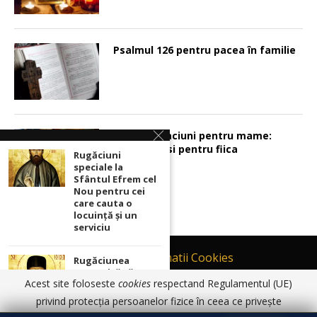
Psalmul 126 pentru pacea în familie
Sunt 2 rugaciuni pentru mame:
pentru fiu si pentru fiica
Rugăciuni
speciale la
Sfântul Efrem cel
Nou pentru cei
care cauta o
locuinţă şi un
serviciu
Contact
Informatii Cookies
Rugăciunea
puternică către
Politică de Confidențialitate
Acest site foloseste
cookies
respectand Regulamentul (UE)
Sfântul Efrem cel
TERMENI SI CONDITII DE UTILIZARE
Nou a celui
privind protecția persoanelor fizice în ceea ce privește
cuprins de