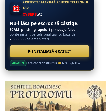
PROTECȚIE MAXIMĂ PENTRU TELEFONUL
TĂU
CYBER3
.AI
Nu-l lăsa pe escroc să câștige.
SCAM, phishing, apeluri și mesaje false
—
oprite instant pe telefonul tău, cu baza de
2.000.000
de amenințări.
INSTALEAZĂ GRATUIT
Fără cont
Construit în
UE
GRATUIT
Google Play