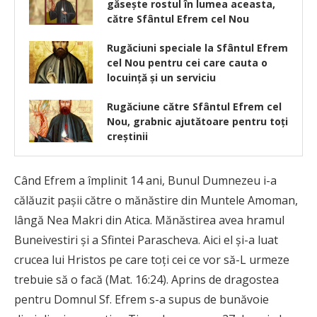
găsește rostul în lumea aceasta,
către Sfântul Efrem cel Nou
Rugăciuni speciale la Sfântul Efrem
cel Nou pentru cei care cauta o
locuinţă şi un serviciu
Rugăciune către Sfântul Efrem cel
Nou, grabnic ajutătoare pentru toți
creștinii
Când Efrem a împlinit 14 ani, Bunul Dumnezeu i-a
călăuzit paşii către o mănăstire din Muntele Amoman,
lângă Nea Makri din Atica. Mănăstirea avea hramul
Buneivestiri şi a Sfintei Parascheva. Aici el şi-a luat
crucea lui Hristos pe care toţi cei ce vor să-L urmeze
trebuie să o facă (Mat. 16:24). Aprins de dragostea
pentru Domnul Sf. Efrem s-a supus de bunăvoie