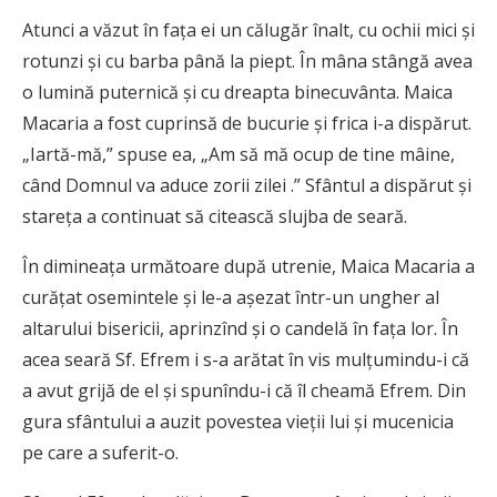
Atunci a văzut în faţa ei un călugăr înalt, cu ochii mici şi
rotunzi şi cu barba până la piept. În mâna stângă avea
o lumină puternică şi cu dreapta binecuvânta. Maica
Macaria a fost cuprinsă de bucurie şi frica i-a dispărut.
„Iartă-mă,” spuse ea, „Am să mă ocup de tine mâine,
când Domnul va aduce zorii zilei .” Sfântul a dispărut şi
stareţa a continuat să citească slujba de seară.
În dimineaţa următoare după utrenie, Maica Macaria a
curăţat osemintele şi le-a aşezat într-un ungher al
altarului bisericii, aprinzînd şi o candelă în faţa lor. În
acea seară Sf. Efrem i s-a arătat în vis mulţumindu-i că
a avut grijă de el şi spunîndu-i că îl cheamă Efrem. Din
gura sfântului a auzit povestea vieţii lui şi mucenicia
pe care a suferit-o.