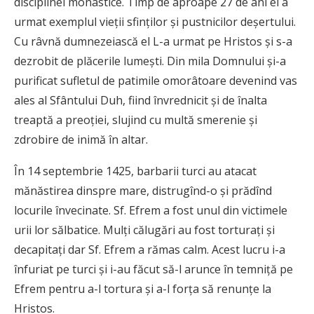
disciplinei monastice. Timp de aproape 27 de ani el a
urmat exemplul vieţii sfinţilor şi pustnicilor deşertului.
Cu râvnă dumnezeiască el L-a urmat pe Hristos şi s-a
dezrobit de plăcerile lumeşti. Din mila Domnului şi-a
purificat sufletul de patimile omorâtoare devenind vas
ales al Sfântului Duh, fiind învrednicit şi de înalta
treaptă a preoţiei, slujind cu multă smerenie şi
zdrobire de inimă în altar.
În 14 septembrie 1425, barbarii turci au atacat
mănăstirea dinspre mare, distrugînd-o şi prădînd
locurile învecinate. Sf. Efrem a fost unul din victimele
urii lor sălbatice. Mulţi călugări au fost torturaţi şi
decapitaţi dar Sf. Efrem a rămas calm. Acest lucru i-a
înfuriat pe turci şi i-au făcut să-l arunce în temniţă pe
Efrem pentru a-l tortura şi a-l forţa să renunţe la
Hristos.