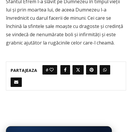
Sfantul Efrem l-a slăvit pe Dumnezeu în timpul vieţii
lui şi prin moartea lui, de aceea Dumnezeu l-a
învrednicit cu darul facerii de minuni. Cei care se
închină la sfintele sale moaşte cu dragoste şi credinţă
se vindecă de nenumărate boli şi infirmităţi şi este
grabnic ajutător la rugăcinile celor care-l cheamă.
0
PARTAJEAZA