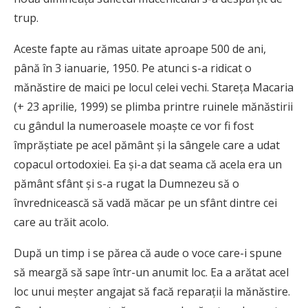
trup.
Aceste fapte au rămas uitate aproape 500 de ani,
până în 3 ianuarie, 1950. Pe atunci s-a ridicat o
mănăstire de maici pe locul celei vechi. Stareţa Macaria
(+ 23 aprilie, 1999) se plimba printre ruinele mănăstirii
cu gândul la numeroasele moaşte ce vor fi fost
împrăştiate pe acel pământ şi la sângele care a udat
copacul ortodoxiei. Ea şi-a dat seama că acela era un
pământ sfânt şi s-a rugat la Dumnezeu să o
învrednicească să vadă măcar pe un sfânt dintre cei
care au trăit acolo.
După un timp i se părea că aude o voce care-i spune
să meargă să sape într-un anumit loc. Ea a arătat acel
loc unui meşter angajat să facă reparaţii la mănăstire.