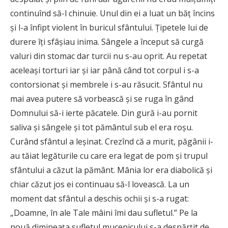
continuînd să-l chinuie. Unul din ei a luat un băţ încins
şi l-a înfipt violent în buricul sfântului. Ţipetele lui de
durere îţi sfâşiau inima. Sângele a început să curgă
valuri din stomac dar turcii nu s-au oprit. Au repetat
aceleaşi torturi iar şi iar până când tot corpul i s-a
contorsionat şi membrele i s-au răsucit. Sfântul nu
mai avea putere să vorbească şi se ruga în gând
Domnului să-i ierte păcatele. Din gură i-au pornit
saliva şi sângele şi tot pământul sub el era roşu.
Curând sfântul a leşinat. Crezînd că a murit, păgânii i-
au tăiat legăturile cu care era legat de pom şi trupul
sfântului a căzut la pământ. Mânia lor era diabolică şi
chiar căzut jos ei continuau să-l lovească. La un
moment dat sfântul a deschis ochii şi s-a rugat:
„Doamne, în ale Tale mâini îmi dau sufletul.” Pe la
nouă dimineaţa sufletul mucenicului s-a despărţit de