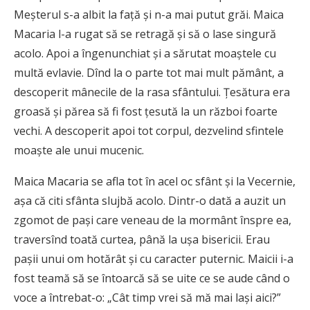
Meşterul s-a albit la faţă şi n-a mai putut grăi. Maica
Macaria l-a rugat să se retragă şi să o lase singură
acolo. Apoi a îngenunchiat şi a sărutat moaştele cu
multă evlavie. Dînd la o parte tot mai mult pământ, a
descoperit mânecile de la rasa sfântului. Ţesătura era
groasă şi părea să fi fost ţesută la un război foarte
vechi. A descoperit apoi tot corpul, dezvelind sfintele
moaşte ale unui mucenic.
Maica Macaria se afla tot în acel oc sfânt şi la Vecernie,
aşa că citi sfânta slujbă acolo. Dintr-o dată a auzit un
zgomot de paşi care veneau de la mormânt înspre ea,
traversînd toată curtea, până la uşa bisericii. Erau
paşii unui om hotărât şi cu caracter puternic. Maicii i-a
fost teamă să se întoarcă să se uite ce se aude când o
voce a întrebat-o: „Cât timp vrei să mă mai laşi aici?”