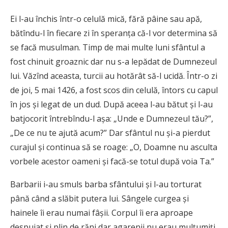
Ei l-au închis într-o celulă mică, fără pâine sau apă,
bătîndu-l în fiecare zi în speranţa că-l vor determina să
se facă musulman. Timp de mai multe luni sfântul a
fost chinuit groaznic dar nu s-a lepădat de Dumnezeul
lui. Văzînd aceasta, turcii au hotărât să-l ucidă. Într-o zi
de joi, 5 mai 1426, a fost scos din celulă, întors cu capul
în jos şi legat de un dud. După aceea l-au bătut şi l-au
batjocorit întrebîndu-l aşa: „Unde e Dumnezeul tău?”,
„De ce nu te ajută acum?” Dar sfântul nu şi-a pierdut
curajul şi continua să se roage: „O, Doamne nu asculta
vorbele acestor oameni şi facă-se totul după voia Ta.”
Barbarii i-au smuls barba sfântului şi l-au torturat
până când a slăbit putera lui. Sângele curgea şi
hainele îi erau numai fâşii. Corpul îi era aproape
despuiat şi plin de răni dar agarenii nu erau mulţumiţi