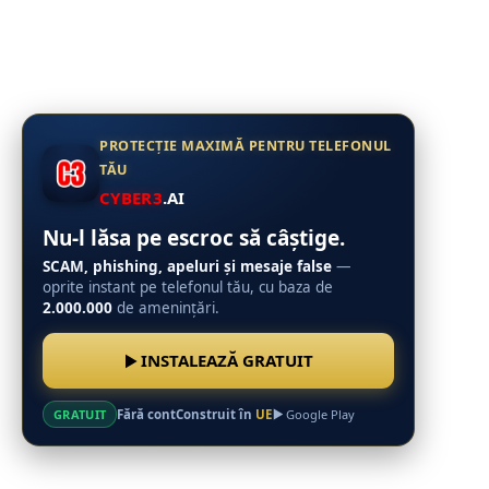
PROTECȚIE MAXIMĂ PENTRU TELEFONUL
TĂU
CYBER3
.AI
Nu-l lăsa pe escroc să câștige.
SCAM, phishing, apeluri și mesaje false
—
oprite instant pe telefonul tău, cu baza de
2.000.000
de amenințări.
INSTALEAZĂ GRATUIT
Fără cont
Construit în
UE
GRATUIT
Google Play