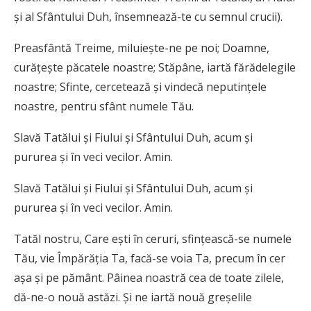
şi al Sfântului Duh, însemnează-te cu semnul crucii).
Preasfântă Treime, miluieşte-ne pe noi; Doamne,
curăţeşte păcatele noastre; Stăpâne, iartă fărădelegile
noastre; Sfinte, cercetează şi vindecă neputinţele
noastre, pentru sfânt numele Tău.
Slavă Tatălui şi Fiului şi Sfântului Duh, acum şi
pururea şi în veci vecilor. Amin.
Slavă Tatălui şi Fiului şi Sfântului Duh, acum şi
pururea şi în veci vecilor. Amin.
Tatăl nostru, Care eşti în ceruri, sfinţească-se numele
Tău, vie Împărăţia Ta, facă-se voia Ta, precum în cer
aşa şi pe pământ. Pâinea noastră cea de toate zilele,
dă-ne-o nouă astăzi. Şi ne iartă nouă greşelile