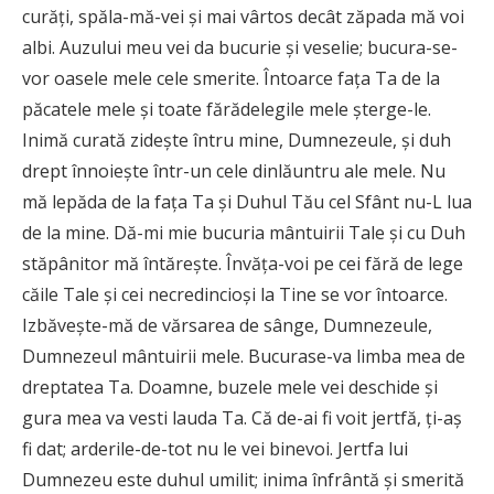
curăţi, spăla-mă-vei şi mai vârtos decât zăpada mă voi
albi. Auzului meu vei da bucurie şi veselie; bucura-se-
vor oasele mele cele smerite. Întoarce faţa Ta de la
păcatele mele şi toate fărădelegile mele şterge-le.
Inimă curată zideşte întru mine, Dumnezeule, şi duh
drept înnoieşte într-un cele dinlăuntru ale mele. Nu
mă lepăda de la faţa Ta şi Duhul Tău cel Sfânt nu-L lua
de la mine. Dă-mi mie bucuria mântuirii Tale şi cu Duh
stăpânitor mă întăreşte. Învăţa-voi pe cei fără de lege
căile Tale şi cei necredincioşi la Tine se vor întoarce.
Izbăveşte-mă de vărsarea de sânge, Dumnezeule,
Dumnezeul mântuirii mele. Bucurase-va limba mea de
dreptatea Ta. Doamne, buzele mele vei deschide şi
gura mea va vesti lauda Ta. Că de-ai fi voit jertfă, ţi-aş
fi dat; arderile-de-tot nu le vei binevoi. Jertfa lui
Dumnezeu este duhul umilit; inima înfrântă şi smerită