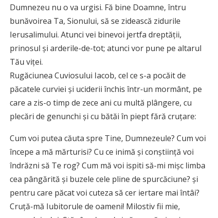
Dumnezeu nu o va urgisi. Fă bine Doamne, întru
bunăvoirea Ta, Sionului, să se zidească zidurile
Ierusalimului. Atunci vei binevoi jertfa dreptăţii,
prinosul şi arderile-de-tot; atunci vor pune pe altarul
Tău viţei.
Rugăciunea Cuviosului Iacob, cel ce s-a pocăit de
păcatele curviei şi uciderii închis într-un mormânt, pe
care a zis-o timp de zece ani cu multă plângere, cu
plecări de genunchi şi cu bătăi în piept fără cruţare:
Cum voi putea căuta spre Tine, Dumnezeule? Cum voi
începe a mă mărturisi? Cu ce inimă şi conştiinţă voi
îndrăzni să Te rog? Cum mă voi ispiti să-mi mişc limba
cea pângărită şi buzele cele pline de spurcăciune? şi
pentru care păcat voi cuteza să cer iertare mai întâi?
Cruţă-mă Iubitorule de oameni! Milostiv fii mie,