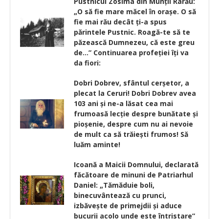
Pustnicul Zosima din Munţii Rarău:
„O să fie mare măcel în oraşe. O să
fie mai rău decât ţi-a spus
părintele Pustnic. Roagă-te să te
păzească Dumnezeu, că este greu
de…” Continuarea profeției îți va
da fiori:
Dobri Dobrev, sfântul cerșetor, a
plecat la Ceruri! Dobri Dobrev avea
103 ani și ne-a lăsat cea mai
frumoasă lecție despre bunătate și
pioșenie, despre cum nu ai nevoie
de mult ca să trăiești frumos! Să
luăm aminte!
Icoană a Maicii Domnului, declarată
făcătoare de minuni de Patriarhul
Daniel: „Tămăduie boli,
binecuvântează cu prunci,
izbăvește de primejdii și aduce
bucurii acolo unde este întristare”