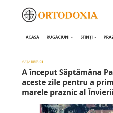
ACASĂ
RUGĂCIUNI
SFINȚI
PRA
VIAȚA BISERICII
A început Săptămâna Pati
aceste zile pentru a prim
marele praznic al Învieri