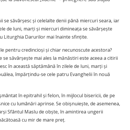
 se săvârşesc şi celelalte denii până miercuri seara, iar
ele de luni, marţi şi miercuri dimineaţa se săvârşeşte
u Liturghia Darurilor mai înainte sfinţite.
ale pentru credincioşi şi chiar necunoscute acestora?
 se săvârşeşte mai ales la mănăstiri este aceea a citirii
itesc în această săptămână în zilele de luni, marţi şi
l nouălea, împărţindu-se cele patru Evanghelii în nouă
ântat în epitrahil şi felon, în mijlocul bisericii, de pe
eşnice cu lumânări aprinse. Se obişnuieşte, de asemenea,
ârşi Sfântul Maslu de obşte, în amintirea ungerii
păcătoasă cu mir de mare preţ.