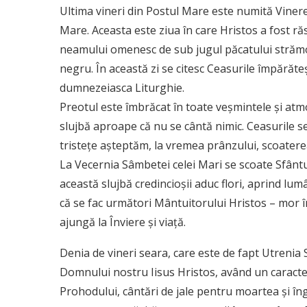
Ultima vineri din Postul Mare este numită Viner
Mare. Aceasta este ziua în care Hristos a fost r
neamului omenesc de sub jugul păcatului strămoş
negru. În această zi se citesc Ceasurile împărăteşt
dumnezeiasca Liturghie.
Preotul este îmbrăcat în toate veşmintele şi atmos
slujbă aproape că nu se cântă nimic. Ceasurile se c
tristeţe aşteptăm, la vremea prânzului, scoaterea
La Vecernia Sâmbetei celei Mari se scoate Sfântul E
această slujbă credincioşii aduc flori, aprind lum
că se fac următori Mântuitorului Hristos – mor î
ajungă la Înviere şi viaţă.
Denia de vineri seara, care este de fapt Utrenia
Domnului nostru Iisus Hristos, având un caracte
Prohodului, cântări de jale pentru moartea şi în