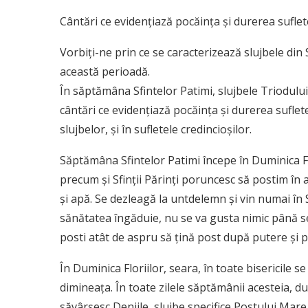
Cântări ce evidenţiază pocăinţa şi durerea sufle
Vorbiţi-ne prin ce se caracterizează slujbele din
această perioadă.
În săptămâna Sfintelor Patimi, slujbele Triodului
cântări ce evidenţiază pocăinţa şi durerea sufle
slujbelor, şi în sufletele credincioşilor.
Săptămâna Sfintelor Patimi începe în Duminica Flor
precum şi Sfinţii Părinţi poruncesc să postim î
şi apă. Se dezleagă la untdelemn şi vin numai în
sănătatea îngăduie, nu se va gusta nimic până se
posti atât de aspru să ţină post după putere şi po
În Duminica Floriilor, seara, în toate bisericile s
dimineaţa. În toate zilele săptămânii acesteia, d
săvârşesc Deniile, slujbe specifice Postului Mare