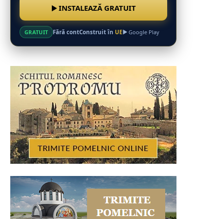
INSTALEAZĂ GRATUIT
Fără cont
Construit în
UE
GRATUIT
Google Play