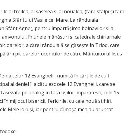
le al treilea, al şaselea şi al nouălea, (fără stâlpi şi fără
rghia Sfântului Vasile cel Mare. La rânduiala
un Sfânt Agneţ, pentru împărtăşirea bolnavilor şi al
 amvonului, în unele mănăstiri şi catedrale chiriarhale
icioarelor, a cărei rânduială se găseşte în Triod, care
ălării picioarelor ucenicilor de către Mântuitorul Iisus
enia celor 12 Evanghelii, numită în cărţile de cult
pal al deniei îl alcătuiesc cele 12 Evanghelii, care se
nd aşezată pe analog în faţa uşilor împărăteşti, cele 15
în mijlocul bisericii, Fericirile, cu cele nouă stihiri,
ele Mele loruşi, iar pentru cămaşa mea au aruncat
ortodoxe