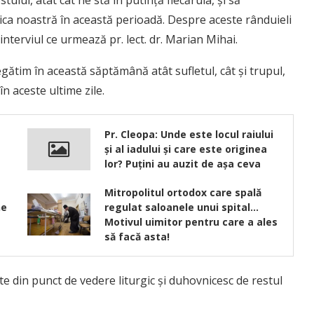
ului, atât cât ne stă în putinţă fiecăruia, şi să
rica noastră în această perioadă. Despre aceste rânduieli
nterviul ce urmează pr. lect. dr. Marian Mihai.
gătim în această săptămână atât sufletul, cât şi trupul,
în aceste ultime zile.
Pr. Cleopa: Unde este locul raiului
și al iadului și care este originea
lor? Puțini au auzit de așa ceva
Mitropolitul ortodox care spală
ne
regulat saloanele unui spital…
Motivul uimitor pentru care a ales
să facă asta!
din punct de vedere liturgic şi duhovnicesc de restul