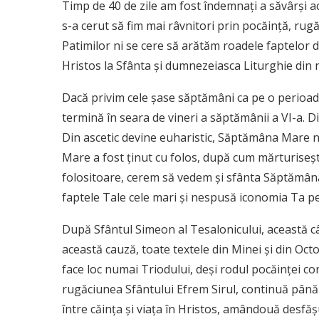
Timp de 40 de zile am fost îndemnaţi a săvârşi ace
s-a cerut să fim mai râvnitori prin pocăinţă, rugă
Patimilor ni se cere să arătăm roadele faptelor di
Hristos la Sfânta şi dumnezeiasca Liturghie din n
Dacă privim cele şase săptămâni ca pe o perioad
termină în seara de vineri a săptămânii a VI-a.
Din ascetic devine euharistic, Săptămâna Mare n
Mare a fost ţinut cu folos, după cum mărturiseşte
folositoare, cerem să vedem şi sfânta Săptămâna 
faptele Tale cele mari şi nespusă iconomia Ta pe
După Sfântul Simeon al Tesalonicului, această 
această cauză, toate textele din Minei şi din Oc
face loc numai Triodului, deşi rodul pocăinţei co
rugăciunea Sfântului Efrem Sirul, continuă până 
între căinţa şi viaţa în Hristos, amândouă desfăş