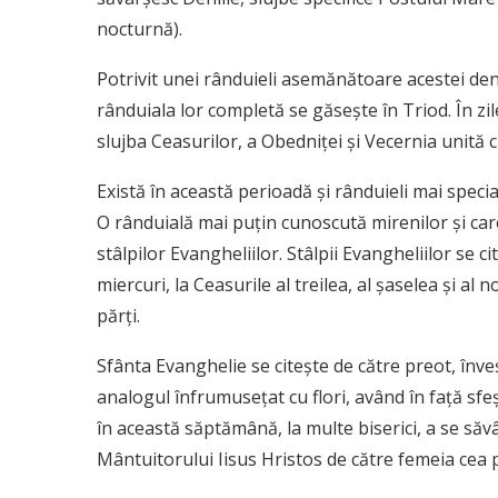
nocturnă).
Potrivit unei rânduieli asemănătoare acestei denii
rânduiala lor completă se găseşte în Triod. În zil
slujba Ceasurilor, a Obedniţei şi Vecernia unită c
Există în această perioadă şi rânduieli mai speci
O rânduială mai puţin cunoscută mirenilor şi care
stâlpilor Evangheliilor. Stâlpii Evangheliilor se c
miercuri, la Ceasurile al treilea, al şaselea şi a
părţi.
Sfânta Evanghelie se citeşte de către preot, înveşm
analogul înfrumuseţat cu flori, având în faţă sf
în această săptămână, la multe biserici, a se săv
Mântuitorului Iisus Hristos de către femeia cea 