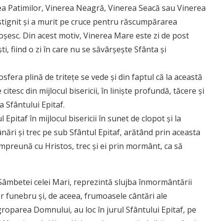
ea Patimilor, Vinerea Neagră, Vinerea Seacă sau Vinerea
ăstignit şi a murit pe cruce pentru răscumpărarea
esc. Din acest motiv, Vinerea Mare este zi de post
i, fiind o zi în care nu se săvârşeşte Sfânta şi
fera plină de triteţe se vede şi din faptul că la această
itesc din mijlocul bisericii, în linişte profundă, tăcere şi
 Sfântului Epitaf.
pitaf în mijlocul bisericii în sunet de clopot şi la
ânări şi trec pe sub Sfântul Epitaf, arătând prin aceasta
mpreună cu Hristos, trec şi ei prin mormânt, ca să
 Sâmbetei celei Mari, reprezintă slujba înmormântării
r funebru şi, de aceea, frumoasele cântări ale
groparea Domnului, au loc în jurul Sfântului Epitaf, pe