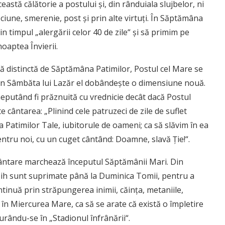
astă călătorie a postului şi, din rânduiala slujbelor, ni
ciune, smerenie, post şi prin alte virtuţi. În Săptămâna
n timpul „alergării celor 40 de zile“ şi să primim pe
oaptea Învierii.
ă distinctă de Săptămâna Patimilor, Postul cel Mare se
 Din Sâmbăta lui Lazăr el dobândeşte o dimensiune nouă.
eputând fi prăznuită cu vrednicie decât dacă Postul
 cântarea: „Plinind cele patruzeci de zile de suflet
Patimilor Tale, iubitorule de oameni; ca să slăvim în ea
ntru noi, cu un cuget cântând: Doamne, slavă Ţie!“.
cântare marchează începutul Săptămânii Mari. Din
toih sunt suprimate până la Duminica Tomii, pentru a
ntinuă prin străpungerea inimii, căinţa, metaniile,
în Miercurea Mare, ca să se arate că există o împletire
urându-se în „Stadionul înfrânării“.