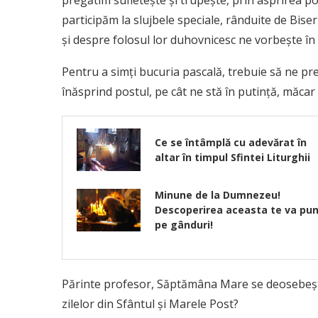
pregătim sufleteşte şi trupeşte, prin asprirea post
participăm la slujbele speciale, rânduite de Bise
şi despre folosul lor duhovnicesc ne vorbeşte în i
Pentru a simţi bucuria pascală, trebuie să ne pre
înăsprind postul, pe cât ne stă în putinţă, măcar 
Ce se întâmplă cu adevărat în
altar în timpul Sfintei Liturghii
Minune de la Dumnezeu!
Descoperirea aceasta te va pu
pe gânduri!
Părinte profesor, Săptămâna Mare se deosebeşte 
zilelor din Sfântul şi Marele Post?