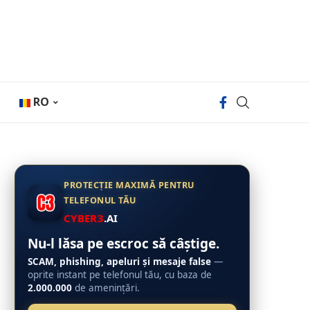
RO
PROTECȚIE MAXIMĂ PENTRU
TELEFONUL TĂU
CYBER3
.AI
Nu-l lăsa pe escroc să câștige.
SCAM, phishing, apeluri și mesaje false
—
oprite instant pe telefonul tău, cu baza de
2.000.000
de amenințări.