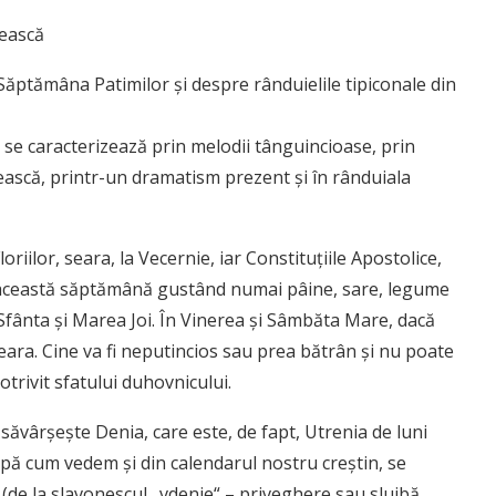
tească
 Săptămâna Patimilor şi despre rânduielile tipiconale din
 se caracterizează prin melodii tânguincioase, prin
tească, printr-un dramatism prezent şi în rânduiala
iilor, seara, la Vecernie, iar Constituţiile Apostolice,
n această săptămână gustând numai pâine, sare, legume
 Sfânta şi Marea Joi. În Vinerea şi Sâmbăta Mare, dacă
ara. Cine va fi neputincios sau prea bătrân şi nu poate
trivit sfatului duhovnicului.
e săvârşeşte Denia, care este, de fapt, Utrenia de luni
upă cum vedem şi din calendarul nostru creştin, se
 (de la slavonescul „vdenie“ – priveghere sau slujbă