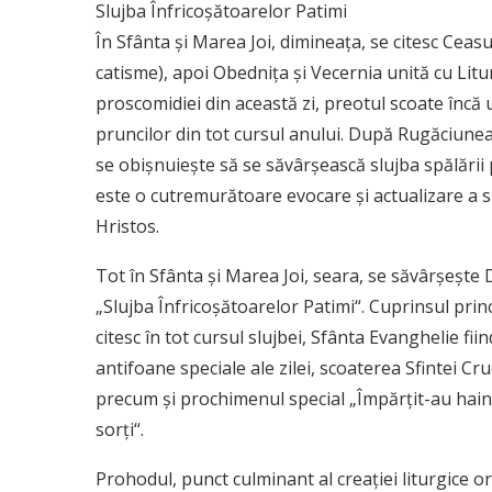
Slujba Înfricoşătoarelor Patimi
În Sfânta şi Marea Joi, dimineaţa, se citesc Ceasuri
catisme), apoi Obedniţa şi Vecernia unită cu Litu
proscomidiei din această zi, preotul scoate încă 
pruncilor din tot cursul anului. După Rugăciunea
se obişnuieşte să se săvârşească slujba spălării p
este o cutremurătoare evocare şi actualizare a sp
Hristos.
Tot în Sfânta şi Marea Joi, seara, se săvârşeşte D
„Slujba Înfricoşătoarelor Patimi“. Cuprinsul princi
citesc în tot cursul slujbei, Sfânta Evanghelie fii
antifoane speciale ale zilei, scoaterea Sfintei Cruci 
precum şi prochimenul special „Împărţit-au hain
sorţi“.
Prohodul, punct culminant al creaţiei liturgice 