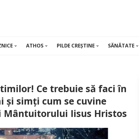
ZNICE
ATHOS
PILDE CREȘTINE
SĂNĂTATE
milor! Ce trebuie să faci în
i și simți cum se cuvine
i Mântuitorului Iisus Hristos