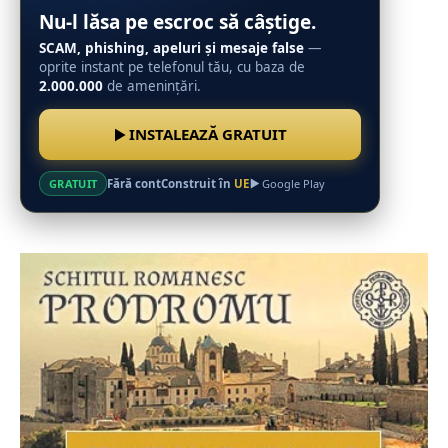
Nu-l lăsa pe escroc să câștige.
SCAM, phishing, apeluri și mesaje false
—
oprite instant pe telefonul tău, cu baza de
2.000.000
de amenințări.
INSTALEAZĂ GRATUIT
Fără cont
Construit în
UE
GRATUIT
Google Play