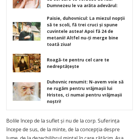
Dumnezeu le va arăta adevărul:
Paisie, duhovnicul: La miezul nopții
să te scoli, fă trei cruci şi spune
cuvintele astea! Apoi fă 24 de
metanii! Altfel nu-ţi merge bine
toată ziua!
Roagă-te pentru cel care te
nedreptăţeşte
Duhovnic renumit: N-avem voie să
ne rugăm pentru vrăjmaşii lui
Hristos, ci numai pentru vrăjmaşii
noştri!
Bolile încep de la suflet şi nu de la corp. Suferinţa
începe de sus, de la minte, de la concepţia despre
lume, de la dezechilibrul mintal în care rătăcim. Aşa