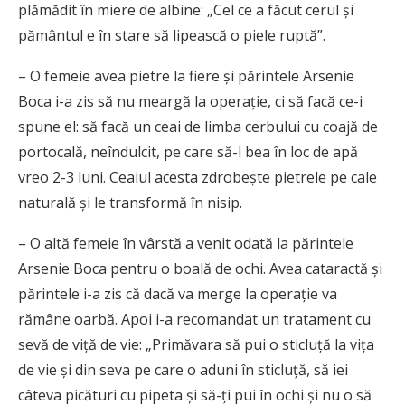
plămădit în miere de albine: „Cel ce a făcut cerul şi
pământul e în stare să lipească o piele ruptă”.
– O femeie avea pietre la fiere şi părintele Arsenie
Boca i-a zis să nu meargă la operaţie, ci să facă ce-i
spune el: să facă un ceai de limba cerbului cu coajă de
portocală, neîndulcit, pe care să-l bea în loc de apă
vreo 2-3 luni. Ceaiul acesta zdrobeşte pietrele pe cale
naturală şi le transformă în nisip.
– O altă femeie în vârstă a venit odată la părintele
Arsenie Boca pentru o boală de ochi. Avea cataractă şi
părintele i-a zis că dacă va merge la operaţie va
rămâne oarbă. Apoi i-a recomandat un tratament cu
sevă de viţă de vie: „Primăvara să pui o sticluţă la viţa
de vie şi din seva pe care o aduni în sticluţă, să iei
câteva picături cu pipeta şi să-ţi pui în ochi şi nu o să