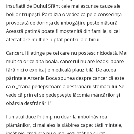
insuflată de Duhul Sfânt cele mai ascunse cauze ale
bolilor trupeşti. Paralizia o vedea ca pe o consecinţă
provocată de dorinţa de îmbogăţire peste măsură.
Această patimă poate fi moştenită din familie, şi cel
afectat are mult de luptat pentru a o birui.
Cancerul îi atinge pe cei care nu postesc niciodată. Mai
mult ca orice altă boală, cancerul nu are leac şi apare
fără nici o explicaţie medicală plauzibilă. De aceea
părintele Arsenie Boca spunea despre cancer că este
ca o „frână pedepsitoare a desfrânării stomacului. Se
vede că prin el se pedepseşte lăcomia mâncărilor şi
obârşia desfrânării.”
Fumatul duce în timp nu doar la îmbolnăvirea
plămânilor, ci mai ales la slăbirea capacităţii mintale,
încât nici credinţa nu o mai vezi atât de curat.