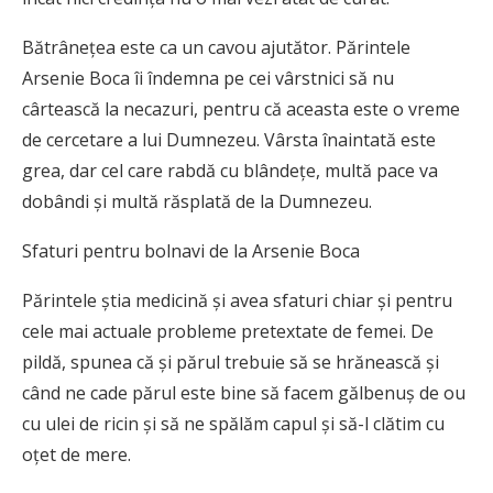
Bătrâneţea este ca un cavou ajutător. Părintele
Arsenie Boca îi îndemna pe cei vârstnici să nu
cârtească la necazuri, pentru că aceasta este o vreme
de cercetare a lui Dumnezeu. Vârsta înaintată este
grea, dar cel care rabdă cu blândeţe, multă pace va
dobândi şi multă răsplată de la Dumnezeu.
Sfaturi pentru bolnavi de la Arsenie Boca
Părintele ştia medicină şi avea sfaturi chiar şi pentru
cele mai actuale probleme pretextate de femei. De
pildă, spunea că şi părul trebuie să se hrănească şi
când ne cade părul este bine să facem gălbenuş de ou
cu ulei de ricin şi să ne spălăm capul şi să-l clătim cu
oţet de mere.