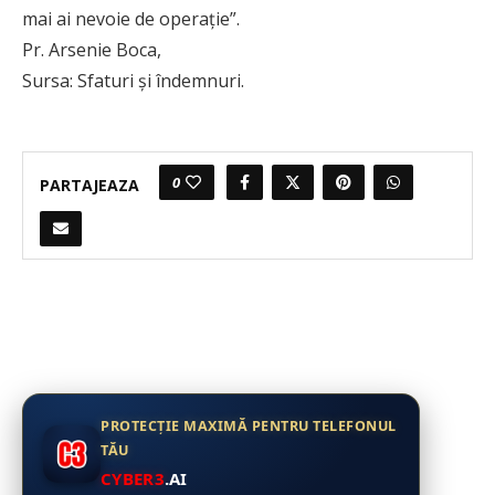
mai ai nevoie de operaţie”.
Pr. Arsenie Boca,
Sursa: Sfaturi și îndemnuri.
0
PARTAJEAZA
PROTECȚIE MAXIMĂ PENTRU TELEFONUL
TĂU
CYBER3
.AI