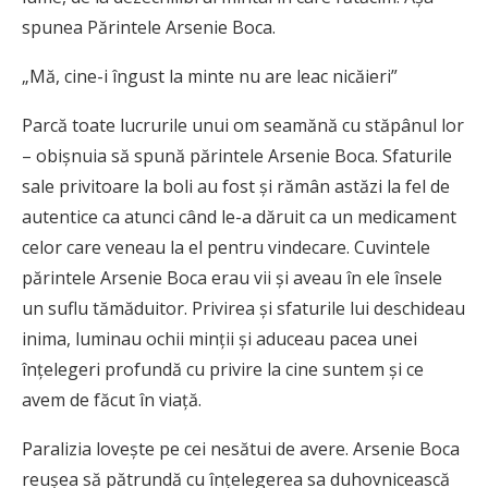
spunea Părintele Arsenie Boca.
„Mă, cine-i îngust la minte nu are leac nicăieri”
Parcă toate lucrurile unui om seamănă cu stăpânul lor
– obişnuia să spună părintele Arsenie Boca. Sfaturile
sale privitoare la boli au fost şi rămân astăzi la fel de
autentice ca atunci când le-a dăruit ca un medicament
celor care veneau la el pentru vindecare. Cuvintele
părintele Arsenie Boca erau vii şi aveau în ele însele
un suflu tămăduitor. Privirea şi sfaturile lui deschideau
inima, luminau ochii minţii şi aduceau pacea unei
înţelegeri profundă cu privire la cine suntem şi ce
avem de făcut în viaţă.
Paralizia loveşte pe cei nesătui de avere. Arsenie Boca
reuşea să pătrundă cu înţelegerea sa duhovnicească