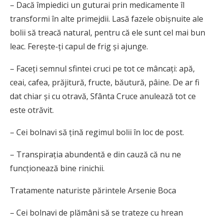
– Dacă împiedici un guturai prin medicamente îl
transformi în alte primejdii. Lasă fazele obişnuite ale
bolii să treacă natural, pentru că ele sunt cel mai bun
leac. Fereşte-ţi capul de frig şi ajunge.
– Faceţi semnul sfintei cruci pe tot ce mâncaţi: apă,
ceai, cafea, prăjitură, fructe, băutură, pâine. De ar fi
dat chiar şi cu otravă, Sfânta Cruce anulează tot ce
este otrăvit.
– Cei bolnavi să ţină regimul bolii în loc de post.
– Transpiraţia abundentă e din cauză că nu ne
funcţionează bine rinichii.
Tratamente naturiste părintele Arsenie Boca
– Cei bolnavi de plămâni să se trateze cu hrean