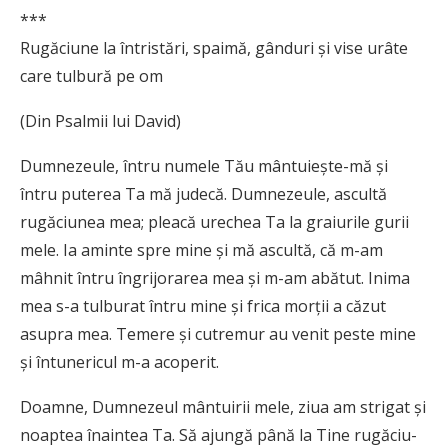
***
Rugăciune la întristări, spaimă, gânduri şi vise urâte
care tulbură pe om
(Din Psalmii lui David)
Dumnezeule, întru numele Tău mân­tuiește-mă și
întru puterea Ta mă ju­decă. Dumnezeule, ascultă
rugă­ciunea mea; pleacă urechea Ta la graiurile gurii
mele. Ia aminte spre mine și mă ascultă, că m-am
mâhnit întru îngrijorarea mea și m-am abă­tut. Inima
mea s-a tulburat întru mine și frica morții a căzut
asupra mea. Temere și cutremur au venit peste mine
și întunericul m-a acoperit.
Doamne, Dumnezeul mântuirii me­le, ziua am strigat și
noaptea înaintea Ta. Să ajungă până la Tine rugă­ciu­