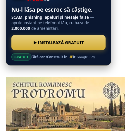
Nu-l lăsa pe escroc să câștige.
SCAM, phishing, apeluri și mesaje false
—
oprite instant pe telefonul tău, cu baza de
2.000.000
de amenințări.
INSTALEAZĂ GRATUIT
Fără cont
Construit în
UE
GRATUIT
Google Play