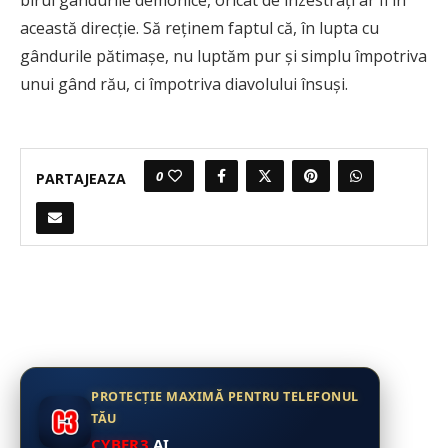
birui gândurile demonice, oricât de înzestraţi ar fi în
această direcţie. Să reţinem faptul că, în lupta cu
gândurile pătimaşe, nu luptăm pur şi simplu împotriva
unui gând rău, ci împotriva diavolului însuşi.
0
PARTAJEAZA
PROTECȚIE MAXIMĂ PENTRU TELEFONUL
TĂU
CYBER3
.AI