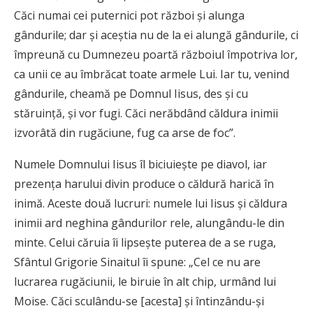
Căci numai cei puternici pot război şi alunga
gândurile; dar şi aceştia nu de la ei alungă gândurile, ci
împreună cu Dumnezeu poartă războiul împotriva lor,
ca unii ce au îmbrăcat toate armele Lui. Iar tu, venind
gândurile, cheamă pe Domnul Iisus, des şi cu
stăruinţă, şi vor fugi. Căci nerăbdând căldura inimii
izvorâtă din rugăciune, fug ca arse de foc”.
Numele Domnului Iisus îl biciuieşte pe diavol, iar
prezenţa harului divin produce o căldură harică în
inimă. Aceste două lucruri: numele lui Iisus şi căldura
inimii ard neghina gândurilor rele, alungându-le din
minte. Celui căruia îi lipseşte puterea de a se ruga,
Sfântul Grigorie Sinaitul îi spune: „Cel ce nu are
lucrarea rugăciunii, le biruie în alt chip, urmând lui
Moise. Căci sculându-se [acesta] şi întinzându-şi