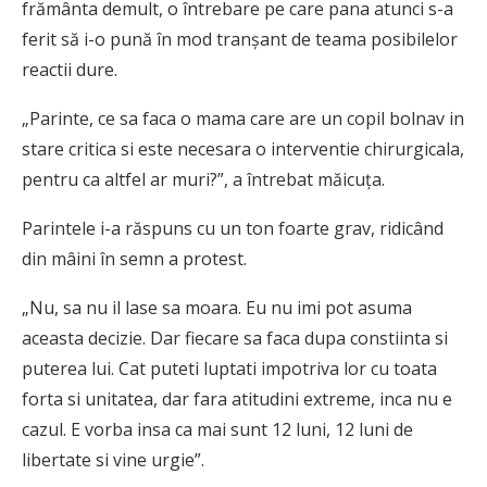
frământa demult, o întrebare pe care pana atunci s-a
ferit să i-o pună în mod tranșant de teama posibilelor
reactii dure.
„Parinte, ce sa faca o mama care are un copil bolnav in
stare critica si este necesara o interventie chirurgicala,
pentru ca altfel ar muri?”, a întrebat măicuța.
Parintele i-a răspuns cu un ton foarte grav, ridicând
din mâini în semn a protest.
„Nu, sa nu il lase sa moara. Eu nu imi pot asuma
aceasta decizie. Dar fiecare sa faca dupa constiinta si
puterea lui. Cat puteti luptati impotriva lor cu toata
forta si unitatea, dar fara atitudini extreme, inca nu e
cazul. E vorba insa ca mai sunt 12 luni, 12 luni de
libertate si vine urgie”.