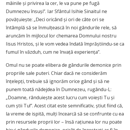
mâinile şi privirea la cer, le va pune pe fugă
Dumnezeu însuşi”. Iar Sfântul Isihie Sinaitul ne
povăţuieşte: „Deci oricând şi ori de câte ori se
întâmplă să se înmulţească în noi gândurile rele, să
aruncăm în mijlocul lor chemarea Domnului nostru
Iisus Hristos, şi le vom vedea îndată împrăştiindu-se ca
fumul în văzduh, cum ne învaţă experienţa”.
Omul nu se poate elibera de gândurile demonice prin
propriile sale puteri. Chiar dacă ne considerăm
înţelepţi, trebuie să ignorăm orice gând şi să ne
punem toată nădejdea în Dumnezeu, rugându-L:
„Doamne, rânduieşte acest lucru cum voieşti Tu şi
cum ştii Tu!”. Acest citat este semnificativ, ştiut fiind că,
la vreme de ispită, mulţi încearcă să se confrunte cu ea
prin resursele proprii lor – însă raţiunea lor nu poate