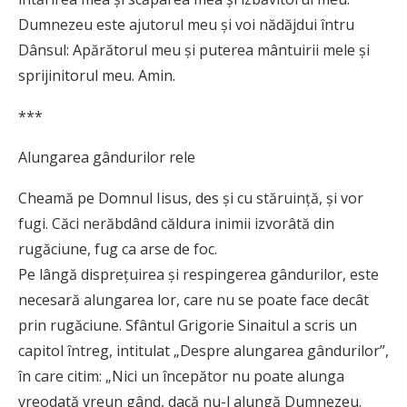
Dumnezeu este ajutorul meu și voi nădăjdui întru
Dânsul: Apărătorul meu și puterea mântuirii mele și
sprijinitorul meu. Amin.
***
Alungarea gândurilor rele
Cheamă pe Domnul Iisus, des şi cu stăruinţă, şi vor
fugi. Căci nerăbdând căldura inimii izvorâtă din
rugăciune, fug ca arse de foc.
Pe lângă dispreţuirea şi respingerea gândurilor, este
necesară alungarea lor, care nu se poate face decât
prin rugăciune. Sfântul Grigorie Sinaitul a scris un
capitol întreg, intitulat „Despre alungarea gândurilor”,
în care citim: „Nici un începător nu poate alunga
vreodată vreun gând, dacă nu-l alungă Dumnezeu.