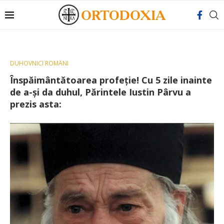
DUHOVNICI ROMÂNI
Înspăimântătoarea profeţie! Cu 5 zile inainte
de a-şi da duhul, Părintele Iustin Pârvu a
prezis asta: