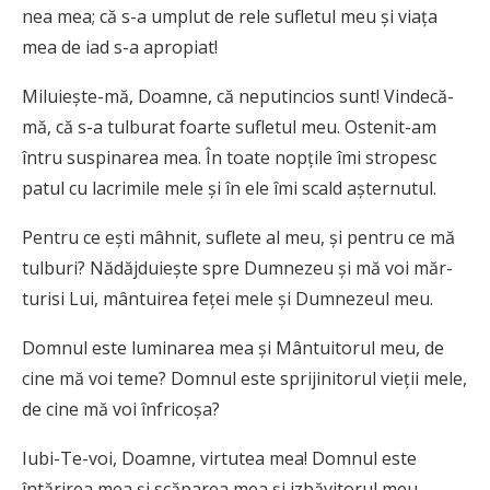
nea mea; că s-a umplut de rele sufletul meu și viața
mea de iad s-a apropiat!
Miluiește-mă, Doamne, că nepu­tin­­­cios sunt! Vindecă-
mă, că s-a tul­bu­rat foarte sufletul meu. Ostenit-am
întru suspinarea mea. În toate nop­țile îmi stropesc
patul cu lacrimile mele și în ele îmi scald așternutul.
Pentru ce ești mâhnit, suflete al meu, și pentru ce mă
tulburi? Nădăj­­duiește spre Dumnezeu și mă voi măr­
turisi Lui, mântuirea feței mele și Dumnezeul meu.
Domnul este luminarea mea și Mân­­tuitorul meu, de
cine mă voi teme? Domnul este sprijinitorul vieții mele,
de cine mă voi înfricoșa?
Iubi-Te-voi, Doamne, virtutea mea! Domnul este
întărirea mea și scă­pa­rea mea și izbăvitorul meu.