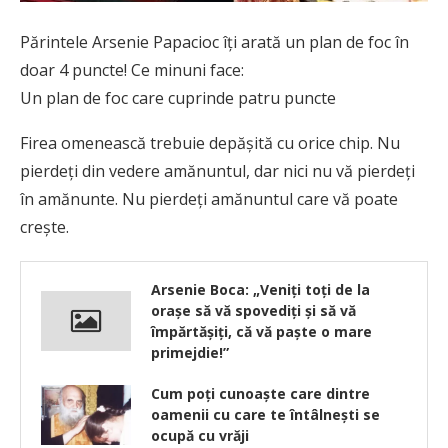
Părintele Arsenie Papacioc îți arată un plan de foc în
doar 4 puncte! Ce minuni face:
Un plan de foc care cuprinde patru puncte
Firea omenească trebuie depăşită cu orice chip. Nu
pierdeţi din vedere amănuntul, dar nici nu vă pierdeţi
în amănunte. Nu pierdeţi amănuntul care vă poate
creşte.
Arsenie Boca: „Veniți toți de la
orașe să vă spovediți și să vă
împărtășiți, că vă paște o mare
primejdie!”
Cum poţi cunoaşte care dintre
oamenii cu care te întâlneşti se
ocupă cu vrăji