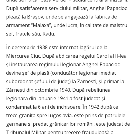
După satisfacerea serviciului militar, Anghel Papacioc
pleacă la Brașov, unde se angajează la fabrica de
armament “Malaxa”, unde lucra, în calitate de maistru
șef, fratele său, Radu.
În decembrie 1938 este internat lagărul de la
Miercurea Ciuc. După abdicarea regelui Carol al II-lea
și instaurarea regimului legionar Anghel Papacioc
devine șef de plasă (conducător legionar imediat
subordonat șefului de județ) la Zărnești, și primar la
Zărnești din octombrie 1940. După rebeliunea
legionară din ianuarie 1941 a fost judecat și
condamnat la 6 ani de închisoare. În 1942 după ce
trece granița spre Iugoslavia, este prins de patrulele
germane și predat grănicerilor români, este judecat de
Tribunalul Militar pentru trecere frauduloasă a