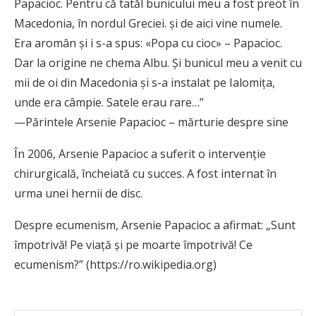
Papacioc. Pentru că tatăl bunicului meu a fost preot în
Macedonia, în nordul Greciei. și de aici vine numele.
Era aromân și i s-a spus: «Popa cu cioc» – Papacioc.
Dar la origine ne chema Albu. Și bunicul meu a venit cu
mii de oi din Macedonia și s-a instalat pe Ialomița,
unde era câmpie. Satele erau rare…”
—Părintele Arsenie Papacioc – mărturie despre sine
În 2006, Arsenie Papacioc a suferit o intervenție
chirurgicală, încheiată cu succes. A fost internat în
urma unei hernii de disc.
Despre ecumenism, Arsenie Papacioc a afirmat: „Sunt
împotrivă! Pe viață și pe moarte împotrivă! Ce
ecumenism?” (https://ro.wikipedia.org)