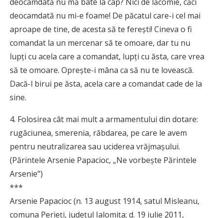
deocamdată nu mă bate la cap? Nici de lăcomie, căci
deocamdată nu mi-e foame! De păcatul care-i cel mai
aproape de tine, de acesta să te fereşti! Cineva o fi
comandat la un mercenar să te omoare, dar tu nu
lupţi cu acela care a comandat, lupţi cu ăsta, care vrea
să te omoare. Opreşte-i mâna ca să nu te lovească.
Dacă-l birui pe ăsta, acela care a comandat cade de la
sine.
4. Folosirea cât mai mult a armamentului din dotare:
rugăciunea, smerenia, răbdarea, pe care le avem
pentru neutralizarea sau uciderea vrăjmașului.
(Părintele Arsenie Papacioc, „Ne vorbește Părintele
Arsenie”)
***
Arsenie Papacioc (n. 13 august 1914, satul Misleanu,
comuna Perieți, județul Ialomița; d. 19 iulie 2011,