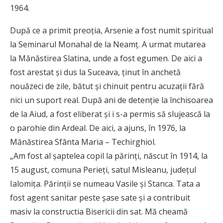
1964.
După ce a primit preoția, Arsenie a fost numit spiritual
la Seminarul Monahal de la Neamț. A urmat mutarea
la Mănăstirea Slatina, unde a fost egumen. De aici a
fost arestat și dus la Suceava, ținut în anchetă
nouăzeci de zile, bătut și chinuit pentru acuzații fără
nici un suport real. După ani de detenție la închisoarea
de la Aiud, a fost eliberat și i s-a permis să slujească la
o parohie din Ardeal. De aici, a ajuns, în 1976, la
Mănăstirea Sfânta Maria – Techirghiol.
„Am fost al șaptelea copil la părinți, născut în 1914, la
15 august, comuna Perieți, satul Misleanu, județul
Ialomița. Părinții se numeau Vasile și Stanca. Tata a
fost agent sanitar peste șase sate și a contribuit
masiv la constructia Bisericii din sat. Mă cheamă