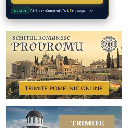
Fără cont
Construit în
UE
GRATUIT
Google Play