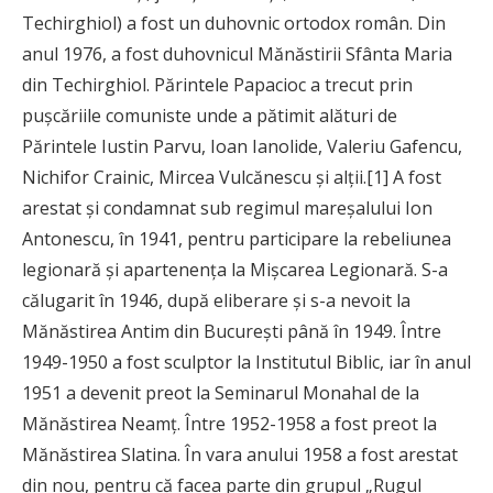
Techirghiol) a fost un duhovnic ortodox român. Din
anul 1976, a fost duhovnicul Mănăstirii Sfânta Maria
din Techirghiol. Părintele Papacioc a trecut prin
pușcăriile comuniste unde a pătimit alături de
Părintele Iustin Parvu, Ioan Ianolide, Valeriu Gafencu,
Nichifor Crainic, Mircea Vulcănescu și alții.[1] A fost
arestat și condamnat sub regimul mareșalului Ion
Antonescu, în 1941, pentru participare la rebeliunea
legionară și apartenența la Mișcarea Legionară. S-a
călugarit în 1946, după eliberare și s-a nevoit la
Mănăstirea Antim din București până în 1949. Între
1949-1950 a fost sculptor la Institutul Biblic, iar în anul
1951 a devenit preot la Seminarul Monahal de la
Mănăstirea Neamț. Între 1952-1958 a fost preot la
Mănăstirea Slatina. În vara anului 1958 a fost arestat
din nou, pentru că facea parte din grupul „Rugul