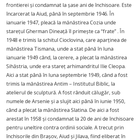
frontierei și condamnat la șase ani de închisoare. Este
încarcerat la Aiud, până în septembrie 1946. În
ianuarie 1947, pleacă la mănăstirea Cozia unde
starețul Gherman Dineață îl primește ca “frate” . În
1948 e trimis la schitul Cioclovina, care aparținea de
mănăstirea Tismana, unde a stat până în luna
ianuarie 1949 când, la cerere, a plecat la mănăstirea
Sihăstria, unde era stareț arhimandritul Ilie Cleopa.
Aici a stat până în luna septembrie 1949, când a fost
trimis la mănăstirea Antim – Institutul Biblic, la
atelierul de sculptură. A fost rânduit călugăr, sub
numele de Arsenie și a slujit aici până în iunie 1950,
când a plecat la mănăstirea Slatina. De aici a fost
arestat în 1958 și condamnat la 20 de ani de închisoare
pentru uneltire contra ordinii sociale. A trecut prin
închisorile din Brașov, Aiud și Jilava, fiind eliberat în