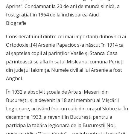
Aprins”. Condamnat la 20 de ani de muncă silnică, a
fost grațiat în 1964 de la închisoarea Aiud.
Biografie
Considerat unul dintre cei mai importanți duhovnici ai
Ortodoxiei,[4] Arsenie Papacioc s-a născut în 1914 ca
al șaptelea copil al părinților Vasile și Stanca. Casa
părintească se afla în satul Misleanu, comuna Perieți
din județul Ialomița. Numele civil al lui Arsenie a fost
Anghel.
În 1932 a absolvit școala de Arte și Meserii din
București, și a devenit la 18 ani membru al Mișcării
Legionare, activând într-un cuib din orașul Slobozia. În
decembrie 1933, a revenit în București pentru a
participa la tabăra legionară de la Bucureștii Noi,
unde se ridica “Casa Verde” – sediul central al mișcării.