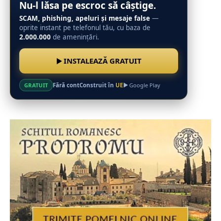
Nu-l lăsa pe escroc să câștige.
SCAM, phishing, apeluri și mesaje false
—
oprite instant pe telefonul tău, cu baza de
2.000.000
de amenințări.
INSTALEAZĂ GRATUIT
Fără cont
Construit în
UE
GRATUIT
Google Play