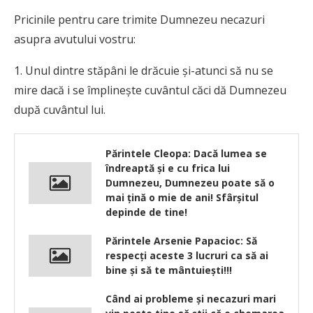
Pricinile pentru care trimite Dumnezeu necazuri
asupra avutului vostru:
1. Unul dintre stăpâni le drăcuie şi-atunci să nu se
mire dacă i se împlineşte cuvântul căci dă Dumnezeu
după cuvântul lui.
Părintele Cleopa: Dacă lumea se
îndreaptă şi e cu frica lui
Dumnezeu, Dumnezeu poate să o
mai ţină o mie de ani! Sfârşitul
depinde de tine!
Părintele Arsenie Papacioc: Să
respecţi aceste 3 lucruri ca să ai
bine şi să te mântuieşti!!!
Când ai probleme și necazuri mari