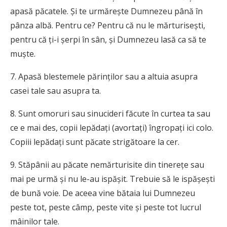
apasă păcatele. Şi te urmăreşte Dumnezeu până în
pânza albă. Pentru ce? Pentru că nu le mărturiseşti,
pentru că ţi-i şerpi în sân, şi Dumnezeu lasă ca să te
muşte.
7. Apasă blestemele părinţilor sau a altuia asupra
casei tale sau asupra ta.
8. Sunt omoruri sau sinucideri făcute în curtea ta sau
ce e mai des, copii lepădaţi (avortaţi) îngropaţi ici colo.
Copiii lepădaţi sunt păcate strigătoare la cer.
9. Stăpânii au păcate nemărturisite din tinereţe sau
mai pe urmă şi nu le-au ispăşit. Trebuie să le ispăşeşti
de bună voie. De aceea vine bătaia lui Dumnezeu
peste tot, peste câmp, peste vite şi peste tot lucrul
mâinilor tale.