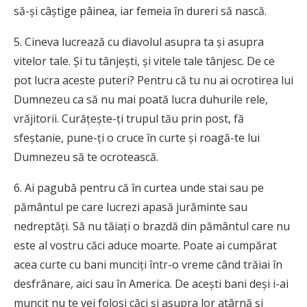
să-şi câştige pâinea, iar femeia în dureri să nască.
5. Cineva lucrează cu diavolul asupra ta şi asupra
vitelor tale. Şi tu tânjeşti, şi vitele tale tânjesc. De ce
pot lucra aceste puteri? Pentru că tu nu ai ocrotirea lui
Dumnezeu ca să nu mai poată lucra duhurile rele,
vrăjitorii. Curăţeşte-ţi trupul tău prin post, fă
sfeştanie, pune-ţi o cruce în curte şi roagă-te lui
Dumnezeu să te ocrotească.
6. Ai pagubă pentru că în curtea unde stai sau pe
pământul pe care lucrezi apasă jurăminte sau
nedreptăţi. Să nu tăiaţi o brazdă din pământul care nu
este al vostru căci aduce moarte. Poate ai cumpărat
acea curte cu bani munciţi într-o vreme când trăiai în
desfrânare, aici sau în America. De aceşti bani deşi i-ai
muncit nu te vei folosi căci şi asupra lor atârnă şi