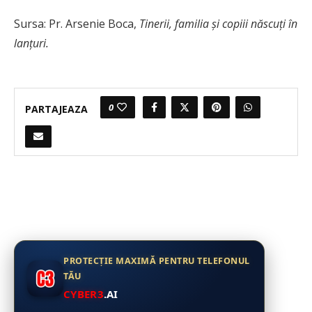
Sursa:
Pr. Arsenie Boca,
Tinerii, familia și copiii născuți în
lanțuri.
0
PARTAJEAZA
PROTECȚIE MAXIMĂ PENTRU TELEFONUL
TĂU
CYBER3
.AI