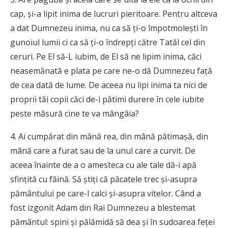
cap, şi-a lipit inima de lucruri pieritoare. Pentru altceva
a dat Dumnezeu inima, nu ca să ţi-o împotmoleşti în
gunoiul lumii ci ca să ţi-o îndrepţi către Tatăl cel din
ceruri. Pe El să-L iubim, de El să ne lipim inima, căci
neasemănată e plata pe care ne-o dă Dumnezeu faţă
de cea dată de lume. De aceea nu lipi inima ta nici de
proprii tăi copii căci de-i pătimi durere în cele iubite
peste măsură cine te va mângâia?
4. Ai cumpărat din mână rea, din mână pătimaşă, din
mână care a furat sau de la unul care a curvit. De
aceea înainte de a o amesteca cu ale tale dă-i apă
sfinţită cu făină. Să ştiţi că păcatele trec şi-asupra
pământului pe care-l calci şi-asupra vitelor. Când a
fost izgonit Adam din Rai Dumnezeu a blestemat
pământul: spini şi pălămidă să dea şi în sudoarea feţei