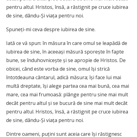
pentru altul. Hristos, însă, a răstignit pe cruce iubirea
de sine, dându-Şi viaţa pentru noi.
Spuneţi-mi ceva despre iubirea de sine.
Iată ce vă spun: în măsura în care omul se leapădă de
iubirea de sine, în aceeaşi măsură sporeşte în fapte
bune, se înduhovniceşte şi se apropie de Hristos. De
obicei, când este vorba de sine, omul îşi strică
întotdeauna cântarul, adică măsura; îşi face lui mai
multă dreptate, îşi alege partea cea mai bună, cea mai
mare, cea mai frumoasă: plânge pentru sine mai mult
decât pentru altul şi se bucură de sine mai mult decât
pentru altul. Hristos, însă, a răstignit pe cruce iubirea
de sine, dându-Şi viaţa pentru noi.
Dintre oameni, puţini sunt aceia care îşi răstignesc