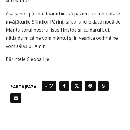
vei mântui!”.
Aşa şi noi, părinte Ioanichie, să păzim cu scumpătate
învăţăturile Sfinţilor Părinţi şi poruncile date nouă de
Mântuitorul nostru Iisus Hristos şi, cu darul Lui,
nădăjduim că ne vom mântui şi în veşnica odihnă ne
vom sălăşlui. Amin.
Părintele Cleopa Ilie.
0
PARTAJEAZA