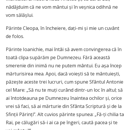
nădăjduim că ne vom mântui şi în veşnica odihnă ne
vom sălăşlui.
Părinte Cleopa, în încheiere, daţi-mi şi mie un cuvânt
de folos.
Părinte Ioanichie, mai întâi să avem convingerea că în
toată clipa supărăm pe Dumnezeu. Fără această
smerenie din inimă nu ne putem mântui. Eu aşa încep
mărturisirea mea. Apoi, dacă voieşti să te mântuieşti,
păzeşte aceste trei lucruri, cum spune Sfântul Antonie
cel Mare: „Să nu te muţi curând dintr-un loc în altul; să
ai întotdeauna pe Dumnezeu înaintea ochilor şi, orice
vrei să faci, să ai mărturie din Sfânta Scriptură şi de la
Sfinţii Părinţi”. Alt cuvios părinte spunea: „Fă-ţi chilia ta
Rai, pe călugări să-i ai ca pe îngeri, caută pacea şi te