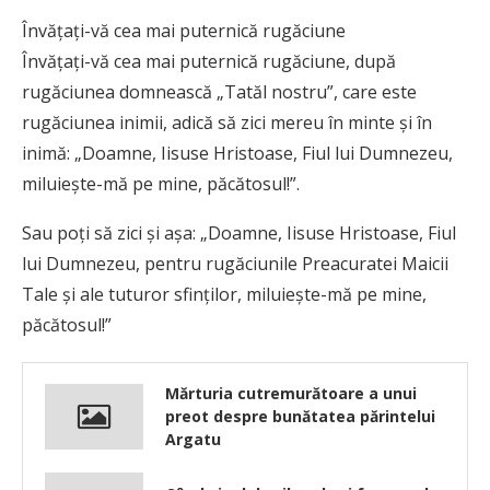
Învăţaţi-vă cea mai puternică rugăciune
Învăţaţi-vă cea mai puternică rugăciune, după
rugăciunea domnească „Tatăl nostru”, care este
rugăciunea inimii, adică să zici mereu în minte şi în
inimă: „Doamne, Iisuse Hristoase, Fiul lui Dumnezeu,
miluieşte-mă pe mine, păcătosul!”.
Sau poţi să zici şi aşa: „Doamne, Iisuse Hristoase, Fiul
lui Dumnezeu, pentru rugăciunile Preacuratei Maicii
Tale şi ale tuturor sfinţilor, miluieşte-mă pe mine,
păcătosul!”
Mărturia cutremurătoare a unui
preot despre bunătatea părintelui
Argatu