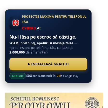
PROTECȚIE MAXIMĂ PENTRU TELEFONUL
TĂU
CYBER3
.AI
Nu-l lăsa pe escroc să câștige.
SCAM, phishing, apeluri și mesaje false
—
oprite instant pe telefonul tău, cu baza de
2.000.000
de amenințări.
INSTALEAZĂ GRATUIT
Fără cont
Construit în
UE
GRATUIT
Google Play