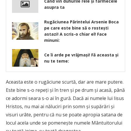
Când vin duhurile rele şi farmecele
asupra ta
Rugăciunea Părintelui Arsenie Boca
pe care este bine să o rostești
astazi! A scris-o chiar el! Face
minuni:
Ce îi arde pe vrăjmaşi! Fă aceasta şi
nu te teme:
Aceasta este o rugăciune scurtă, dar are mare putere.
Este bine s-o repeţi şi în tren şi pe drum şi acasă, până
ce adormi seara s-o ai în gură. Dacă ai numele lui Iisus
Hristos, nu mai ai năluciri prin somn şi supărări şi
visuri urâte, pentru că nu se poate apropia satana de
locul acela unde se pomeneşte numele Mântuitorului