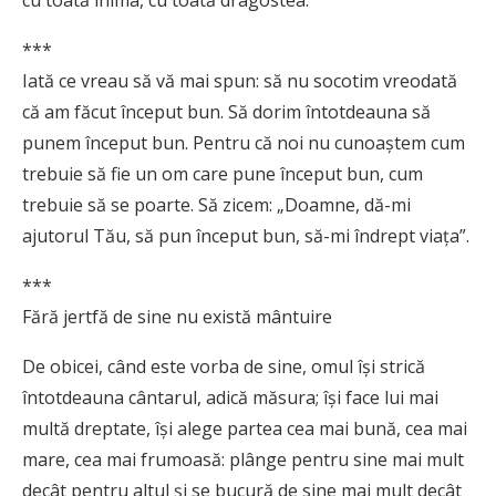
cu toată inima, cu toată dragostea.
***
Iată ce vreau să vă mai spun: să nu socotim vreodată
că am făcut început bun. Să dorim întotdeauna să
punem început bun. Pentru că noi nu cunoaştem cum
trebuie să fie un om care pune început bun, cum
trebuie să se poarte. Să zicem: „Doamne, dă-mi
ajutorul Tău, să pun început bun, să-mi îndrept viaţa”.
***
Fără jertfă de sine nu există mântuire
De obicei, când este vorba de sine, omul îşi strică
întotdeauna cântarul, adică măsura; îşi face lui mai
multă dreptate, îşi alege partea cea mai bună, cea mai
mare, cea mai frumoasă: plânge pentru sine mai mult
decât pentru altul şi se bucură de sine mai mult decât