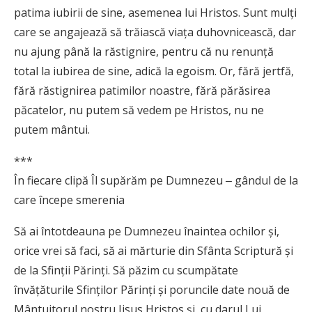
patima iubirii de sine, asemenea lui Hristos. Sunt mulţi
care se angajează să trăiască viaţa duhovnicească, dar
nu ajung până la răstignire, pentru că nu renunţă
total la iubirea de sine, adică la egoism. Or, fără jertfă,
fără răstignirea patimilor noastre, fără părăsirea
păcatelor, nu putem să vedem pe Hristos, nu ne
putem mântui.
***
În fiecare clipă Îl supărăm pe Dumnezeu ‒ gândul de la
care începe smerenia
Să ai întotdeauna pe Dumnezeu înaintea ochilor şi,
orice vrei să faci, să ai mărturie din Sfânta Scriptură şi
de la Sfinţii Părinţi. Să păzim cu scumpătate
învăţăturile Sfinţilor Părinţi şi poruncile date nouă de
Mântuitorul nostru Iisus Hristos şi, cu darul Lui,