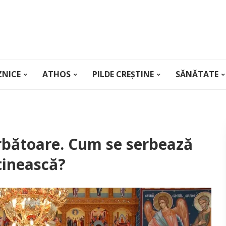
ZNICE
ATHOS
PILDE CREȘTINE
SĂNĂTATE
ărbătoare. Cum se serbează
tinească?