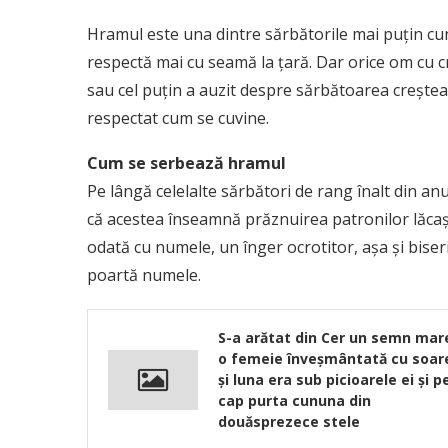
Hramul este una dintre sărbătorile mai puțin cuno
respectă mai cu seamă la țară. Dar orice om cu c
sau cel puțin a auzit despre sărbătoarea creșt
respectat cum se cuvine.
Cum se serbează hramul
Pe lângă celelalte sărbători de rang înalt din anu
că acestea înseamnă prăznuirea patronilor lăcașu
odată cu numele, un înger ocrotitor, așa și biseric
poartă numele.
S-a arătat din Cer un semn mar
o femeie înveşmântată cu soar
şi luna era sub picioarele ei şi p
cap purta cununa din
douăsprezece stele