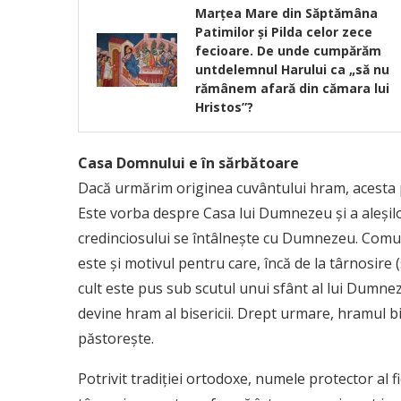
Marțea Mare din Săptămâna
Patimilor și Pilda celor zece
fecioare. De unde cumpărăm
untdelemnul Harului ca „să nu
rămânem afară din cămara lui
Hristos”?
Casa Domnului e în sărbătoare
Dacă urmărim originea cuvântului hram, acesta pr
Este vorba despre Casa lui Dumnezeu și a aleșilor 
credinciosului se întâlneşte cu Dumnezeu. Comuni
este și motivul pentru care, încă de la târnosire 
cult este pus sub scutul unui sfânt al lui Dumne
devine hram al bisericii. Drept urmare, hramul bis
păstorește.
Potrivit tradiţiei ortodoxe, numele protector al fi