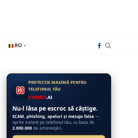
RO
PROTECȚIE MAXIMĂ PENTRU
TELEFONUL TĂU
CYBER3
.AI
Nu-l lăsa pe escroc să câștige.
SCAM, phishing, apeluri și mesaje false
—
oprite instant pe telefonul tău, cu baza de
2.000.000
de amenințări.