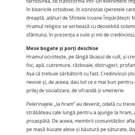
târnosirea, se transformă într-un eveniment imp
în bisericile ortodoxe, în iconostas (peretele car
dreaptă, alături de Sfintele Icoane Împărăteşti: 
Hramul religios se serbează cu deosebită solemn
sfântului, în prezenţa a sute şi mii de credincioşi,
Mese bogate și porți deschise
Hramul ocroteşte, pe lângă lăcașul de cult, și cred
foc, apă, cutremure, războaie, distrugeri, profana
Așa că trebuie sărbătorit cu fast. Credincioșii ști
nevoie și, de aceea, dau tot ce e mai bun pentru e
prilej de socializare, de ofrandă și smenerie.
Pelerinajele „la hram” au devenit, odată cu trecer
străbăteau cale lungă pentru a ajunge la hram, 
proaspătă. De aceea, membrii comunităților afla
pe masă bucate alese și băutură pe săturate, lăs