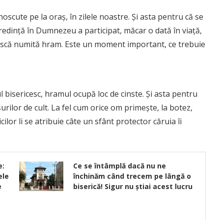
scute pe la oraș, în zilele noastre. Și asta pentru că se
redință în Dumnezeu a participat, măcar o dată în viață,
ească numită hram. Este un moment important, ce trebuie
l bisericesc, hramul ocupă loc de cinste. Și asta pentru
rilor de cult. La fel cum orice om primește, la botez,
ilor li se atribuie câte un sfânt protector căruia îi
e:
Ce se întâmplă dacă nu ne
ele
închinăm când trecem pe lângă o
e
biserică! Sigur nu știai acest lucru