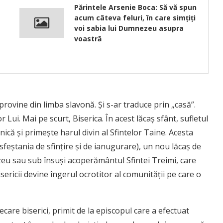
Părintele Arsenie Boca: Să vă spun
acum câteva feluri, în care simţiţi
voi sabia lui Dumnezeu asupra
voastră
ovine din limba slavonă. Și s-ar traduce prin „casă”.
Lui. Mai pe scurt, Biserica. În acest lăcaş sfânt, sufletul
că și primește harul divin al Sfintelor Taine. Acesta
(sfeștania de sfințire și de ianugurare), un nou lăcaș de
zeu sau sub însuşi acoperământul Sfintei Treimi, care
ericii devine îngerul ocrotitor al comunităţii pe care o
ecare biserici, primit de la episcopul care a efectuat