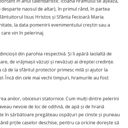
ortant în anul calendaristic. Icoana hramului se aşează,
e desparte naosul de altar), în primul rând, în partea
Mântuitorul Iisus Hristos şi Sfânta Fecioară Maria.
itate, la data pomenirii evenimentului creștin sau a
 care vin în pelerinaj.
incioșii din parohia respectivă. Și îi apără laolaltă de
re, de vrăjmaşii văzuţi şi nevăzuţi ai dreptei credinţe.
u că de la sfântul protector primesc milă și ajutor la
l. Încă din cele mai vechi timpuri, hramurile au fost
ea anilor, obiceiuri statornice. Cum mulți dintre pelerini
aveau nevoie de loc de odihnă, de apă și de hrană
te în sărbătoare pregăteau ospățuri pe cinste și puneau
ând prțile caselor deschise, pentru ca oricine dorește să