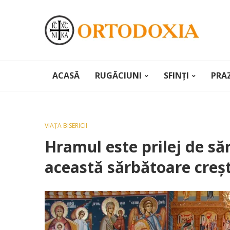
ACASĂ
RUGĂCIUNI
SFINȚI
PRA
VIAȚA BISERICII
Hramul este prilej de s
această sărbătoare creș