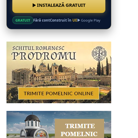
INSTALEAZĂ GRATUIT
Fără cont
Construit în
UE
GRATUIT
Google Play