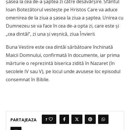
şasea la cea de-a şaptea zi către desăvârșire. Sfântul
Ioan Botezătorul vesteşte pe Hristos Care va aduce
omenirea de la ziua a şasea la ziua a şaptea. Unirea cu
Dumnezeu se va face în cea de-a opta zi, care este şi
„cea dintâi”, zi una şi veşnică, ziua Învierii.
Buna Vestire este cea dintâi sărbătoare închinată
Maicii Domnului, confirmată în documente, iar prima
mărturie o reprezintă biserica zidită în Nazaret (în
secolele IV sau V), pe locul unde avusese loc episodul
consemnat în Biblie.
1
PARTAJEAZA