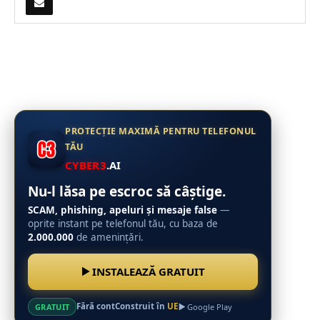
PROTECȚIE MAXIMĂ PENTRU TELEFONUL
TĂU
CYBER3
.AI
Nu-l lăsa pe escroc să câștige.
SCAM, phishing, apeluri și mesaje false
—
oprite instant pe telefonul tău, cu baza de
2.000.000
de amenințări.
INSTALEAZĂ GRATUIT
Fără cont
Construit în
UE
GRATUIT
Google Play