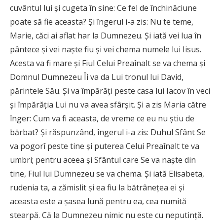
cuvântul lui şi cugeta în sine: Ce fel de închinăciune
poate să fie aceasta? Şi îngerul i-a zis: Nu te teme,
Marie, căci ai aflat har la Dumnezeu. Şi iată vei lua în
pântece şi vei naşte fiu şi vei chema numele lui Iisus.
Acesta va fi mare şi Fiul Celui Preaînalt se va chema şi
Domnul Dumnezeu Îi va da Lui tronul lui David,
părintele Său. Şi va împărăţi peste casa lui Iacov în veci
şi împărăţia Lui nu va avea sfârşit. Şi a zis Maria către
înger: Cum va fi aceasta, de vreme ce eu nu ştiu de
bărbat? Şi răspunzând, îngerul i-a zis: Duhul Sfânt Se
va pogorî peste tine şi puterea Celui Preaînalt te va
umbri; pentru aceea şi Sfântul care Se va naşte din
tine, Fiul lui Dumnezeu se va chema. Şi iată Elisabeta,
rudenia ta, a zămislit şi ea fiu la bătrâneţea ei şi
aceasta este a şasea lună pentru ea, cea numită
stearpă. Că la Dumnezeu nimic nu este cu neputinţă.