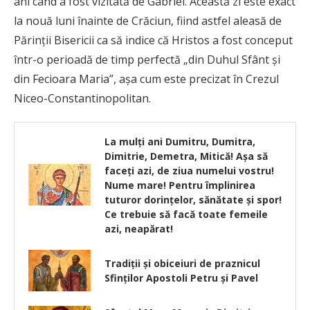
ani când a fost vizitată de Gabriel. Această zi este exact
la nouă luni înainte de Crăciun, fiind astfel aleasă de
Părinții Bisericii ca să indice că Hristos a fost conceput
într-o perioadă de timp perfectă „din Duhul Sfânt și
din Fecioara Maria”, așa cum este precizat în Crezul
Niceo-Constantinopolitan.
La mulți ani Dumitru, Dumitra,
Dimitrie, Demetra, Mitică! Așa să
faceți azi, de ziua numelui vostru!
Nume mare! Pentru împlinirea
tuturor dorințelor, sănătate și spor!
Ce trebuie să facă toate femeile
azi, neapărat!
Tradiții și obiceiuri de praznicul
Sfinților Apostoli Petru și Pavel