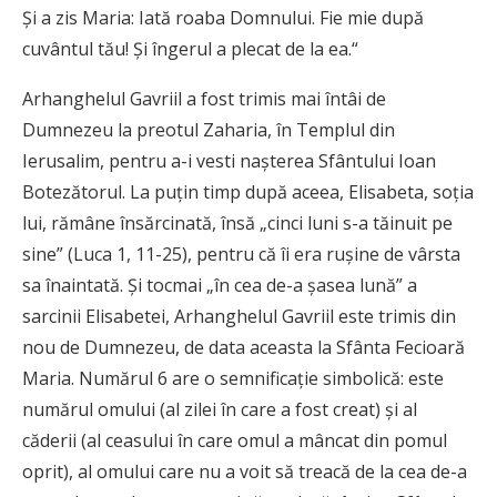
Şi a zis Maria: Iată roaba Domnului. Fie mie după
cuvântul tău! Şi îngerul a plecat de la ea.“
Arhanghelul Gavriil a fost trimis mai întâi de
Dumnezeu la preotul Zaharia, în Templul din
Ierusalim, pentru a-i vesti naşterea Sfântului Ioan
Botezătorul. La puţin timp după aceea, Elisabeta, soţia
lui, rămâne însărcinată, însă „cinci luni s-a tăinuit pe
sine” (Luca 1, 11-25), pentru că îi era ruşine de vârsta
sa înaintată. Şi tocmai „în cea de-a şasea lună” a
sarcinii Elisabetei, Arhanghelul Gavriil este trimis din
nou de Dumnezeu, de data aceasta la Sfânta Fecioară
Maria. Numărul 6 are o semnificaţie simbolică: este
numărul omului (al zilei în care a fost creat) şi al
căderii (al ceasului în care omul a mâncat din pomul
oprit), al omului care nu a voit să treacă de la cea de-a