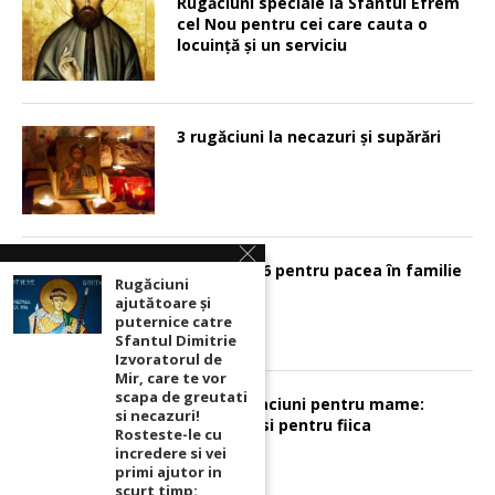
Rugăciuni speciale la Sfântul Efrem
cel Nou pentru cei care cauta o
locuinţă şi un serviciu
3 rugăciuni la necazuri și supărări
Psalmul 126 pentru pacea în familie
Rugăciuni
ajutătoare și
puternice catre
Sfantul Dimitrie
Izvoratorul de
Mir, care te vor
scapa de greutati
Sunt 2 rugaciuni pentru mame:
si necazuri!
pentru fiu si pentru fiica
Rosteste-le cu
incredere si vei
primi ajutor in
scurt timp: