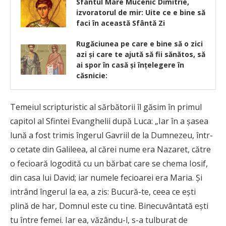
Sfantul Mare Mucenic Dimitrie,
izvoratorul de mir: Uite ce e bine să
faci în această Sfântă Zi
Rugăciunea pe care e bine să o zici
azi și care te ajută să fii sănătos, să
ai spor în casă și înțelegere în
căsnicie:
Temeiul scripturistic al sărbătorii îl găsim în primul
capitol al Sfintei Evanghelii după Luca: „Iar în a şasea
lună a fost trimis îngerul Gavriil de la Dumnezeu, într-
o cetate din Galileea, al cărei nume era Nazaret, către
o fecioară logodită cu un bărbat care se chema Iosif,
din casa lui David; iar numele fecioarei era Maria. Şi
intrând îngerul la ea, a zis: Bucură-te, ceea ce eşti
plină de har, Domnul este cu tine. Binecuvântată eşti
tu între femei. Iar ea, văzându-l, s-a tulburat de