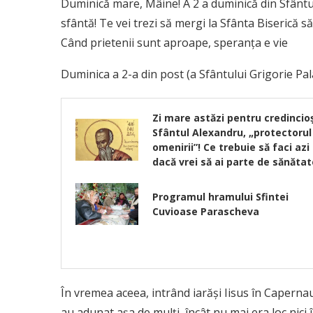
Duminică mare, Mâine! A 2 a duminică din Sfântu
sfântă! Te vei trezi să mergi la Sfânta Biserică s
Când prietenii sunt aproape, speranța e vie
Duminica a 2-a din post (a Sfântului Grigorie Pa
Zi mare astăzi pentru credincioș
Sfântul Alexandru, „protectorul
omenirii”! Ce trebuie să faci azi
dacă vrei să ai parte de sănătat
Programul hramului Sfintei
Cuvioase Parascheva
În vremea aceea, intrând iarăşi Iisus în Capernaum
au adunat aşa de mulţi, încât nu mai era loc nici î