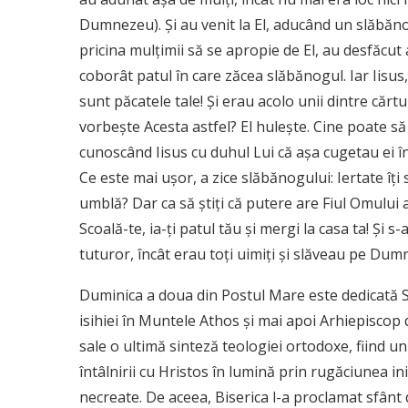
Dumnezeu). Şi au venit la El, aducând un slăbăn
pricina mulţimii să se apropie de El, au desfăcut 
coborât patul în care zăcea slăbănogul. Iar Iisus, 
sunt păcatele tale! Şi erau acolo unii dintre cărtu
vorbeşte Acesta astfel? El huleşte. Cine poate s
cunoscând Iisus cu duhul Lui că aşa cugetau ei în 
Ce este mai uşor, a zice slăbănogului: Iertate îţi s
umblă? Dar ca să ştiţi că putere are Fiul Omului a
Scoală-te, ia-ţi patul tău şi mergi la casa ta! Şi s-a
tuturor, încât erau toţi uimiţi şi slăveau pe Dum
Duminica a doua din Postul Mare este dedicată Sf
isihiei în Muntele Athos și mai apoi Arhiepiscop 
sale o ultimă sinteză teologiei ortodoxe, fiind u
întâlnirii cu Hristos în lumină prin rugăciunea inim
necreate. De aceea, Biserica l-a proclamat sfânt