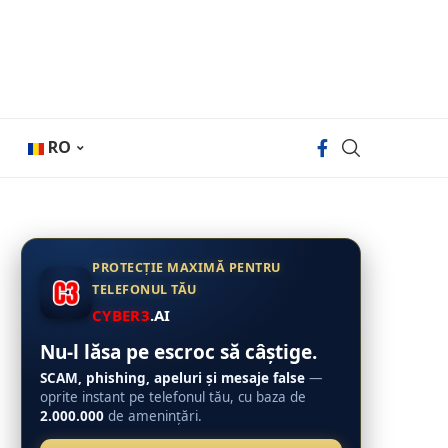
RO
PROTECȚIE MAXIMĂ PENTRU
TELEFONUL TĂU
CYBER3
.AI
Nu-l lăsa pe escroc să câștige.
SCAM, phishing, apeluri și mesaje false
—
oprite instant pe telefonul tău, cu baza de
2.000.000
de amenințări.