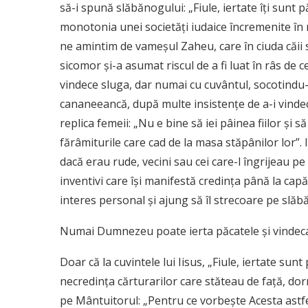
să-i spună slăbănogului: „Fiule, iertate îți sunt pă
monotonia unei societăți iudaice încremenite în 
ne amintim de vameșul Zaheu, care în ciuda căii
sicomor și-a asumat riscul de a fi luat în râs de c
vindece sluga, dar numai cu cuvântul, socotindu-s
cananeeancă, după multe insis­tențe de a-i vindeca
replica femeii: „Nu e bine să iei pâinea fiilor și 
fărâmiturile care cad de la masa stăpânilor lor”. 
dacă erau rude, vecini sau cei care-l îngrijeau p
inventivi care își manifestă credința până la capăt
interes personal și ajung să îl strecoare pe slă
Numai Dumnezeu poate ierta păcatele și vindeca 
Doar că la cuvintele lui Iisus, „Fiule, iertate sunt
necredința cărturarilor care stăteau de față, dor
pe Mântuitorul: „Pentru ce vorbeşte Acesta astfe