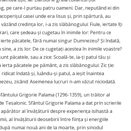
og, pe care-l purtau patru oameni. Dar, neputând ei din
acoperişul casei unde era Iisus şi, prin spărtură, au
văzând credinţa lor, i-a zis slăbănogului: Fiule, iertate îţi
rari, care şedeau şi cugetau în inimile lor: Pentru ce
ă ierte păcatele, fără numai singur Dumnezeu? Şi îndată,
sine, a zis lor: De ce cugetaţi acestea în inimile voastre?
unt păcatele, sau a zice: Scoală-te, ia-ţi patul tău şi
 ierta păcatele pe pământ, a zis slăbănogului: Zic ţie:
 ridicat îndată şi, luându-şi patul, a ieşit ­înaintea
nezeu, zicând: ­Asemenea lucruri n-am văzut niciodată.
ântului Grigorie Palama (1296-1359), un trăitor al
de Tesalonic. Sfântul Grigorie Palama a dat prin scrierile
n apărător al învățăturii despre experiența isihastă a
ii, al învățăturii deosebirii între ființa și energiile
 după numai nouă ani de la moarte, prin sinodul