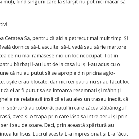
muți, fiind singurii care la sfârșit nu pot nici măcar să
tivi
Cetatea Sa, pentru că aici a petrecut mai mult timp. Și
năvală dornice să-L asculte, să-L vadă sau să fie martore
rtea de nu mai rămăsese nici un loc neocupat. Tot în
tru bărbați l-au luat de la casa lui și l-au adus cu o
pune că nu au putut să se apropie din pricina aglo­
, ușile erau blocate, dar nici cei patru nu și-au făcut loc
că ei ar fi putut să se întoarcă re­semnați și mâhniți
helia ne relatează însă că ei au ales un traseu inedit, că
prin spărtură au coborât patul în care zăcea slăbănogul”.
rasă, avea și o trapă prin care lăsa să intre aerul și prin
serii sau de soare. Deci, prin această spărtură au
ntea lui Iisus. Lucrul acesta L-a impresionat și L-a făcut