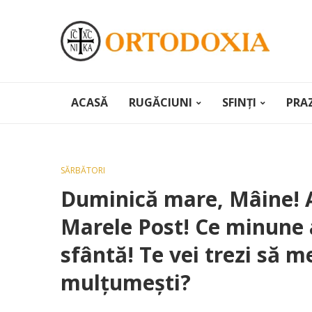
ACASĂ
RUGĂCIUNI
SFINȚI
PRA
SĂRBĂTORI
Duminică mare, Mâine! A
Marele Post! Ce minune 
sfântă! Te vei trezi să me
mulțumești?