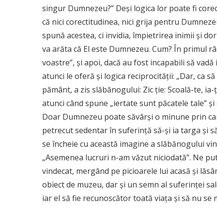
singur Dumnezeu?” Deși logica lor poate fi core
că nici corectitudinea, nici grija pentru Dumnez
spună acestea, ci invidia, împietrirea inimii și do
va arăta că El este Dumnezeu. Cum? În primul rân
voastre”, și apoi, dacă au fost incapabili să vad
atunci le oferă și logica reciprocității: „Dar, ca s
pământ, a zis slăbănogului: Zic ție: Scoală-te, ia
atunci când spune „iertate sunt păcatele tale” și câ
Doar Dumnezeu poate săvârși o minune prin care
petrecut sedentar în suferință să-și ia targa ș
se încheie cu această imagine a slăbănogului vind
„Asemenea lucruri n-am văzut niciodată”. Ne put
vindecat, mergând pe picioarele lui acasă și lăs
obiect de muzeu, dar și un semn al suferinței s
iar el să fie recunoscător toată viața și să nu se 