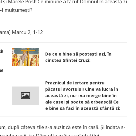
l și Marele Post! Ce minune a făcut Domnul în această zi
ă-I mulțumești?
lama) Marcu 2, 1-12
i!
De ce e bine să posteşti azi, în
cinstea Sfintei Cruci:
e!
Praznicul de iertare pentru
păcatul avortului! Cine va lucra în
această zi, nu-i va merge bine în
ale casei și poate să orbească! Ce
e bine să faci în această sfântă zi:
, după câteva zile s-a auzit că este în casă. Şi îndată s-
naintea uşii, iar Dânsul le grăia cuvântul (lui