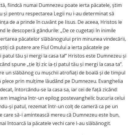
ctă, fiindcă numai Dumnezeu poate ierta păcatele, știm
eu și pentru respectarea Legii nu i-au determinat să
rința de a prinde în cuvânt pe Iisus. De aceea, Hristos le
d le descoperă gândurile: „De ce cugetați în inimile
ă iertarea păcatelor slăbănogului prin minunea vindecării,
ă ştiţi că putere are Fiul Omului a ierta păcatele pe
-ți patul tău și mergi la casa ta!” Hristos este Dumnezeu și
nd spune „ție îți zic ia-ți patul tău și mergi la casa ta”.
 un slăbănog cu mușchii atrofiați de boală și de timpul
i să plece prin mulțime lăudând pe Dumnezeu. Evanghelia
ecat, întorcându-se la casa sa, iar cei de față zicând:
em imagina într-un epilog postevanghelic bucuria celui
ându-și patul, rezemat într-un colț de cameră ca pe un
ale care să-i amintească mereu că Dumnezeu este bun,
mai întoarcă la păcatele vechi care l-au slăbănogit.