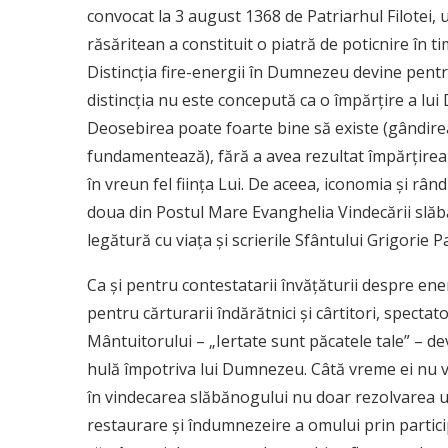
convocat la 3 august 1368 de Patriarhul Filotei, u
răsăritean a constituit o piatră de poticnire în 
Distincția fire-energii în Dumnezeu devine pent
distincția nu este concepută ca o împărțire a l
Deosebirea poate foarte bine să existe (gândire
fundamentează), fără a avea rezultat împărțirea 
în vreun fel ființa Lui. De aceea, iconomia și rân
doua din Postul Mare Evanghelia Vindecării slăb
legătură cu viața și scrierile Sfântului Grigorie 
Ca și pentru contestatarii învățăturii despre ener
pentru cărturarii îndărătnici și cârtitori, specta
Mântuitorului – „Iertate sunt păcatele tale” – de
hulă împotriva lui Dumnezeu. Câtă vreme ei nu vă
în vindecarea slăbănogului nu doar rezolvarea un
restaurare și îndumnezeire a omului prin particip