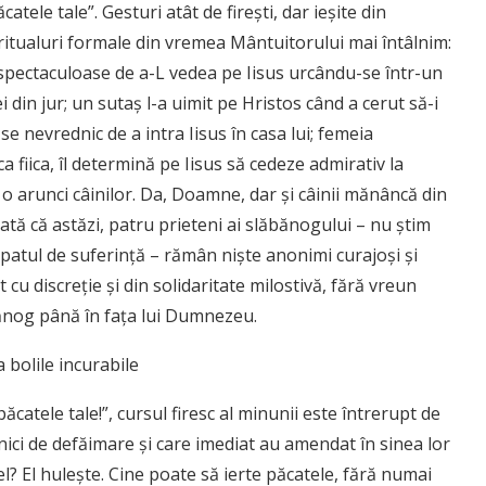
catele tale”. Gesturi atât de firești, dar ieșite din
ritualuri formale din vremea Mântuitorului mai întâlnim:
 spectaculoase de a-L vedea pe Iisus urcându-se într-un
ei din jur; un sutaș l-a uimit pe Hristos când a cerut să-i
e nevrednic de a intra Iisus în casa lui; femeia
 fiica, îl determină pe Iisus să cedeze admirativ la
să o arunci câinilor. Da, Doamne, dar și câinii mănâncă din
Iată că astăzi, patru prieteni ai slăbănogului – nu știm
e patul de suferință – rămân niște anonimi curajoși și
 cu discreție și din solidaritate milostivă, fără vreun
bănog până în fața lui Dumnezeu.
bolile incurabile
 păcatele tale!”, cursul firesc al minunii este întrerupt de
nici de defăimare și care imediat au amendat în sinea lor
l? El huleşte. Cine poate să ierte păcatele, fără numai