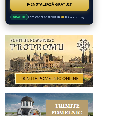
INSTALEAZĂ GRATUIT
Fără cont
Construit în
UE
GRATUIT
Google Play