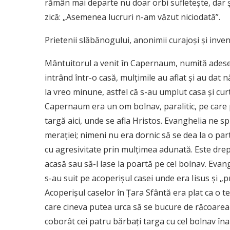
rămân mai departe nu doar orbi sufletește, dar și 
zică: „Asemenea lucruri n-am văzut niciodată”.
Prietenii slăbănogului, anonimii curajoși și inven
Mântuitorul a venit în Capernaum, numită adesea 
intrând într-o casă, mulțimile au aflat și au dat 
la vreo minune, astfel că s-au umplut casa și ­cu
Capernaum era un om bolnav, paralitic, pe care pa
targă aici, unde se afla Hristos. Evanghelia ne s
merației; nimeni nu era dornic să se dea la o parte
cu agresivitate prin mulțimea adunată. Este drept 
acasă sau să-l lase la poartă pe cel bolnav. Evang
s-au suit pe acoperișul casei unde era Iisus și „
Aco­perișul caselor în Țara Sfântă era plat ca o te
care cineva putea urca să se bucure de răcoarea 
coborât cei patru bărbați targa cu cel bolnav înai