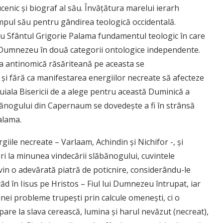
cenic și biograf al său. Învățătura marelui ierarh
timpul său pentru gândirea teologică occidentală.
ru Sfântul Grigorie Palama fundamentul teologic în care
ui Dumnezeu în două categorii ontologice independente.
a antinomică răsăriteană pe aceasta se
și fără ca manifestarea energiilor necreate să afecteze
duiala Bisericii de a alege pentru această Duminică a
ănogului din Capernaum se dovedește a fi în strânsă
Palama.
giile necreate – Varlaam, Achindin și Nichifor -, și
tori la minunea vindecării slăbănogului, cuvintele
vin o adevărată piatră de poticnire, considerându-le
d în Iisus pe Hristos – Fiul lui Dumnezeu întrupat, iar
ei probleme trupești prin calcule omenești, ci o
are la slava cerească, lumina și harul nevăzut (necreat),