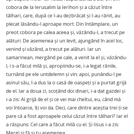
cobora de la Ierusalim la Ierihon şi a căzut între
tâlhari, care, după ce l-au dezbrăcat şi l-au rănit, au
plecat lăsându-l aproape mort. Din întâmplare, un
preot cobora pe calea aceea şi, văzându-l, a trecut pe
alături. De asemenea şi un levit, ajungând în acel loc,
venind şi văzând, a trecut pe alături. Iar un
samarinean, mergând pe cale, a venit la el şi, văzându-
l, i s-a făcut milă şi, apropiindu-se, i-a legat rănile,
turnând pe ele untdelemn şi vin; apoi, punându-l pe
asinul său, l-a dus la o casă de oaspeţi şi a purtat grijă
de el. Iar a doua zi, scoţând doi dinari, i-a dat gazdei şi
i-a zis: Ai grijă de el şi ce vei mai cheltui, eu, când mă
voi întoarce, îţi voi da. Deci, care dintre aceştia trei ţi se
pare că a fost aproapele celui căzut între tâlhari? Iar el
a răspuns: Cel care a făcut milă cu el. Şi Iisus i-a zis:
Mergi şi fă şi tu asemenea.