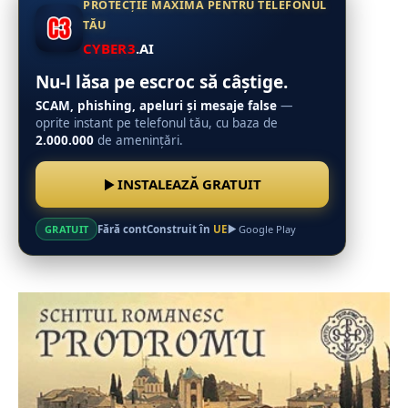
PROTECȚIE MAXIMĂ PENTRU TELEFONUL
TĂU
CYBER3
.AI
Nu-l lăsa pe escroc să câștige.
SCAM, phishing, apeluri și mesaje false
—
oprite instant pe telefonul tău, cu baza de
2.000.000
de amenințări.
INSTALEAZĂ GRATUIT
Fără cont
Construit în
UE
GRATUIT
Google Play