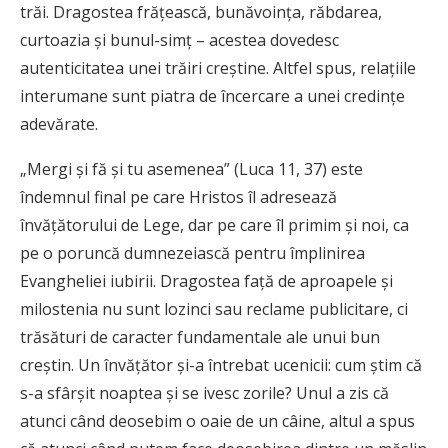
trăi. Dragostea frăţească, bunăvoinţa, răbdarea,
curtoazia şi bunul-simţ – acestea dovedesc
autenticitatea unei trăiri creştine. Altfel spus, relaţiile
interumane sunt piatra de încercare a unei credinţe
adevărate.
„Mergi și fă și tu asemenea” (Luca 11, 37) este
îndemnul final pe care Hristos îl adresează
învățătorului de Lege, dar pe care îl primim și noi, ca
pe o poruncă dumnezeiască pentru împlinirea
Evangheliei iubirii. Dragostea față de aproapele și
milostenia nu sunt lozinci sau reclame publicitare, ci
trăsături de caracter fundamentale ale unui bun
creștin. Un învăţător și-a întrebat ucenicii: cum știm că
s-a sfârșit noaptea și se ivesc zorile? Unul a zis că
atunci când deosebim o oaie de un câine, altul a spus