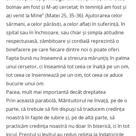
bolnav am fost și M-ați cercetat; în temniță am fost și
ați venit la Mine” (Matei 25, 35-36). Ajutorarea celor
sărmani, a celor părăsiți, a celor aflați în suferință, în
spital sau în închisoare, sau chiar și simpla atitudine
respectuoasă, zâmbitoare și cordială reprezintă o
binefacere pe care fiecare dintre noi o poate oferi.
Fapta bună nu înseamnă a strecura mărunțiș în palma
unui cerșetor, ci înseamnă tot ceea ce înalță pe un om,
tot ceea ce înseninează pe un om, tot ceea ce aduce
bucurie unui om.
Pacea, mult mai importantă decât dreptatea
Prin această parabolă, Mântuitorul ne învață, pe de o
parte, că trebuie să fim dispuşi să traducem credinţa
noastră în fapte de iubire și, pe de altă parte, să
practicăm credința noastră nu doar în biserică, ci în tot
locul. Preotul şi levitul au redus religia la îndatoririle