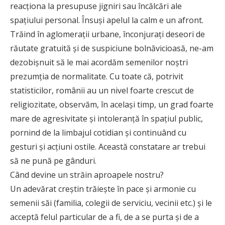
reacţiona la presupuse jigniri sau încălcări ale
spaţiului personal. Însuşi apelul la calm e un afront.
Trăind în aglomerații urbane, înconjuraţi deseori de
răutate gratuită şi de suspiciune bolnăvicioasă, ne-am
dezobişnuit să le mai acordăm semenilor noştri
prezumţia de normalitate. Cu toate că, potrivit
statisticilor, românii au un nivel foarte crescut de
religiozitate, observăm, în același timp, un grad foarte
mare de agresivitate și intoleranță în spațiul public,
pornind de la limbajul cotidian și continuând cu
gesturi și acțiuni ostile. Această constatare ar trebui
să ne pună pe gânduri.
Când devine un străin aproapele nostru?
Un adevărat creștin trăieşte în pace şi armonie cu
semenii săi (familia, colegii de serviciu, vecinii etc.) şi le
acceptă felul particular de a fi, de a se purta şi de a