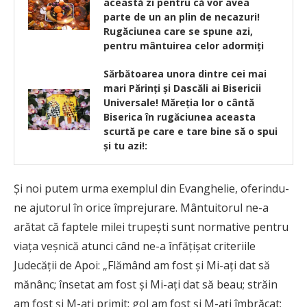
această zi pentru că vor avea
parte de un an plin de necazuri!
Rugăciunea care se spune azi,
pentru mântuirea celor adormiți
Sărbătoarea unora dintre cei mai
mari Părinţi şi Dascăli ai Bisericii
Universale! Măreţia lor o cântă
Biserica în rugăciunea aceasta
scurtă pe care e tare bine să o spui
şi tu azi!:
Și noi putem urma exemplul din Evanghelie, oferindu-
ne ajutorul în orice împrejurare. Mântuitorul ne-a
arătat că faptele milei trupești sunt normative pentru
viața veșnică atunci când ne-a înfățișat criteriile
Judecății de Apoi: „Flămând am fost și Mi-ați dat să
mănânc; însetat am fost și Mi-ați dat să beau; străin
am fost și M-ați primit; gol am fost și M-ați îmbrăcat;