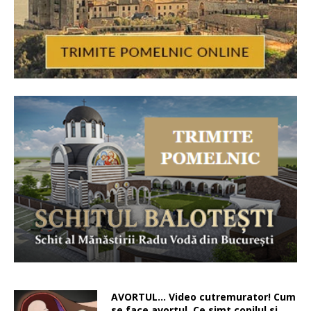
AVORTUL… Video cutremurator! Cum
se face avortul. Ce simt copilul si