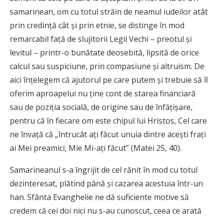
samarinean, om cu totul străin de neamul iudeilor atât
prin credință cât și prin etnie, se distinge în mod
remarcabil față de slujitorii Legii Vechi – preotul și
levitul – printr-o bunătate deosebită, lipsită de orice
calcul sau suspiciune, prin compasiune și altruism. De
aici înțelegem că ajutorul pe care putem și trebuie să îl
oferim aproapelui nu ține cont de starea financiară
sau de poziția socială, de origine sau de în­fă­țișare,
pentru că în fiecare om este chipul lui Hristos, Cel care
ne învață că „întrucât ați făcut unuia dintre acești frați
ai Mei preamici, Mie Mi-ați făcut” (Matei 25, 40).
Samarineanul s-a îngrijit de cel rănit în mod cu totul
dezinteresat, plătind până și cazarea acestuia într-un
han. Sfânta Evanghelie ne dă suficiente motive să
credem că cei doi nici nu s-au cunoscut, ceea ce arată