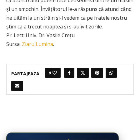
că atunci când putem face deosebirea dintre un măslin
și un smochin. Învăţătorul le-a răspuns că atunci când
ne uităm la un străin și-l vedem ca pe fratele nostru
știm că a trecut noaptea și s-au ivit zorile.
Pr. Lect. Univ. Dr. Vasile Crețu
Sursa:
ZiarulLumina
.
0
PARTAJEAZA