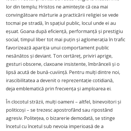
lor din templu; Hristos ne aminteşte că cea mai
convingătoare mărturie a practicării religiei se vede
tocmai pe stradă, în spațiul public, locul unde ei au
eşuat. Goana după efi­ciență, performanţă şi prestigiu
social, timpul liber tot mai puțin și aglomeraţia în trafic
favorizează apariţia unui comportament public
nesănătos și deviant. Ton certăreţ, priviri aprige,
gesturi ­obscene, claxoane insistente, ­îmbrânceli şi o
lipsă acută de bună-cuviinţă. Pentru mulți dintre noi,
irascibilitatea a devenit o ­reprezentaţie cotidiană,
deja ­emblematică prin frecvența și ­amploarea ei.
În clocotul străzii, mulţi oameni – altfel, binevoitori şi
politicoşi – se trezesc apostrofând sau ripostând
agresiv. Politeţea, o bizarerie demodată, se stinge
încetul cu încetul sub nevoia imperioasă de a