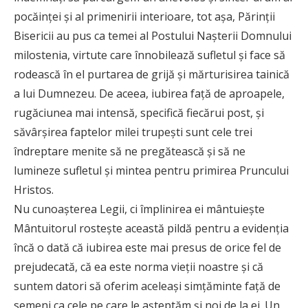
pocăinței și al primenirii interioare, tot așa, Părinții
Bisericii au pus ca temei al Postului Nașterii Domnului
milostenia, virtute care înnobilează sufletul și face să
rodească în el purtarea de grijă și mărturisirea tainică
a lui Dumnezeu. De aceea, iubirea față de aproapele,
rugăciunea mai intensă, specifică fiecărui post, și
săvârșirea faptelor milei trupești sunt cele trei
îndreptare menite să ne pregătească și să ne
lumineze sufletul și mintea pentru primirea Pruncului
Hristos.
Nu cunoaşterea Legii, ci împlinirea ei mântuieşte
Mântuitorul rostește această pildă pentru a evidenția
încă o dată că iubirea este mai presus de orice fel de
prejudecată, că ea este norma vieții noastre și că
suntem datori să oferim aceleași simțăminte față de
semeni ca cele pe care le așteptăm și noi de la ei. Un