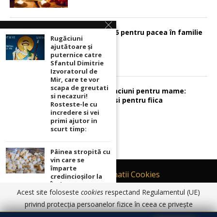
Psalmul 126 pentru pacea în familie
Rugăciuni
ajutătoare și
puternice catre
Sfantul Dimitrie
Izvoratorul de
Mir, care te vor
scapa de greutati
Sunt 2 rugaciuni pentru mame:
si necazuri!
pentru fiu si pentru fiica
Rosteste-le cu
incredere si vei
primi ajutor in
scurt timp:
Pâinea stropită cu
vin care se
împarte
Contact
Informatii Cookies
credincioșilor la
Înviere! Ce sunt
Politică de Confidențialitate
Acest site foloseste
cookies
respectand Regulamentul (UE)
Paștile și cum se
TERMENI SI CONDITII DE UTILIZARE
consumă! Mare
privind protecția persoanelor fizice în ceea ce privește
atenție! Câte zile
prelucrarea datelor cu caracter personal și privind libera
© 2017 - 2026 Ortodoxia |
Termeni și condiții de utilizare
|
Informatii