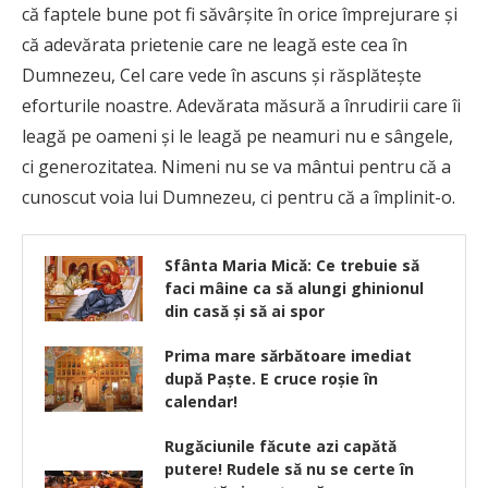
că faptele bune pot fi săvârșite în orice împrejurare și
că adevărata prietenie care ne leagă este cea în
Dumnezeu, Cel care vede în ascuns și răsplătește
eforturile noastre. Adevărata măsură a înrudirii care îi
leagă pe oameni și le leagă pe neamuri nu e sângele,
ci generozitatea. Nimeni nu se va mântui pentru că a
cunoscut voia lui Dumnezeu, ci pentru că a împlinit-o.
Sfânta Maria Mică: Ce trebuie să
faci mâine ca să alungi ghinionul
din casă și să ai spor
Prima mare sărbătoare imediat
după Paște. E cruce roșie în
calendar!
Rugăciunile făcute azi capătă
putere! Rudele să nu se certe în