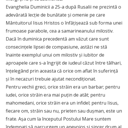
Evanghelia Duminicii a 25-a după Rusalii ne prezintă o
adevărată lecție de bunătate și omenie pe care
Mântuitorul Iisus Hristos o înfățişează sub forma unei
frumoase parabole, cea a samarineanului milostiv.
Dacă în duminica precedentă am văzut care sunt
consecințele lipsei de compasiune, astăzi ne stă
înainte exemplul unui om milostiv și iubitor de
aproapele care s-a îngrijit de iudeul căzut între tâlhari,
înțelegând prin aceasta că orice om aflat în suferință
și în necazuri trebuie ajutat necondiționat.
Pentru vechii greci, orice străin era un barbar; pentru
iudei, orice străin era mai puţin de atât; pentru
mahomedani, orice străin era un infidel; pentru ­Iisus,
fiecare om, străin sau nu, prieten sau dușman, este un
frate. Așa cum la începutul Postului Mare suntem
îndemnați să parcurgem un anevoios și sincer drum al