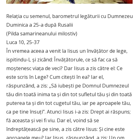
Relaţia cu semenul, barometrul legăturii cu Dumnezeu
Duminica a 25-a după Rusalii
(Pilda samarineanului milostiv)
Luca 10, 25-37
În vremea aceea a venit la Iisus un învăţător de lege,
ispitindu-L şi zicând: Învăţătorule, ce să fac ca să
moştenesc viaţa de veci? Dar Iisus a zis către el: Ce
este scris în Lege? Cum citeşti în ea? Iar el,
răspunzând, a zis: „Să iubeşti pe Domnul Dumnezeul
tău din toată inima ta şi din tot sufletul tău şi din toată
puterea ta şi din tot cugetul tău, iar pe aproapele tău,
ca pe tine însuţi”. Atunci Iisus i-a zis: Drept ai răspuns;
fă aceasta şi vei fi viu. Dar el, voind să se
îndreptăţească pe sine, a zis către Iisus: Şi cine este
aproapele meu? Iar Iisus, răspunzând, a zis: Un om