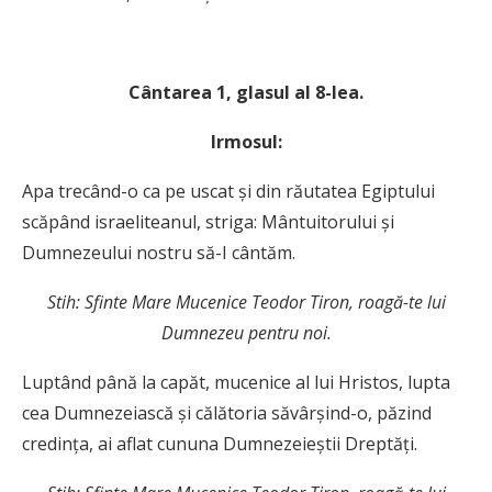
C
ântarea 1, glasul al 8-lea.
Irmosul:
Apa trecând-o ca pe uscat şi din răutatea Egiptului
scăpând israeliteanul, striga: Mântuitorului şi
Dumnezeului nostru să-I cântăm.
Stih: Sfinte Mare Mucenice Teodor Tiron, roagă-te lui
Dumnezeu pentru noi.
Luptând până la capăt, mucenice al lui Hristos, lupta
cea Dumnezeiască şi călătoria săvârşind-o, păzind
credinţa, ai aflat cununa Dumnezeieştii Dreptăţi.