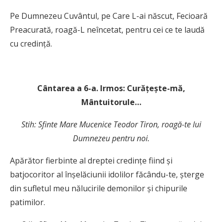
Pe Dumnezeu Cuvântul, pe Care L-ai născut, Fecioară
Preacurată, roagă-L neîncetat, pentru cei ce te laudă
cu credinţă.
C
ântarea a 6-a. Irmos: Curăţeşte-mă,
Mântuitorule…
Stih: Sfinte Mare Mucenice Teodor Tiron, roagă-te lui
Dumnezeu pentru noi.
Apărător fierbinte al dreptei credinţe fiind şi
batjocoritor al înşelăciunii idolilor făcându-te, şterge
din sufletul meu nălucirile demonilor şi chipurile
patimilor.