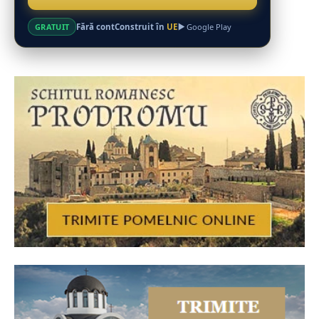
Fără cont
Construit în
UE
GRATUIT
Google Play