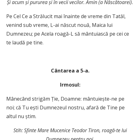
Şi acum şi pururea şi în vecii vecilor. Amin (a Născătoarei).
Pe Cel Ce a Strălucit mai înainte de vreme din Tatăl,
venind sub vreme, L-ai născut nouă, Maica lui
Dumnezeu; pe Acela roagă-L să mântuiască pe cei ce
te laudă pe tine.
C
ântarea a 5-a.
Irmosul:
Mânecând strigăm Ţie, Doamne: mântuieşte-ne pe
noi; că Tu eşti Dumnezeul nostru, afară de Tine pe
altul nu ştim.
Stih: Sfinte Mare Mucenice Teodor Tiron, roagă-te lui
Dumnezeu pentru noi.