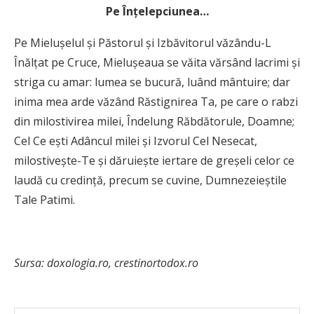
Pe
Înţelepciunea…
Pe Mieluşelul şi Păstorul şi Izbăvitorul văzându-L
Înălţat pe Cruce, Mieluşeaua se văita vărsând lacrimi şi
striga cu amar: lumea se bucură, luând mântuire; dar
inima mea arde văzând Răstignirea Ta, pe care o rabzi
din milostivirea milei, Îndelung Răbdătorule, Doamne;
Cel Ce eşti Adâncul milei şi Izvorul Cel Nesecat,
milostiveşte-Te şi dăruieşte iertare de greşeli celor ce
laudă cu credinţă, precum se cuvine, Dumnezeieştile
Tale Patimi.
Sursa: doxologia.ro, crestinortodox.ro