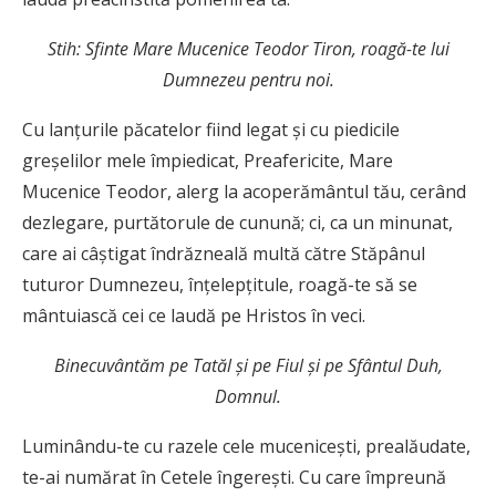
Stih: Sfinte Mare Mucenice Teodor Tiron, roagă-te lui
Dumnezeu pentru noi.
Cu lanţurile păcatelor fiind legat şi cu piedicile
greşelilor mele împiedicat, Preafericite, Mare
Mucenice Teodor, alerg la acoperământul tău, cerând
dezlegare, purtătorule de cunună; ci, ca un minunat,
care ai câştigat îndrăzneală multă către Stăpânul
tuturor Dumnezeu, înţelepţitule, roagă-te să se
mântuiască cei ce laudă pe Hristos în veci.
Binecuv
ântăm pe Tatăl şi pe Fiul şi pe Sfântul
Duh,
Domnul.
Luminându-te cu razele cele muceniceşti, prealăudate,
te-ai numărat în Cetele îngereşti. Cu care împreună