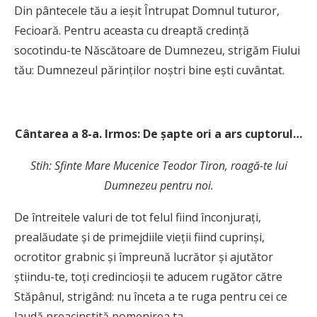
Din pântecele tău a ieşit Întrupat Domnul tuturor,
Fecioară. Pentru aceasta cu dreaptă credinţă
socotindu-te Născătoare de Dumnezeu, strigăm Fiului
tău: Dumnezeul părinţilor noştri bine eşti cuvântat.
C
ântarea a 8-a. Irmos: De şapte ori a ars cuptorul…
Stih: Sfinte Mare Mucenice Teodor Tiron, roagă-te lui
Dumnezeu pentru noi.
De întreitele valuri de tot felul fiind înconjuraţi,
prealăudate şi de primejdiile vieţii fiind cuprinşi,
ocrotitor grabnic şi împreună lucrător şi ajutător
ştiindu-te, toţi credincioşii te aducem rugător către
Stăpânul, strigând: nu înceta a te ruga pentru cei ce
laudă preacinstită pomenirea ta.