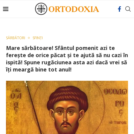
SĂRBĂTORI
SFINȚI
Mare sărbătoare! Sfântul pomenit azi te
ferește de orice păcat și te ajută să nu cazi în
ispită! Spune rugăciunea asta azi dacă vrei să
îți meargă bine tot anul!