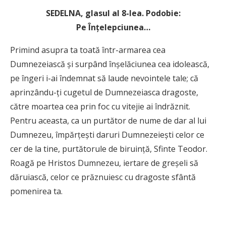
SEDELNA, glasul al 8-lea. Podobie:
Pe
Înţelepciunea…
Primind asupra ta toată într-armarea cea
Dumnezeiască şi surpând înşelăciunea cea idolească,
pe îngeri i-ai îndemnat să laude nevointele tale; că
aprinzându-ţi cugetul de Dumnezeiasca dragoste,
către moartea cea prin foc cu vitejie ai îndrăznit.
Pentru aceasta, ca un purtător de nume de dar al lui
Dumnezeu, împărţeşti daruri Dumnezeieşti celor ce
cer de la tine, purtătorule de biruinţă, Sfinte Teodor.
Roagă pe Hristos Dumnezeu, iertare de greşeli să
dăruiască, celor ce prăznuiesc cu dragoste sfântă
pomenirea ta.