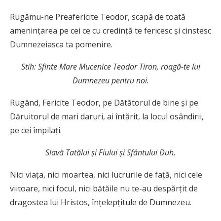
Rugămu-ne Preafericite Teodor, scapă de toată
ameninţarea pe cei ce cu credinţă te fericesc şi cinstesc
Dumnezeiasca ta pomenire.
Stih: Sfinte Mare Mucenice Teodor Tiron, roagă-te lui
Dumnezeu pentru noi.
Rugând, Fericite Teodor, pe Dătătorul de bine şi pe
Dăruitorul de mari daruri, ai întărit, la locul osândirii,
pe cei împilaţi.
Slavă Tatălui şi Fiului şi Sfântului Duh.
Nici viaţa, nici moartea, nici lucrurile de faţă, nici cele
viitoare, nici focul, nici bătăile nu te-au despărţit de
dragostea lui Hristos, înţelepţitule de Dumnezeu.