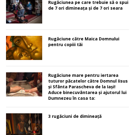
Rugăciunea pe care trebuie să o spui
de 7 ori dimineața și de 7 ori seara
Rugăciune către Maica Domnului
pentru copiii tăi
Rugăciune mare pentru iertarea
tuturor păcatelor către Domnul Iisus
şi Sfânta Parascheva de la Iaşi!
Aduce binecuvântarea şi ajutorul lui
Dumnezeu în casa ta:
3 rugăciuni de dimineață