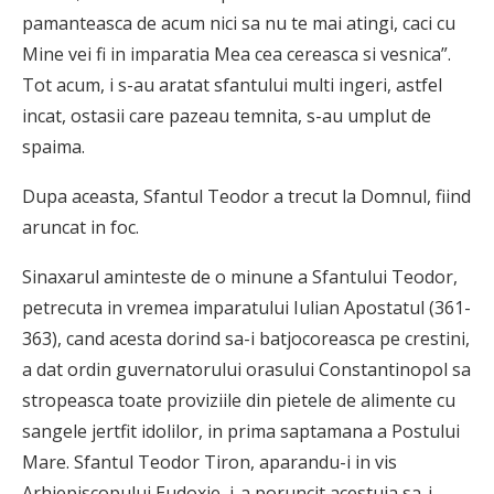
pamanteasca de acum nici sa nu te mai atingi, caci cu
Mine vei fi in imparatia Mea cea cereasca si vesnica”.
Tot acum, i s-au aratat sfantului multi ingeri, astfel
incat, ostasii care pazeau temnita, s-au umplut de
spaima.
Dupa aceasta, Sfantul Teodor a trecut la Domnul, fiind
aruncat in foc.
Sinaxarul aminteste de o minune a Sfantului Teodor,
petrecuta in vremea imparatului Iulian Apostatul (361-
363), cand acesta dorind sa-i batjocoreasca pe crestini,
a dat ordin guvernatorului orasului Constantinopol sa
stropeasca toate proviziile din pietele de alimente cu
sangele jertfit idolilor, in prima saptamana a Postului
Mare. Sfantul Teodor Tiron, aparandu-i in vis
Arhiepiscopului Eudoxie, i-a poruncit acestuia sa-i