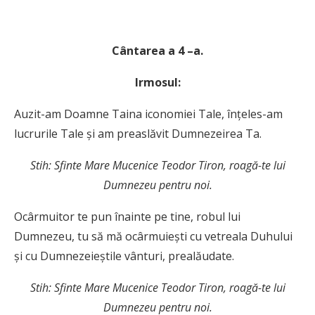
C
ântarea a 4 –a.
Irmosul:
Auzit-am Doamne Taina iconomiei Tale, înţeles-am
lucrurile Tale şi am preaslăvit Dumnezeirea Ta.
Stih: Sfinte Mare Mucenice Teodor Tiron, roagă-te lui
Dumnezeu pentru noi.
Ocârmuitor te pun înainte pe tine, robul lui
Dumnezeu, tu să mă ocârmuieşti cu vetreala Duhului
şi cu Dumnezeieştile vânturi, prealăudate.
Stih: Sfinte Mare Mucenice Teodor Tiron, roagă-te lui
Dumnezeu pentru noi.