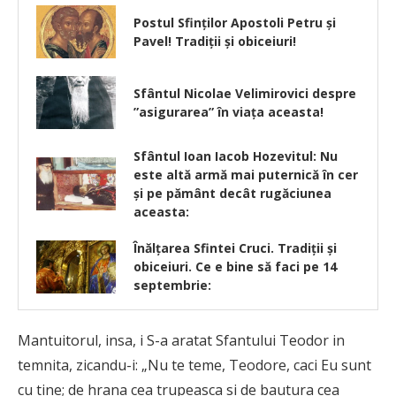
Postul Sfinţilor Apostoli Petru şi
Pavel! Tradiţii şi obiceiuri!
Sfântul Nicolae Velimirovici despre
”asigurarea” în viața aceasta!
Sfântul Ioan Iacob Hozevitul: Nu
este altă armă mai puternică în cer
şi pe pământ decât rugăciunea
aceasta:
Înălțarea Sfintei Cruci. Tradiții şi
obiceiuri. Ce e bine să faci pe 14
septembrie:
Mantuitorul, insa, i S-a aratat Sfantului Teodor in
temnita, zicandu-i: „Nu te teme, Teodore, caci Eu sunt
cu tine; de hrana cea trupeasca si de bautura cea