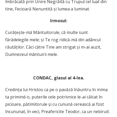
îmbrăcată prin Unire Negrăită cu Trupul cel luat din
tine, Fecioară Nenuntită şi lumea a luminat.
Irmosul:
Curăţeşte-mă Mântuitorule, că multe sunt
fărădelegile mele; şi Te rog ridică-mă din adâncul
răutăţilor. Căci către Tine am strigat şi m-ai auzit,
Dumnezeul mântuirii mele.
CONDAC, glasul al 4-lea.
Credinţa lui Hristos ca pe o pavăză înăuntru în inima
ta primind-o, puterile cele potrivnice le-ai călcat în
picioare, pătimitorule şi cu cunună cerească ai fost
încununat, în veci, Preafericite Teodor, ca un nebiruit.