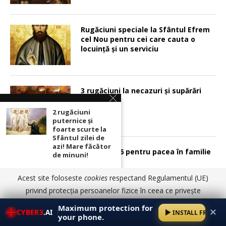
Rugăciuni speciale la Sfântul Efrem
cel Nou pentru cei care cauta o
locuinţă şi un serviciu
3 rugăciuni la necazuri și supărări
2 rugăciuni
puternice şi
foarte scurte la
Sfântul zilei de
azi! Mare făcător
Psalmul 126 pentru pacea în familie
de minuni!
Acest site foloseste
cookies
respectand Regulamentul (UE)
Cei 2 Sfinţi mari
care ajută imediat
privind protecția persoanelor fizice în ceea ce privește
la găsirea unui loc
prelucrarea datelor cu caracter personal și privind libera
bun de muncă! Ce
Maximum protection for
✕
CYBER3
.AI
Sunt 2 rugaciuni pentru mame:
INSTALL FREE
trebuie să faci:
circulație a acestor date.
Am înțeles
Detalii aici
your phone.
pentru fiu si pentru fiica