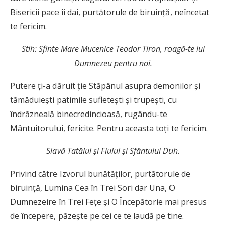
Bisericii pace îi dai, purtătorule de biruinţă, neîncetat
te fericim.
Stih: Sfinte Mare Mucenice Teodor Tiron, roagă-te lui
Dumnezeu pentru noi.
Putere ţi-a dăruit ţie Stăpânul asupra demonilor şi
tămăduieşti patimile sufleteşti şi trupeşti, cu
îndrăzneală binecredincioasă, rugându-te
Mântuitorului, fericite. Pentru aceasta toţi te fericim.
Slavă Tatălui şi Fiului şi Sfântului Duh.
Privind către Izvorul bunătăţilor, purtătorule de
biruinţă, Lumina Cea în Trei Sori dar Una, O
Dumnezeire în Trei Feţe şi O Începătorie mai presus
de începere, păzeşte pe cei ce te laudă pe tine.