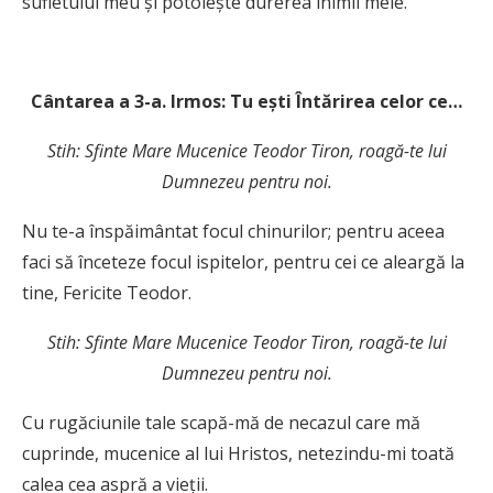
sufletului meu şi potoleşte durerea inimii mele.
C
ântarea a 3-a. Irmos: Tu eşti Întărirea celor ce…
Stih: Sfinte Mare Mucenice Teodor Tiron, roagă-te lui
Dumnezeu pentru noi.
Nu te-a înspăimântat focul chinurilor; pentru aceea
faci să înceteze focul ispitelor, pentru cei ce aleargă la
tine, Fericite Teodor.
Stih: Sfinte Mare Mucenice Teodor Tiron, roagă-te lui
Dumnezeu pentru noi.
Cu rugăciunile tale scapă-mă de necazul care mă
cuprinde, mucenice al lui Hristos, netezindu-mi toată
calea cea aspră a vieţii.