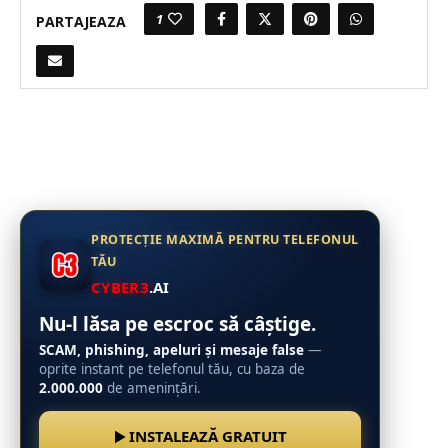
1
PARTAJEAZA
PROTECȚIE MAXIMĂ PENTRU TELEFONUL
TĂU
CYBER3
.AI
Nu-l lăsa pe escroc să câștige.
SCAM, phishing, apeluri și mesaje false
—
oprite instant pe telefonul tău, cu baza de
2.000.000
de amenințări.
INSTALEAZĂ GRATUIT