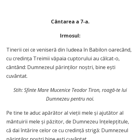
C
ântarea a 7-a.
Irmosul:
Tinerii cei ce veniseră din Iudeea în Babilon oarecând,
cu credinţa Treimii văpaia cuptorului au călcat-o,
cântând: Dumnezeul părinţilor noştri, bine eşti
cuvântat.
Stih: Sfinte Mare Mucenice Teodor Tiron, roagă-te lui
Dumnezeu pentru noi.
Pe tine te aduc apărător al vieţii mele şi ajutător al
mântuirii mele şi păzitor, de Dumnezeu înţelepţitule,
că dai întărire celor ce cu credinţă strigă: Dumnezeul
părinţilor noştri bine eşti cuvântat.