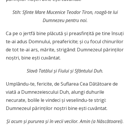
Stih: Sfinte Mare Mucenice Teodor Tiron, roagă-te lui
Dumnezeu pentru noi.
Ca pe o jertfă bine plăcută şi preasfinţită pe tine însuţi
te-ai adus Domnului, preafericite; şi cu focul chinurilor
de tot te-ai ars, mărite, strigând: Dumnezeul părinţilor
noştri, bine eşti cuvântat.
Slavă Tatălui şi Fiului şi Sfântului Duh.
Umplându-te, fericite, de Suflarea Cea Dătătoare de
viată a Dumnezeiescului Duh, alungi duhurile
necurate, bolile le vindeci şi veselindu-te strigi:
Dumnezeul părinţilor noştri bine eşti cuvântat.
Şi acum şi pururea şi în vecii vecilor. Amin (a Născătoarei).