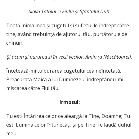
Slavă Tatălui şi Fiului şi Sfântului Duh.
Toată inima mea şi cugetul şi sufletul le îndrept către
tine, având trebuinţă de ajutorul tău, purtătorule de
chinuri.
Şi acum şi pururea şi în vecii vecilor. Amin (a Născătoarei).
Încetează-mi tulburarea cugetului cea neîncetată,
Preacurată Maică a lui Dumnezeu, îndreptându-mi
mişcarea către Fiul tău.
Irmosul:
Tu eşti Întărirea celor ce aleargă la Tine, Doamne; Tu
eşti Lumina celor întunecaţi; şi pe Tine Te laudă duhul
meu.