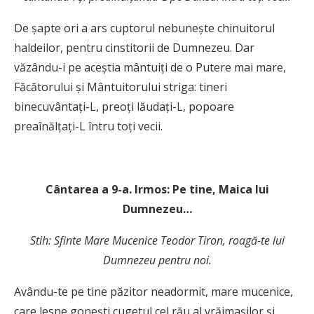
De şapte ori a ars cuptorul nebuneşte chinuitorul
haldeilor, pentru cinstitorii de Dumnezeu. Dar
văzându-i pe aceştia mântuiţi de o Putere mai mare,
Făcătorului şi Mântuitorului striga: tineri
binecuvântaţi-L, preoţi lăudaţi-L, popoare
preaînălţaţi-L întru toţi vecii.
Cântarea a 9-a.
Irmos: Pe tine, Maica lui
Dumnezeu…
Stih: Sfinte Mare Mucenice Teodor Tiron, roagă-te lui
Dumnezeu pentru noi.
Avându-te pe tine păzitor neadormit, mare mucenice,
care lesne goneşti cugetul cel rău al vrăjmaşilor şi