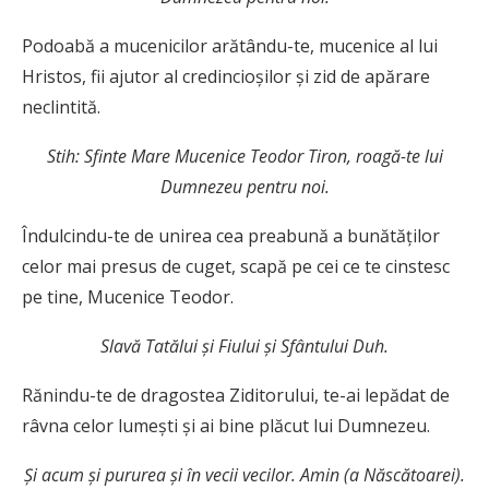
Podoabă a mucenicilor arătându-te, mucenice al lui
Hristos, fii ajutor al credincioşilor şi zid de apărare
neclintită.
Stih: Sfinte Mare Mucenice Teodor Tiron, roagă-te lui
Dumnezeu pentru noi.
Îndulcindu-te de unirea cea preabună a bunătăţilor
celor mai presus de cuget, scapă pe cei ce te cinstesc
pe tine, Mucenice Teodor.
Slavă Tatălui şi Fiului şi Sfântului Duh.
Rănindu-te de dragostea Ziditorului, te-ai lepădat de
râvna celor lumeşti şi ai bine plăcut lui Dumnezeu.
Şi acum şi pururea şi în vecii vecilor. Amin (a Născătoarei).