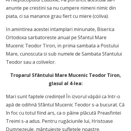
anunte pe crestini sa nu cumpere nimeni nimic din
piata, ci sa manance grau fiert cu miere (coliva).
In amintirea acestei intamplari minunate, Biserica
Ortodoxa sarbatoreste anual pe Sfantul Mare
Mucenic Teodor Tiron, in prima sambata a Postului
Mare, cunoscuta si sub numele de Sambata Sfantului
Teodor sau a colivelor.
Troparul Sfântului Mare Mucenic Teodor Tiron,
glasul al 4-lea:
Mari sunt faptele credinţei! În izvorul văpăii ca într-o
apă de odihnă Sfântul Mucenic Teodor s-a bucurat. Că
în foc cu totul fiind ars, ca o pâine plăcută Preasfintei
Treimi s-a adus. Pentru rugăciunile lui, Hristoase
Dumnezeule, mântuieşte sufletele noastre.