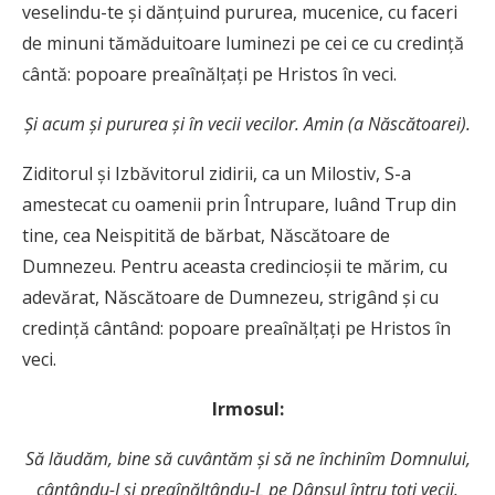
veselindu-te şi dănţuind pururea, mucenice, cu faceri
de minuni tămăduitoare luminezi pe cei ce cu credinţă
cântă: popoare preaînălţaţi pe Hristos în veci.
Şi acum şi pururea şi în vecii vecilor. Amin (a Născătoarei).
Ziditorul şi Izbăvitorul zidirii, ca un Milostiv, S-a
amestecat cu oamenii prin Întrupare, luând Trup din
tine, cea Neispitită de bărbat, Născătoare de
Dumnezeu. Pentru aceasta credincioşii te mărim, cu
adevărat, Născătoare de Dumnezeu, strigând şi cu
credinţă cântând: popoare preaînălţaţi pe Hristos în
veci.
Irmosul:
S
ă lăudăm, bine să cuvântăm şi să ne închinîm
Domnului,
cântându-I şi preaînălţându-L pe Dânsul întru
toţi vecii.