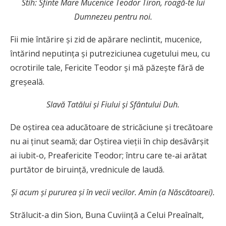
Stih: Sfinte Mare Mucenice Teodor Tiron, roagă-te lui
Dumnezeu pentru noi.
Fii mie întărire şi zid de apărare neclintit, mucenice,
întărind neputinţa şi putreziciunea cugetului meu, cu
ocrotirile tale, Fericite Teodor şi mă păzeşte fără de
greşeală.
Slavă Tatălui şi Fiului şi Sfântului Duh.
De oştirea cea aducătoare de stricăciune şi trecătoare
nu ai ţinut seamă; dar Oştirea vieţii în chip desăvârşit
ai iubit-o, Preafericite Teodor; întru care te-ai arătat
purtător de biruinţă, vrednicule de laudă.
Şi acum şi pururea şi în vecii vecilor. Amin (a Născătoarei).
Strălucit-a din Sion, Buna Cuviinţă a Celui Preaînalt,