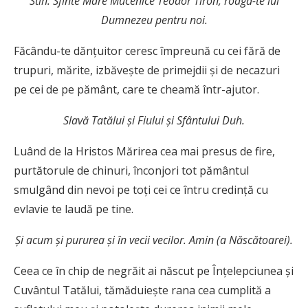
Stih: Sfinte Mare Mucenice Teodor Tiron, roagă-te lui
Dumnezeu pentru noi.
Făcându-te dănţuitor ceresc împreună cu cei fără de
trupuri, mărite, izbăveşte de primejdii şi de necazuri
pe cei de pe pământ, care te cheamă într-ajutor.
Slavă Tatălui şi Fiului şi Sfântului Duh.
Luând de la Hristos Mărirea cea mai presus de fire,
purtătorule de chinuri, înconjori tot pământul
smulgând din nevoi pe toţi cei ce întru credinţă cu
evlavie te laudă pe tine.
Şi acum şi pururea şi în vecii vecilor. Amin (a Născătoarei).
Ceea ce în chip de negrăit ai născut pe Înţelepciunea şi
Cuvântul Tatălui, tămăduieşte rana cea cumplită a