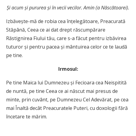
Şi acum şi pururea şi în vecii vecilor. Amin (a Născătoarei).
Izbăveşte-mă de robia cea înţelegătoare, Preacurată
Stăpână, Ceea ce ai dat drept răscumpărare
Răstignirea Fiului tău, care s-a făcut pentru izbăvirea
tuturor şi pentru pacea şi mântuirea celor ce te laudă
pe tine.
Irmosul:
Pe tine Maica lui Dumnezeu şi Fecioara cea Neispitită
de nuntă, pe tine Ceea ce ai născut mai presus de
minte, prin cuvânt, pe Dumnezeu Cel Adevărat, pe cea
mai Înaltă decât Preacuratele Puteri, cu doxologii fără
încetare te mărim.