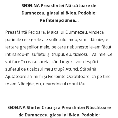
SEDELNA Preasfintei Născătoare de
Dumnezeu,
glasul al 8-lea. Podobie:
Pe
Înţelepciunea…
Preasfântă Fecioară, Maica lui Dumnezeu, vindecă
patimile cele grele ale sufletului meu; şi-mi dăruieşte
iertare greşelilor mele, pe care nebuneşte le-am făcut,
întinându-mi sufletul şi trupul, eu, ticălosul. Vai mie! Ce
voi face în ceasul acela, când îngerii vor despărţi
sufletul de ticălosul meu trup? Atunci, Stăpână,
Ajutătoare să-mi fii şi Fierbinte Ocrotitoare, că pe tine
te am Nădejde, eu, nevrednicul robul tău.
SEDELNA Sfintei Cruci şi a Preasfintei Născătoare
de Dumnezeu,
glasul al 8-lea. Podobie: