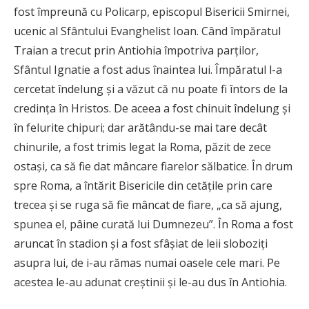
fost împreună cu Policarp, episcopul Bisericii Smirnei,
ucenic al Sfântului Evanghelist Ioan. Când împăratul
Traian a trecut prin Antiohia împotriva parţilor,
Sfântul Ignatie a fost adus înaintea lui. Împăratul l-a
cercetat îndelung şi a văzut că nu poate fi întors de la
credinţa în Hristos. De aceea a fost chinuit îndelung şi
în felurite chipuri; dar arătându-se mai tare decât
chinurile, a fost trimis legat la Roma, păzit de zece
ostaşi, ca să fie dat mâncare fiarelor sălbatice. În drum
spre Roma, a întărit Bisericile din cetăţile prin care
trecea şi se ruga să fie mâncat de fiare, „ca să ajung,
spunea el, pâine curată lui Dumnezeu”. În Roma a fost
aruncat în stadion şi a fost sfâşiat de leii sloboziţi
asupra lui, de i-au rămas numai oasele cele mari. Pe
acestea le-au adunat creştinii şi le-au dus în Antiohia.