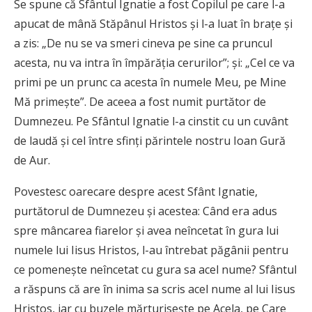
Se spune că Sfântul Ignatie a fost Copilul pe care l-a
apucat de mână Stăpânul Hristos şi l-a luat în braţe şi
a zis: „De nu se va smeri cineva pe sine ca pruncul
acesta, nu va intra în împărăţia cerurilor”; şi: „Cel ce va
primi pe un prunc ca acesta în numele Meu, pe Mine
Mă primeşte”. De aceea a fost numit purtător de
Dumnezeu. Pe Sfântul Ignatie l-a cinstit cu un cuvânt
de laudă şi cel între sfinţi părintele nostru Ioan Gură
de Aur.
Povestesc oarecare despre acest Sfânt Ignatie,
purtătorul de Dumnezeu şi acestea: Când era adus
spre mâncarea fiarelor şi avea neîncetat în gura lui
numele lui Iisus Hristos, l-au întrebat păgânii pentru
ce pomeneşte neîncetat cu gura sa acel nume? Sfântul
a răspuns că are în inima sa scris acel nume al lui Iisus
Hristos, iar cu buzele mărturiseşte pe Acela, pe Care