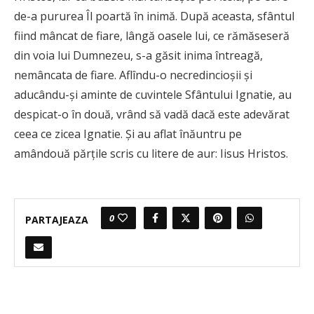
de-a pururea Îl poartă în inimă. După aceasta, sfântul
fiind mâncat de fiare, lângă oasele lui, ce rămăseseră
din voia lui Dumnezeu, s-a găsit inima întreagă,
nemâncata de fiare. Aflîndu-o necredincioşii şi
aducându-şi aminte de cuvintele Sfântului Ignatie, au
despicat-o în două, vrând să vadă dacă este adevărat
ceea ce zicea Ignatie. Şi au aflat înăuntru pe
amândouă părţile scris cu litere de aur: Iisus Hristos.
0
PARTAJEAZA