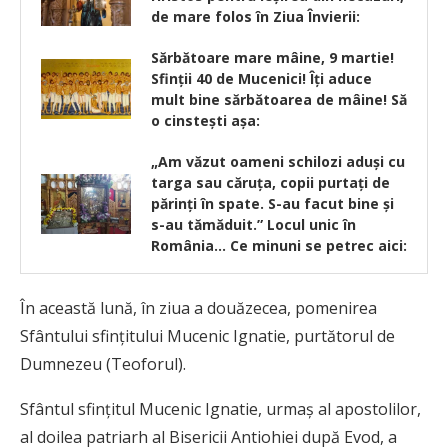
de mare folos în Ziua Învierii:
Sărbătoare mare mâine, 9 martie!
Sfinţii 40 de Mucenici! Îţi aduce
mult bine sărbătoarea de mâine! Să
o cinsteşti aşa:
„Am văzut oameni schilozi aduşi cu
targa sau căruţa, copii purtaţi de
părinţi în spate. S-au facut bine şi
s-au tămăduit.” Locul unic în
România… Ce minuni se petrec aici:
În această lună, în ziua a douăzecea, pomenirea
Sfântului sfinţitului Mucenic Ignatie, purtătorul de
Dumnezeu (Teoforul).
Sfântul sfinţitul Mucenic Ignatie, urmaş al apostolilor,
al doilea patriarh al Bisericii Antiohiei după Evod, a