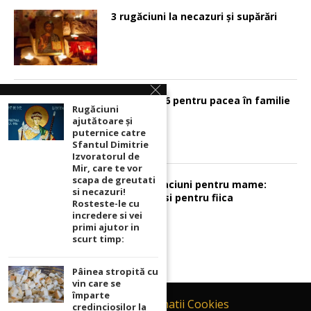
3 rugăciuni la necazuri și supărări
Psalmul 126 pentru pacea în familie
Rugăciuni
ajutătoare și
puternice catre
Sfantul Dimitrie
Izvoratorul de
Mir, care te vor
scapa de greutati
Sunt 2 rugaciuni pentru mame:
si necazuri!
pentru fiu si pentru fiica
Rosteste-le cu
incredere si vei
primi ajutor in
scurt timp:
Pâinea stropită cu
vin care se
împarte
Contact
Informatii Cookies
credincioșilor la