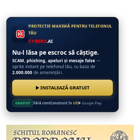
PROTECȚIE MAXIMĂ PENTRU TELEFONUL
TĂU
CYBER3
.AI
Nu-l lăsa pe escroc să câștige.
SCAM, phishing, apeluri și mesaje false
—
oprite instant pe telefonul tău, cu baza de
2.000.000
de amenințări.
INSTALEAZĂ GRATUIT
Fără cont
Construit în
UE
GRATUIT
Google Play