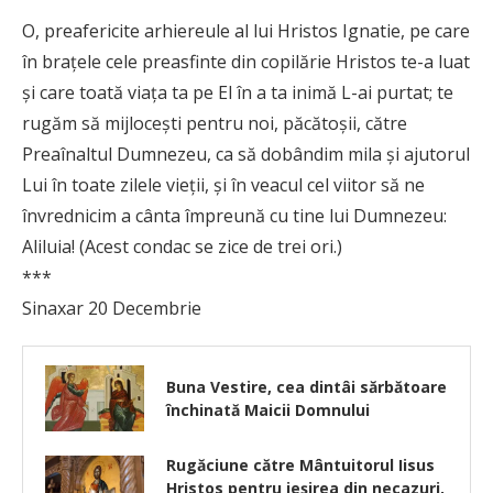
O, preafericite arhiereule al lui Hristos Ignatie, pe care
în braţele cele preasfinte din copilărie Hristos te-a luat
şi care toată viaţa ta pe El în a ta inimă L-ai purtat; te
rugăm să mijloceşti pentru noi, păcătoşii, către
Preaînaltul Dumnezeu, ca să dobândim mila şi ajutorul
Lui în toate zilele vieţii, şi în veacul cel viitor să ne
învrednicim a cânta împreună cu tine lui Dumnezeu:
Aliluia! (Acest condac se zice de trei ori.)
***
Sinaxar 20 Decembrie
Buna Vestire, cea dintâi sărbătoare
închinată Maicii Domnului
Rugăciune către Mântuitorul Iisus
Hristos pentru ieşirea din necazuri,