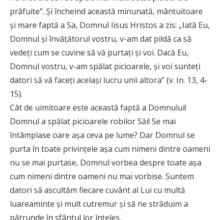
prăfuite”. Şi încheind această minunată, mântuitoare
şi mare faptă a Sa, Domnul Iisus Hristos a zis: „Iată Eu,
Domnul şi învăţătorul vostru, v-am dat pildă ca să
vedeţi cum se cuvine să vă purtaţi şi voi. Dacă Eu,
Domnul vostru, v-am spălat picioarele, şi voi sunteţi
datori să vă faceţi acelaşi lucru unii altora” (v. In. 13, 4-
15).
Cât de uimitoare este această faptă a Domnului!
Domnul a spălat picioarele robilor Săi! Se mai
întâmplase oare aşa ceva pe lume? Dar Domnul se
purta în toate privinţele aşa cum nimeni dintre oameni
nu se mai purtase, Domnul vorbea despre toate aşa
cum nimeni dintre oameni nu mai vorbise. Suntem
datori să ascultăm fiecare cuvânt al Lui cu multă
luareaminte şi mult cutremur şi să ne străduim a
pătrunde în sfântul lor înţeles.