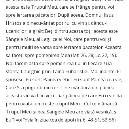
acesta este Trupul Meu, care se frânge pentru voi
spre iertarea păcatelor. După aceea, Domnul Iisus
Hristos a binecuvântat potirul cu vin şi, dându-l
ucenicilor, a grăit: Beţi dintru acesta toţi: acesta este
Sângele Meu, al Legii celei Noi, care pentru voi şi
pentru mulţi se varsă spre iertarea păcatelor. Aceasta
să faceţi spre pomenirea Mea (Mt. 26, 28; Lc. 22, 19).
Noi facem asta spre pomenirea Lui în fiecare zi la
sfânta Liturghie prin Taina Euharistiei. Mai înainte, El
spusese: Eu sunt Pâinea vieţii… Eu sunt Pâinea cea vie,
Care S-a pogorât din cer. Cine mănâncă din pâinea
aceasta viu va fi în veci – iar pâinea pe care Eu o voi da
pentru viaţa lumii este trupul Meu… Cel ce mănâncă
Trupul Meu şi bea Sângele Meu are viaţă veşnică, şi
Eu îl voi învia în ziua cea de apoi (In. 6, 48-51, 53-56).