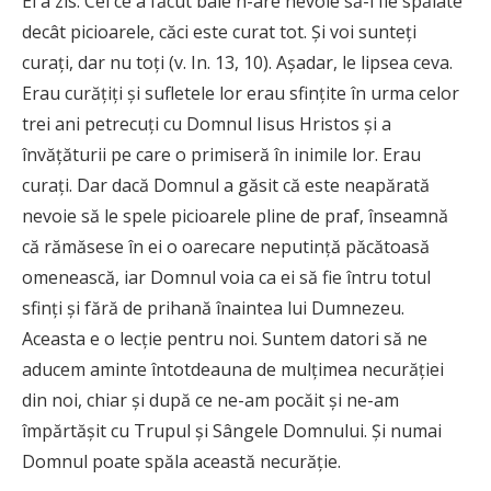
El a zis: Cel ce a făcut baie n-are nevoie să-i fie spălate
decât picioarele, căci este curat tot. Şi voi sunteţi
curaţi, dar nu toţi (v. In. 13, 10). Aşadar, le lipsea ceva.
Erau curăţiţi şi sufletele lor erau sfinţite în urma celor
trei ani petrecuţi cu Domnul Iisus Hristos şi a
învăţăturii pe care o primiseră în inimile lor. Erau
curaţi. Dar dacă Domnul a găsit că este neapărată
nevoie să le spele picioarele pline de praf, înseamnă
că rămăsese în ei o oarecare neputinţă păcătoasă
omenească, iar Domnul voia ca ei să fie întru totul
sfinţi şi fără de prihană înaintea lui Dumnezeu.
Aceasta e o lecţie pentru noi. Suntem datori să ne
aducem aminte întotdeauna de mulţimea necurăţiei
din noi, chiar şi după ce ne-am pocăit şi ne-am
împărtăşit cu Trupul şi Sângele Domnului. Şi numai
Domnul poate spăla această necurăţie.