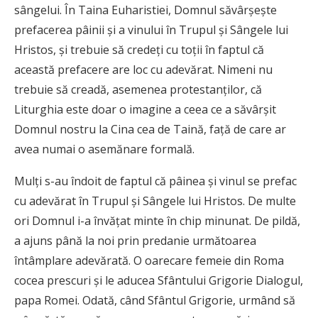
sângelui. În Taina Euharistiei, Domnul săvârşeşte
prefacerea pâinii şi a vinului în Trupul şi Sângele lui
Hristos, şi trebuie să credeţi cu toţii în faptul că
această prefacere are loc cu adevărat. Nimeni nu
trebuie să creadă, asemenea protestanţilor, că
Liturghia este doar o imagine a ceea ce a săvârşit
Domnul nostru la Cina cea de Taină, faţă de care ar
avea numai o asemănare formală.
Mulţi s-au îndoit de faptul că pâinea şi vinul se prefac
cu adevărat în Trupul şi Sângele lui Hristos. De multe
ori Domnul i-a învăţat minte în chip minunat. De pildă,
a ajuns până la noi prin predanie următoarea
întâmplare adevărată. O oarecare femeie din Roma
cocea prescuri şi le aducea Sfântului Grigorie Dialogul,
papa Romei. Odată, când Sfântul Grigorie, urmând să