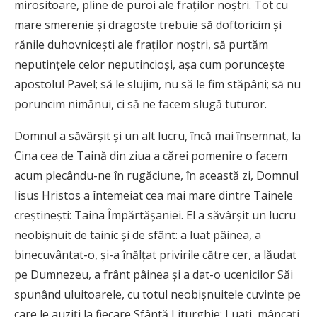
mirositoare, pline de puroi ale fraţilor noştri. Tot cu
mare smerenie şi dragoste trebuie să doftoricim şi
rănile duhovniceşti ale fraţilor noştri, să purtăm
neputinţele celor neputincioşi, aşa cum porunceşte
apostolul Pavel; să le slujim, nu să le fim stăpâni; să nu
poruncim nimănui, ci să ne facem slugă tuturor.
Domnul a săvârşit şi un alt lucru, încă mai însemnat, la
Cina cea de Taină din ziua a cărei pomenire o facem
acum plecându-ne în rugăciune, în această zi, Domnul
Iisus Hristos a întemeiat cea mai mare dintre Tainele
creştineşti: Taina Împărtăşaniei. El a săvârşit un lucru
neobişnuit de tainic şi de sfânt: a luat pâinea, a
binecuvântat-o, şi-a înălţat privirile către cer, a lăudat
pe Dumnezeu, a frânt pâinea şi a dat-o ucenicilor Săi
spunând uluitoarele, cu totul neobişnuitele cuvinte pe
care le auziţi la fiecare Sfântă Liturghie: Luaţi, mâncaţi,