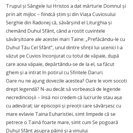
Trupul şi Sângele lui Hristos a dat mărturie Domnul şi
prin alt mijloc – fiindcă ştim şi din Viaţa Cuviosului
Serghie din Radonej că, săvârşind el Liturghia şi
chemând Duhul Sfânt, când a rostit cuvintele
săvârşitoare ale acestei mari Taine: „Prefăcându-le cu
Duhul Tău Cel Sfânt”, unul dintre sfinţii lui ucenici l-a
văzut pe Cuvios înconjurat cu totul de văpaie, după
care acea văpaie, depărtându-se de la el, sa făcut
ghem şi a intrat în potirul cu Sfintele Daruri.
Oare nu ne ajung dovezile acestea? Oare le vom socoti
drept legendă? N-au decât să vorbească de legende
necredincioşii – însă noi credem că lucrurile stau aşa
cu adevărat; iar episcopii şi preoţii care săvârşesc cu
mare evlavie Taina Euharistiei, simt limpede că se
petrece o Taină foarte mare, simt cum Se pogoară
Duhul Sfânt asupra pâinii şi a vinului.