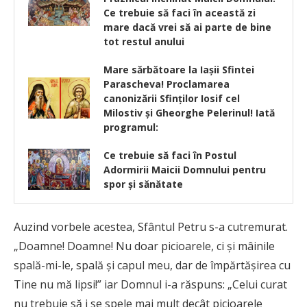
Ce trebuie să faci în această zi
mare dacă vrei să ai parte de bine
tot restul anului
Mare sărbătoare la Iașii Sfintei
Parascheva! Proclamarea
canonizării Sfinților Iosif cel
Milostiv și Gheorghe Pelerinul! Iată
programul:
Ce trebuie să faci în Postul
Adormirii Maicii Domnului pentru
spor şi sănătate
Auzind vorbele acestea, Sfântul Petru s-a cutremurat.
„Doamne! Doamne! Nu doar picioarele, ci şi mâinile
spală-mi-le, spală şi capul meu, dar de împărtăşirea cu
Tine nu mă lipsi!” iar Domnul i-a răspuns: „Celui curat
nu trebuie să i se spele mai mult decât picioarele