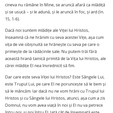
cineva nu rămâne în Mine, se aruncă afară ca mlădiţă
şi se usucă – şi le adună, şi le aruncă în foc, şi ard (In.
15, 1-6).
Dacă noi suntem mlădiţe ale Viţei lui Hristos,
înseamnă că ne hrănim cu seva acestei Viţe, aşa cum
viţa de vie obişnuită se hrăneşte cu seva pe care o
primeşte de la rădăcinile sale. Nu putem trăi fără
această hrană tainică primită de la Viţa lui Hristos, ale
cărei mlădiţe El nea învrednicit să fim.
Dar care este seva Viţei lui Hristos? Este Sângele Lui,
este Trupul Lui, pe care El ne porunceşte să le bem şi
să le mâncăm. Iar dacă nu ne vom hrăni cu Trupul lui
Hristos şi cu Sângele lui Hristos, atunci, aşa cum a zis
Domnul, nu vom avea viaţă în noi şi El nu va petrece
întru noi, şi noi întru El. Iată cât de însemnată este