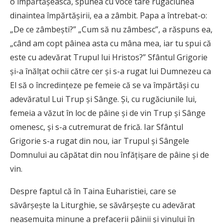
o împărtăşească, spunea cu voce tare rugăciunea
dinaintea împărtăşirii, ea a zâmbit. Papa a întrebat-o:
„De ce zâmbeşti?” „Cum să nu zâmbesc”, a răspuns ea,
„când am copt pâinea asta cu mâna mea, iar tu spui că
este cu adevărat Trupul lui Hristos?” Sfântul Grigorie
şi-a înălţat ochii către cer şi s-a rugat lui Dumnezeu ca
El să o încredinţeze pe femeie că se va împărtăşi cu
adevăratul Lui Trup şi Sânge. Şi, cu rugăciunile lui,
femeia a văzut în loc de pâine şi de vin Trup şi Sânge
omenesc, şi s-a cutremurat de frică. Iar Sfântul
Grigorie s-a rugat din nou, iar Trupul şi Sângele
Domnului au căpătat din nou înfăţişare de pâine şi de
vin.
Despre faptul că în Taina Euharistiei, care se
săvârşeşte la Liturghie, se săvârşeşte cu adevărat
neasemuita minune a prefacerii pâinii şi vinului în