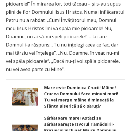
picioarele!” În mirarea lor, toţi tăceau – şi s-au supus
plini de fior Domnului Iisus Hristos. Numai înflăcaratul
Petru nu a răbdat: „Cum! Învăţătorul meu, Domnul
meu Iisus Hristos îmi va spăla mie picioarele! Nu,
Doamne, nu ai să-mi speli picioarele!” – la care
Domnul i-a răspuns: „Tu nu înţelegi ceea ce fac, dar
mai târziu vei înţelege”. „Nu, Doamne, în veac nu-mi
vei spăla picioarele”. „Dacă nu-ţi voi spăla picioarele,
nu vei avea parte cu Mine”.
Mare este Duminica Crucii! Mâine!
Crucea Domnului face minuni mari!
Tu vei merge mâine dimineață la
Sfânta Biserică să o săruți?
Sărbătoare mare! Astăzi se
sărbătoarește Izvorul Tămăduirii-
Praznicul închinat Maicii Domnului.