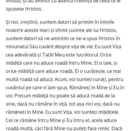
vinului, şi-au amintit cu adâncă credinţă de ceea ce le
spusese Hristos.
Şi noi, creştinii, suntem datori să primim în inimile
noastre aceste mari şi sfinte cuvinte ale lui Hristos,
suntem datori să ne amintim ce ne-a spus Hristos în
minunatul Său cuvânt despre viţa de vie: Eu sunt Viţa
cea adevărată şi Tatăl Meu este lucrătorul. Orice
mlădiţă care nu aduce roadă întru Mine, El o taie, şi
orice mlădiţă care aduce roadă, El o curăţeşte, ca mai
multă roadă să aducă. Acum, voi sunteţi curaţi, pentru
cuvântul pe care vi lam spus. Rămâneţi în Mine şi Eu în
voi. Precum mlădiţă nu poate să aducă roadă de la
sine, dacă nu rămâne în viţă, tot aşa nici voi, dacă nu
rămâneţi în Mine. Eu sunt Viţa, voi sunteţi mlădiţele.
Cel ce rămâne întru Mine şi Eu întru el, acela aduce
roadă multă, căci fără Mine nu puteţi face nimic. Dacă