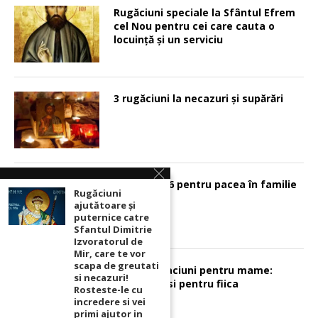
Rugăciuni speciale la Sfântul Efrem
cel Nou pentru cei care cauta o
locuinţă şi un serviciu
3 rugăciuni la necazuri și supărări
Psalmul 126 pentru pacea în familie
Rugăciuni
ajutătoare și
puternice catre
Sfantul Dimitrie
Izvoratorul de
Mir, care te vor
scapa de greutati
Sunt 2 rugaciuni pentru mame:
si necazuri!
pentru fiu si pentru fiica
Rosteste-le cu
incredere si vei
primi ajutor in