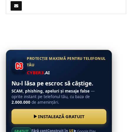
PROTECȚIE MAXIMĂ PENTRU TELEFONUL
TĂU
CYBER3
.AI
Nu-l lăsa pe escroc să câștige.
SCAM, phishing, apeluri și mesaje false
—
oprite instant pe telefonul tău, cu baza de
2.000.000
de amenințări.
INSTALEAZĂ GRATUIT
Fără cont
Construit în
UE
GRATUIT
Google Play