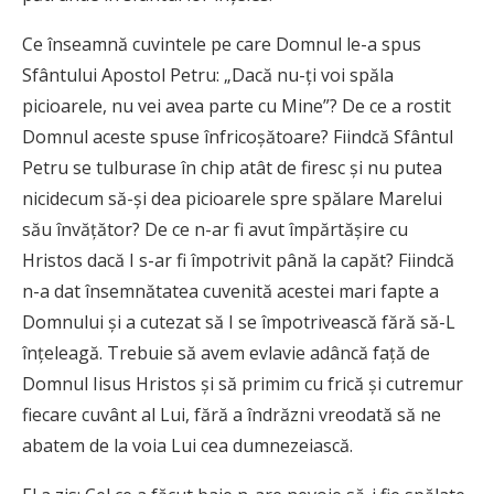
Ce înseamnă cuvintele pe care Domnul le-a spus
Sfântului Apostol Petru: „Dacă nu-ţi voi spăla
picioarele, nu vei avea parte cu Mine”? De ce a rostit
Domnul aceste spuse înfricoşătoare? Fiindcă Sfântul
Petru se tulburase în chip atât de firesc şi nu putea
nicidecum să-şi dea picioarele spre spălare Marelui
său învăţător? De ce n-ar fi avut împărtăşire cu
Hristos dacă I s-ar fi împotrivit până la capăt? Fiindcă
n-a dat însemnătatea cuvenită acestei mari fapte a
Domnului şi a cutezat să I se împotrivească fără să-L
înţeleagă. Trebuie să avem evlavie adâncă faţă de
Domnul Iisus Hristos şi să primim cu frică şi cutremur
fiecare cuvânt al Lui, fără a îndrăzni vreodată să ne
abatem de la voia Lui cea dumnezeiască.