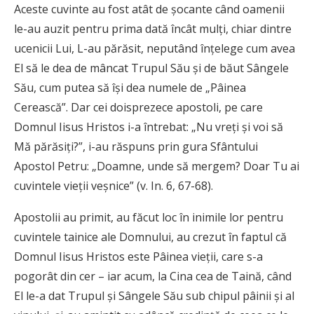
Aceste cuvinte au fost atât de şocante când oamenii
le-au auzit pentru prima dată încât mulţi, chiar dintre
ucenicii Lui, L-au părăsit, neputând înţelege cum avea
El să le dea de mâncat Trupul Său şi de băut Sângele
Său, cum putea să îşi dea numele de „Pâinea
Cerească”. Dar cei doisprezece apostoli, pe care
Domnul Iisus Hristos i-a întrebat: „Nu vreţi şi voi să
Mă părăsiţi?”, i-au răspuns prin gura Sfântului
Apostol Petru: „Doamne, unde să mergem? Doar Tu ai
cuvintele vieţii veşnice” (v. In. 6, 67-68).
Apostolii au primit, au făcut loc în inimile lor pentru
cuvintele tainice ale Domnului, au crezut în faptul că
Domnul Iisus Hristos este Pâinea vieţii, care s-a
pogorât din cer – iar acum, la Cina cea de Taină, când
El le-a dat Trupul şi Sângele Său sub chipul pâinii şi al