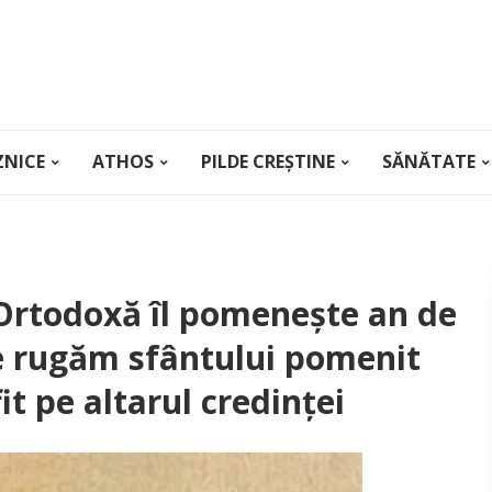
ZNICE
ATHOS
PILDE CREȘTINE
SĂNĂTATE
 Ortodoxă îl pomenește an de
ne rugăm sfântului pomenit
fit pe altarul credinței