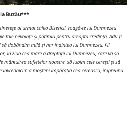
 la Buzău***
n tinerețe ai urmat calea Bisericii, roagă-te lui Dumnezeu
le tale nevoințe și pătimiri pentru dreapta credință. Adu-ți
noi să dobândim milă și har înaintea lui Dumnezeu. Fii
tor, în ziua cea mare a dreptății lui Dumnezeu, care va să
de mântuirea sufletelor noastre, să iubim cele cerești și să
 ne învrednicim a moșteni împărăția cea cerească, împreună