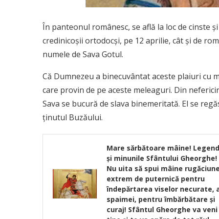
În panteonul românesc, se află la loc de cinste și
credinicoșii ortodocși, pe 12 aprilie, cât și de ro
numele de Sava Gotul.
Că Dumnezeu a binecuvântat aceste plaiuri cu m
care provin de pe aceste meleaguri. Din neferici
Sava se bucură de slava binemeritată. El se regăs
ținutul Buzăului.
Mare sărbătoare mâine! Legen
și minunile Sfântului Gheorghe!
Nu uita să spui mâine rugăciun
extrem de puternică pentru
îndepărtarea viselor necurate, 
spaimei, pentru îmbărbătare și
curaj! Sfântul Gheorghe va veni 