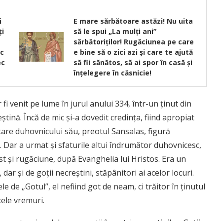
i
E mare sărbătoare astăzi! Nu uita
ţi
să le spui „La mulți ani”
sărbătoriților! Rugăciunea pe care
ic
e bine să o zici azi și care te ajută
ec
să fii sănătos, să ai spor în casă și
înțelegere în căsnicie!
fi venit pe lume în jurul anului 334, într-un ținut din
ștină. Încă de mic și-a dovedit credința, fiind apropiat
ultare duhovnicului său, preotul Sansalas, figură
. Dar a urmat și sfaturile altui îndrumător duhovnicesc,
st și rugăciune, după Evanghelia lui Hristos. Era un
dar și de goții necreștini, stăpânitori ai acelor locuri.
e de „Gotul”, el nefiind got de neam, ci trăitor în ținutul
cele vremuri.