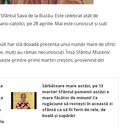
 Sfântul Sava de la Buzău. Este celebrat atât de
mano-catolici, pe 28 aprilie. Mai este cunoscut și sub
ult har stă dovadă prezența unui număr mare de sfinți
re, mulți au rămas necunoscuți. Însă Sfântul Mucenic
ește printre primii martiri creștini, provenind din
da
Sărbătoare mare astăzi, pe 13
martie! Sfântul pomenit astăzi e
ea
mare făcător de minuni! Ce
rugăciune să rosteşti în această zi
a
sfântă ca să fii ferit de rele, de
boală și supărări
la