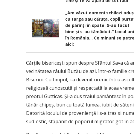
tine și te va apăra de tot răul
„Am văzut oameni schilozi aduş
cu targa sau căruţa, copii purta
de părinţi în spate. S-au facut
bine şi s-au tămăduit.” Locul un
în România… Ce minuni se petr
aici:
Cărțile bisericești spun despre Sfântul Sava că ar 
vecinătatea râului Buzău de azi, într-o familie cre
Bisericii. Cu timpul, i-a devenit ucenic întru asc
religiosaă cunoscută și respectată la acea vreme
preotul Gutticas. Și-a dus traiul pământesc în po
tânăr chipeș, bun cu toată lumea, iubit de săteni, 
Datorită locului de proveniență i s-a tras și numel
sud-estic, stăpânit de poporul migrator got în a