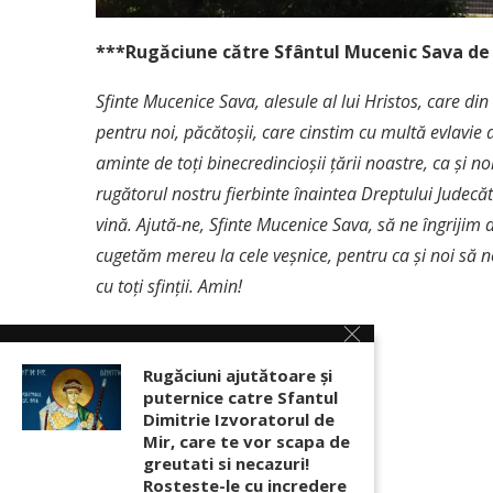
***Rugăciune către Sfântul Mucenic Sava de
Sfinte Mucenice Sava, alesule al lui Hristos, care di
pentru noi, păcătoșii, care cinstim cu multă evlavie a
aminte de toți binecredincioșii țării noastre, ca și 
rugătorul nostru fierbinte înaintea Dreptului Judecă
vină. Ajută-ne, Sfinte Mucenice Sava, să ne îngrijim 
cugetăm mereu la cele veșnice, pentru ca și noi să
cu toți sfinții. Amin!
Rugăciuni ajutătoare și
Sursa: doxologia.ro
puternice catre Sfantul
Dimitrie Izvoratorul de
Foto: crestinortodox.ro, buzau.net
Mir, care te vor scapa de
greutati si necazuri!
Rosteste-le cu incredere