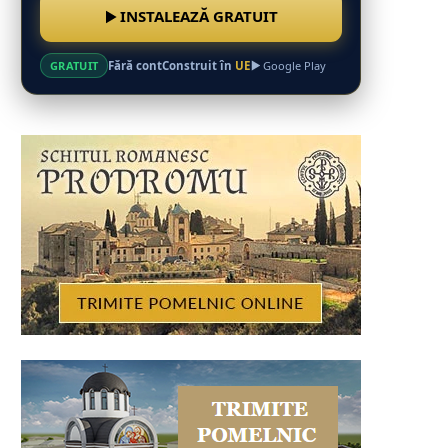
INSTALEAZĂ GRATUIT
Fără cont
Construit în
UE
GRATUIT
Google Play