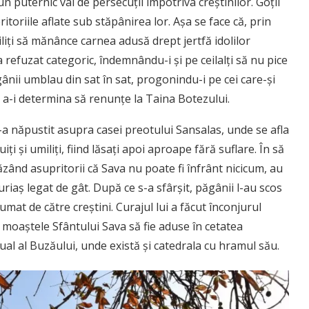
 puternic val de persecuții împotriva creștinilor. Goții
itoriile aflate sub stăpânirea lor. Așa se face că, prin
siliți să mănânce carnea adusă drept jertfă idolilor
 refuzat categoric, îndemnându-i și pe ceilalți să nu pice
gânii umblau din sat în sat, progonindu-i pe cei care-și
e a-i determina să renunțe la Taina Botezului.
a năpustit asupra casei preotului Sansalas, unde se afla
ți și umiliți, fiind lăsați apoi aproape fără suflare. În să
Văzând asupritorii că Sava nu poate fi înfrânt nicicum, au
uriaș legat de gât. După ce s-a sfârșit, păgânii l-au scos
humat de către creștini. Curajul lui a făcut înconjurul
a moaștele Sfântului Sava să fie aduse în cetatea
tual al Buzăului, unde există și catedrala cu hramul său.