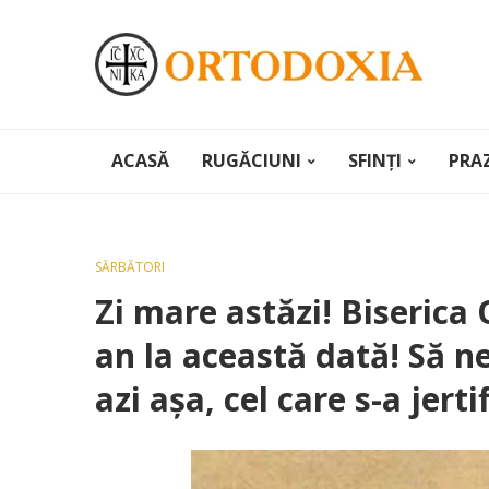
ACASĂ
RUGĂCIUNI
SFINȚI
PRA
SĂRBĂTORI
Zi mare astăzi! Biserica
an la această dată! Să 
azi așa, cel care s-a jerti