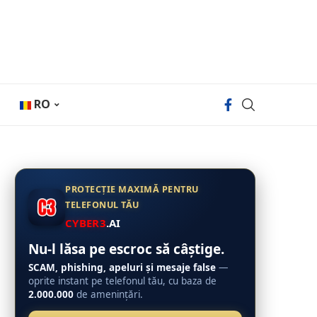
RO
PROTECȚIE MAXIMĂ PENTRU
TELEFONUL TĂU
CYBER3
.AI
Nu-l lăsa pe escroc să câștige.
SCAM, phishing, apeluri și mesaje false
—
oprite instant pe telefonul tău, cu baza de
2.000.000
de amenințări.