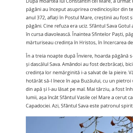
După moartea lui Constantin cel Mare, a urmat un
păgâni au început asuprirea credincioșilor din ter
anul 372, aflați în Postul Mare, creștinii au fost 
păgâni. Cine refuza era uciz. Sfântul Sava Gotul a
în cursa diavolească. Înaintea Sfintelor Paști, pă
mărturiseau credința în Hristos, în încercarea d
În a treia noapte după Înviere, hoarda păgână s-
și dascălul Sava. Amândoi au fost dezbrăcați, biciui
credința lor nemărginită i-a salvat de la pieire. 
hotărât să-l înece în apa Buzăului, cu un pietroi 
din apă și l-au lăsat pe mal. Mai târziu, a fost în
lumii, așa încât Sfântul Vasile cel Mare a cerut c
Capadociei. Azi, Sfântul Sava este patronul spiri