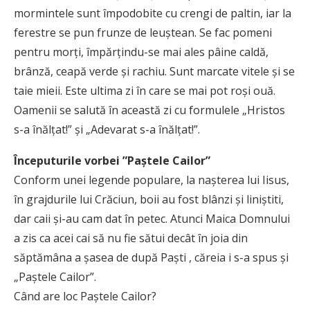
mormintele sunt împodobite cu crengi de paltin, iar la
ferestre se pun frunze de leuştean. Se fac pomeni
pentru morţi, împărţindu-se mai ales pâine caldă,
brânză, ceapă verde şi rachiu. Sunt marcate vitele şi se
taie mieii. Este ultima zi în care se mai pot roşi ouă.
Oamenii se salută în această zi cu formulele „Hristos
s-a înălţat!” şi „Adevarat s-a înălţat!”.
Începuturile vorbei ”Paștele Cailor”
Conform unei legende populare, la naşterea lui Iisus,
în grajdurile lui Crăciun, boii au fost blânzi şi liniştiti,
dar caii şi-au cam dat în petec. Atunci Maica Domnului
a zis ca acei cai să nu fie sătui decât în joia din
săptămâna a şasea de după Paşti , căreia i s-a spus şi
„Paştele Cailor”.
Când are loc Paștele Cailor?