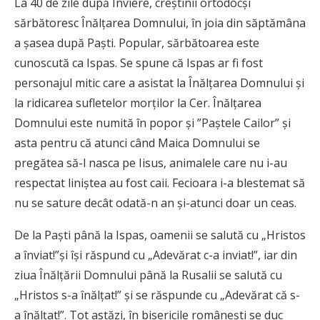
La 40 de zile după Înviere, creştinii ortodocşi
sărbătoresc Înălţarea Domnului, în joia din săptămâna
a şasea după Paşti. Popular, sărbătoarea este
cunoscută ca Ispas. Se spune că Ispas ar fi fost
personajul mitic care a asistat la Înălțarea Domnului și
la ridicarea sufletelor morților la Cer. Înălțarea
Domnului este numită în popor și ”Paștele Cailor” și
asta pentru că atunci când Maica Domnului se
pregătea să-l nasca pe Iisus, animalele care nu i-au
respectat liniștea au fost caii. Fecioara i-a blestemat să
nu se sature decât odată-n an și-atunci doar un ceas.
De la Paști până la Ispas, oamenii se salută cu „Hristos
a înviat!”și își răspund cu „Adevărat c-a inviat!”, iar din
ziua Înălțării Domnului până la Rusalii se salută cu
„Hristos s-a înălțat!” și se răspunde cu „Adevărat că s-
a înălțat!”. Tot astăzi, în bisericile românești se duc