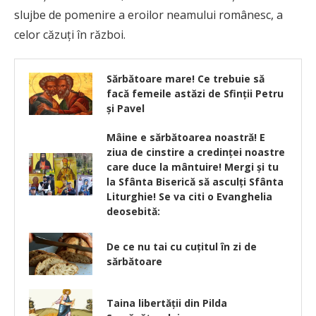
slujbe de pomenire a eroilor neamului românesc, a
celor căzuți în război.
Sărbătoare mare! Ce trebuie să
facă femeile astăzi de Sfinții Petru
și Pavel
Mâine e sărbătoarea noastră! E
ziua de cinstire a credinței noastre
care duce la mântuire! Mergi și tu
la Sfânta Biserică să asculți Sfânta
Liturghie! Se va citi o Evanghelia
deosebită:
De ce nu tai cu cuţitul în zi de
sărbătoare
Taina libertăţii din Pilda