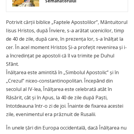
Semănătorului
Potrivit cărţii biblice „Faptele Apostolilor”, Mântuitorul
Iisus Hristos, după Înviere, s-a arătat ucenicilor, timp
de 40 de zile, după care, în prezenţa lor, s-a înălţat la
cer. În acel moment Hristos Și-a profeţit revenirea şi i-
a încredinţat pe apostoli că îl va trimite pe Duhul
Sfânt.
Înălţarea este amintită în „Simbolul Apostolic” şi în
„Crezul” niceo-constantinopolitan. Începând din
secolul al IV-lea, Înălţarea este celebrată atât în
Răsărit, cât şi în Apus, la 40 de zile după Paşti,
întotdeauna într-o zi de joi. Înainte de fixarea acestei
zile, evenimentul era prăznuit de Rusalii.
În unele ţări din Europa occidentală, dacă Înălţarea nu