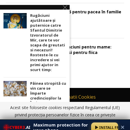
Psalmul 126 pentru pacea în familie
Rugăciuni
ajutătoare și
puternice catre
Sfantul Dimitrie
Izvoratorul de
Mir, care te vor
scapa de greutati
Sunt 2 rugaciuni pentru mame:
si necazuri!
pentru fiu si pentru fiica
Rosteste-le cu
incredere si vei
primi ajutor in
scurt timp:
Pâinea stropită cu
vin care se
împarte
Contact
Informatii Cookies
credincioșilor la
Înviere! Ce sunt
Politică de Confidențialitate
Acest site foloseste
cookies
respectand Regulamentul (UE)
Paștile și cum se
TERMENI SI CONDITII DE UTILIZARE
consumă! Mare
privind protecția persoanelor fizice în ceea ce privește
atenție! Câte zile
prelucrarea datelor cu caracter personal și privind libera
© 2017 - 2026 Ortodoxia |
Termeni și condiții de utilizare
|
Informatii
se ia! Ai grijă să nu
Maximum protection for
✕
Cookies
|
Politică de Confidențialitate
CYBER3
.AI
INSTALL FREE
ți se strice:
circulație a acestor date.
Am înțeles
Detalii aici