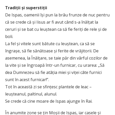
Tradiții și superstiții
De Ispas, oamenii îşi pun la brâu frunze de nuc pentru
că se crede că şi Iisus ar fi avut când s-a înălţat la
ceruri şi se bat cu leuştean ca să fie feriţi de rele şi de
boli.
La fel şi vitele sunt bătute cu leuştean, ca să se
îngraşe, să fie sănătoase şi ferite de vrăjitorii. De
asemenea, la Înălţare, se taie păr din vârful cozilor de
la vite şi se îngroapă într-un furnicar, cu urarea: „Să
dea Dumnezeu să fie atâţia miei şi viţei câte furnici
sunt în acest furnicar!”.
Tot în această zi se sfinţesc plantele de leac –
leuşteanul, paltinul, alunul.
Se crede că cine moare de Ispas ajunge în Rai.
În anumite zone se ţin Moşii de Ispas, iar casele şi