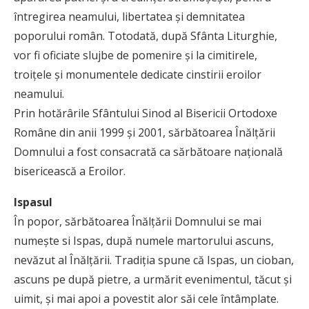
întregirea neamului, libertatea şi demnitatea
poporului român. Totodată, după Sfânta Liturghie,
vor fi oficiate slujbe de pomenire şi la cimitirele,
troiţele şi monumentele dedicate cinstirii eroilor
neamului.
Prin hotărârile Sfântului Sinod al Bisericii Ortodoxe
Române din anii 1999 şi 2001, sărbătoarea Înălţării
Domnului a fost consacrată ca sărbătoare naţională
bisericească a Eroilor.
Ispasul
În popor, sărbătoarea Înălţării Domnului se mai
numeşte si Ispas, după numele martorului ascuns,
nevăzut al Înălţării. Tradiţia spune că Ispas, un cioban,
ascuns pe după pietre, a urmărit evenimentul, tăcut şi
uimit, şi mai apoi a povestit alor săi cele întâmplate.