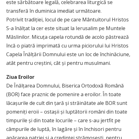
este sărbătoare legală, celebrarea liturgică se
transferă în duminica imediat următoare.
Potrivit tradiţiei, locul de pe care Mântuitorul Hristos
S-a înălţat la cer este situat la Ierusalim pe Muntele
Măslinilor. Micuţa capela rotundă de acolo păstrează
încă o piatră imprimată cu urma piciorului lui Hristos
Capela Înălţării Domnului este un loc de închinăciune,
atât pentru creştini, cât şi pentru musulmani.
Ziua Eroilor
De Înălţarea Domnului, Biserica Ortodoxă Română
(BOR) face praznic de pomenire a eroilor. În toate
lăcaşurile de cult din ţară şi străinătate ale BOR sunt
pomeniţi eroii – ostaşii şi luptătorii români din toate
timpurile şi din toate locurile – care s-au jertfit pe
câmpurile de luptă, în lagăre şi în închisori pentru
apărarea patriei şi a credinţei strămoşeşti, pentru