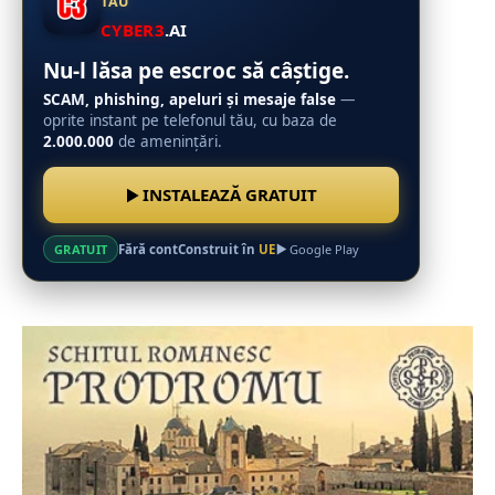
TĂU
CYBER3
.AI
Nu-l lăsa pe escroc să câștige.
SCAM, phishing, apeluri și mesaje false
—
oprite instant pe telefonul tău, cu baza de
2.000.000
de amenințări.
INSTALEAZĂ GRATUIT
Fără cont
Construit în
UE
GRATUIT
Google Play