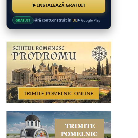
INSTALEAZĂ GRATUIT
Fără cont
Construit în
UE
GRATUIT
Google Play