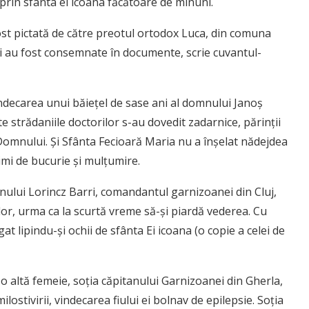
prin sfânta ei icoana făcătoare de minuni.
ost pictată de către preotul ortodox Luca, din comuna
uni au fost consemnate în documente, scrie cuvantul-
indecarea unui băieţel de sase ani al domnului Janoş
e strădaniile doctorilor s-au dovedit zadarnice, părinţii
Domnului. Şi Sfânta Fecioară Maria nu a înşelat nădejdea
rimi de bucurie şi mulţumire.
anului Lorincz Barri, comandantul garnizoanei din Cluj,
or, urma ca la scurtă vreme să-şi piardă vederea. Cu
t lipindu-şi ochii de sfânta Ei icoana (o copie a celei de
 o altă femeie, soţia căpitanului Garnizoanei din Gherla,
lostivirii, vindecarea fiului ei bolnav de epilepsie. Soţia