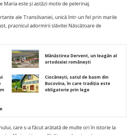
e Maria este şi astăzi motiv de pelerinaj.
ante ale Transilvaniei, unică într-un fel prin marile
ust, praznicul adormirii slăvitei Născătoare de
Mănăstirea Dervent, un leagăn al
ortodoxiei românești
ui
Ciocănești, satul de basm din
e
Bucovina, în care tradiția este
um
obligatorie prin lege
le
lui, care s-a făcut arătată de multe ori în istorie la