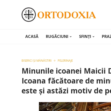
ACASĂ
RUGĂCIUNI
SFINȚI
PRA
BISERICI ȘI MÂNĂSTIRI
PELERINAJE
Minunile icoanei Maicii 
Icoana făcătoare de minu
este şi astăzi motiv de p