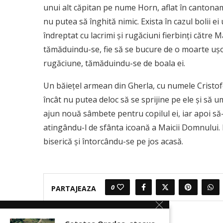
unui alt căpitan pe nume Horn, aflat în cantonam
nu putea să înghită nimic. Exista în cazul bolii e
îndreptat cu lacrimi şi rugăciuni fierbinţi către
tămăduindu-se, fie să se bucure de o moarte uşoar
rugăciune, tămăduindu-se de boala ei.
Un băieţel armean din Gherla, cu numele Cristofor
încât nu putea deloc să se sprijine pe ele şi să u
ajun nouă sâmbete pentru copilul ei, iar apoi să-
atingându-l de sfânta icoană a Maicii Domnului. Bă
biserică şi întorcându-se pe jos acasă.
0
PARTAJEAZA