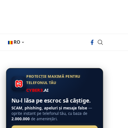
RO
PROTECȚIE MAXIMĂ PENTRU
TELEFONUL TĂU
CYBER3
.AI
Nu-l lăsa pe escroc să câștige.
SCAM, phishing, apeluri și mesaje false
—
oprite instant pe telefonul tău, cu baza de
2.000.000
de amenințări.