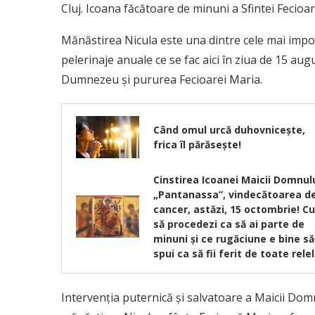
Cluj. Icoana făcătoare de minuni a Sfintei Fecioar
Mănăstirea Nicula este una dintre cele mai import
pelerinaje anuale ce se fac aici în ziua de 15 aug
Dumnezeu şi pururea Fecioarei Maria.
Când omul urcă duhovniceşte,
frica îl părăseşte!
Cinstirea Icoanei Maicii Domnul
„Pantanassa”, vindecătoarea d
cancer, astăzi, 15 octombrie! C
să procedezi ca să ai parte de
minuni și ce rugăciune e bine să
spui ca să fii ferit de toate rele
Intervenţia puternică şi salvatoare a Maicii Domnu