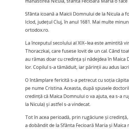
mănăstirea Nicula, sfânta Fecioară Maria o face 
Sfânta icoană a Maicii Domnului de la Nicula a f
Iclod, judeţul Cluj, în anul 1681. Mai multe min
ortodox.ro.
La începutul secolului al XIX–lea este amintită v
Thoraczkai, care fusese lovit de un cal. Când toat
au rămas doar cu credinţa şi nădejdea în Maica 
lor. Copilul s-a tămăduit, iar părinţii au adus lac
O întâmplare fericită s-a petrecut cu soţia căpit
pe nume Cristina. Aceasta, după spusele doctoril
credinţă că Maica Domnului o va ajuta, ea s-a ruga
la Nicula) şi astfel s-a vindecat.
Tot în acea perioadă, prin rugăciune şi credinţă,
a dobândit de la Sfânta Fecioară Maria şi Maica mi