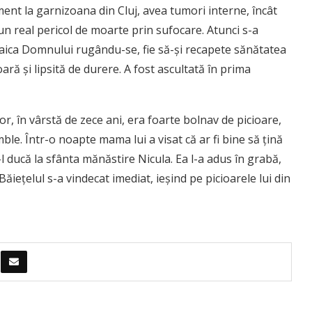
ent la garnizoana din Cluj, avea tumori interne, încât
i un real pericol de moarte prin sufocare. Atunci s-a
 Maica Domnului rugându-se, fie să-şi recapete sănătatea
ă şi lipsită de durere. A fost ascultată în prima
, în vârstă de zece ani, era foarte bolnav de picioare,
mble. Într-o noapte mama lui a visat că ar fi bine să ţină
l ducă la sfânta mănăstire Nicula. Ea l-a adus în grabă,
ieţelul s-a vindecat imediat, ieşind pe picioarele lui din