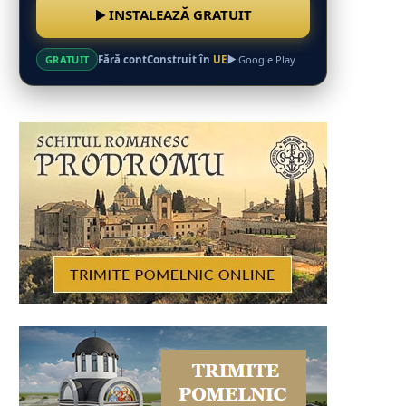
INSTALEAZĂ GRATUIT
Fără cont
Construit în
UE
GRATUIT
Google Play