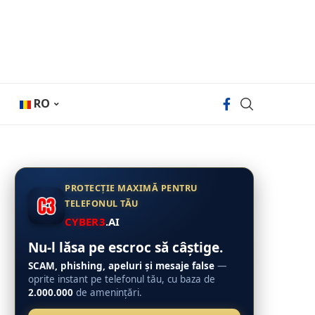
RO
PROTECȚIE MAXIMĂ PENTRU
TELEFONUL TĂU
CYBER3
.AI
Nu-l lăsa pe escroc să câștige.
SCAM, phishing, apeluri și mesaje false
—
oprite instant pe telefonul tău, cu baza de
2.000.000
de amenințări.