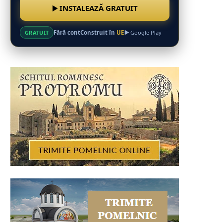
INSTALEAZĂ GRATUIT
Fără cont
Construit în
UE
GRATUIT
Google Play