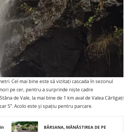
ri. Cel mai bine este să vizitați cascada în sezonul
nori pe cer, pentru a surprinde niște cadre
tâna de Vale, la mai bine de 1 km aval de Valea Cârligați
car S”. Acolo este și spațiu pentru parcare.
in
BÂRSANA, MĂNĂSTIREA DE PE