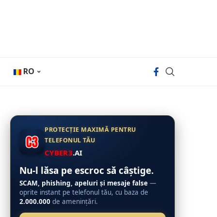
RO
PROTECȚIE MAXIMĂ PENTRU
TELEFONUL TĂU
CYBER3
.AI
Nu-l lăsa pe escroc să câștige.
SCAM, phishing, apeluri și mesaje false
—
oprite instant pe telefonul tău, cu baza de
2.000.000
de amenințări.