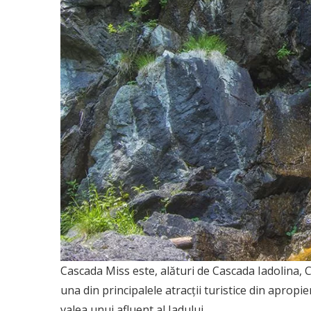
Cascada Miss este, alături de Cascada Iadolina, 
una din principalele atracții turistice din aprop
valea unui afluent al Iadului.