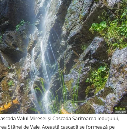
Cascada Vălul Miresei și Cascada Săritoarea Ieduțului,
ierea Stânei de Vale. Această cascadă se formează pe