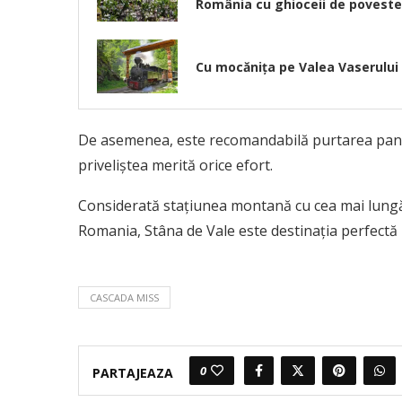
România cu ghioceii de poveste
Cu mocănița pe Valea Vaserului
De asemenea, este recomandabilă purtarea pantalo
priveliștea merită orice efort.
Considerată stațiunea montană cu cea mai lungă
Romania, Stâna de Vale este destinația perfectă 
CASCADA MISS
0
PARTAJEAZA