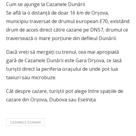
Cum se ajunge la Cazanele Dunării
Se află la o distanță de doar 16 km de Orșova,
municipiu traversat de drumul european E70, existând
drum de acces direct către cazane pe DN57, drumul ce
traversează o mare porțiune din defileul Dunării.
Dacă vreți să mergeți cu trenul, cea mai apropiată
gară de Cazanele Dunării este Gara Orșova, ce lasă
turiștii direct la periferia orașului de unde pot lua
taxiuri sau microbuze.
Cât despre cazare, turiștii pot alege între spațiile de
cazare din Orșova, Dubova sau Eselnița.
CAZANELE DUNARII