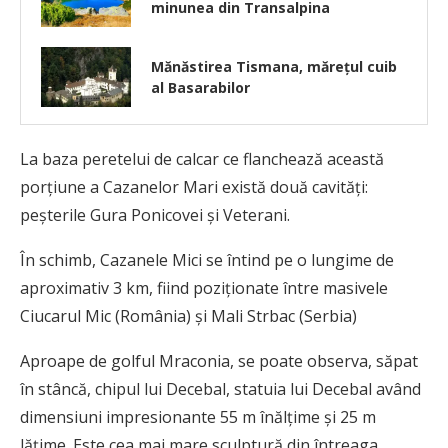
minunea din Transalpina
Mănăstirea Tismana, mărețul cuib
al Basarabilor
La baza peretelui de calcar ce flanchează această
porțiune a Cazanelor Mari există două cavități:
peșterile Gura Ponicovei și Veterani.
În schimb, Cazanele Mici se întind pe o lungime de
aproximativ 3 km, fiind poziționate între masivele
Ciucarul Mic (România) și Mali Strbac (Serbia)
Aproape de golful Mraconia, se poate observa, săpat
în stâncă, chipul lui Decebal, statuia lui Decebal având
dimensiuni impresionante 55 m înălțime și 25 m
lățime. Este cea mai mare sculptură din întreaga