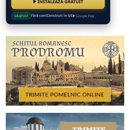
INSTALEAZĂ GRATUIT
Fără cont
Construit în
UE
GRATUIT
Google Play