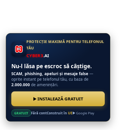
PROTECȚIE MAXIMĂ PENTRU TELEFONUL
TĂU
CYBER3
.AI
Nu-l lăsa pe escroc să câștige.
SCAM, phishing, apeluri și mesaje false
—
oprite instant pe telefonul tău, cu baza de
2.000.000
de amenințări.
INSTALEAZĂ GRATUIT
Fără cont
Construit în
UE
GRATUIT
Google Play