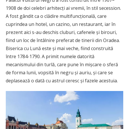
Palatul Vulturul Negru a fost construit între 1907–
1908 de doi celebri arhitecți ai vremii, în stil secession.
A fost gândit ca o clădire multifuncțională, care
cuprindea un hotel, un cazino, un restaurant, iar în
prezent aici s-au deschis cluburi, cafenele și birouri,
fiind un loc de întâlnire preferat de tinerii din Oradea.
Biserica cu Lună este și mai veche, fiind construită
între 1784-1790. A primit numele datorită
mecanismului din turlă, care pune în mișcare o sferă
de forma lunii, vopsită în negru și auriu, și care se
deplasează o dată cu astrul ceresc și fazele acestuia.