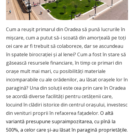
Cum a reușit primarul din Oradea să pună lucrurile în
mișcare, cum a putut să-i scoată din amorțeală pe toți
cei care ar fi trebuit să colaboreze, dar se ascundeau
în spatele birocrației și al lenei? Cum a fost în stare să
găsească resursele financiare, în timp ce primari din
orașe mult mai mari, cu posibilități materiale
incomparabile cu ale orădenilor, au lăsat orașele lor în
paragină? Una din soluții este cea prin care în Oradea
se acordă diverse facilităţi pentru cetăţenii care,
locuind în clădiri istorice din centrul oraşului, investesc
din venituri proprii în refacerea faţadelor.
O altă
variantă presupune supraimpozitarea, cu pînă la
500%, a celor care și-au lăsat în paragină proprietățile.