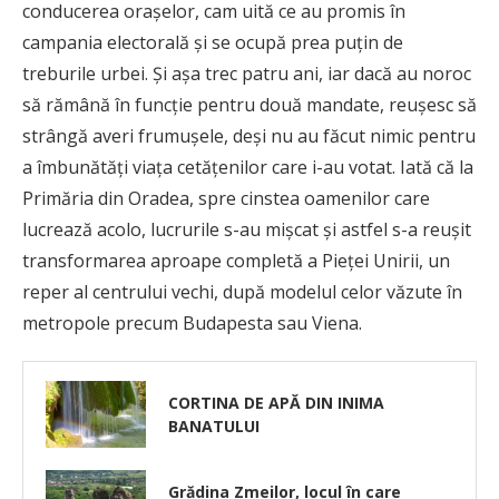
conducerea orașelor, cam uită ce au promis în
campania electorală și se ocupă prea puțin de
treburile urbei. Și așa trec patru ani, iar dacă au noroc
să rămână în funcție pentru două mandate, reușesc să
strângă averi frumușele, deși nu au făcut nimic pentru
a îmbunătăți viața cetățenilor care i-au votat. Iată că la
Primăria din Oradea, spre cinstea oamenilor care
lucrează acolo, lucrurile s-au mișcat și astfel s-a reușit
transformarea aproape completă a Pieței Unirii, un
reper al centrului vechi, după modelul celor văzute în
metropole precum Budapesta sau Viena.
CORTINA DE APĂ DIN INIMA
BANATULUI
Grădina Zmeilor, locul în care