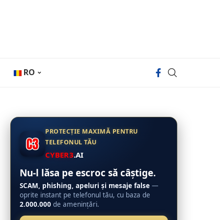
RO
PROTECȚIE MAXIMĂ PENTRU
TELEFONUL TĂU
CYBER3
.AI
Nu-l lăsa pe escroc să câștige.
SCAM, phishing, apeluri și mesaje false
—
oprite instant pe telefonul tău, cu baza de
2.000.000
de amenințări.