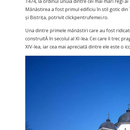
1474, la ordinul unuia dintre cei mai mari regi a
Mănăstirea a fost primul edificiu în stil gotic din 
și Bistrița, potrivit clickpentrufemei.ro.
Una dintre primele mănăstiri care au fost ridica
construitĂ în secolul al XI-lea. Cei care îi trec p
XIV-lea, iar cea mai apreciată dintre ele este o 