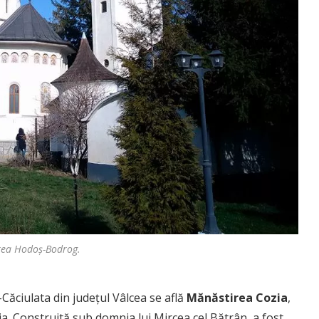
rea Hodoș-Bodrog.
Căciulata din județul Vâlcea se află
Mănăstirea Cozia
,
ia. Construită sub domnia lui Mircea cel Bătrân, a fost