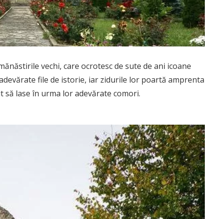
mănăstirile vechi, care ocrotesc de sute de ani icoane
devărate file de istorie, iar zidurile lor poartă amprenta
it să lase în urma lor adevărate comori.