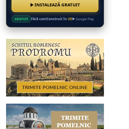
INSTALEAZĂ GRATUIT
Fără cont
Construit în
UE
GRATUIT
Google Play