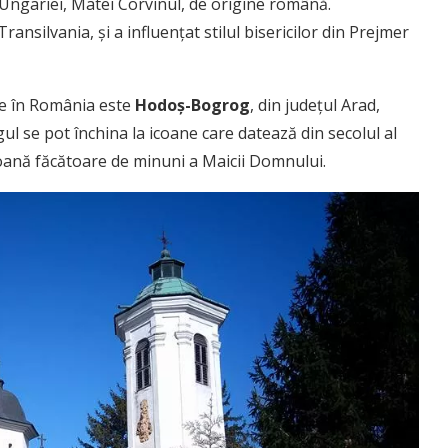
i Ungariei, Matei Corvinul, de origine română.
Transilvania, și a influențat stilul bisericilor din Prejmer
te în România este
Hodoș-Bogrog
, din județul Arad,
ragul se pot închina la icoane care datează din secolul al
icoană făcătoare de minuni a Maicii Domnului.