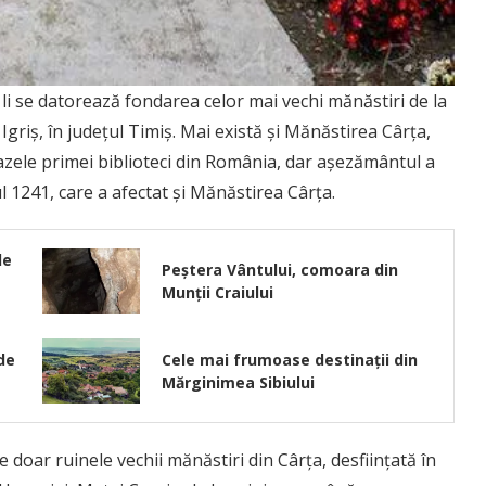
n li se datorează fondarea celor mai vechi mănăstiri de la
a Igriș, în județul Timiș. Mai există și Mănăstirea Cârța,
 bazele primei biblioteci din România, dar așezământul a
ul 1241, care a afectat și Mănăstirea Cârța.
le
Peștera Vântului, comoara din
Munții Craiului
de
Cele mai frumoase destinații din
Mărginimea Sibiului
e doar ruinele vechii mănăstiri din Cârța, desființată în