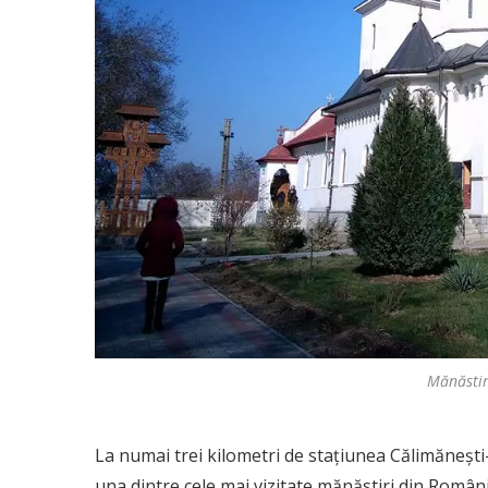
Mănăsti
La numai trei kilometri de stațiunea Călimănești-
una dintre cele mai vizitate mănăstiri din Român