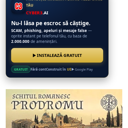
TĂU
CYBER3
.AI
Nu-l lăsa pe escroc să câștige.
SCAM, phishing, apeluri și mesaje false
—
oprite instant pe telefonul tău, cu baza de
2.000.000
de amenințări.
INSTALEAZĂ GRATUIT
Fără cont
Construit în
UE
GRATUIT
Google Play