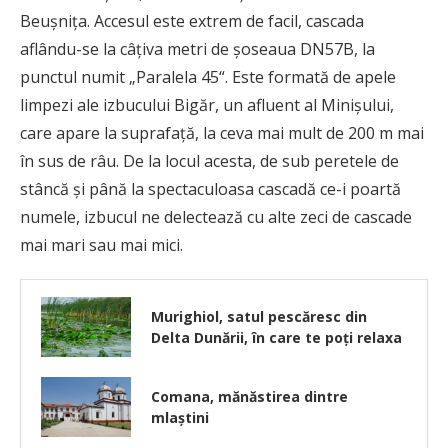
Beușnița. Accesul este extrem de facil, cascada
aflându-se la câțiva metri de șoseaua DN57B, la
punctul numit „Paralela 45“. Este formată de apele
limpezi ale izbucului Bigăr, un afluent al Minișului,
care apare la suprafață, la ceva mai mult de 200 m mai
în sus de râu. De la locul acesta, de sub peretele de
stâncă și până la spectaculoasa cascadă ce-i poartă
numele, izbucul ne delectează cu alte zeci de cascade
mai mari sau mai mici.
Murighiol, satul pescăresc din
Delta Dunării, în care te poți relaxa
Comana, mănăstirea dintre
mlaștini