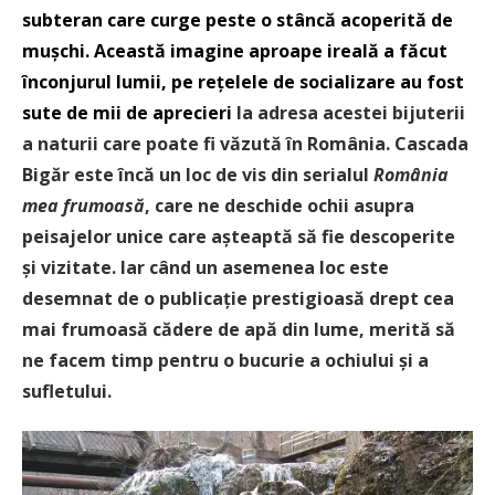
subteran care curge peste o stâncă acoperită de
muşchi. Această imagine aproape ireală a făcut
înconjurul lumii, pe rețelele de socializare au fost
sute de mii de aprecieri
la adresa acestei bijuterii
a naturii care poate fi văzută în România. Cascada
Bigăr este încă un loc de vis din serialul
România
mea frumoasă
, care ne deschide ochii asupra
peisajelor unice care așteaptă să fie descoperite
și vizitate. Iar când un asemenea loc este
desemnat de o publicație prestigioasă drept cea
mai frumoasă cădere de apă din lume, merită să
ne facem timp pentru o bucurie a ochiului și a
sufletului.