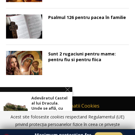
Psalmul 126 pentru pacea în familie
Sunt 2 rugaciuni pentru mame:
pentru fiu si pentru fiica
Adevăratul Castel
al lui Dracula.
Contact
Informatii Cookies
Unde se află, cu
adevărat
Politică de Confidențialitate
Acest site foloseste
cookies
respectand Regulamentul (UE)
TERMENI SI CONDITII DE UTILIZARE
privind protecția persoanelor fizice în ceea ce privește
Cetatea Oradea,
prelucrarea datelor cu caracter personal și privind libera
© 2017 - 2026 Ortodoxia |
Termeni și condiții de utilizare
|
Informatii
steaua cu o
Maximum protection for