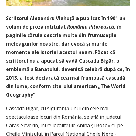
Scriitorul Alexandru Vlahuță a publicat în 1901 un
volum de proză intitulat
România Pitorească
, în
paginile căruia descrie multe din frumusețile
meleagurilor noastre, dar evocă și marile
momente ale istoriei acestui neam. Păcat că
scriitorul nu a apucat să vadă Cascada Bigăr, o
emblemă a Banatului, devenită celebră după ce, în
2013, a fost declarată cea mai frumoasă cascadă
din lume, conform site-ului american „The World
Geography”.
Cascada Bigăr, cu siguranță unul din cele mai
spectaculoase locuri din România, se află în județul
Caraș-Severin, între localitățile Anina și Bozovici, pe
Cheile Minișului, în Parcul Național Cheile Nerei-