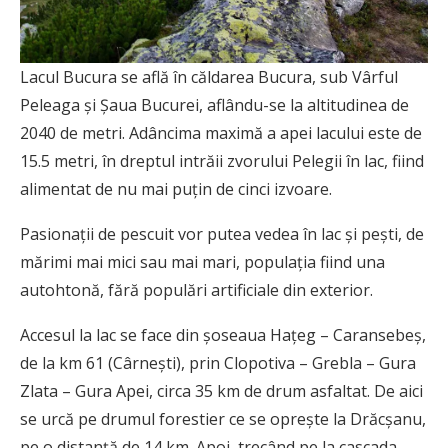
Lacul Bucura se află în căldarea Bucura, sub Vârful
Peleaga și Șaua Bucurei, aflându-se la altitudinea de
2040 de metri. Adâncima maximă a apei lacului este de
15.5 metri, în dreptul intrăii zvorului Pelegii în lac, fiind
alimentat de nu mai puțin de cinci izvoare.
Pasionații de pescuit vor putea vedea în lac și pești, de
mărimi mai mici sau mai mari, populația fiind una
autohtonă, fără populări artificiale din exterior.
Accesul la lac se face din șoseaua Hațeg – Caransebeș,
de la km 61 (Cârnești), prin Clopotiva – Grebla – Gura
Zlata – Gura Apei, circa 35 km de drum asfaltat. De aici
se urcă pe drumul forestier ce se oprește la Drăcșanu,
pe o distanță de 14 km. Apoi, trecând pe la cascada