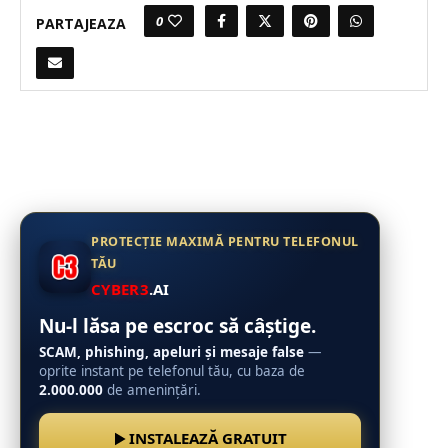
0
PARTAJEAZA
PROTECȚIE MAXIMĂ PENTRU TELEFONUL
TĂU
CYBER3
.AI
Nu-l lăsa pe escroc să câștige.
SCAM, phishing, apeluri și mesaje false
—
oprite instant pe telefonul tău, cu baza de
2.000.000
de amenințări.
INSTALEAZĂ GRATUIT