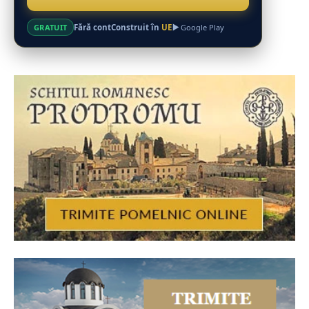
Fără cont
Construit în
UE
GRATUIT
Google Play