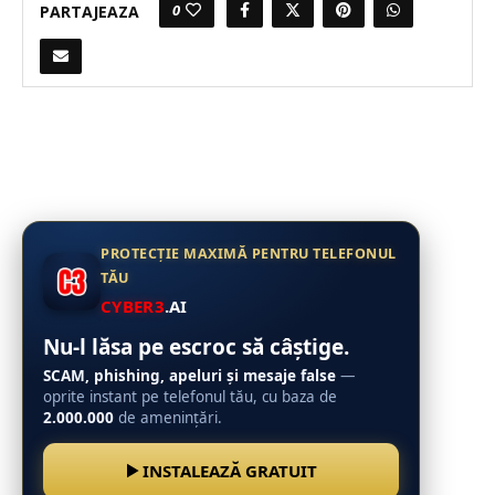
0
PARTAJEAZA
PROTECȚIE MAXIMĂ PENTRU TELEFONUL
TĂU
CYBER3
.AI
Nu-l lăsa pe escroc să câștige.
SCAM, phishing, apeluri și mesaje false
—
oprite instant pe telefonul tău, cu baza de
2.000.000
de amenințări.
INSTALEAZĂ GRATUIT