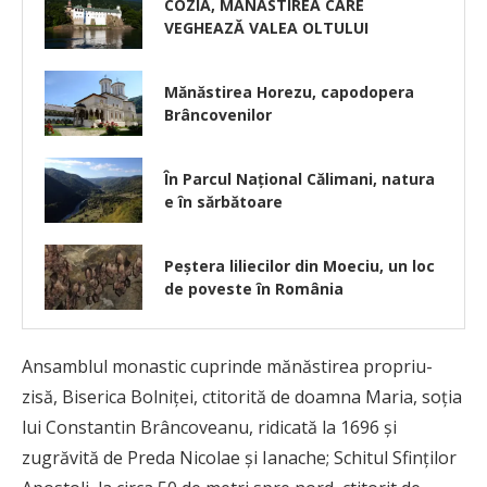
COZIA, MĂNĂSTIREA CARE
VEGHEAZĂ VALEA OLTULUI
Mănăstirea Horezu, capodopera
Brâncovenilor
În Parcul Național Călimani, natura
e în sărbătoare
Peștera liliecilor din Moeciu, un loc
de poveste în România
Ansamblul monastic cuprinde mănăstirea propriu-
zisă, Biserica Bolniței, ctitorită de doamna Maria, soția
lui Constantin Brâncoveanu, ridicată la 1696 și
zugrăvită de Preda Nicolae și Ianache; Schitul Sfinților