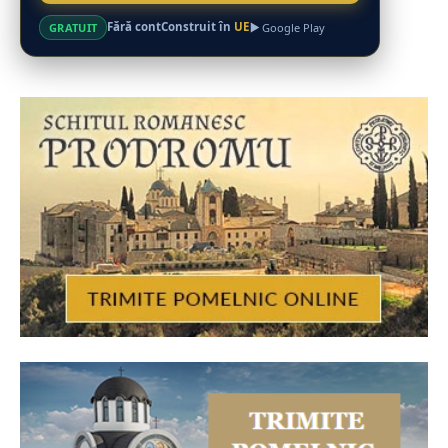
Fără cont
Construit în
UE
GRATUIT
Google Play