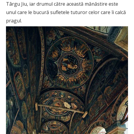
Târgu Jiu, iar drumul către această mănăstire este
unul care le bucură sufletele tuturor celor care îi calcă
pragul.