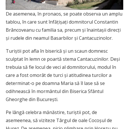
De asemenea, în pronaos, se poate observa un amplu
tablou, în care sunt înfățișați domnitorul Constantin
Brâncoveanu cu familia sa, precum și înaintașii direcți
și rudele din neamul Basarbilor și Cantacuzinolor.
Turiștii pot afla în biserică și un scaun domnesc
sculptat în lemn ce poartă stema Cantacuzinilor. Deși
trebuia să fie locul de veci al domnitorului, modul în
care a fost omorât de turci și atitudinea turcilor a
determinat-o pe doamna Maria să îl lase să se
odihnească în mormântul din Biserica Sfântul
Gheorghe din București.
Pe lângă celebra mănăstire, turiștii pot, de
asemeenea, să viziteze Târgul de oale Cocoșul de
Hurez. De asemenea, nicio plimbare prin Horezu nu