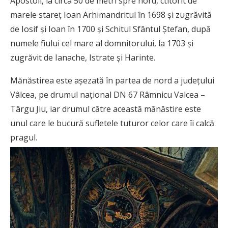
Apostoli, la circa 50 de metri spre nord, ctitorit de
marele stareț Ioan Arhimandritul în 1698 și zugrăvită
de Iosif și Ioan în 1700 și Schitul Sfântul Ștefan, după
numele fiului cel mare al domnitorului, la 1703 și
zugrăvit de Ianache, Istrate și Harinte.
Mănăstirea este așezată în partea de nord a județului
Vâlcea, pe drumul național DN 67 Râmnicu Valcea –
Târgu Jiu, iar drumul către această mănăstire este
unul care le bucură sufletele tuturor celor care îi calcă
pragul.