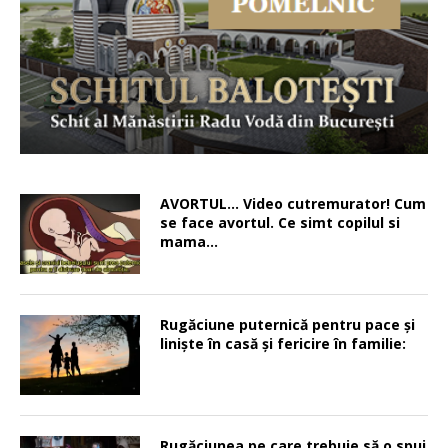
AVORTUL… Video cutremurator! Cum
se face avortul. Ce simt copilul si
mama…
Rugăciune puternică pentru pace şi
linişte în casă şi fericire în familie:
Rugăciunea pe care trebuie să o spui