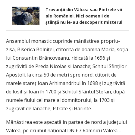
Trovanții din Vâlcea sau Pietrele vii
ale României. Nici oamenii de
știință nu le-au descoperit misterul
Ansamblul monastic cuprinde mănăstirea propriu-
zisă, Biserica Bolniței, ctitorită de doamna Maria, soția
lui Constantin Brâncoveanu, ridicată la 1696 și
zugrăvită de Preda Nicolae și Ianache; Schitul Sfinților
Apostoli, la circa 50 de metri spre nord, ctitorit de
marele stareț Ioan Arhimandritul în 1698 și zugrăvită
de Iosif și Ioan în 1700 și Schitul Sfântul Ștefan, după
numele fiului cel mare al domnitorului, la 1703 și
zugrăvit de Ianache, Istrate și Harinte.
Mănăstirea este așezată în partea de nord a județului
Vâlcea, pe drumul național DN 67 Râmnicu Valcea –