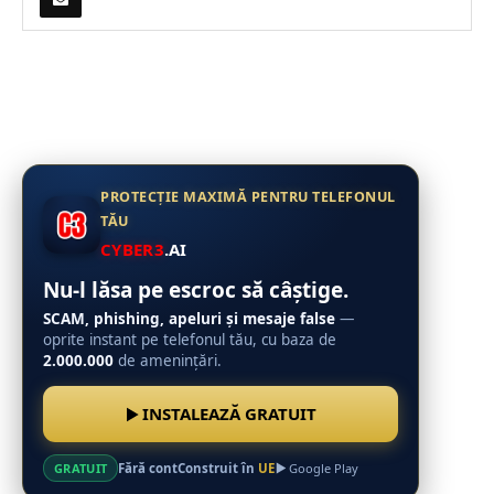
PROTECȚIE MAXIMĂ PENTRU TELEFONUL
TĂU
CYBER3
.AI
Nu-l lăsa pe escroc să câștige.
SCAM, phishing, apeluri și mesaje false
—
oprite instant pe telefonul tău, cu baza de
2.000.000
de amenințări.
INSTALEAZĂ GRATUIT
Fără cont
Construit în
UE
GRATUIT
Google Play