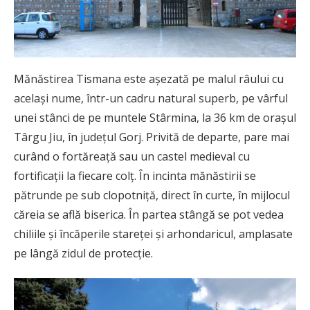
Mănăstirea Tismana este așezată pe malul râului cu
același nume, într-un cadru natural superb, pe vârful
unei stânci de pe muntele Stârmina, la 36 km de orașul
Târgu Jiu, în județul Gorj. Privită de departe, pare mai
curând o fortăreață sau un castel medieval cu
fortificații la fiecare colț. În incinta mănăstirii se
pătrunde pe sub clopotniţă, direct în curte, în mijlocul
căreia se află biserica. În partea stângă se pot vedea
chiliile și încăperile stareței și arhondaricul, amplasate
pe lângă zidul de protecție.