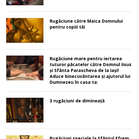
Rugăciune către Maica Domnului
pentru copiii tăi
Rugăciune mare pentru iertarea
tuturor păcatelor către Domnul Iisus
şi Sfânta Parascheva de la Iaşi!
Aduce binecuvântarea şi ajutorul lui
Dumnezeu în casa ta:
3 rugăciuni de dimineață
Rugăciuni speciale la Sfântul Efrem