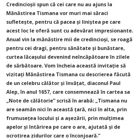
Cre
dincioșii spun că cei care nu au ajuns la
Mănăstirea Tismana vor muri mai săraci
sufletește, pentru că pacea și liniștea pe care
acest loc le oferă sunt cu adevărat impresionante.
Anual vin la mănăstire mii de credincioși, se roagă
pentru cei dragi, pentru sănătate și bunăstare,
curtea lăcașului devenind neîncăpătoare în zilele
de sărbătoare. Vom încheia această invitație să
vizitați Mănăstirea Tismana cu descrierea făcută
de un celebru călător și învățat, diaconul Paul
Alep, în anul 1657, care consemnează în cartea sa
„Note de călătorie” scrisă în arabă: „Tismana nu
are seamăn nici în această țară, nici în alta, prin
frumusețea locului și a așezării, prin mulțimea
apelor și întărirea pe care o are, ajutată și de
ocrotirea zidurilor care o înconjoară.”