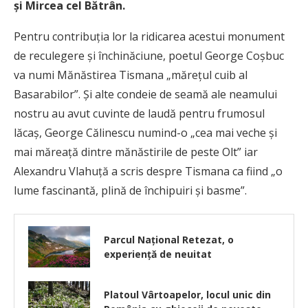
și Mircea cel Bătrân.
Pentru contribuția lor la ridicarea acestui monument
de reculegere și închinăciune, poetul George Coșbuc
va numi Mănăstirea Tismana „mărețul cuib al
Basarabilor”. Și alte condeie de seamă ale neamului
nostru au avut cuvinte de laudă pentru frumosul
lăcaș, George Călinescu numind-o „cea mai veche și
mai măreață dintre mănăstirile de peste Olt” iar
Alexandru Vlahuță a scris despre Tismana ca fiind „o
lume fascinantă, plină de închipuiri și basme”.
Parcul Național Retezat, o
experiență de neuitat
Platoul Vârtoapelor, locul unic din