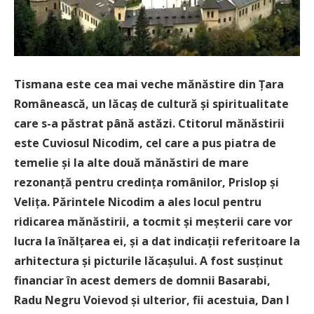
Tismana este cea mai veche mănăstire din Ţara
Românească, un lăcaş de cultură și spiritualitate
care s-a păstrat până astăzi. Ctitorul mănăstirii
este Cuviosul Nicodim, cel care a pus piatra de
temelie și la alte două mănăstiri de mare
rezonanță pentru credința românilor, Prislop și
Velița. Părintele Nicodim a ales locul pentru
ridicarea mănăstirii, a tocmit și meșterii care vor
lucra la înălțarea ei, și a dat indicații referitoare la
arhitectura și picturile lăcașului. A fost susținut
financiar în acest demers de domnii Basarabi,
Radu Negru Voievod și ulterior, fii acestuia, Dan I