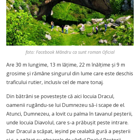
foto: Facebook Mândru ca sunt roman Oficial
Are 30 m lungime, 13 m lățime, 22 m înălțime și 9 m
grosime și rămâne singurul din lume care este deschis
traficului rutier, inclusiv cel de mare tonaj.
Din bătrâni se povestește că aici locuia Dracul,
oamenii rugându-se lui Dumnezeu să-i scape de el.
Atunci, Dumnezeu, a lovit cu palma în tavanul peșterii,
unde locuia Diavolul, care s-a prăbușit peste intrare.
Dar Dracul a scăpat, ieșind pe cealaltă gură a peșterii
și s-a agățat cu ghearele de vârful Dealul Peșterii.