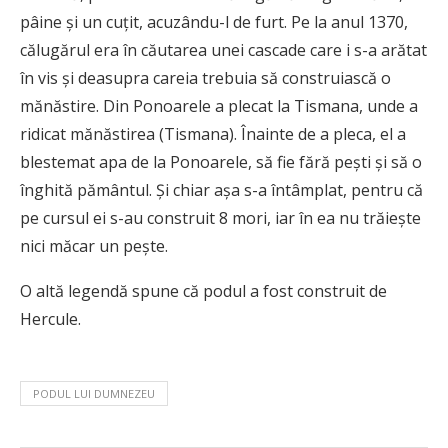
pâine și un cuțit, acuzându-l de furt. Pe la anul 1370,
călugărul era în căutarea unei cascade care i s-a arătat
în vis și deasupra careia trebuia să construiască o
mănăstire. Din Ponoarele a plecat la Tismana, unde a
ridicat mănăstirea (Tismana). Înainte de a pleca, el a
blestemat apa de la Ponoarele, să fie fără pești și să o
înghită pământul. Și chiar așa s-a întâmplat, pentru că
pe cursul ei s-au construit 8 mori, iar în ea nu trăiește
nici măcar un pește.
O altă legendă spune că podul a fost construit de
Hercule.
PODUL LUI DUMNEZEU