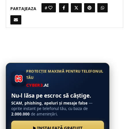
0
PARTAJEAZA
PROTECȚIE MAXIMĂ PENTRU TELEFONUL
TĂU
CYBER3
.AI
Nu-l lăsa pe escroc să câștige.
SCAM, phishing, apeluri și mesaje false
—
oprite instant pe telefonul tău, cu baza de
2.000.000
de amenințări.
INSTALEAZĂ GRATUIT