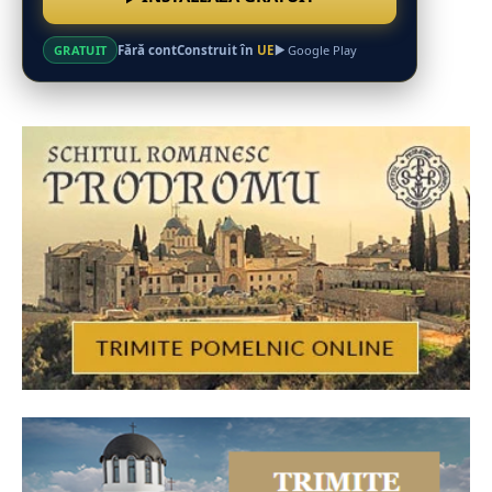
Fără cont
Construit în
UE
GRATUIT
Google Play