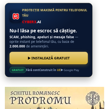
PROTECȚIE MAXIMĂ PENTRU TELEFONUL
TĂU
CYBER3
.AI
Nu-l lăsa pe escroc să câștige.
SCAM, phishing, apeluri și mesaje false
—
oprite instant pe telefonul tău, cu baza de
2.000.000
de amenințări.
INSTALEAZĂ GRATUIT
Fără cont
Construit în
UE
GRATUIT
Google Play