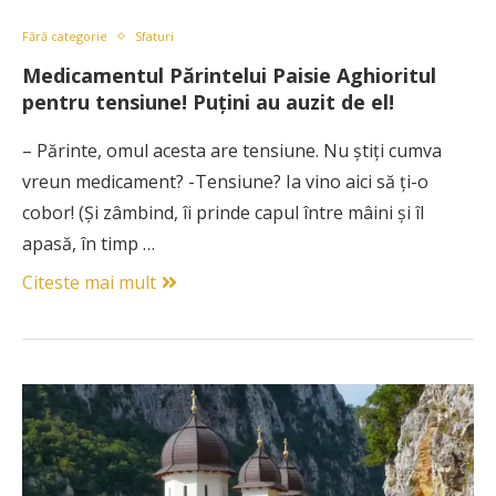
Fără categorie
Sfaturi
Medicamentul Părintelui Paisie Aghioritul
pentru tensiune! Puțini au auzit de el!
– Părinte, omul acesta are tensiune. Nu ştiţi cumva
vreun medicament? -Tensiune? Ia vino aici să ţi-o
cobor! (Şi zâmbind, îi prinde capul între mâini şi îl
apasă, în timp …
Citeste mai mult