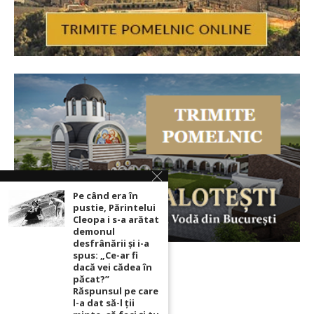
Pe când era în
pustie, Părintelui
Cleopa i s-a arătat
demonul
desfrânării şi i-a
spus: „Ce-ar fi
dacă vei cădea în
păcat?”
Răspunsul pe care
l-a dat să-l ții