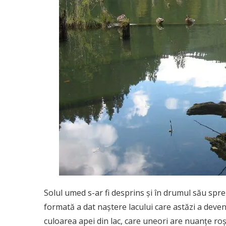
Solul umed s-ar fi desprins și în drumul său spre
formată a dat naștere lacului care astăzi a deveni
culoarea apei din lac, care uneori are nuanțe roși