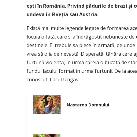
ești în România. Privind pădurile de brazi și 
undeva în Elveția sau Austria.
Există mai multe legende legate de formarea aces
locuia o fată, care s-a îndrăgostit nebunește de u
destinele. El trebuie să plece în armată, de unde 
vrea să o ia de nevastă. Disperată, tânăra cere a
furtună violentă, în urma căreia o bucată de stân
fundul lacului format în urma furtunii. De la ace
cunoscut, Lacul Ucigaș.
Nașterea Domnului