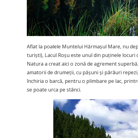
Aflat la poalele Muntelui Hărmașul Mare, nu depa
turiști), Lacul Roșu este unul din puținele locuri
Natura a creat aici o zonă de agrement superbă,
amatorii de drumeții, cu pășuni și pârâuri repezi
închiria o barcă, pentru o plimbare pe lac, print
se poate urca pe stânci.