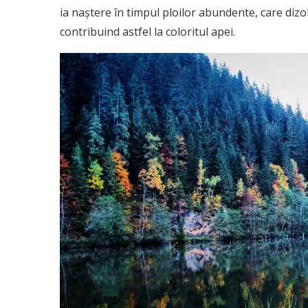
ia naștere în timpul ploilor abundente, care dizol
contribuind astfel la coloritul apei.