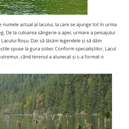
de numele actual al lacului, la care se ajunge tot în urma
reg. De la culoarea sângerie a apei, urmare a peisajului
Lacului Roșu. Dar să lăsăm legendele și să dăm
știle spuse la gura sobei. Conform specialiștilor, Lacul
cutremur, când terenul a alunecat și s-a format o