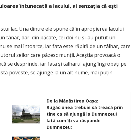
culoarea întunecată a lacului, ai senzația că ești
tui lac. Una dintre ele spune că în apropierea lacului
n tânăr, dar, din păcate, cei doi nu și-au putut uni
nu se mai întoarce, iar fata este răpită de un tâlhar, care
jutorul zeilor care păzesc munții. Aceștia provoacă o
că se desprinde, iar fata și tâlharul ajung îngropați pe
astă poveste, se ajunge la un alt nume, mai puțin
De la Mănăstirea Oaşa:
Rugăciunea trebuie să treacă prin
tine ca să ajungă la Dumnezeu!
Iată cum îţi va răspunde
Dumnezeu: