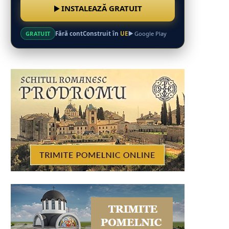
INSTALEAZĂ GRATUIT
Fără cont
Construit în
UE
GRATUIT
Google Play