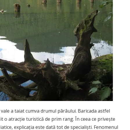
 vale a taiat cumva drumul pârâului. Baricada astfel
t o atracție turistică de prim rang. În ceea ce privește
atice, explicația este dată tot de specialiști. Fenomenul