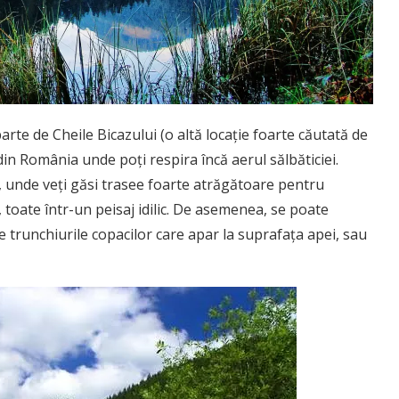
rte de Cheile Bicazului (o altă locație foarte căutată de
 din România unde poți respira încă aerul sălbăticiei.
 unde veți găsi trasee foarte atrăgătoare pentru
, toate într-un peisaj idilic. De asemenea, se poate
re trunchiurile copacilor care apar la suprafața apei, sau