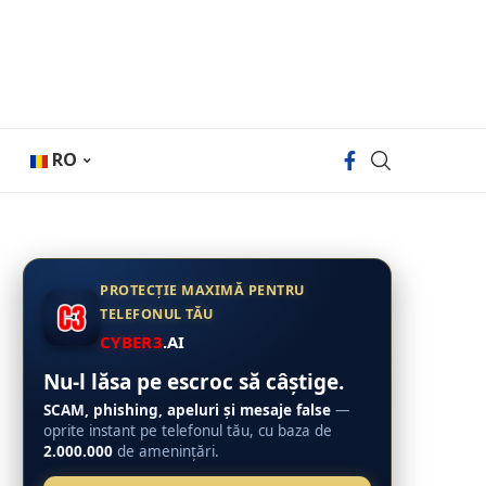
RO
PROTECȚIE MAXIMĂ PENTRU
TELEFONUL TĂU
CYBER3
.AI
Nu-l lăsa pe escroc să câștige.
SCAM, phishing, apeluri și mesaje false
—
oprite instant pe telefonul tău, cu baza de
2.000.000
de amenințări.