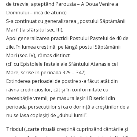
de trezvie, aşteptând Parousia – A Doua Venire a
Domnului – încă de atunci);
S-a continuat cu generalizarea „postului Săptămânii
Mari” (la sfârşitul sec. III);
Apoi generalizarea practicii Postului Paştelui de 40 de
zile, în lumea creştină, pe lângă postul Săptămânii
Mari (sec. IV), rămas distinct;
(cf. cu Epistolele festale ale Sfântului Atanasie cel
Mare, scrise în perioada 329 – 347).
Extinderea perioadei de postire s-a făcut atât din
râvna credincioşilor, cât şi în conformitate cu
necesităţile vremii, pe măsura ieşirii Bisericii din
perioada persecuţiilor şi ca o dorinţă a creştinilor de a
nu se lăsa copleşiţi de „duhul lumii”.
Triodul („carte rituală creştină cuprinzând cântările şi