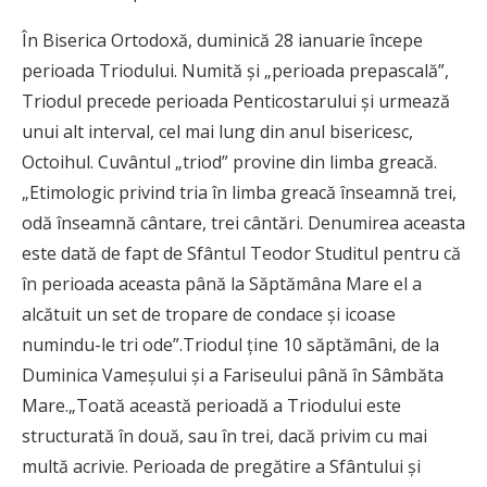
În Biserica Ortodoxă, duminică 28 ianuarie începe
perioada Triodului. Numită şi „perioada prepascală”,
Triodul precede perioada Penticostarului şi urmează
unui alt interval, cel mai lung din anul bisericesc,
Octoihul. Cuvântul „triod” provine din limba greacă.
„Etimologic privind tria în limba greacă înseamnă trei,
odă înseamnă cântare, trei cântări. Denumirea aceasta
este dată de fapt de Sfântul Teodor Studitul pentru că
în perioada aceasta până la Săptămâna Mare el a
alcătuit un set de tropare de condace şi icoase
numindu-le tri ode”.Triodul ţine 10 săptămâni, de la
Duminica Vameşului şi a Fariseului până în Sâmbăta
Mare.„Toată această perioadă a Triodului este
structurată în două, sau în trei, dacă privim cu mai
multă acrivie. Perioada de pregătire a Sfântului şi