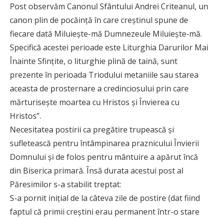
Post observăm Canonul Sfântului Andrei Criteanul, un
canon plin de pocăinţă în care creştinul spune de
fiecare dată Miluieşte-mă Dumnezeule Miluieşte-mă.
Specifică acestei perioade este Liturghia Darurilor Mai
Înainte Sfinţite, o liturghie plină de taină, sunt
prezente în perioada Triodului metaniile sau starea
aceasta de prosternare a credinciosului prin care
mărturiseşte moartea cu Hristos şi Învierea cu
Hristos”.
Necesitatea postirii ca pregătire trupească şi
sufletească pentru întâmpinarea praznicului Învierii
Domnului şi de folos pentru mântuire a apărut încă
din Biserica primară. Însă durata acestui post al
Păresimilor s-a stabilit treptat:
S-a pornit iniţial de la câteva zile de postire (dat fiind
faptul că primii creştini erau permanent într-o stare