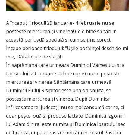
A început Triodul! 29 ianuarie- 4 februarie nu se
posteşte miercurea şi vinerea! Ce e bine să faci în
această perioadă specială și cum se ține corect:
Începe perioada triodului: “Uşile pocăinţei deschide-mi
mie, Dătătorule de viaţă!”
În săptămâna care urmează Duminicii Vamesului şi a
Fariseului (29 ianuarie- 4 februarie) nu se posteşte
miercurea şi vinerea. Săptămâna care urmează
Duminicii Fiului Risipitor este una obişnuita, se
posteşte miercurea şi vinerea. După Duminica
Infricoşatoarei Judecaţi, nu se mai consumă carne, ci
doar peşte, ouă şi produse lactate. Duminica izgonirii
lui Adam din rai este numita şi Duminica lpsatului sec
de brânză, după aceasta zi întrăm în Postul Pastilor.