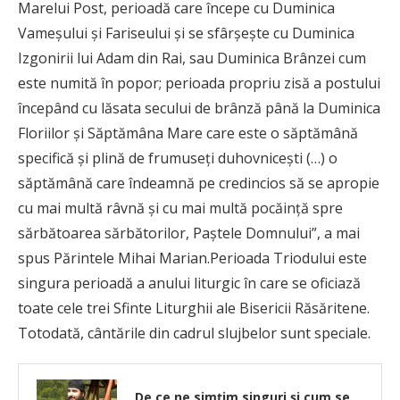
Marelui Post, perioadă care începe cu Duminica
Vameşului şi Fariseului şi se sfârşeşte cu Duminica
Izgonirii lui Adam din Rai, sau Duminica Brânzei cum
este numită în popor; perioada propriu zisă a postului
începând cu lăsata secului de brânză până la Duminica
Floriilor şi Săptămâna Mare care este o săptămână
specifică şi plină de frumuseţi duhovniceşti (…) o
săptămână care îndeamnă pe credincios să se apropie
cu mai multă râvnă şi cu mai multă pocăinţă spre
sărbătoarea sărbătorilor, Paştele Domnului”, a mai
spus Părintele Mihai Marian.Perioada Triodului este
singura perioadă a anului liturgic în care se oficiază
toate cele trei Sfinte Liturghii ale Bisericii Răsăritene.
Totodată, cântările din cadrul slujbelor sunt speciale.
De ce ne simţim singuri şi cum se