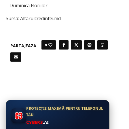
– Duminica Floriilor
Sursa: Altarulcredintei.md.
0
PARTAJEAZA
PROTECȚIE MAXIMĂ PENTRU TELEFONUL
TĂU
CYBER3
.AI