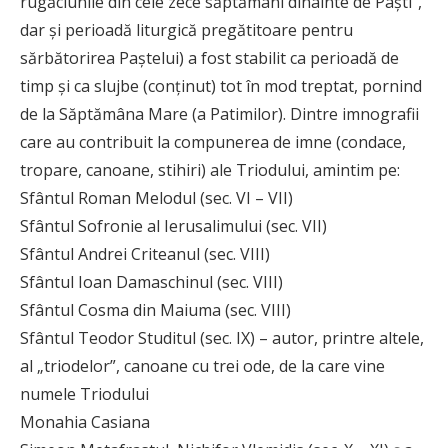
rugăciunile din cele zece săptămâni dinainte de Paşti”,
dar şi perioadă liturgică pregătitoare pentru
sărbătorirea Paştelui) a fost stabilit ca perioadă de
timp şi ca slujbe (conţinut) tot în mod treptat, pornind
de la Săptămâna Mare (a Patimilor). Dintre imnografii
care au contribuit la compunerea de imne (condace,
tropare, canoane, stihiri) ale Triodului, amintim pe:
Sfântul Roman Melodul (sec. VI – VII)
Sfântul Sofronie al Ierusalimului (sec. VII)
Sfântul Andrei Criteanul (sec. VIII)
Sfântul Ioan Damaschinul (sec. VIII)
Sfântul Cosma din Maiuma (sec. VIII)
Sfântul Teodor Studitul (sec. IX) – autor, printre altele,
al „triodelor”, canoane cu trei ode, de la care vine
numele Triodului
Monahia Casiana