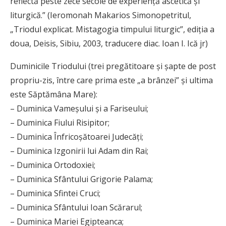
reflectă peste zece secole de experienţă ascetică şi
liturgică.” (Ieromonah Makarios Simonopetritul,
„Triodul explicat. Mistagogia timpului liturgic”, ediţia a
doua, Deisis, Sibiu, 2003, traducere diac. Ioan I. Ică jr)
Duminicile Triodului (trei pregătitoare şi şapte de post
propriu-zis, între care prima este „a brânzei” şi ultima
este Săptămâna Mare):
– Duminica Vameşului şi a Fariseului;
– Duminica Fiului Risipitor;
– Duminica Înfricoşătoarei Judecăţi;
– Duminica Izgonirii lui Adam din Rai;
– Duminica Ortodoxiei;
– Duminica Sfântului Grigorie Palama;
– Duminica Sfintei Cruci;
– Duminica Sfântului Ioan Scărarul;
– Duminica Mariei Egipteanca;