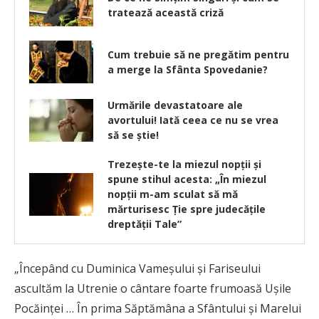
tratează această criză
Cum trebuie să ne pregătim pentru
a merge la Sfânta Spovedanie?
Urmările devastatoare ale
avortului! Iată ceea ce nu se vrea
să se știe!
Trezeşte-te la miezul nopţii și
spune stihul acesta: „În miezul
nopţii m-am sculat să mă
mărturisesc Ţie spre judecăţile
dreptăţii Tale”
„Începând cu Duminica Vameşului şi Fariseului
ascultăm la Utrenie o cântare foarte frumoasă Uşile
Pocăinţei … În prima Săptămâna a Sfântului şi Marelui