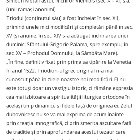
Simeon Metafrastul, Nichifor Vlemidis (sec. X – XI) ş.a.
(unii rămaşi anonimi).
Triodul (conţinutul său) a fost încheiat în sec. XII,
primind unele mici modificări şi completări până în sec.
XV (şi anume: în sec. XIV s-a adăugat închinarea unei
duminici Sfântului Grigorie Palama, spre exemplu; în
sec. XV – Prohodul Domnului, la Sâmbăta Mare).
„În fine, definitiv fixat prin prima sa tipărire la Veneţia
în anul 1522, Triodion-ul grec original n-a mai
cunoscut până în zilele noastre noi modificări. El nu
este totuşi doar un vestigiu istoric, ci rămâne expresia
cea mai izbitoare a spiritualităţii liturgice ortodoxe în
acelaşi timp dinamice şi fidele faţă de originea ei. Zelul
duhovnicesc nu se va mai exprima de acum înainte
prin creaţia imnografică, ci prin smerita ascultare faţă
de tradiţie şi prin aprofundarea acestui tezaur care