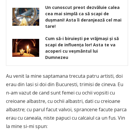
Un cunoscut preot dezvăluie calea
cea mai simplă ca să scapi de
dușmani! Asta îi deranjează cel mai
tare!
Cum să-i biruieşti pe vrăjmaşi şi să
scapi de influenţa lor! Asta te va
acoperi cu veşmântul lui
Dumnezeu
Au venit la mine saptamana trecuta patru artisti, doi
erau din Iasi si doi din Bucuresti, trimisi de cineva. Eu
n-am vazut de cand sunt femei cu ochii vopsiti cu
creioane albastre, cu ochii albastri, dati cu creioane
albastre; cu parul facut valvoi, sprancene facute parca
erau cu caneala, niste papuci cu calcaiul ca un fus. Vin
la mine si-mi spun: