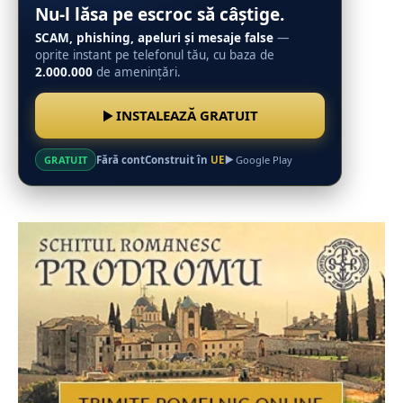
Nu-l lăsa pe escroc să câștige.
SCAM, phishing, apeluri și mesaje false
—
oprite instant pe telefonul tău, cu baza de
2.000.000
de amenințări.
INSTALEAZĂ GRATUIT
Fără cont
Construit în
UE
GRATUIT
Google Play