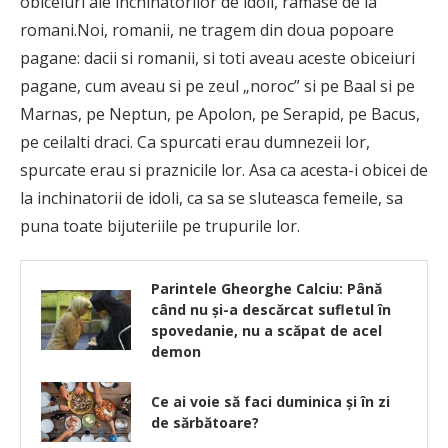
obiceiuri ale inchinatorilor de idoli, ramase de la
romani.Noi, romanii, ne tragem din doua popoare
pagane: dacii si romanii, si toti aveau aceste obiceiuri
pagane, cum aveau si pe zeul „noroc” si pe Baal si pe
Marnas, pe Neptun, pe Apolon, pe Serapid, pe Bacus,
pe ceilalti draci. Ca spurcati erau dumnezeii lor,
spurcate erau si praznicile lor. Asa ca acesta-i obicei de
la inchinatorii de idoli, ca sa se sluteasca femeile, sa
puna toate bijuteriile pe trupurile lor.
Parintele Gheorghe Calciu: Până
când nu şi-a descărcat sufletul în
spovedanie, nu a scăpat de acel
demon
Ce ai voie să faci duminica şi în zi
de sărbătoare?