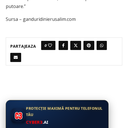
putoare.”
Sursa – ganduridinierusalim.com
0
PARTAJEAZA
PROTECȚIE MAXIMĂ PENTRU TELEFONUL
TĂU
CYBER3
.AI