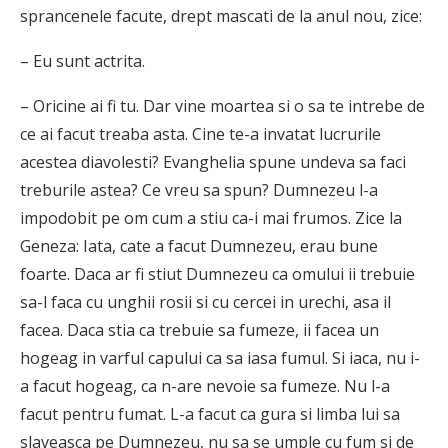
sprancenele facute, drept mascati de la anul nou, zice:
– Eu sunt actrita.
– Oricine ai fi tu. Dar vine moartea si o sa te intrebe de
ce ai facut treaba asta. Cine te-a invatat lucrurile
acestea diavolesti? Evanghelia spune undeva sa faci
treburile astea? Ce vreu sa spun? Dumnezeu l-a
impodobit pe om cum a stiu ca-i mai frumos. Zice la
Geneza: Iata, cate a facut Dumnezeu, erau bune
foarte. Daca ar fi stiut Dumnezeu ca omului ii trebuie
sa-l faca cu unghii rosii si cu cercei in urechi, asa il
facea. Daca stia ca trebuie sa fumeze, ii facea un
hogeag in varful capului ca sa iasa fumul. Si iaca, nu i-
a facut hogeag, ca n-are nevoie sa fumeze. Nu l-a
facut pentru fumat. L-a facut ca gura si limba lui sa
slaveasca pe Dumnezeu, nu sa se umple cu fum si de