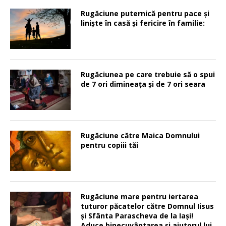
Rugăciune puternică pentru pace şi
linişte în casă şi fericire în familie:
Rugăciunea pe care trebuie să o spui
de 7 ori dimineața și de 7 ori seara
Rugăciune către Maica Domnului
pentru copiii tăi
Rugăciune mare pentru iertarea
tuturor păcatelor către Domnul Iisus
şi Sfânta Parascheva de la Iaşi!
Aduce binecuvântarea şi ajutorul lui