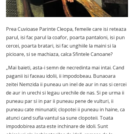
Prea Cuvioase Parinte Cleopa, femeile care isi reteaza
parul, isi fac parul la coafor, poarta pantaloni, isi pun
cercei, poarta bratari, isi fac unghiile la maini si la
picioare, si se machiaza, calca Sfintele Canoane?
„Mai baieti, asta-i semn de necredinta mai intai. Cand
paganii isi faceau idolii, ii impodobeau. Bunaoara
zeitei Nemzida ii puneau un inel de aur in nas si cercei
de aur in urechi si legau urechile de nas. Si pe urma ii
puneau par si in par ii puneau pene de vulturi, ii
puneau cate minunatii; clopotei ii puneau in haine, ca
atunci cand sufla vantul sa sune clopoteii. Toata
impodobirea asta este inchinare de idoli. Sunt