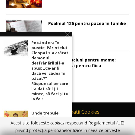
Psalmul 126 pentru pacea în familie
Pe când era în
pustie, Părintelui
Cleopa i s-a arătat
demonul
Sunt 2 rugaciuni pentru mame:
desfrânării şi i-a
pentru fiu si pentru fiica
spus: „Ce-ar fi
dacă vei cădea în
păcat?”
Răspunsul pe care
l-a dat să-l ții
minte, să faci și tu
la fel!
Contact
Informatii Cookies
Unde trebuie
ținută icoana cu
Politică de Confidențialitate
Acest site foloseste
cookies
respectand Regulamentul (UE)
Maica Domnului
TERMENI SI CONDITII DE UTILIZARE
pentru ca
privind protecția persoanelor fizice în ceea ce privește
rugăciunile