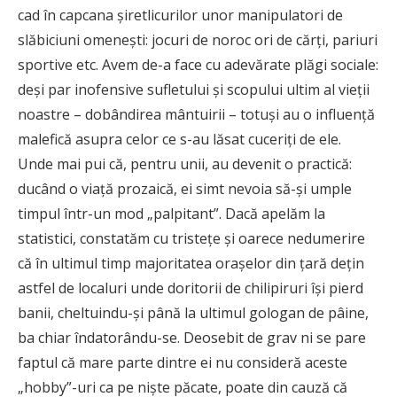
cad în capcana șiretlicurilor unor manipulatori de
slăbiciuni omenești: jocuri de noroc ori de cărți, pariuri
sportive etc. Avem de-a face cu adevărate plăgi sociale:
deși par inofensive sufletului și scopului ultim al vieții
noastre – dobândirea mântuirii – totuși au o influență
malefică asupra celor ce s-au lăsat cuceriți de ele.
Unde mai pui că, pentru unii, au devenit o practică:
ducând o viață prozaică, ei simt nevoia să-și umple
timpul într-un mod „palpitant”. Dacă apelăm la
statistici, constatăm cu tristețe și oarece nedumerire
că în ultimul timp majoritatea orașelor din țară dețin
astfel de localuri unde doritorii de chilipiruri își pierd
banii, cheltuindu-și până la ultimul gologan de pâine,
ba chiar îndatorându-se. Deosebit de grav ni se pare
faptul că mare parte dintre ei nu consideră aceste
„hobby”-uri ca pe nişte păcate, poate din cauză că