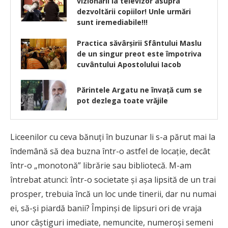
vizionării la televizor asupra
dezvoltării copiilor! Unle urmări
sunt iremediabile!!!
Practica săvârşirii Sfântului Maslu
de un singur preot este împotriva
cuvântului Apostolului Iacob
Părintele Argatu ne învață cum se
pot dezlega toate vrăjile
Liceenilor cu ceva bănuți în buzunar li s-a părut mai la
îndemână să dea buzna într-o astfel de locație, decât
într-o „monotonă” librărie sau bibliotecă. M-am
întrebat atunci: într-o societate și așa lipsită de un trai
prosper, trebuia încă un loc unde tinerii, dar nu numai
ei, să-și piardă banii? Împinși de lipsuri ori de vraja
unor câștiguri imediate, nemuncite, numeroşi semeni