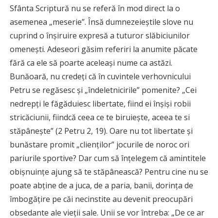
Sfânta Scriptură nu se referă în mod direct la o
asemenea „meserie”. Însă dumnezeieștile slove nu
cuprind o înșiruire expresă a tuturor slăbiciunilor
omenești. Adeseori găsim referiri la anumite păcate
fără ca ele să poarte aceleași nume ca astăzi.
Bunăoară, nu credeți că în cuvintele verhovnicului
Petru se regăsesc și „îndeletnicirile” pomenite? „Cei
nedrepți le făgăduiesc libertate, fiind ei înșiși robii
stricăciunii, fiindcă ceea ce te biruiește, aceea te si
stăpânește” (2 Petru 2, 19). Oare nu tot libertate și
bunăstare promit „clienților” jocurile de noroc ori
pariurile sportive? Dar cum să înțelegem că amintitele
obișnuințe ajung să te stăpânească? Pentru cine nu se
poate abține de a juca, de a paria, banii, dorința de
îmbogățire pe căi necinstite au devenit preocupări
obsedante ale vieții sale. Unii se vor întreba: „De ce ar