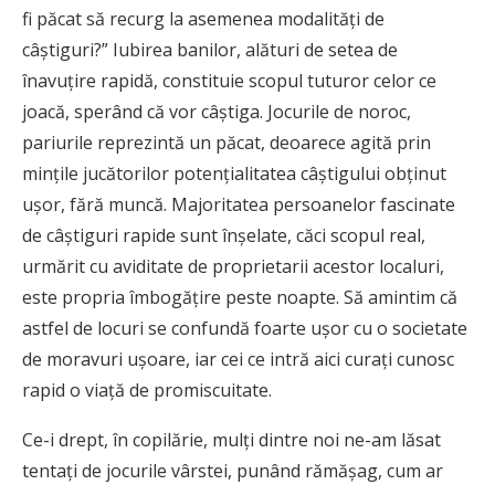
fi păcat să recurg la asemenea modalități de
câștiguri?” Iubirea banilor, alături de setea de
înavuţire rapidă, constituie scopul tuturor celor ce
joacă, sperând că vor câştiga. Jocurile de noroc,
pariurile reprezintă un păcat, deoarece agită prin
mințile jucătorilor potențialitatea câştigului obţinut
uşor, fără muncă. Majoritatea persoanelor fascinate
de câștiguri rapide sunt înșelate, căci scopul real,
urmărit cu aviditate de proprietarii acestor localuri,
este propria îmbogățire peste noapte. Să amintim că
astfel de locuri se confundă foarte ușor cu o societate
de moravuri ușoare, iar cei ce intră aici curați cunosc
rapid o viață de promiscuitate.
Ce-i drept, în copilărie, mulţi dintre noi ne-am lăsat
tentați de jocurile vârstei, punând rămășag, cum ar