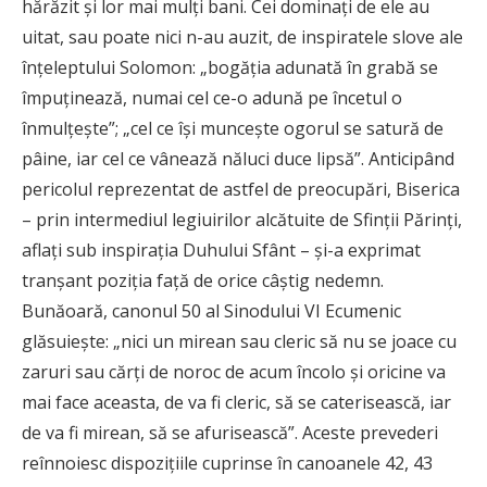
hărăzit și lor mai mulți bani. Cei dominați de ele au
uitat, sau poate nici n-au auzit, de inspiratele slove ale
înțeleptului Solomon: „bogăția adunată în grabă se
împuținează, numai cel ce-o adună pe încetul o
înmulțește”; „cel ce își muncește ogorul se satură de
pâine, iar cel ce vânează năluci duce lipsă”. Anticipând
pericolul reprezentat de astfel de preocupări, Biserica
– prin intermediul legiuirilor alcătuite de Sfinții Părinți,
aflaţi sub inspirația Duhului Sfânt – și-a exprimat
tranșant poziția față de orice câștig nedemn.
Bunăoară, canonul 50 al Sinodului VI Ecumenic
glăsuiește: „nici un mirean sau cleric să nu se joace cu
zaruri sau cărți de noroc de acum încolo și oricine va
mai face aceasta, de va fi cleric, să se caterisească, iar
de va fi mirean, să se afurisească”. Aceste prevederi
reînnoiesc dispozițiile cuprinse în canoanele 42, 43