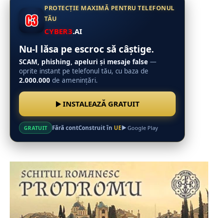
PROTECȚIE MAXIMĂ PENTRU TELEFONUL
TĂU
CYBER3
.AI
Nu-l lăsa pe escroc să câștige.
SCAM, phishing, apeluri și mesaje false
—
oprite instant pe telefonul tău, cu baza de
2.000.000
de amenințări.
INSTALEAZĂ GRATUIT
Fără cont
Construit în
UE
GRATUIT
Google Play