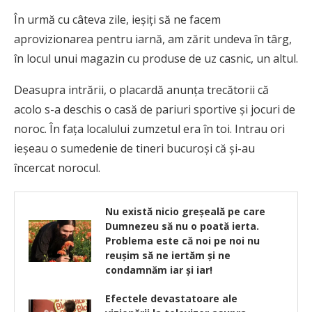
În urmă cu câteva zile, ieșiți să ne facem
aprovizionarea pentru iarnă, am zărit undeva în târg,
în locul unui magazin cu produse de uz casnic, un altul.
Deasupra intrării, o placardă anunța trecătorii că
acolo s-a deschis o casă de pariuri sportive și jocuri de
noroc. În fața localului zumzetul era în toi. Intrau ori
ieșeau o sumedenie de tineri bucuroși că și-au
încercat norocul.
Nu există nicio greșeală pe care
Dumnezeu să nu o poată ierta.
Problema este că noi pe noi nu
reușim să ne iertăm și ne
condamnăm iar și iar!
Efectele devastatoare ale