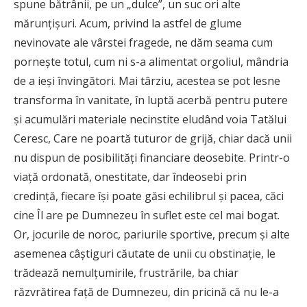
spune bătrânii, pe un „dulce”, un suc ori alte
mărunțișuri. Acum, privind la astfel de glume
nevinovate ale vârstei fragede, ne dăm seama cum
pornește totul, cum ni s-a alimentat orgoliul, mândria
de a ieși învingători. Mai târziu, acestea se pot lesne
transforma în vanitate, în luptă acerbă pentru putere
și acumulări materiale necinstite eludând voia Tatălui
Ceresc, Care ne poartă tuturor de grijă, chiar dacă unii
nu dispun de posibilități financiare deosebite. Printr-o
viață ordonată, onestitate, dar îndeosebi prin
credință, fiecare își poate găsi echilibrul și pacea, căci
cine Îl are pe Dumnezeu în suflet este cel mai bogat.
Or, jocurile de noroc, pariurile sportive, precum și alte
asemenea câștiguri căutate de unii cu obstinație, le
trădează nemulțumirile, frustrările, ba chiar
răzvrătirea față de Dumnezeu, din pricină că nu le-a