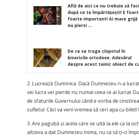
Află de aici ce nu trebuie să fac
după ce te împărtăşeşti! E foart
foarte important! Ai mare grijă
nu pierzi …
De ce se trage clopotul în
bisericile ortodoxe. Adevărul
despre acest tainic obiect de cu
2. Lucrează Duminica. Dacă Dumnezeu n-a lucrat ni
vei lucra vei pierde nu numai ceea ce ai lucrat Du
de sfaturile Guvernului când e vorba de cinstirea D
sufletul. Căci va veni vremea să ceri apa cu bilet!
3. Are pagubă şi acela care se uită la ele ca la och
altceva a dat Dumnezeu inima, nu ca să ţi-o împot