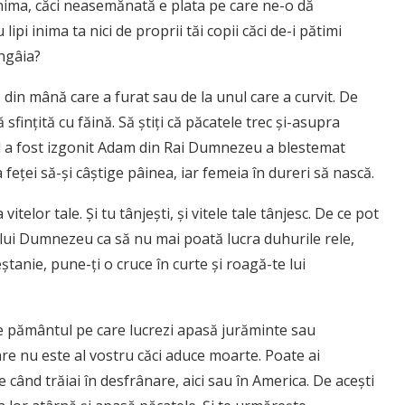
m inima, căci neasemănată e plata pe care ne-o dă
i inima ta nici de proprii tăi copii căci de-i pătimi
ngâia?
din mână care a furat sau de la unul care a curvit. De
sfinţită cu făină. Să ştiţi că păcatele trec şi-asupra
nd a fost izgonit Adam din Rai Dumnezeu a blestemat
feţei să-şi câştige pâinea, iar femeia în dureri să nască.
itelor tale. Şi tu tânjeşti, şi vitele tale tânjesc. De ce pot
a lui Dumnezeu ca să nu mai poată lucra duhurile rele,
eştanie, pune-ţi o cruce în curte şi roagă-te lui
pe pământul pe care lucrezi apasă jurăminte sau
are nu este al vostru căci aduce moarte. Poate ai
când trăiai în desfrânare, aici sau în America. De aceşti