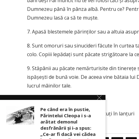
bani deşi i-ai muncit nu te vei folosi căci şi asup
Dumnezeu până în pânza albă. Pentru ce? Pentru că
Dumnezeu lasă ca să te muşte.
7. Apasă blestemele părinţilor sau a altuia asupr
8. Sunt omoruri sau sinucideri făcute în curtea ta 
colo. Copiii lepădaţi sunt păcate strigătoare la ce
9. Stăpânii au păcate nemărturisite din tinereţe 
ispăşeşti de bună voie. De aceea vine bătaia lui
lucrul mâinilor tale.
Pr. Arsenie Boca
Pe când era în pustie,
Sursa: Tinerii, familia și copiii născuți în lanțuri
Părintelui Cleopa i s-a
arătat demonul
desfrânării şi i-a spus:
„Ce-ar fi dacă vei cădea