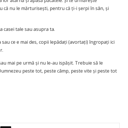
ra lor atârnă şi apasă păcatele. Şi te urmăreşte
 nu le mărturiseşti, pentru că ţi-i şerpi în sân, şi
a casei tale sau asupra ta.
sau ce e mai des, copii lepădaţi (avortaţi) îngropaţi ici
r.
sau mai pe urmă şi nu le-au ispăşit. Trebuie să le
 Dumnezeu peste tot, peste câmp, peste vite şi peste tot