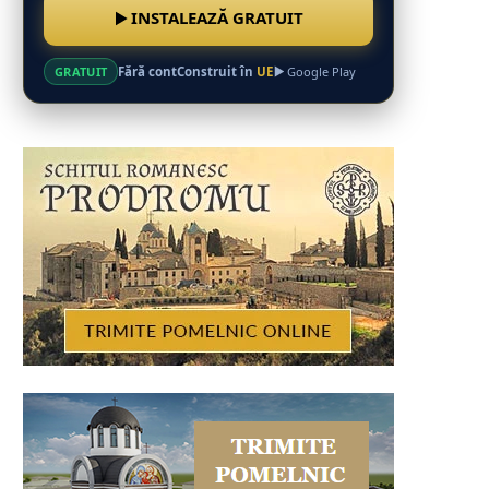
INSTALEAZĂ GRATUIT
Fără cont
Construit în
UE
GRATUIT
Google Play