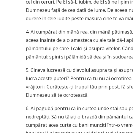
cel din ceruri. Pe El să-L iubim, de El să ne lipi
Dumnezeu faţă de cea dată de lume. De aceea nu lip
durere în cele iubite peste măsură cine te va mâ
4. Ai cumpărat din mână rea, din mână pătimaşă, 
aceea înainte de a o amesteca cu ale tale dă-i apă 
pământului pe care-l calci şi-asupra vitelor. Câ
pământul: spini şi pălămidă să dea şi în sudoarea 
5. Cineva lucrează cu diavolul asupra ta şi asupra v
lucra aceste puteri? Pentru că tu nu ai ocrotire
vrăjitorii. Curăţeşte-ţi trupul tău prin post, fă sf
Dumnezeu să te ocrotească.
6. Ai pagubă pentru că în curtea unde stai sau 
nedreptăţi. Să nu tăiaţi o brazdă din pământul c
cumpărat acea curte cu bani munciţi într-o vreme 