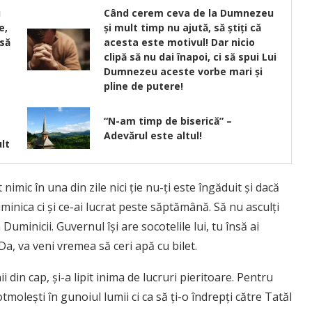
i
Când cerem ceva de la Dumnezeu
e,
şi mult timp nu ajută, să ştiţi că
 să
acesta este motivul! Dar nicio
clipă să nu dai înapoi, ci să spui Lui
Dumnezeu aceste vorbe mari și
pline de putere!
“N-am timp de biserică” –
Adevărul este altul!
lt
mic în una din zile nici ţie nu-ţi este îngăduit şi dacă
minica ci şi ce-ai lucrat peste săptămână. Să nu asculţi
uminicii. Guvernul îşi are socotelile lui, tu însă ai
 Da, va veni vremea să ceri apă cu bilet.
ii din cap, şi-a lipit inima de lucruri pieritoare. Pentru
moleşti în gunoiul lumii ci ca să ţi-o îndrepţi către Tatăl