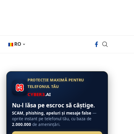
RO
PROTECȚIE MAXIMĂ PENTRU
TELEFONUL TĂU
CYBER3
.AI
Nu-l lăsa pe escroc să câștige.
SCAM, phishing, apeluri și mesaje false
—
oprite instant pe telefonul tău, cu baza de
2.000.000
de amenințări.