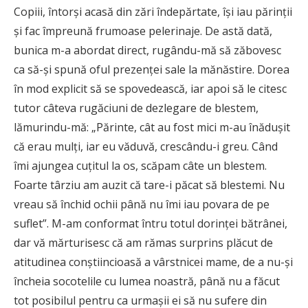
Copiii, întorși acasă din zări îndepărtate, își iau părinții
și fac împreună frumoase pelerinaje. De astă dată,
bunica m-a abordat direct, rugându-mă să zăbovesc
ca să-și spună oful prezenței sale la mănăstire. Dorea
în mod explicit să se spovedească, iar apoi să le citesc
tutor câteva rugăciuni de dezlegare de blestem,
lămurindu-mă: „Părinte, cât au fost mici m-au înădușit
că erau mulți, iar eu văduvă, crescându-i greu. Când
îmi ajungea cuțitul la os, scăpam câte un blestem.
Foarte târziu am auzit că tare-i păcat să blestemi. Nu
vreau să închid ochii până nu îmi iau povara de pe
suflet”. M-am conformat întru totul dorinței bătrânei,
dar vă mărturisesc că am rămas surprins plăcut de
atitudinea conștiincioasă a vârstnicei mame, de a nu-și
încheia socotelile cu lumea noastră, până nu a făcut
tot posibilul pentru ca urmașii ei să nu sufere din