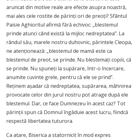
aruncat din motive reale are efecte asupra noastră,
mai ales cele rostite de părinți ori de preoți? Sfântul
Paisie Aghioritul afirmă fără echivoc: „blestemul
prinde atunci când există la mijloc nedreptatea”. La
rândul său, marele nostru duhovnic, părintele Cleopa,
ne atenționează: „blestemul de mamă este ca
blestemul de preot, se prinde. Nu blestemați copiii, că
se prinde. Nu spuneți la supărare, într-o încercare,
anumite cuvinte grele, pentru că ele se prind”.
Reținem așadar că nedreptatea, supărarea, mâhnirea
provocate celor din jurul nostru pot atrage după ele
blestemul. Dar, ce face Dumnezeu în acest caz? Tot
părinții spun că Domnul îngăduie acest lucru, fiindcă
respectă libertatea tuturora.
Ca atare, Biserica a statornicit în mod expres