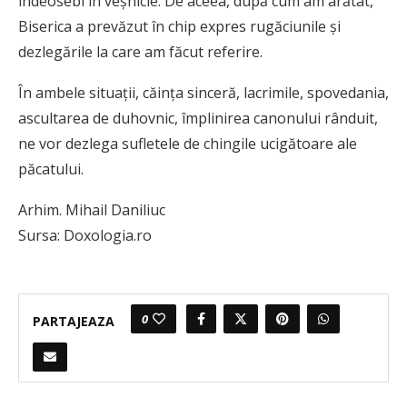
îndeosebi în veșnicie. De aceea, după cum am arătat,
Biserica a prevăzut în chip expres rugăciunile și
dezlegările la care am făcut referire.
În ambele situații, căința sinceră, lacrimile, spovedania,
ascultarea de duhovnic, împlinirea canonului rânduit,
ne vor dezlega sufletele de chingile ucigătoare ale
păcatului.
Arhim. Mihail Daniliuc
Sursa: Doxologia.ro
0
PARTAJEAZA