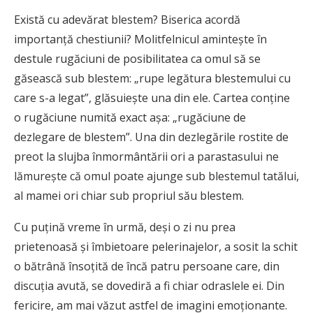
Există cu adevărat blestem? Biserica acordă
importanță chestiunii? Molitfelnicul amintește în
destule rugăciuni de posibilitatea ca omul să se
găsească sub blestem: „rupe legătura blestemului cu
care s-a legat”, glăsuiește una din ele. Cartea conține
o rugăciune numită exact aşa: „rugăciune de
dezlegare de blestem”. Una din dezlegările rostite de
preot la slujba înmormântării ori a parastasului ne
lămurește că omul poate ajunge sub blestemul tatălui,
al mamei ori chiar sub propriul său blestem.
Cu puțină vreme în urmă, deși o zi nu prea
prietenoasă și îmbietoare pelerinajelor, a sosit la schit
o bătrână însoțită de încă patru persoane care, din
discuția avută, se dovediră a fi chiar odraslele ei. Din
fericire, am mai văzut astfel de imagini emoționante.