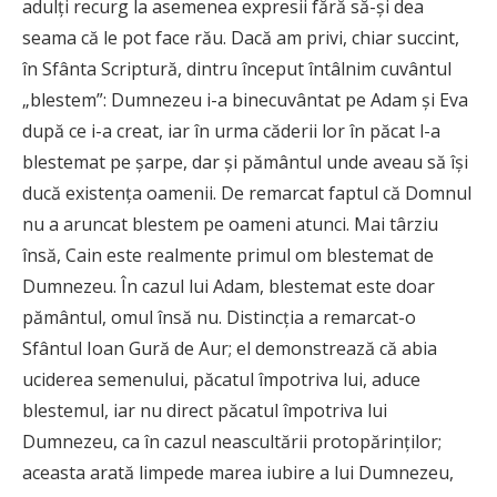
adulți recurg la asemenea expresii fără să-şi dea
seama că le pot face rău. Dacă am privi, chiar succint,
în Sfânta Scriptură, dintru început întâlnim cuvântul
„blestem”: Dumnezeu i-a binecuvântat pe Adam și Eva
după ce i-a creat, iar în urma căderii lor în păcat l-a
blestemat pe șarpe, dar și pământul unde aveau să își
ducă existența oamenii. De remarcat faptul că Domnul
nu a aruncat blestem pe oameni atunci. Mai târziu
însă, Cain este realmente primul om blestemat de
Dumnezeu. În cazul lui Adam, blestemat este doar
pământul, omul însă nu. Distincția a remarcat-o
Sfântul Ioan Gură de Aur; el demonstrează că abia
uciderea semenului, păcatul împotriva lui, aduce
blestemul, iar nu direct păcatul împotriva lui
Dumnezeu, ca în cazul neascultării protopărinţilor;
aceasta arată limpede marea iubire a lui Dumnezeu,