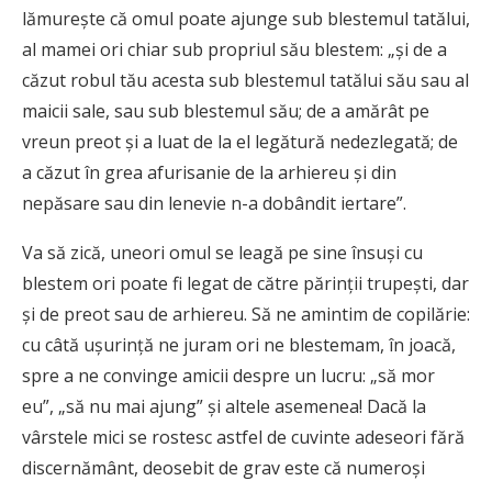
lămurește că omul poate ajunge sub blestemul tatălui,
al mamei ori chiar sub propriul său blestem: „și de a
căzut robul tău acesta sub blestemul tatălui său sau al
maicii sale, sau sub blestemul său; de a amărât pe
vreun preot și a luat de la el legătură nedezlegată; de
a căzut în grea afurisanie de la arhiereu și din
nepăsare sau din lenevie n-a dobândit iertare”.
Va să zică, uneori omul se leagă pe sine însuși cu
blestem ori poate fi legat de către părinții trupești, dar
și de preot sau de arhiereu. Să ne amintim de copilărie:
cu câtă ușurință ne juram ori ne blestemam, în joacă,
spre a ne convinge amicii despre un lucru: „să mor
eu”, „să nu mai ajung” și altele asemenea! Dacă la
vârstele mici se rostesc astfel de cuvinte adeseori fără
discernământ, deosebit de grav este că numeroşi