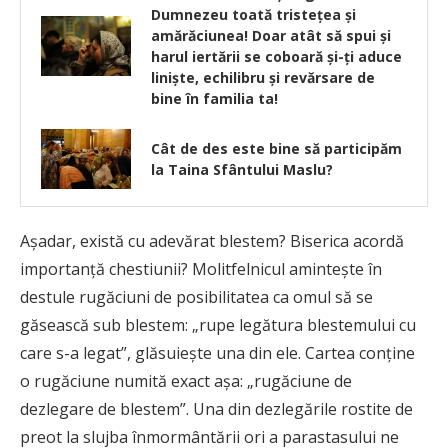
Dumnezeu toată tristeţea şi
amărăciunea! Doar atât să spui și
harul iertării se coboară și-ți aduce
liniște, echilibru și revărsare de
bine în familia ta!
Cât de des este bine să participăm
la Taina Sfântului Maslu?
Așadar, există cu adevărat blestem? Biserica acordă
importanță chestiunii? Molitfelnicul amintește în
destule rugăciuni de posibilitatea ca omul să se
găsească sub blestem: „rupe legătura blestemului cu
care s-a legat”, glăsuiește una din ele. Cartea conține
o rugăciune numită exact aşa: „rugăciune de
dezlegare de blestem”. Una din dezlegările rostite de
preot la slujba înmormântării ori a parastasului ne