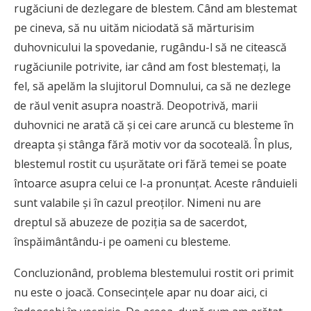
rugăciuni de dezlegare de blestem. Când am blestemat
pe cineva, să nu uităm niciodată să mărturisim
duhovnicului la spovedanie, rugându-l să ne citească
rugăciunile potrivite, iar când am fost blestemați, la
fel, să apelăm la slujitorul Domnului, ca să ne dezlege
de răul venit asupra noastră. Deopotrivă, marii
duhovnici ne arată că și cei care aruncă cu blesteme în
dreapta și stânga fără motiv vor da socoteală. În plus,
blestemul rostit cu ușurătate ori fără temei se poate
întoarce asupra celui ce l-a pronunțat. Aceste rânduieli
sunt valabile și în cazul preoților. Nimeni nu are
dreptul să abuzeze de poziția sa de sacerdot,
înspăimântându-i pe oameni cu blesteme.
Concluzionând, problema blestemului rostit ori primit
nu este o joacă. Consecințele apar nu doar aici, ci