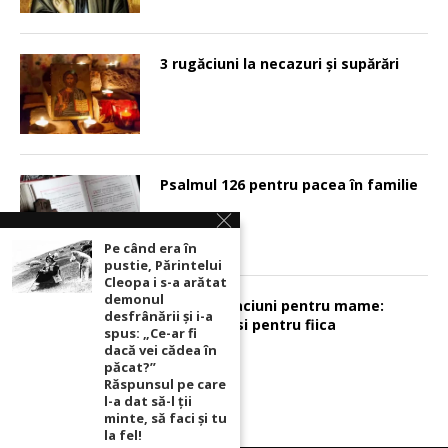
3 rugăciuni la necazuri și supărări
Psalmul 126 pentru pacea în familie
Pe când era în
pustie, Părintelui
Cleopa i s-a arătat
demonul
Sunt 2 rugaciuni pentru mame:
desfrânării şi i-a
pentru fiu si pentru fiica
spus: „Ce-ar fi
dacă vei cădea în
păcat?”
Răspunsul pe care
l-a dat să-l ții
minte, să faci și tu
la fel!