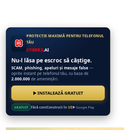
PROTECȚIE MAXIMĂ PENTRU TELEFONUL
TĂU
CYBER3
.AI
Nu-l lăsa pe escroc să câștige.
SCAM, phishing, apeluri și mesaje false
—
oprite instant pe telefonul tău, cu baza de
2.000.000
de amenințări.
INSTALEAZĂ GRATUIT
Fără cont
Construit în
UE
GRATUIT
Google Play