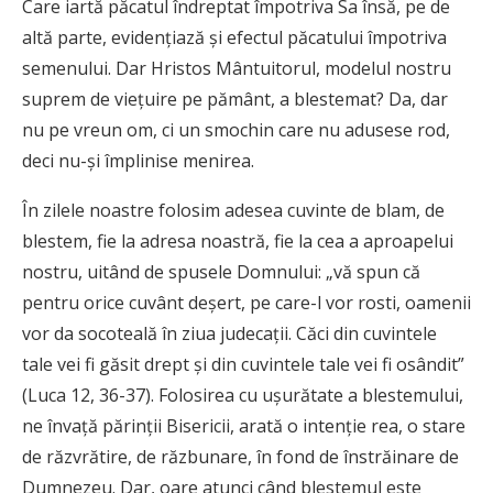
Care iartă păcatul îndreptat împotriva Sa însă, pe de
altă parte, evidențiază şi efectul păcatului împotriva
semenului. Dar Hristos Mântuitorul, modelul nostru
suprem de viețuire pe pământ, a blestemat? Da, dar
nu pe vreun om, ci un smochin care nu adusese rod,
deci nu-și împlinise menirea.
În zilele noastre folosim adesea cuvinte de blam, de
blestem, fie la adresa noastră, fie la cea a aproapelui
nostru, uitând de spusele Domnului: „vă spun că
pentru orice cuvânt deșert, pe care-l vor rosti, oamenii
vor da socoteală în ziua judecații. Căci din cuvintele
tale vei fi găsit drept și din cuvintele tale vei fi osândit”
(Luca 12, 36-37). Folosirea cu ușurătate a blestemului,
ne învață părinții Bisericii, arată o intenție rea, o stare
de răzvrătire, de răzbunare, în fond de înstrăinare de
Dumnezeu. Dar, oare atunci când blestemul este