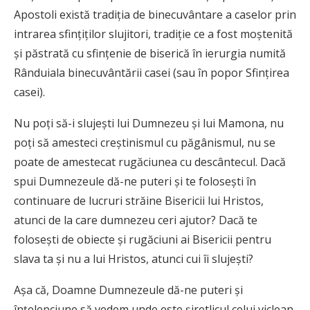
Apostoli există tradiţia de binecuvântare a caselor prin
intrarea sfinţiţilor slujitori, tradiţie ce a fost moştenită
şi păstrată cu sfinţenie de biserică în ierurgia numită
Rânduiala binecuvântării casei (sau în popor Sfinţirea
casei).
Nu poţi să-i slujeşti lui Dumnezeu şi lui Mamona, nu
poţi să amesteci creştinismul cu păgânismul, nu se
poate de amestecat rugăciunea cu descântecul. Dacă
spui Dumnezeule dă-ne puteri şi te foloseşti în
continuare de lucruri străine Bisericii lui Hristos,
atunci de la care dumnezeu ceri ajutor? Dacă te
foloseşti de obiecte şi rugăciuni ai Bisericii pentru
slava ta şi nu a lui Hristos, atunci cui îi slujeşti?
Aşa că, Doamne Dumnezeule dă-ne puteri şi
înţelepciune să vedem unde este şiretlicul celui viclean,