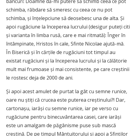
bancuri: Doamne dă-mi putere să schimb ceea ce pot
schimba, răbdare să smeresc cu ceea ce nu pot
schimba, şi înţelepciune să deosebesc una de alta. Şi
apoi rugăciune la începerea lucrului (desigur puteţi citi
şi varianta în limba rusă, care e mai ritmată): Înger în
întâmpinate, Hristos în cale, Sfinte Nicolae ajută-mă.
În Biserică şi în cărţile de rugăciuni tot timpul au
existat rugăciuni şi la începerea lucrului şi la călătorie
mult mai frumoase şi mai consistente, pe care creştinii
le rostesc deja de 2000 de ani.
Şi apoi acest amulet de purtat la gât cu semne runice,
oare nu ştiţi că crucea este puterea creştinului?! Dar,
cartonaşu, iarăşi cu semne runice, iar pe verso cu
rugăciune pentru binecuvântarea casei, care iarăşi
este un amalgam de păgânisme puse sub mască
creştină. De pe timpul Mântuitorului şi apoi a Sfinţilor