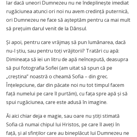
Iar dacă uneori Dumnezeu nu ne îndeplineşte imediat
rugăciunea atunci ori noi nu avem credinţă puternică,
ori Dumnezeu ne face să aşteptăm pentru ca mai mult
să preţuim darul venit de la Dânsul.
Şi apoi, pentru care vrăjmaş să pun lumânarea, dacă
nu-l ştiu, sau pentru toţi vrăjitorii? Tratări cu apă:
Dimineaţa să iei un litru de apă neîncepută, deasupra
să pui fotografia Sofiei (am uitat să spun că pe
„creştina” noastră o cheamă Sofia – din grec.
Înţelepciune, dar din păcate noi nu tot timpul facem
faţă numelui pe care îl purtăm), cu faţa spre apă şi să
spui rugăciunea, care este adusă în imagine.
Ăi aici chiar deja e magie, sau oare nu ştiţi stimată
Sofia că numai chipul lui Hristos, pe care îl aveţi în
faţă, şi al sfinţilor care au bineplăcut lui Dumnezeu ne