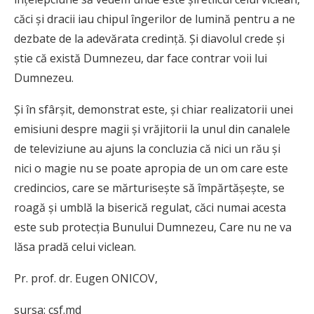
căci şi dracii iau chipul îngerilor de lumină pentru a ne
dezbate de la adevărata credinţă. Şi diavolul crede şi
ştie că există Dumnezeu, dar face contrar voii lui
Dumnezeu.
Şi în sfârşit, demonstrat este, şi chiar realizatorii unei
emisiuni despre magii şi vrăjitorii la unul din canalele
de televiziune au ajuns la concluzia că nici un rău şi
nici o magie nu se poate apropia de un om care este
credincios, care se mărturiseşte să împărtăşeşte, se
roagă şi umblă la biserică regulat, căci numai acesta
este sub protecţia Bunului Dumnezeu, Care nu ne va
lăsa pradă celui viclean.
Pr. prof. dr. Eugen ONICOV,
sursa: csf.md