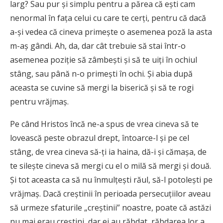
larg? Sau pur şi simplu pentru a părea că eşti cam
nenormal în faţa celui cu care te cerţi, pentru că dacă
a-şi vedea că cineva primeşte o asemenea poză la asta
m-aş gândi. Ah, da, dar cât trebuie să stai într-o
asemenea poziţie să zâmbeşti şi să te uiţi în ochiul
stâng, sau până n-o primeşti în ochi. Şi abia după
aceasta se cuvine să mergi la biserică şi să te rogi
pentru vrăjmaş.
Pe când Hristos încă ne-a spus de vrea cineva să te
lovească peste obrazul drept, întoarce-l şi pe cel
stâng, de vrea cineva să-ţi ia haina, dă-i şi cămaşa, de
te sileşte cineva să mergi cu el o milă să mergi şi două.
Şi tot aceasta ca să nu înmulţeşti răul, să-l potoleşti pe
vrăjmaş. Dacă creştinii în perioada persecuţiilor aveau
să urmeze sfaturile „creştinii” noastre, poate că astăzi
nu mai erau creştini, dar ei au răbdat, răbdarea lor a