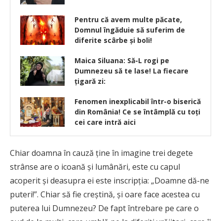
Pentru că avem multe păcate,
Domnul îngăduie să suferim de
diferite scârbe și boli!
Maica Siluana: Să-L rogi pe
Dumnezeu să te lase! La fiecare
ţigară zi:
Fenomen inexplicabil într-o biserică
din România! Ce se întâmplă cu toți
cei care intră aici
Chiar doamna în cauză ţine în imagine trei degete
strânse are o icoană şi lumânări, este cu capul
acoperit şi deasupra ei este inscripţia: „Doamne dă-ne
puteri!”. Chiar să fie creştină, şi oare face acestea cu
puterea lui Dumnezeu? De fapt întrebare pe care o