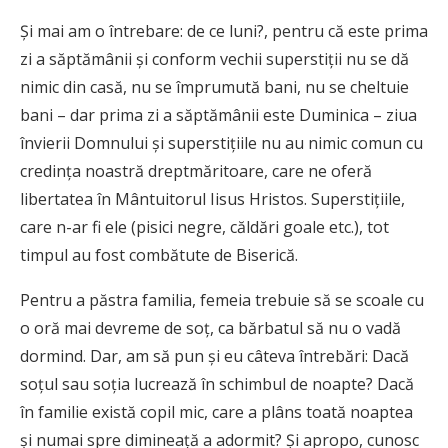
Şi mai am o întrebare: de ce luni?, pentru că este prima
zi a săptămânii şi conform vechii superstiţii nu se dă
nimic din casă, nu se împrumută bani, nu se cheltuie
bani – dar prima zi a săptămânii este Duminica – ziua
învierii Domnului şi superstiţiile nu au nimic comun cu
credinţa noastră dreptmăritoare, care ne oferă
libertatea în Mântuitorul Iisus Hristos. Superstiţiile,
care n-ar fi ele (pisici negre, căldări goale etc.), tot
timpul au fost combătute de Biserică.
Pentru a păstra familia, femeia trebuie să se scoale cu
o oră mai devreme de soţ, ca bărbatul să nu o vadă
dormind. Dar, am să pun şi eu câteva întrebări: Dacă
soţul sau soţia lucrează în schimbul de noapte? Dacă
în familie există copil mic, care a plâns toată noaptea
şi numai spre dimineaţă a adormit? Şi apropo, cunosc