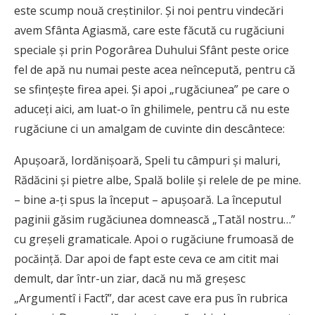
este scump nouă creştinilor. Şi noi pentru vindecări
avem Sfânta Agiasmă, care este făcută cu rugăciuni
speciale şi prin Pogorârea Duhului Sfânt peste orice
fel de apă nu numai peste acea neîncepută, pentru că
se sfinţeşte firea apei. Şi apoi „rugăciunea” pe care o
aduceţi aici, am luat-o în ghilimele, pentru că nu este
rugăciune ci un amalgam de cuvinte din descântece:
Apuşoară, Iordănişoară, Speli tu câmpuri şi maluri,
Rădăcini şi pietre albe, Spală bolile şi relele de pe mine.
– bine a-ţi spus la început – apuşoară. La începutul
paginii găsim rugăciunea domnească „Tatăl nostru…”
cu greşeli gramaticale. Apoi o rugăciune frumoasă de
pocăinţă. Dar apoi de fapt este ceva ce am citit mai
demult, dar într-un ziar, dacă nu mă greşesc
„Argumentî i Factî”, dar acest cave era pus în rubrica