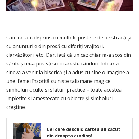
Cam ne-am deprins cu multele postere de pe stradă şi
cu anunţurile din presă cu diferiţi vrăjitori,
clarvăzători, etc.. Dar, iată că un caz chiar m-a scos din
sărite şi m-a pus să scriu aceste rânduri. Într-o zi
cineva a venit la biserică şi a adus cu sine o imagine a
unei femei însoţită cu nişte talismane magice,
simboluri oculte şi sfaturi practice – toate acestea
împletite şi amestecate cu obiecte şi simboluri
creştine.
Cei care deschid cartea au căzut
din dreapta credinţă