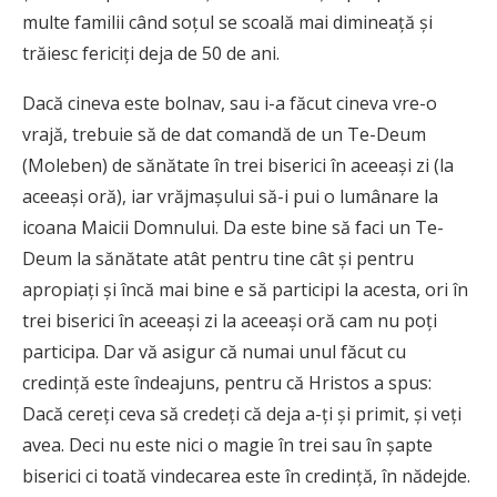
multe familii când soţul se scoală mai dimineaţă şi
trăiesc fericiţi deja de 50 de ani.
Dacă cineva este bolnav, sau i-a făcut cineva vre-o
vrajă, trebuie să de dat comandă de un Te-Deum
(Moleben) de sănătate în trei biserici în aceeaşi zi (la
aceeaşi oră), iar vrăjmaşului să-i pui o lumânare la
icoana Maicii Domnului. Da este bine să faci un Te-
Deum la sănătate atât pentru tine cât şi pentru
apropiaţi şi încă mai bine e să participi la acesta, ori în
trei biserici în aceeaşi zi la aceeaşi oră cam nu poţi
participa. Dar vă asigur că numai unul făcut cu
credinţă este îndeajuns, pentru că Hristos a spus:
Dacă cereţi ceva să credeţi că deja a-ţi şi primit, şi veţi
avea. Deci nu este nici o magie în trei sau în şapte
biserici ci toată vindecarea este în credinţă, în nădejde.