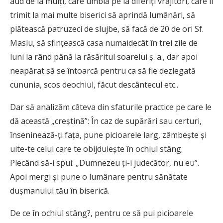
aud de la mulţi, care umblă pe la diferiţi vrăjitori, care îi
trimit la mai multe biserici să aprindă lumânări, să
plătească patruzeci de slujbe, să facă de 20 de ori Sf.
Maslu, să sfinţească casa numaidecât în trei zile de
luni la rând până la răsăritul soarelui ş. a., dar apoi
neapărat să se întoarcă pentru ca să fie dezlegată
cununia, scos deochiul, făcut descântecul etc..
Dar să analizăm câteva din sfaturile practice pe care le
dă această „creştină”: În caz de supărări sau certuri,
înseninează-ţi faţa, pune picioarele larg, zâmbeşte şi
uite-te celui care te obijduieşte în ochiul stâng.
Plecând să-i spui: „Dumnezeu ţi-i judecător, nu eu”.
Apoi mergi şi pune o lumânare pentru sănătate
duşmanului tău în biserică.
De ce în ochiul stâng?, pentru ce să pui picioarele