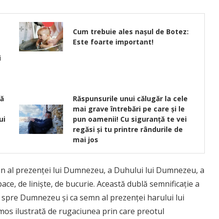
Cum trebuie ales nașul de Botez:
Este foarte important!
i
a
tă
Răspunsurile unui călugăr la cele
mai grave întrebări pe care și le
ui
pun oamenii! Cu siguranță te vei
regăsi și tu printre rândurile de
mai jos
mn al prezenței lui Dumnezeu, a Duhului lui Dumnezeu, a
ace, de liniște, de bucurie. Această dublă semnificație a
ță spre Dumnezeu și ca semn al prezenței harului lui
os ilustrată de rugaciunea prin care preotul