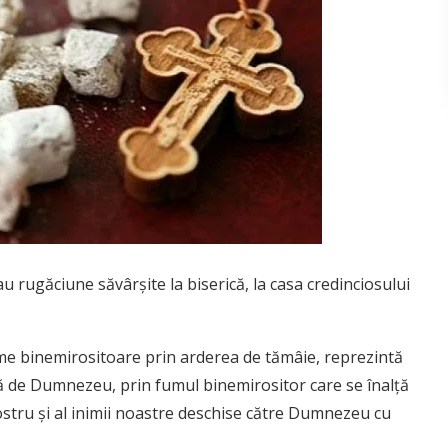
au rugăciune săvârșite la biserică, la casa credinciosului
me binemirositoare prin arderea de tămâie, reprezintă
ță de Dumnezeu, prin fumul binemirositor care se înalță
nostru și al inimii noastre deschise către Dumnezeu cu