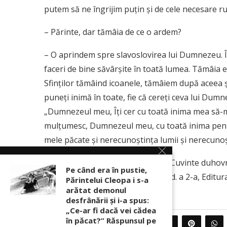
putem să ne îngrijim puțin și de cele necesare rugă
– Părinte, dar tămâia de ce o ardem?
– O aprindem spre slavoslovirea lui Dumnezeu. Îl
faceri de bine săvârşite în toată lumea. Tămâia e
Sfinţilor tămâind icoanele, tămâiem după aceea ş
puneţi inimă în toate, fie că cereţi ceva lui Dumn
„Dumnezeul meu, Îţi cer cu toată inima mea să-mi 
mulţumesc, Dumnezeul meu, cu toată inima pentru
mele păcate şi nerecunoştinţa lumii şi nerecuno
Sursa: Cuviosul Paisie Aghioritul, Cuvinte duhovn
Pe când era în pustie,
Ieroschimonah Ștefan Nuțescu, Ed. a 2-a, Editur
Părintelui Cleopa i s-a
arătat demonul
desfrânării şi i-a spus:
„Ce-ar fi dacă vei cădea
în păcat?” Răspunsul pe
0
PARTAJEAZA