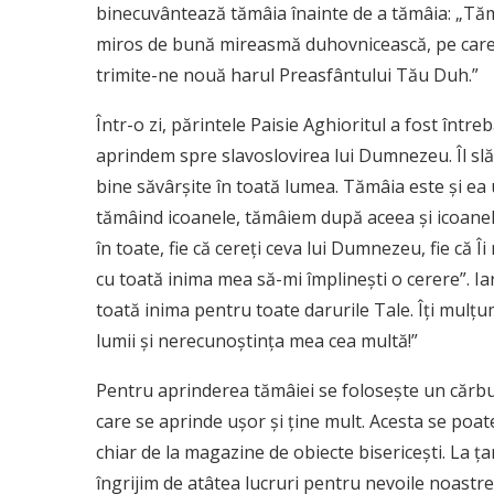
binecuvântează tămâia înainte de a tămâia: „Tăm
miros de bună mireasmă duhovnicească, pe care p
trimite-ne nouă harul Preasfântului Tău Duh.”
Într-o zi, părintele Paisie Aghioritul a fost într
aprindem spre slavoslovirea lui Dumnezeu. Îl slă
bine săvârşite în toată lumea. Tămâia este şi ea 
tămâind icoanele, tămâiem după aceea şi icoanel
în toate, fie că cereţi ceva lui Dumnezeu, fie că
cu toată inima mea să-mi împlineşti o cerere”. I
toată inima pentru toate darurile Tale. Îţi mulţ
lumii şi nerecunoştinţa mea cea multă!”
Pentru aprinderea tămâiei se folosește un cărbu
care se aprinde ușor și ține mult. Acesta se poate
chiar de la magazine de obiecte bisericești. La ț
îngrijim de atâtea lucruri pentru nevoile noastr