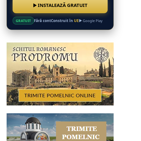
INSTALEAZĂ GRATUIT
Fără cont
Construit în
UE
GRATUIT
Google Play