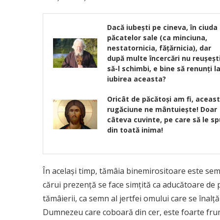
Dacă iubeşti pe cineva, în ciuda
păcatelor sale (ca minciuna,
nestatornicia, făţărnicia), dar
după multe încercări nu reuşeşt
să-l schimbi, e bine să renunţi l
iubirea aceasta?
Oricât de păcătoşi am fi, aceas
rugăciune ne mântuieşte! Doar
câteva cuvinte, pe care să le sp
din toată inima!
În același timp, tămâia binemirositoare este se
cărui prezență se face simțită ca aducătoare de p
tămâierii, ca semn al jertfei omului care se înal
Dumnezeu care coboară din cer, este foarte frum