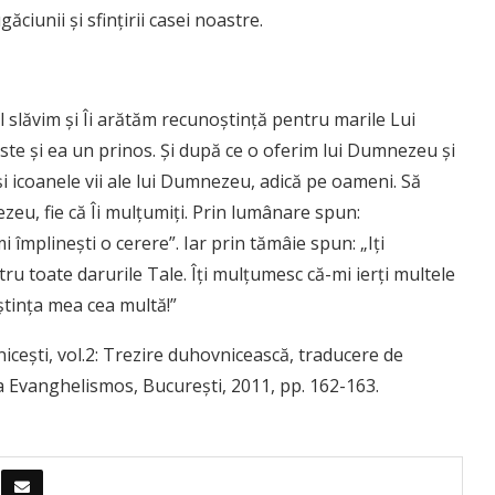
ciunii și sfințirii casei noastre.
 slăvim şi Îi arătăm recunoştinţă pentru marile Lui
ste şi ea un prinos. Şi după ce o oferim lui Dumnezeu şi
i icoanele vii ale lui Dumnezeu, adică pe oameni. Să
ezeu, fie că Îi mulţumiţi. Prin lumânare spun:
împlineşti o cerere”. Iar prin tămâie spun: „Iţi
 toate darurile Tale. Îţi mulţumesc că-mi ierţi multele
ştinţa mea cea multă!”
icești, vol.2: Trezire duhovnicească, traducere de
a Evanghelismos, București, 2011, pp. 162-163.