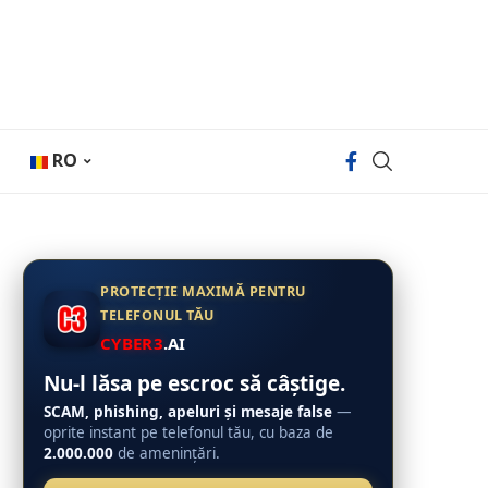
RO
PROTECȚIE MAXIMĂ PENTRU
TELEFONUL TĂU
CYBER3
.AI
Nu-l lăsa pe escroc să câștige.
SCAM, phishing, apeluri și mesaje false
—
oprite instant pe telefonul tău, cu baza de
2.000.000
de amenințări.