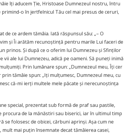
âie îți aducem Ție, Hristoase Dumnezeul nostru, întru
rimind-o în jertfelnicul Tău cel mai presus de ceruri,
ebat de ce ardem tămâia. Iată răspunsul său: „– O
vim şi Îi arătăm recunoştinţă pentru marile Lui faceri de
un prinos. Şi după ce o oferim lui Dumnezeu şi Sfinţilor
e vii ale lui Dumnezeu, adică pe oameni. Să puneţi inimă
 Îi mulţumiţi. Prin lumânare spun: „Dumnezeul meu, Îţi cer
ar prin tămâie spun: „Iţi mulţumesc, Dumnezeul meu, cu
umesc că-mi ierţi multele mele păcate şi nerecunoştinţa
ne special, prezentat sub formă de praf sau pastile,
 procura de la mănăstiri sau biserici, iar în ultimul timp
ară se folosesc de obicei, cărbuni aprinși. Așa cum ne
e, mult mai puțin însemnate decat tămâierea casei,