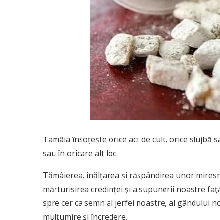
Tamâia însoțește orice act de cult, orice slujbă s
sau în oricare alt loc.
Tămâierea, înălțarea și răspândirea unor mires
mărturisirea credinței și a supunerii noastre fa
spre cer ca semn al jerfei noastre, al gândului 
mulțumire și încredere.