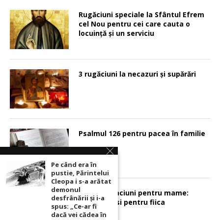
Rugăciuni speciale la Sfântul Efrem
cel Nou pentru cei care cauta o
locuinţă şi un serviciu
3 rugăciuni la necazuri și supărări
Psalmul 126 pentru pacea în familie
Pe când era în
pustie, Părintelui
Cleopa i s-a arătat
demonul
Sunt 2 rugaciuni pentru mame:
desfrânării şi i-a
pentru fiu si pentru fiica
spus: „Ce-ar fi
dacă vei cădea în