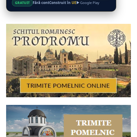
Fără cont
Construit în
UE
GRATUIT
Google Play