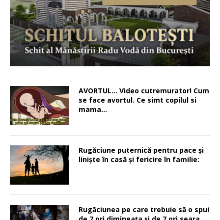
AVORTUL… Video cutremurator! Cum
se face avortul. Ce simt copilul si
mama…
Rugăciune puternică pentru pace şi
linişte în casă şi fericire în familie:
Rugăciunea pe care trebuie să o spui
de 7 ori dimineața și de 7 ori seara