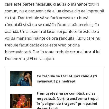
care este partea fiecăruia, ci au să o mănânce toţi în
comun, nu e necuvenit de a lua cineva din ea împreună
cu toţi. Dar trebuie să se facă aceasta cu bună
rânduială şi să nu se cadă în lăcomia pântecelui şi în
osândă. Un alt semn al lăcomiei pântecelui este de a
voi să mănânci înainte de ora rânduită, lucru care nu
trebuie făcut decât dacă este vreo pricină
binecuvântată. Dar în toate trebuie cerut ajutorul lui
Dumnezeu şi El ne va ajuta.
Ce trebuie să faci atunci când ești
învinovățit pe nedrept
Frumusețea nu se cumpără, nu se
negociază. Nu-ți transforma trupul
în ”poligon de tragere” prin patimi
de tot felul!