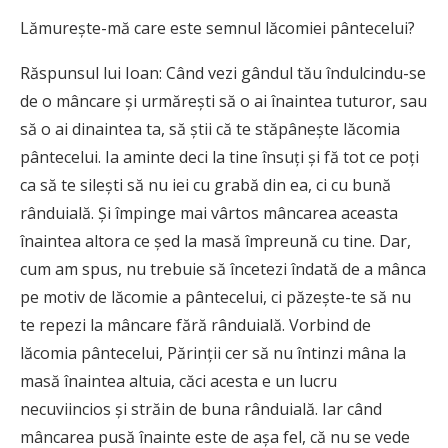
Lămureşte-mă care este semnul lăcomiei pântecelui?
Răspunsul lui Ioan: Când vezi gândul tău îndulcindu-se
de o mâncare şi urmăreşti să o ai înaintea tuturor, sau
să o ai dinaintea ta, să ştii că te stăpâneşte lăcomia
pântecelui. Ia aminte deci la tine însuţi şi fă tot ce poţi
ca să te sileşti să nu iei cu grabă din ea, ci cu bună
rânduială. Şi împinge mai vârtos mâncarea aceasta
înaintea altora ce şed la masă împreună cu tine. Dar,
cum am spus, nu trebuie să încetezi îndată de a mânca
pe motiv de lăcomie a pântecelui, ci păzeşte-te să nu
te repezi la mâncare fără rânduială. Vorbind de
lăcomia pântecelui, Părinţii cer să nu întinzi mâna la
masă înaintea altuia, căci acesta e un lucru
necuviincios şi străin de buna rânduială. Iar când
mâncarea pusă înainte este de aşa fel, că nu se vede