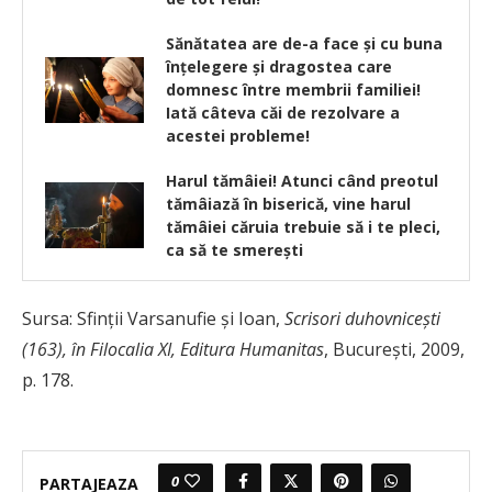
Sănătatea are de-a face şi cu buna
înţelegere şi dragostea care
domnesc între membrii familiei!
Iată câteva căi de rezolvare a
acestei probleme!
Harul tămâiei! Atunci când preotul
tămâiază în biserică, vine harul
tămâiei căruia trebuie să i te pleci,
ca să te smereşti
Sursa: Sfinţii Varsanufie şi Ioan,
Scrisori duhovniceşti
(163), în Filocalia XI, Editura Humanitas
, Bucureşti, 2009,
p. 178.
0
PARTAJEAZA