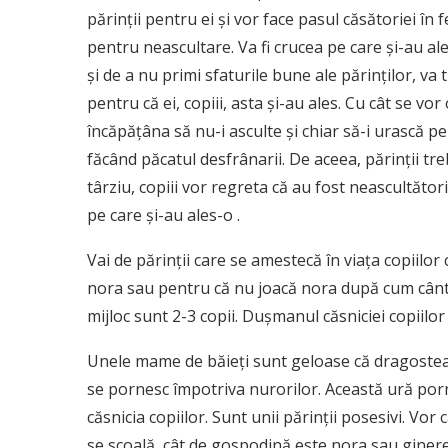
părinţii pentru ei şi vor face pasul căsătoriei în 
pentru neascultare. Va fi crucea pe care şi-au al
şi de a nu primi sfaturile bune ale părinţilor, va 
pentru că ei, copiii, asta şi-au ales. Cu cât se vor
încăpăţâna să nu-i asculte şi chiar să-i urască pe
făcând păcatul desfrânarii. De aceea, părinţii tr
târziu, copiii vor regreta că au fost neascultăto
pe care şi-au ales-o .
Vai de părinţii care se amestecă în viaţa copiilor 
nora sau pentru că nu joacă nora după cum cântă 
mijloc sunt 2-3 copii. Duşmanul căsniciei copiilor 
Unele mame de băieţi sunt geloase că dragostea f
se pornesc împotriva nurorilor. Această ură porn
căsnicia copiilor. Sunt unii părinţii posesivi. Vor 
se scoală, cât de gospodină este nora sau ginerel