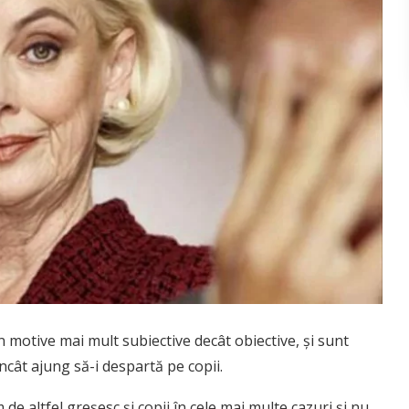
n motive mai mult subiective decât obiective, şi sunt
încât ajung să-i despartă pe copii.
m de altfel greşesc şi copii în cele mai multe cazuri şi nu