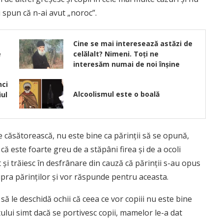
i spun că n-ai avut „noroc”.
Cine se mai interesează astăzi de
e
celălalt? Nimeni. Toți ne
interesăm numai de noi înșine
nci
Alcoolismul este o boală
iul
se căsătorească, nu este bine ca părinţii să se opună,
ă este foarte greu de a stăpâni firea şi de a ocoli
t şi trăiesc în desfrânare din cauză că părinţii s-au opus
supra părinţilor şi vor răspunde pentru aceasta.
i să le deschidă ochii că ceea ce vor copiii nu este bine
tului simt dacă se portivesc copii, mamelor le-a dat