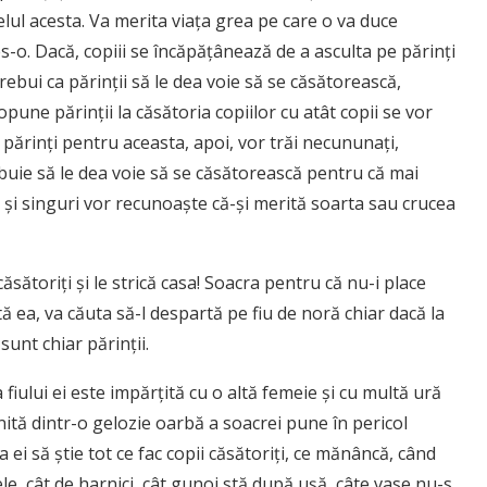
felul acesta. Va merita viaţa grea pe care o va duce
es-o. Dacă, copiii se încăpăţânează de a asculta pe părinţi
trebui ca părinţii să le dea voie să se căsătorească,
 opune părinţii la căsătoria copiilor cu atât copii se vor
 părinţi pentru aceasta, apoi, vor trăi necununaţi,
ebuie să le dea voie să se căsătorească pentru că mai
ri şi singuri vor recunoaşte că-şi merită soarta sau crucea
căsătoriţi şi le strică casa! Soacra pentru că nu-i place
ea, va căuta să-l despartă pe fiu de noră chiar dacă la
sunt chiar părinţii.
iului ei este impărţită cu o altă femeie şi cu multă ură
ită dintr-o gelozie oarbă a soacrei pune în pericol
ca ei să ştie tot ce fac copii căsătoriţi, ce mănâncă, când
e, cât de harnici, cât gunoi stă după uşă, câte vase nu-s