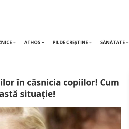
ZNICE
ATHOS
PILDE CREȘTINE
SĂNĂTATE
lor în căsnicia copiilor! Cum
astă situație!