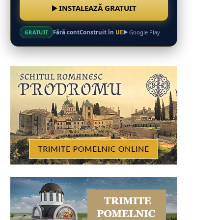
INSTALEAZĂ GRATUIT
Fără cont
Construit în
UE
GRATUIT
Google Play