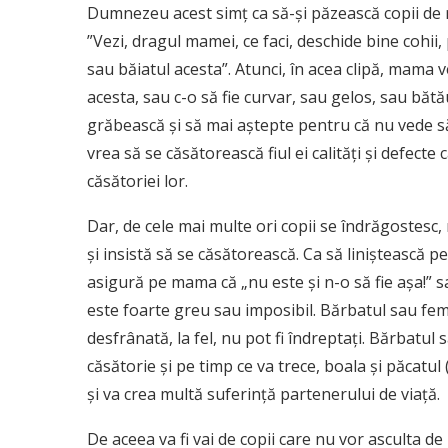
Dumnezeu acest simţ ca să-şi păzească copii de r
”Vezi, dragul mamei, ce faci, deschide bine cohii
sau băiatul acesta”. Atunci, în acea clipă, mama ve
acesta, sau c-o să fie curvar, sau gelos, sau bătă
grăbească şi să mai aştepte pentru că nu vede să 
vrea să se căsătorească fiul ei calităţi şi defecte 
căsătoriei lor.
Dar, de cele mai multe ori copii se îndrăgostesc, n
şi insistă să se căsătorească. Ca să liniştească p
asigură pe mama că „nu este şi n-o să fie aşa!” 
este foarte greu sau imposibil. Bărbatul sau fem
desfrânată, la fel, nu pot fi îndreptaţi. Bărbatul
căsătorie şi pe timp ce va trece, boala şi păcatul
şi va crea multă suferinţă partenerului de viaţă.
De aceea va fi vai de copii care nu vor asculta de 