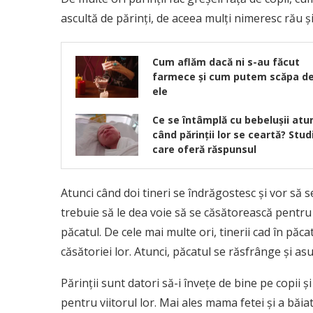
ascultă de părinţi, de aceea mulţi nimeresc rău ş
Cum aflăm dacă ni s-au făcut
farmece și cum putem scăpa d
ele
Ce se întâmplă cu bebeluşii atu
când părinţii lor se ceartă? Stud
care oferă răspunsul
Atunci când doi tineri se îndrăgostesc şi vor să 
trebuie să le dea voie să se căsătorească pentru c
păcatul. De cele mai multe ori, tinerii cad în păca
căsătoriei lor. Atunci, păcatul se răsfrânge şi a
Părinţii sunt datori să-i înveţe de bine pe copii ş
pentru viitorul lor. Mai ales mama fetei şi a băia