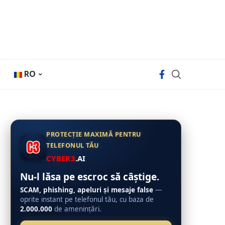
RO
PROTECȚIE MAXIMĂ PENTRU
TELEFONUL TĂU
CYBER3
.AI
Nu-l lăsa pe escroc să câștige.
SCAM, phishing, apeluri și mesaje false
—
oprite instant pe telefonul tău, cu baza de
2.000.000
de amenințări.