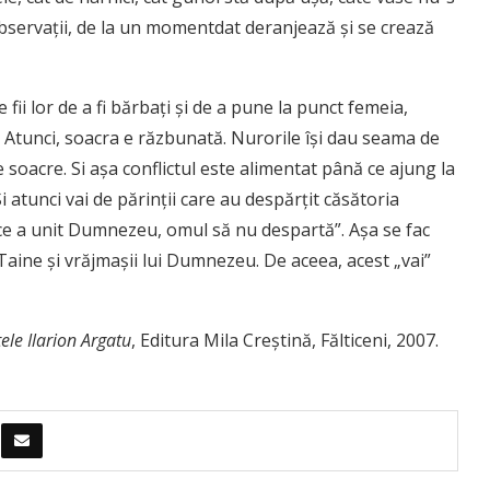
observaţii, de la un momentdat deranjează şi se crează
ii lor de a fi bărbaţi şi de a pune la punct femeia,
. Atunci, soacra e răzbunată. Nurorile îşi dau seama de
pe soacre. Si aşa conflictul este alimentat până ce ajung la
 atunci vai de părinţii care au despărţit căsătoria
a ce a unit Dumnezeu, omul să nu despartă”. Aşa se fac
r Taine şi vrăjmaşii lui Dumnezeu. De aceea, acest „vai”
tele Ilarion Argatu
, Editura Mila Creştină, Fălticeni, 2007.