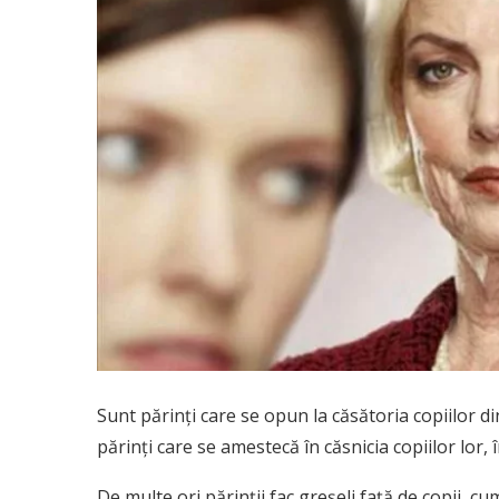
Sunt părinţi care se opun la căsătoria copiilor di
părinţi care se amestecă în căsnicia copiilor lor, 
De multe ori părinţii fac greşeli faţă de copii, cu