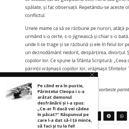
spălate, şi fac observaţii. Repetându-se aceste 
conflictul.
Unele mame ca să se răzbune pe nurori, atâţă pe f
urmând s-o certe, s-o jignească şi chiar s-o bată
unde li se trage şi se răzbună şi ele în felul lor 
un deznodământ nedorit, despărţirea, divorţul. Şi
copiilor lor. Ce spune la Sfânta Scriptură: „Cee
părinţii vrăjmaşii copiilor lor, vrăjmaşii Sfintelo
este foarte mare pentru părinţi.
Pe când era în pustie,
Sursa:
Pe treptele suirii catre cer. Ne vorbeste parin
Părintelui Cleopa i s-a
arătat demonul
desfrânării şi i-a spus:
„Ce-ar fi dacă vei cădea
în păcat?” Răspunsul pe
0
PARTAJEAZA
care l-a dat să-l ții minte,
să faci și tu la fel!