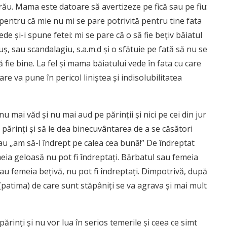
ău. Mama este datoare să avertizeze pe fică sau pe fiu:
, pentru că mie nu mi se pare potrivită pentru tine fata
de şi-i spune fetei: mi se pare că o să fie beţiv băiatul
uş, sau scandalagiu, s.a.m.d şi o sfătuie pe fată să nu se
fie bine. La fel şi mama băiatului vede în fata cu care
care va pune în pericol liniştea şi indisolubilitatea
u mai văd şi nu mai aud pe părinţii şi nici pe cei din jur
e părinţi şi să le dea binecuvântarea de a se căsători
sau „am să-l îndrept pe calea cea bună!” De îndreptat
eia geloasă nu pot fi îndreptaţi. Bărbatul sau femeia
 sau femeia beţivă, nu pot fi îndreptaţi. Dimpotrivă, după
 (patima) de care sunt stăpâniţi se va agrava şi mai mult
părinţi şi nu vor lua în serios temerile şi ceea ce simt