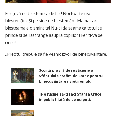
Feriţi-vă de blestem ca de foc! Noi foarte uşor
blestemăm. Şi pe sine ne blestemăm. Mama care
blesteama e o smintita! Nu-si da seama ca totul se
prinde si se rasfrange asupra copiilor ! Feriti-va de
orice!
„Preotul trebuie sa fie vesnic izvor de binecuvantare.
Scurtă pravilă de rugăciune a
Sfântului Serafim de Sarov pentru
binecuvântarea vieții omului
Ți-e rușine să-ți faci Sfânta Cruce
în public? Iată de ce nu poți: