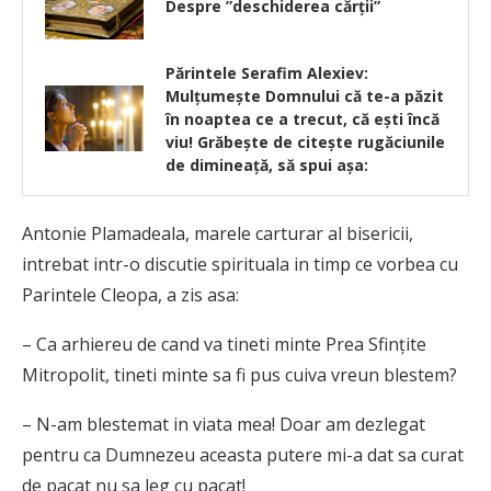
Despre ”deschiderea cărții”
Părintele Serafim Alexiev:
Mulțumește Domnului că te-a păzit
în noaptea ce a trecut, că ești încă
viu! Grăbește de citește rugăciunile
de dimineață, să spui așa:
Antonie Plamadeala, marele carturar al bisericii,
intrebat intr-o discutie spirituala in timp ce vorbea cu
Parintele Cleopa, a zis asa:
– Ca arhiereu de cand va tineti minte Prea Sfinţite
Mitropolit, tineti minte sa fi pus cuiva vreun blestem?
– N-am blestemat in viata mea! Doar am dezlegat
pentru ca Dumnezeu aceasta putere mi-a dat sa curat
de pacat nu sa leg cu pacat!