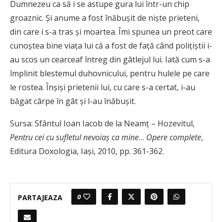
Dumnezeu ca să i se astupe gura lui într-un chip
groaznic. Şi anume a fost înăbuşit de nişte prieteni,
din care i s-a tras şi moartea. Îmi spunea un preot care
cunoştea bine viaţa lui că a fost de faţă când poliţiştii i-
au scos un cearceaf întreg din gâtlejul lui. Iată cum s-a
împlinit blestemul duhovnicului, pentru hulele pe care
le rostea. Înşişi prietenii lui, cu care s-a certat, i-au
băgat cârpe în gât şi l-au înăbuşit.
Sursa: Sfântul Ioan Iacob de la Neamț – Hozevitul,
Pentru cei cu sufletul nevoiaș ca mine
…
Opere complete
,
Editura Doxologia, Iași, 2010, pp. 361-362.
0
PARTAJEAZA