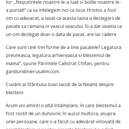
lor: „Neputintele noastre le-a luat si bolile noastre le-
a purtat!” ca sa intelegem noi ca Iisus Hristos a fost
om cu adevarat, a lasat ca acesta taina a dezlegarii de
pacate sa ramana in veacul veacului. Si-a dat seama ca
un om dezlegat doar o data de pacat, are iar cadere.
Care sunt cele trei forme de a tine pacatele? Legatura
preoteasca, legatura arhiereasca si blestemul de
mama”, spune Părintele Calistrat Chifan, pentru
ganduridinierusalim.com.
Cuvânt al Sfântului Ioan Iacob de la Neamț despre
blestem:
Acum voi aminti o altă întâmplare, în care blestemul a
fost rostit de un duhovnic în auzul multora, asupra
unei persoane, care s-a făcut cu adevărat vinovată de