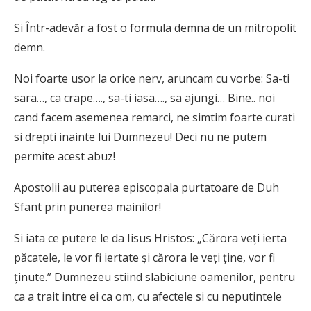
Si Într-adevăr a fost o formula demna de un mitropolit
demn.
Noi foarte usor la orice nerv, aruncam cu vorbe: Sa-ti
sara…, ca crape…., sa-ti iasa…., sa ajungi… Bine.. noi
cand facem asemenea remarci, ne simtim foarte curati
si drepti inainte lui Dumnezeu! Deci nu ne putem
permite acest abuz!
Apostolii au puterea episcopala purtatoare de Duh
Sfant prin punerea mainilor!
Si iata ce putere le da Iisus Hristos: „Cărora veţi ierta
păcatele, le vor fi iertate şi cărora le veţi ţine, vor fi
ţinute.” Dumnezeu stiind slabiciune oamenilor, pentru
ca a trait intre ei ca om, cu afectele si cu neputintele