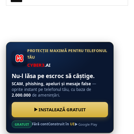
PROTECȚIE MAXIMĂ PENTRU TELEFONUL
TĂU
CYBER3
.AI
Nu-l lăsa pe escroc să câștige.
SCAM, phishing, apeluri și mesaje false
—
oprite instant pe telefonul tău, cu baza de
2.000.000
de amenințări.
INSTALEAZĂ GRATUIT
Fără cont
Construit în
UE
GRATUIT
Google Play