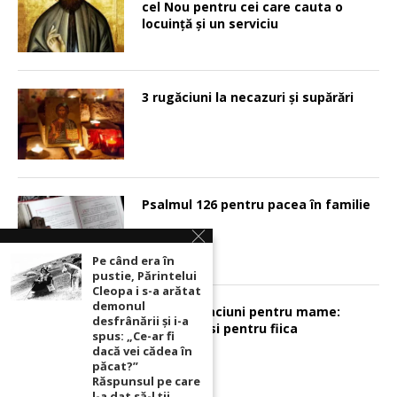
cel Nou pentru cei care cauta o
locuinţă şi un serviciu
3 rugăciuni la necazuri și supărări
Psalmul 126 pentru pacea în familie
Pe când era în
pustie, Părintelui
Cleopa i s-a arătat
demonul
Sunt 2 rugaciuni pentru mame:
desfrânării şi i-a
pentru fiu si pentru fiica
spus: „Ce-ar fi
dacă vei cădea în
păcat?”
Răspunsul pe care
l-a dat să-l ții