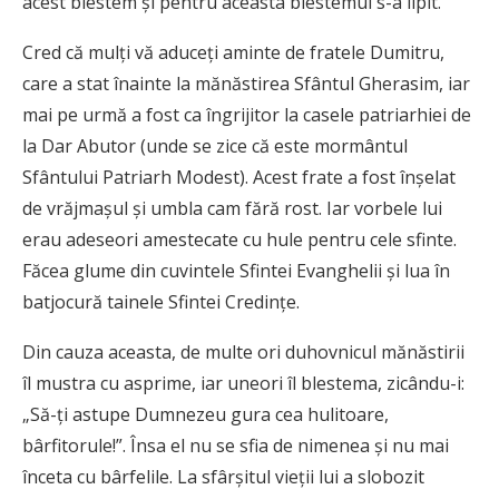
acest blestem şi pentru aceasta blestemul s-a lipit.
Cred că mulţi vă aduceţi aminte de fratele Dumitru,
care a stat înainte la mănăstirea Sfântul Gherasim, iar
mai pe urmă a fost ca îngrijitor la casele patriarhiei de
la Dar Abutor (unde se zice că este mormântul
Sfântului Patriarh Modest). Acest frate a fost înşelat
de vrăjmaşul şi umbla cam fără rost. Iar vorbele lui
erau adeseori amestecate cu hule pentru cele sfinte.
Făcea glume din cuvintele Sfintei Evanghelii şi lua în
batjocură tainele Sfintei Credinţe.
Din cauza aceasta, de multe ori duhovnicul mănăstirii
îl mustra cu asprime, iar uneori îl blestema, zicându-i:
„Să-ţi astupe Dumnezeu gura cea hulitoare,
bârfitorule!”. Însa el nu se sfia de nimenea şi nu mai
înceta cu bârfelile. La sfârşitul vieţii lui a slobozit