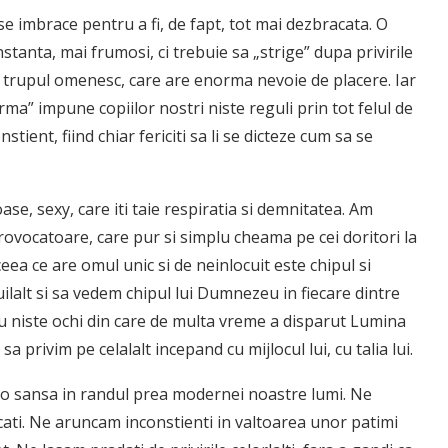
e imbrace pentru a fi, de fapt, tot mai dezbracata. O
nstanta, mai frumosi, ci trebuie sa „strige” dupa privirile
l, trupul omenesc, care are enorma nevoie de placere. Iar
ma” impune copiilor nostri niste reguli prin tot felul de
ient, fiind chiar fericiti sa li se dicteze cum sa se
e, sexy, care iti taie respiratia si demnitatea. Am
ovocatoare, care pur si simplu cheama pe cei doritori la
eea ce are omul unic si de neinlocuit este chipul si
uilalt si sa vedem chipul lui Dumnezeu in fiecare dintre
u niste ochi din care de multa vreme a disparut Lumina
a privim pe celalalt incepand cu mijlocul lui, cu talia lui.
cio sansa in randul prea modernei noastre lumi. Ne
cati. Ne aruncam inconstienti in valtoarea unor patimi