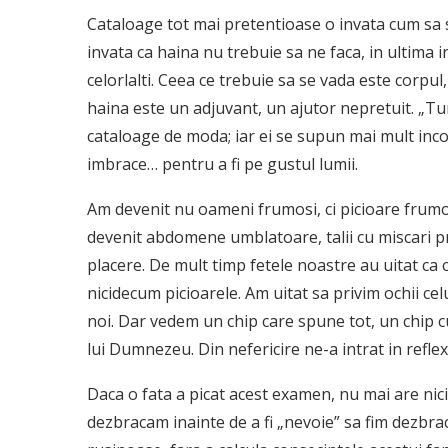
Cataloage tot mai pretentioase o invata cum sa s
invata ca haina nu trebuie sa ne faca, in ultima i
celorlalti. Ceea ce trebuie sa se vada este corpu
haina este un adjuvant, un ajutor nepretuit. „Tur
cataloage de moda; iar ei se supun mai mult inconst
imbrace… pentru a fi pe gustul lumii.
Am devenit nu oameni frumosi, ci picioare frumoas
devenit abdomene umblatoare, talii cu miscari pr
placere. De mult timp fetele noastre au uitat ca c
nicidecum picioarele. Am uitat sa privim ochii cel
noi. Dar vedem un chip care spune tot, un chip c
lui Dumnezeu. Din nefericire ne-a intrat in reflex s
Daca o fata a picat acest examen, nu mai are ni
dezbracam inainte de a fi „nevoie” sa fim dezbra