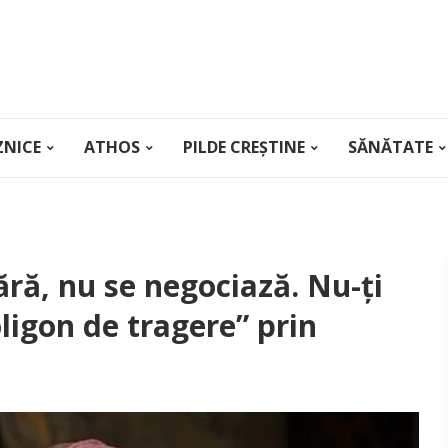
ZNICE
ATHOS
PILDE CREȘTINE
SĂNĂTATE
ă, nu se negociază. Nu-ți
ligon de tragere” prin