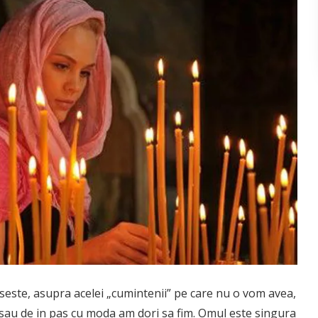
pseste, asupra acelei „cumintenii” pe care nu o vom avea,
sau de in pas cu moda am dori sa fim. Omul este singura