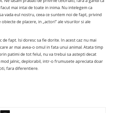
. Ne lasam pradati de privirile celorlalti, fara a gandi ca
 facut mai intai de toate in inima. Nu intelegem ca
sa vada eul nostru, ceea ce suntem noi de fapt, privind
biecte de placere, in „actori” ale visurilor si ale
de fapt. Isi doresc sa fie dorite. In acest caz nu mai
care ar mai avea-o omul in fata unui animal. Atata timp
rin patimi de tot felul, nu va trebui sa astepti decat
in mod jalnic, deplorabil, intr-o frumusete apreciata doar
ti, fara diferentiere.