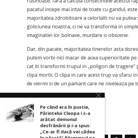
rusinoase, fara a calcula consecintele acestui fapt
pacatul incepe mai intai de toate cu gandul, este
majoritatea zdrobitoare a celorlalti nu va putea 
goliciunea noastra, ci ne va transforma in simple o
imaginatiei lor bolnave, murdare si obscene.
Dar, din pacate, majoritatea tinerelor asta doresc 
putem vorbi nici macar de acea superioritate pe 
cat iti transformi trupul in „poligon de tragere” p
clipa mortii. O clipa in care acest trup va sfarsi 
de viermi si de un pamant care ne niveleaza pe to
Monahul Paulin
Pe când era în pustie,
sursa: aparatorul.md
Părintelui Cleopa i s-a
arătat demonul
desfrânării şi i-a spus:
„Ce-ar fi dacă vei cădea
în păcat?” Răspunsul pe