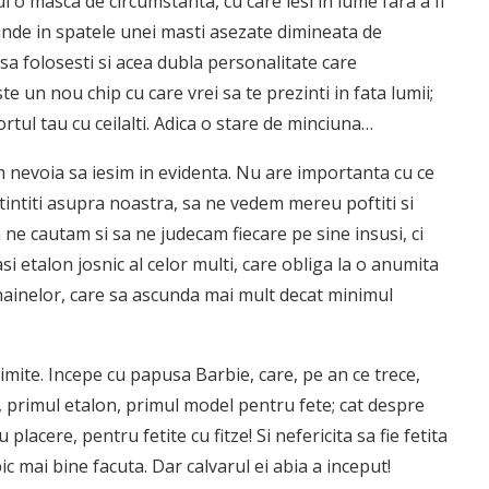
i o masca de circumstanta, cu care iesi in lume fara a fi
ascunde in spatele unei masti asezate dimineata de
 sa folosesti si acea dubla personalitate care
te un nou chip cu care vrei sa te prezinti in fata lumii;
ortul tau cu ceilalti. Adica o stare de minciuna…
 nevoia sa iesim in evidenta. Nu are importanta cu ce
atintiti asupra noastra, sa ne vedem mereu poftiti si
a ne cautam si sa ne judecam fiecare pe sine insusi, ci
asi etalon josnic al celor multi, care obliga la o anumita
a hainelor, care sa ascunda mai mult decat minimul
 imite. Incepe cu papusa Barbie, care, pe an ce trece,
, primul etalon, primul model pentru fete; cat despre
 placere, pentru fetite cu fitze! Si nefericita sa fie fetita
ic mai bine facuta. Dar calvarul ei abia a inceput!