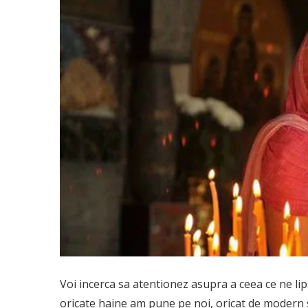
Voi incerca sa atentionez asupra a ceea ce ne li
oricate haine am pune pe noi, oricat de modern 