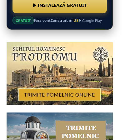
INSTALEAZĂ GRATUIT
Fără cont
Construit în
UE
GRATUIT
Google Play