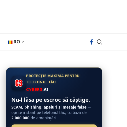
RO
PROTECȚIE MAXIMĂ PENTRU
TELEFONUL TĂU
CYBER3
.AI
Nu-l lăsa pe escroc să câștige.
SCAM, phishing, apeluri și mesaje false
—
oprite instant pe telefonul tău, cu baza de
2.000.000
de amenințări.