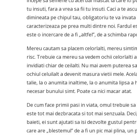
incepe sa semene cu acel bal mascat la care iti pu
tu insuti, fara a vrea sa fii tu insuti. Caci a te 
dimineata pe chipul tau, obligatoriu te va invata
caracterizeaza pe prea multi dintre noi. Fardul es
este o incercare de a fi „altfel”, de a schimba rap
Mereu cautam sa placem celorlalti, mereu simtim
risc. Trebuie ca mereu sa vedem ochii celorlalti 
invidiati chiar de ceilalti. Nu mai avem puterea s
ochiul celuilalt a devenit masura vietii mele. Acel
talie, la o anumita inaltime, la o anumita lipsa 
necesar bunului simt. Poate ca nici macar atat.
De cum face primii pasi in viata, omul trebuie sa
este tot mai dezbracata si tot mai senzuala. Deci
baieti, ei sunt ajutati sa isi dezvolte gustul pentru
care are „blestemul” de a fi un pic mai plina, un p