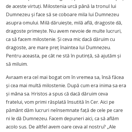
de aceste virtuți. Milostenia urcă până la tronul lui
Dumnezeu și face să se coboare mila lui Dumnezeu
asupra omului. Milă dăruiește, milă află, dragoste dă,
dragoste primește. Nu avem nevoie de multe lucruri,
ca să facem milostenie. Și ceva mic dacă dăruim cu
dragoste, are mare preț înaintea lui Dumnezeu.
Pentru aceasta, pe cât ne stă în putință, să ajutăm și
să miluim.
Avraam era cel mai bogat om în vremea sa, însă făcea
și cea mai multă milostenie. După cum era inima sa era
și mâna sa. Hristos a spus că dacă dăruim ceva
fratelui, vom primi răsplată însutită în Cer. Aici pe
pământ dăm lucruri neînsemnate față de cele pe care
ni le dă Dumnezeu. Facem depuneri aici, ca să aflăm
acolo sus. De altfel avem oare ceva al nostru? „Ale