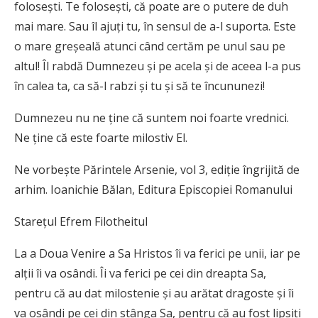
foloseşti. Te foloseşti, că poate are o putere de duh
mai mare. Sau îl ajuţi tu, în sensul de a-l suporta. Este
o mare greşeală atunci când certăm pe unul sau pe
altul! Îl rabdă Dumnezeu şi pe acela şi de aceea l-a pus
în calea ta, ca să-l rabzi şi tu şi să te încununezi!
Dumnezeu nu ne ţine că suntem noi foarte vrednici.
Ne ţine că este foarte milostiv El.
Ne vorbeşte Părintele Arsenie, vol 3, ediţie îngrijită de
arhim. Ioanichie Bălan, Editura Episcopiei Romanului
S
tarețul Efrem Filotheitul
La a Doua Venire a Sa Hristos îi va ferici pe unii, iar pe
alții îi va osândi. Îi va ferici pe cei din dreapta Sa,
pentru că au dat milostenie și au arătat dragoste și îi
va osândi pe cei din stânga Sa, pentru că au fost lipsiți