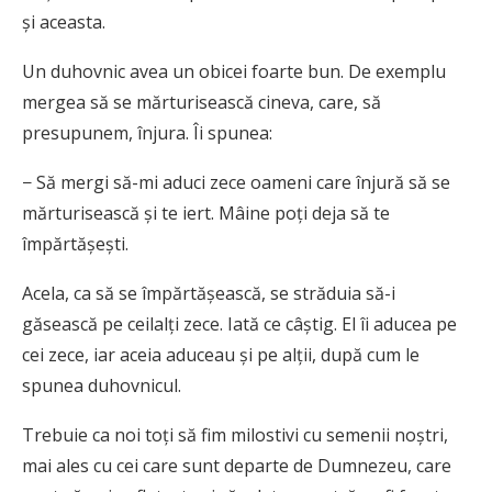
și aceasta.
Un duhovnic avea un obicei foarte bun. De exemplu
mergea să se mărturisească cineva, care, să
presupunem, înjura. Îi spunea:
− Să mergi să-mi aduci zece oameni care înjură să se
mărturisească și te iert. Mâine poți deja să te
împărtășești.
Acela, ca să se împărtășească, se străduia să-i
găsească pe ceilalți zece. Iată ce câștig. El îi aducea pe
cei zece, iar aceia aduceau și pe alții, după cum le
spunea duhovnicul.
Trebuie ca noi toți să fim milostivi cu semenii noștri,
mai ales cu cei care sunt departe de Dumnezeu, care