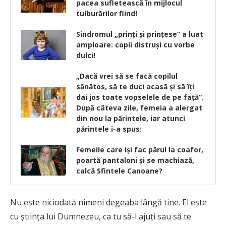
pacea sufletească în mijlocul
tulburărilor fiind!
Sindromul „prinți și prințese” a luat
amploare: copii distruşi cu vorbe
dulci!
„Dacă vrei să se facă copilul
sănătos, să te duci acasă și să îţi
dai jos toate vopselele de pe faţă”.
După câteva zile, femeia a alergat
din nou la părintele, iar atunci
părintele i-a spus:
Femeile care iși fac părul la coafor,
poartă pantaloni și se machiază,
calcă Sfintele Canoane?
Nu este niciodată nimeni degeaba lângă tine. El este
cu ştiinţa lui Dumnezeu, ca tu să-l ajuţi sau să te