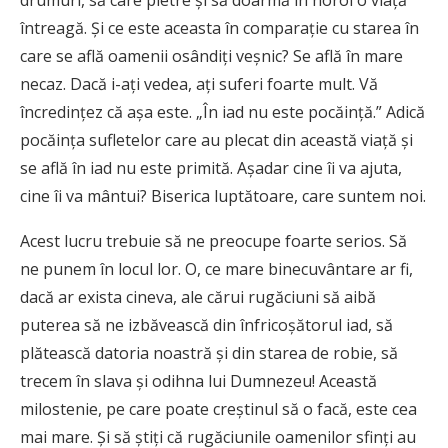
drumuri, să care pietre și să doarmă în noroi o viață
întreagă. Și ce este aceasta în comparație cu starea în
care se află oamenii osândiți veșnic? Se află în mare
necaz. Dacă i-ați vedea, ați suferi foarte mult. Vă
încredințez că așa este. „În iad nu este pocăință.” Adică
pocăința sufletelor care au plecat din această viață și
se află în iad nu este primită. Așadar cine îi va ajuta,
cine îi va mântui? Biserica luptătoare, care suntem noi.
Acest lucru trebuie să ne preocupe foarte serios. Să
ne punem în locul lor. O, ce mare binecuvântare ar fi,
dacă ar exista cineva, ale cărui rugăciuni să aibă
puterea să ne izbăvească din înfricoșătorul iad, să
plătească datoria noastră și din starea de robie, să
trecem în slava și odihna lui Dumnezeu! Această
milostenie, pe care poate creștinul să o facă, este cea
mai mare. Și să știți că rugăciunile oamenilor sfinți au