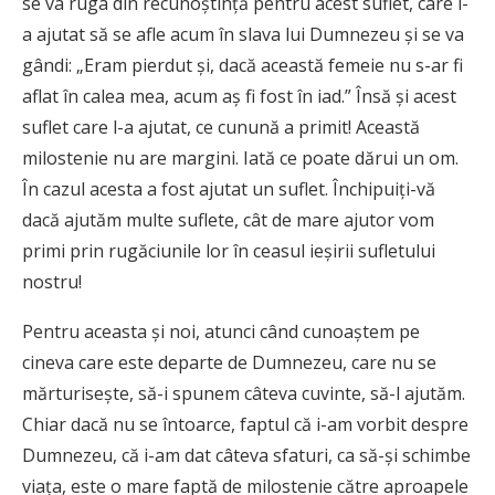
se va ruga din recunoștință pentru acest suflet, care l-
a ajutat să se afle acum în slava lui Dumnezeu și se va
gândi: „Eram pierdut și, dacă această femeie nu s-ar fi
aflat în calea mea, acum aș fi fost în iad.” Însă și acest
suflet care l-a ajutat, ce cunună a primit! Această
milostenie nu are margini. Iată ce poate dărui un om.
În cazul acesta a fost ajutat un suflet. Închipuiți-vă
dacă ajutăm multe suflete, cât de mare ajutor vom
primi prin rugăciunile lor în ceasul ieșirii sufletului
nostru!
Pentru aceasta și noi, atunci când cunoaștem pe
cineva care este departe de Dumnezeu, care nu se
mărturisește, să-i spunem câteva cuvinte, să-l ajutăm.
Chiar dacă nu se întoarce, faptul că i-am vorbit despre
Dumnezeu, că i-am dat câteva sfaturi, ca să-și schimbe
viața, este o mare faptă de milostenie către aproapele