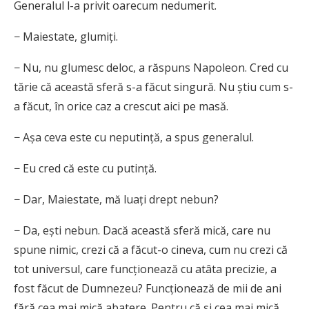
Generalul l-a privit oarecum nedumerit.
− Maiestate, glumiți.
− Nu, nu glumesc deloc, a răspuns Napoleon. Cred cu
tărie că această sferă s-a făcut singură. Nu știu cum s-
a făcut, în orice caz a crescut aici pe masă.
− Așa ceva este cu neputință, a spus generalul.
− Eu cred că este cu putință.
− Dar, Maiestate, mă luați drept nebun?
− Da, ești nebun. Dacă această sferă mică, care nu
spune nimic, crezi că a făcut-o cineva, cum nu crezi că
tot universul, care funcționează cu atâta precizie, a
fost făcut de Dumnezeu? Funcționează de mii de ani
fără cea mai mică abatere. Pentru că și cea mai mică