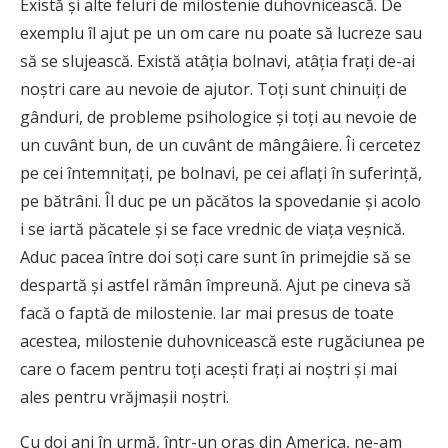
Există și alte feluri de milostenie duhovnicească. De
exemplu îl ajut pe un om care nu poate să lucreze sau
să se slujească. Există atâția bolnavi, atâția frați de-ai
noștri care au nevoie de ajutor. Toți sunt chinuiți de
gânduri, de probleme psihologice și toți au nevoie de
un cuvânt bun, de un cuvânt de mângâiere. Îi cercetez
pe cei întemnițați, pe bolnavi, pe cei aflați în suferință,
pe bătrâni. Îl duc pe un păcătos la spovedanie și acolo
i se iartă păcatele și se face vrednic de viața veșnică.
Aduc pacea între doi soți care sunt în primejdie să se
despartă și astfel rămân împreună. Ajut pe cineva să
facă o faptă de milostenie. Iar mai presus de toate
acestea, milostenie duhovnicească este rugăciunea pe
care o facem pentru toți acești frați ai noștri și mai
ales pentru vrăjmașii noștri.
Cu doi ani în urmă, într-un oraș din America, ne-am