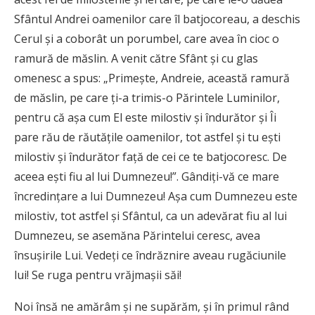
Sfântul Andrei oamenilor care îl batjocoreau, a deschis
Cerul și a coborât un porumbel, care avea în cioc o
ramură de măslin. A venit către Sfânt și cu glas
omenesc a spus: „Primește, Andreie, această ramură
de măslin, pe care ți-a trimis-o Părintele Luminilor,
pentru că așa cum El este milostiv și îndurător și Îi
pare rău de răutățile oamenilor, tot astfel și tu ești
milostiv și îndurător față de cei ce te batjocoresc. De
aceea ești fiu al lui Dumnezeu!”. Gândiți-vă ce mare
încredințare a lui Dumnezeu! Așa cum Dumnezeu este
milostiv, tot astfel și Sfântul, ca un adevărat fiu al lui
Dumnezeu, se asemăna Părintelui ceresc, avea
însușirile Lui. Vedeți ce îndrăznire aveau rugăciunile
lui! Se ruga pentru vrăjmașii săi!
Noi însă ne amărâm și ne supărăm, și în primul rând