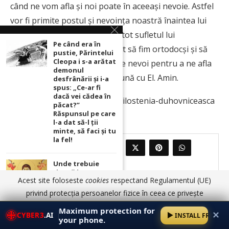
când ne vom afla și noi poate în aceeași nevoie. Astfel
vor fi primite postul și nevoința noastră înaintea lui
Dumnezeu. Să mulțumim din tot sufletul lui
Pe când era în
Dumnezeu, că ne-a învrednicit să fim ortodocși și să
pustie, Părintelui
Cleopa i s-a arătat
avem putința de a milui și a ne nevoi pentru a ne afla
demonul
în slava Sa cea veșnică împreună cu El. Amin.
desfrânării şi i-a
spus: „Ce-ar fi
dacă vei cădea în
Sursa: marturieathonita.ro/milostenia-duhovniceasca
păcat?”
Răspunsul pe care
l-a dat să-l ții
minte, să faci și tu
la fel!
0
PARTAJEAZA
Unde trebuie
ținută icoana cu
Acest site foloseste
cookies
respectand Regulamentul (UE)
Maica Domnului
pentru ca
privind protecția persoanelor fizice în ceea ce privește
rugăciunile
prelucrarea datelor cu caracter personal și privind libera
noastre să prindă
Maximum protection for
✕
CYBER3
.AI
INSTALL FREE
putere
circulație a acestor date.
Am înțeles
Detalii aici
your phone.