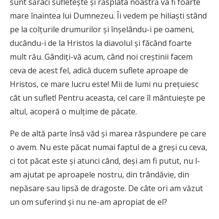
sunt săraci sufletește și răsplata noastră va fi foarte
mare înaintea lui Dumnezeu. Îi vedem pe hiliaști stând
pe la colțurile drumurilor și înșelându-i pe oameni,
ducându-i de la Hristos la diavolul și făcând foarte
mult rău. Gândiți-vă acum, când noi creștinii facem
ceva de acest fel, adică ducem suflete aproape de
Hristos, ce mare lucru este! Mii de lumi nu prețuiesc
cât un suflet! Pentru aceasta, cel care îl mântuiește pe
altul, acoperă o mulțime de păcate.
Pe de altă parte însă văd și marea răspundere pe care
o avem. Nu este păcat numai faptul de a greși cu ceva,
ci tot păcat este și atunci când, deși am fi putut, nu l-
am ajutat pe aproapele nostru, din trândăvie, din
nepăsare sau lipsă de dragoste. De câte ori am văzut
un om suferind și nu ne-am apropiat de el?