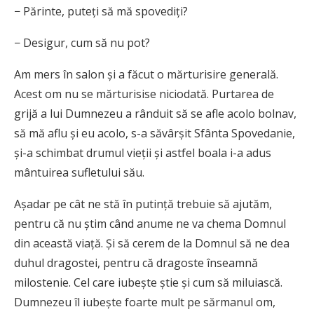
− Părinte, puteți să mă spovediți?
− Desigur, cum să nu pot?
Am mers în salon și a făcut o mărturisire generală.
Acest om nu se mărturisise niciodată. Purtarea de
grijă a lui Dumnezeu a rânduit să se afle acolo bolnav,
să mă aflu și eu acolo, s-a săvârșit Sfânta Spovedanie,
și-a schimbat drumul vieții și astfel boala i-a adus
mântuirea sufletului său.
Așadar pe cât ne stă în putință trebuie să ajutăm,
pentru că nu știm când anume ne va chema Domnul
din această viață. Și să cerem de la Domnul să ne dea
duhul dragostei, pentru că dragoste înseamnă
milostenie. Cel care iubește știe și cum să miluiască.
Dumnezeu îl iubește foarte mult pe sărmanul om,