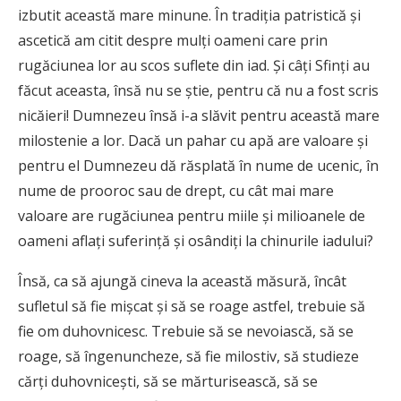
izbutit această mare minune. În tradiția patristică și
ascetică am citit despre mulți oameni care prin
rugăciunea lor au scos suflete din iad. Și câți Sfinți au
făcut aceasta, însă nu se știe, pentru că nu a fost scris
nicăieri! Dumnezeu însă i-a slăvit pentru această mare
milostenie a lor. Dacă un pahar cu apă are valoare și
pentru el Dumnezeu dă răsplată în nume de ucenic, în
nume de prooroc sau de drept, cu cât mai mare
valoare are rugăciunea pentru miile și milioanele de
oameni aflați suferință și osândiți la chinurile iadului?
Însă, ca să ajungă cineva la această măsură, încât
sufletul să fie mișcat și să se roage astfel, trebuie să
fie om duhovnicesc. Trebuie să se nevoiască, să se
roage, să îngenuncheze, să fie milostiv, să studieze
cărți duhovnicești, să se mărturisească, să se