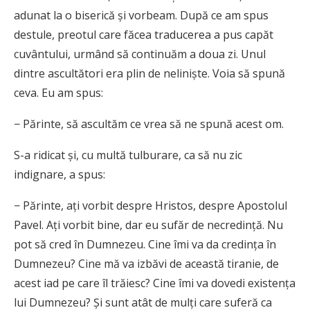
adunat la o biserică și vorbeam. După ce am spus
destule, preotul care făcea traducerea a pus capăt
cuvântului, urmând să continuăm a doua zi. Unul
dintre ascultători era plin de neliniște. Voia să spună
ceva. Eu am spus:
− Părinte, să ascultăm ce vrea să ne spună acest om.
S-a ridicat și, cu multă tulburare, ca să nu zic
indignare, a spus:
− Părinte, ați vorbit despre Hristos, despre Apostolul
Pavel. Ați vorbit bine, dar eu sufăr de necredință. Nu
pot să cred în Dumnezeu. Cine îmi va da credința în
Dumnezeu? Cine mă va izbăvi de această tiranie, de
acest iad pe care îl trăiesc? Cine îmi va dovedi existența
lui Dumnezeu? Și sunt atât de mulți care suferă ca