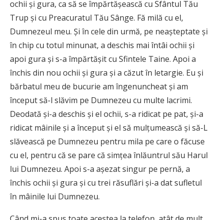
ochii și gura, ca să se împărtășească cu Sfântul Tău
Trup și cu Preacuratul Tău Sânge. Fă milă cu el,
Dumnezeul meu. Și în cele din urmă, pe neașteptate și
în chip cu totul minunat, a deschis mai întâi ochii și
apoi gura și s-a împărtășit cu Sfintele Taine. Apoi a
închis din nou ochii și gura și a căzut în letargie. Eu și
bărbatul meu de bucurie am îngenuncheat și am
început să-l slăvim pe Dumnezeu cu multe lacrimi.
Deodată și-a deschis și el ochii, s-a ridicat pe pat, și-a
ridicat mâinile și a început și el să mulțumească și să-L
slăvească pe Dumnezeu pentru mila pe care o făcuse
cu el, pentru că se pare că simțea înlăuntrul său Harul
lui Dumnezeu. Apoi s-a așezat singur pe pernă, a
închis ochii și gura și cu trei răsuflări și-a dat sufletul
în mâinile lui Dumnezeu.
Când mi-a spus toate acestea la telefon, atât de mult