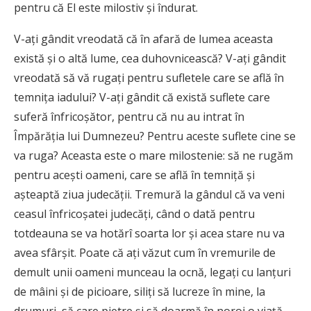
pentru că El este milostiv și îndurat.
V-ați gândit vreodată că în afară de lumea aceasta
există și o altă lume, cea duhovnicească? V-ați gândit
vreodată să vă rugați pentru sufletele care se află în
temnița iadului? V-ați gândit că există suflete care
suferă înfricoșător, pentru că nu au intrat în
Împărăția lui Dumnezeu? Pentru aceste suflete cine se
va ruga? Aceasta este o mare milostenie: să ne rugăm
pentru acești oameni, care se află în temniță și
așteaptă ziua judecății. Tremură la gândul că va veni
ceasul înfricoșatei judecăți, când o dată pentru
totdeauna se va hotărî soarta lor și acea stare nu va
avea sfârșit. Poate că ați văzut cum în vremurile de
demult unii oameni munceau la ocnă, legați cu lanțuri
de mâini și de picioare, siliți să lucreze în mine, la