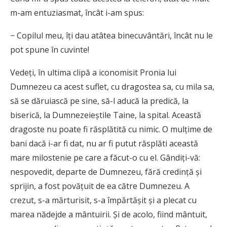
m-am entuziasmat, încât i-am spus:
− Copilul meu, îți dau atâtea binecuvântări, încât nu le
pot spune în cuvinte!
Vedeți, în ultima clipă a iconomisit Pronia lui
Dumnezeu ca acest suflet, cu dragostea sa, cu mila sa,
să se dăruiască pe sine, să-l aducă la predică, la
biserică, la Dumnezeieștile Taine, la spital. Această
dragoste nu poate fi răsplătită cu nimic. O mulțime de
bani dacă i-ar fi dat, nu ar fi putut răsplăti această
mare milostenie pe care a făcut-o cu el. Gândiți-vă:
nespovedit, departe de Dumnezeu, fără credință și
sprijin, a fost povățuit de ea către Dumnezeu. A
crezut, s-a mărturisit, s-a împărtășit și a plecat cu
marea nădejde a mântuirii. Și de acolo, fiind mântuit,