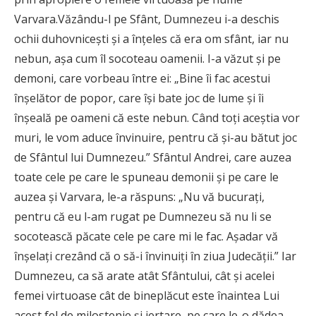
Varvara.Văzându-l pe Sfânt, Dumnezeu i-a deschis
ochii duhovnicești și a înțeles că era om sfânt, iar nu
nebun, așa cum îl socoteau oamenii. I-a văzut și pe
demoni, care vorbeau între ei: „Bine îi fac acestui
înșelător de popor, care își bate joc de lume și îi
înșeală pe oameni că este nebun. Când toți aceștia vor
muri, le vom aduce învinuire, pentru că și-au bătut joc
de Sfântul lui Dumnezeu.” Sfântul Andrei, care auzea
toate cele pe care le spuneau demonii și pe care le
auzea și Varvara, le-a răspuns: „Nu vă bucurați,
pentru că eu l-am rugat pe Dumnezeu să nu li se
socotească păcate cele pe care mi le fac. Așadar vă
înșelați crezând că o să-i învinuiți în ziua Judecății.” Iar
Dumnezeu, ca să arate atât Sfântului, cât și acelei
femei virtuoase cât de bineplăcut este înaintea Lui
acest fel de milostenie și iertare, pe care le-o dădea