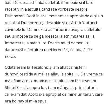
Său. Durerea schimbă sufletul, îl înmoaie și îl face
receptiv în a asculta când i se vorbește despre
Dumnezeu. Dacă în acel moment se apropie de el și un
om al lui Dumnezeu și deschide și o cărticică, atunci
cuvintele lui Dumnezeu au înrâurire asupra sufletului
său și începe să se gândească la schimbarea sa, la
întoarcere, la mântuire. Foarte mulți oameni își
datorează mântuirea unei încercări, fie boală, fie
necaz.
Odată eram la Tesalonic și am aflat că niște fii
duhovnicești de ai mei se aflau la spital ….. De vreme ce
mă aflam acolo, m-am dus la spital, am făcut semnul
Sfintei Cruci asupra lor, i-am mângâiat prin sfaturile
ce le-am dat. Acolo s-a apropiat de mine un tânăr, care
era bolnav și mi-a spus: