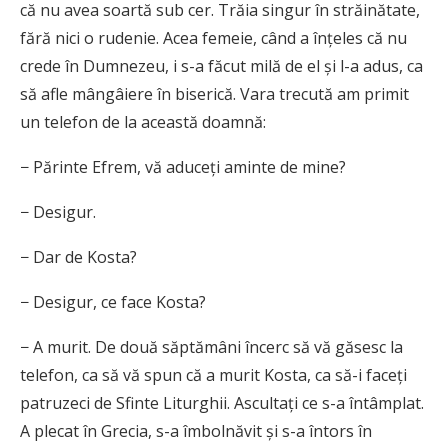
că nu avea soartă sub cer. Trăia singur în străinătate,
fără nici o rudenie. Acea femeie, când a înțeles că nu
crede în Dumnezeu, i s-a făcut milă de el și l-a adus, ca
să afle mângâiere în biserică. Vara trecută am primit
un telefon de la această doamnă:
− Părinte Efrem, vă aduceți aminte de mine?
− Desigur.
− Dar de Kosta?
− Desigur, ce face Kosta?
− A murit. De două săptămâni încerc să vă găsesc la
telefon, ca să vă spun că a murit Kosta, ca să-i faceți
patruzeci de Sfinte Liturghii. Ascultați ce s-a întâmplat.
A plecat în Grecia, s-a îmbolnăvit și s-a întors în