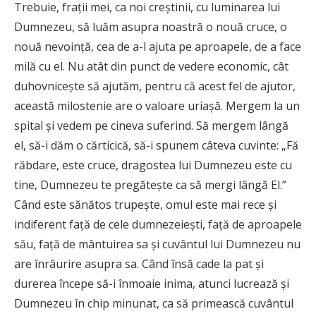
Trebuie, frații mei, ca noi creștinii, cu luminarea lui
Dumnezeu, să luăm asupra noastră o nouă cruce, o
nouă nevoință, cea de a-l ajuta pe aproapele, de a face
milă cu el. Nu atât din punct de vedere economic, cât
duhovnicește să ajutăm, pentru că acest fel de ajutor,
această milostenie are o valoare uriașă. Mergem la un
spital și vedem pe cineva suferind. Să mergem lângă
el, să-i dăm o cărticică, să-i spunem câteva cuvinte: „Fă
răbdare, este cruce, dragostea lui Dumnezeu este cu
tine, Dumnezeu te pregătește ca să mergi lângă El.”
Când este sănătos trupește, omul este mai rece și
indiferent față de cele dumnezeiești, față de aproapele
său, față de mântuirea sa și cuvântul lui Dumnezeu nu
are înrâurire asupra sa. Când însă cade la pat și
durerea începe să-i înmoaie inima, atunci lucrează și
Dumnezeu în chip minunat, ca să primească cuvântul