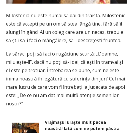
Milostenia nu este numai să dai din traistă. Milostenie
este că accepţi pe un om să stea lângă tine, fără să îl
alungi în gând. Ai un coleg care are un necaz, trebuie
să ştii să-i faci o mângâiere, să-i descreţeşti fruntea.
La săraci poţi să faci o rugăciune scurtă: „Doamne,
miluieşte-l!”, dacă nu poţi să-i dai, că eşti în tramvai şi
el este pe trotuar. Întrebarea se pune, cum ne este
inima noastră în legătură cu suferinţa din jur? Cel mai
mare lucru de care vom fi întrebaţi la Judecata de apoi
este: „De ce nu am dat mai multă atenţie semenilor
noştri?”
Vrăjmaşul urăşte mult pacea
noastră! Iată cum ne putem păstra