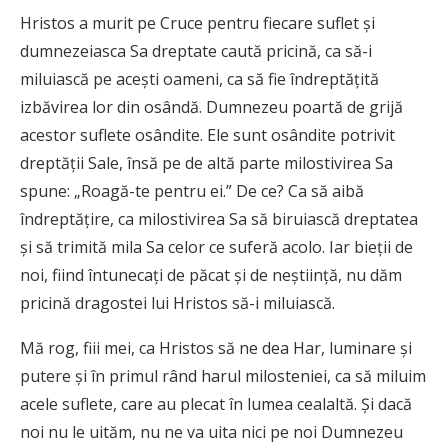
Hristos a murit pe Cruce pentru fiecare suflet și
dumnezeiasca Sa dreptate caută pricină, ca să-i
miluiască pe acești oameni, ca să fie îndreptățită
izbăvirea lor din osândă. Dumnezeu poartă de grijă
acestor suflete osândite. Ele sunt osândite potrivit
dreptății Sale, însă pe de altă parte milostivirea Sa
spune: „Roagă-te pentru ei.” De ce? Ca să aibă
îndreptățire, ca milostivirea Sa să biruiască dreptatea
și să trimită mila Sa celor ce suferă acolo. Iar bieții de
noi, fiind întunecați de păcat și de neștiință, nu dăm
pricină dragostei lui Hristos să-i miluiască.
Mă rog, fiii mei, ca Hristos să ne dea Har, luminare și
putere și în primul rând harul milosteniei, ca să miluim
acele suflete, care au plecat în lumea cealaltă. Și dacă
noi nu le uităm, nu ne va uita nici pe noi Dumnezeu