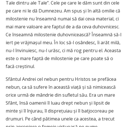
Tale dintru ale Tale”. Cele pe care le dăm sunt din cele
pe care ni le dă Dumnezeu. Am spus și în altă omilie că
milostenie nu înseamnă numai să dai ceva material, ci
mai mare valoare are faptul de a da ceva duhovnicesc.
Ce înseamnă milostenie duhovnicească? Înseamnă să-l
iert pe vrăjmașul meu. În loc să-l osândesc, îi arăt milă,
nu-l învinuiesc, nu-l urăsc, ci mă rog pentru el. Aceasta
este o mare faptă de milostenie pe care poate să o
facă creștinul.
Sfântul Andrei cel nebun pentru Hristos se prefăcea
nebun, ca să sufere în această viață și să nimicească
orice urmă de mândrie din sufletul său. Era un mare
Sfânt, însă oamenii îl luau drept nebun și lipsit de
minte și îl înjurau, îl disprețuiau și îl batjocoreau pe
drumuri. Pe când pătimea unele ca acestea, a trecut
prin apropiere o femeie virtuoasă pe nume