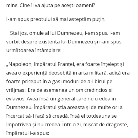
mine. Cine îi va ajuta pe acești oameni?
I-am spus preotului să mai așteptăm puțin.
− Stai jos, omule al lui Dumnezeu, i-am spus. I-am
vorbit despre existența lui Dumnezeu și i-am spus
următoarea întâmplare:
„Napoleon, împăratul Franței, era foarte înțelept și
avea o experiență deosebită în arta militară, adică era
foarte priceput în a găsi moduri de a-i birui pe
vrăjmași. Era de asemenea un om credincios și
evlavios. Avea însă un general care nu credea în
Dumnezeu. Împăratul știa aceasta și de multe ori a
încercat să-l facă să creadă, însă el totdeauna se
împotrivea și nu credea. Într-o zi, mișcat de dragoste,
împăratul i-a spus: