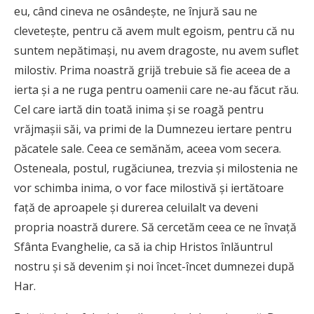
eu, când cineva ne osândește, ne înjură sau ne
clevetește, pentru că avem mult egoism, pentru că nu
suntem nepătimași, nu avem dragoste, nu avem suflet
milostiv. Prima noastră grijă trebuie să fie aceea de a
ierta și a ne ruga pentru oamenii care ne-au făcut rău.
Cel care iartă din toată inima și se roagă pentru
vrăjmașii săi, va primi de la Dumnezeu iertare pentru
păcatele sale. Ceea ce semănăm, aceea vom secera.
Osteneala, postul, rugăciunea, trezvia și milostenia ne
vor schimba inima, o vor face milostivă și iertătoare
față de aproapele și durerea celuilalt va deveni
propria noastră durere. Să cercetăm ceea ce ne învață
Sfânta Evanghelie, ca să ia chip Hristos înlăuntrul
nostru și să devenim și noi încet-încet dumnezei după
Har.