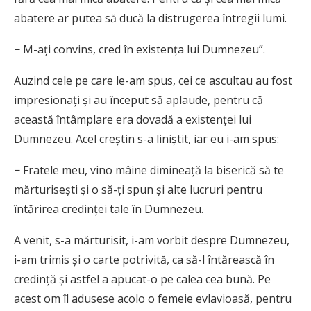
abatere ar putea să ducă la distrugerea întregii lumi.
− M-ați convins, cred în existența lui Dumnezeu”.
Auzind cele pe care le-am spus, cei ce ascultau au fost
impresionați și au început să aplaude, pentru că
această întâmplare era dovadă a existenței lui
Dumnezeu. Acel creștin s-a liniștit, iar eu i-am spus:
− Fratele meu, vino mâine dimineață la biserică să te
mărturisești și o să-ți spun și alte lucruri pentru
întărirea credinței tale în Dumnezeu.
A venit, s-a mărturisit, i-am vorbit despre Dumnezeu,
i-am trimis și o carte potrivită, ca să-l întărească în
credință și astfel a apucat-o pe calea cea bună. Pe
acest om îl adusese acolo o femeie evlavioasă, pentru