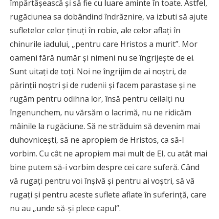
împărtășească și să fie cu luare aminte în toate. Astfel,
rugăciunea sa dobândind îndrăznire, va izbuti să ajute
sufletelor celor ținuți în robie, ale celor aflați în
chinurile iadului, „pentru care Hristos a murit”. Mor
oameni fără număr și nimeni nu se îngrijește de ei.
Sunt uitați de toți. Noi ne îngrijim de ai noștri, de
părinții noștri și de rudenii și facem parastase și ne
rugăm pentru odihna lor, însă pentru ceilalți nu
îngenunchem, nu vărsăm o lacrimă, nu ne ridicăm
mâinile la rugăciune. Să ne străduim să devenim mai
duhovnicești, să ne apropiem de Hristos, ca să-I
vorbim. Cu cât ne apropiem mai mult de El, cu atât mai
bine putem să-i vorbim despre cei care suferă. Când
vă rugați pentru voi înșivă și pentru ai voștri, să vă
rugați și pentru aceste suflete aflate în suferință, care
nu au „unde să-și plece capul”.