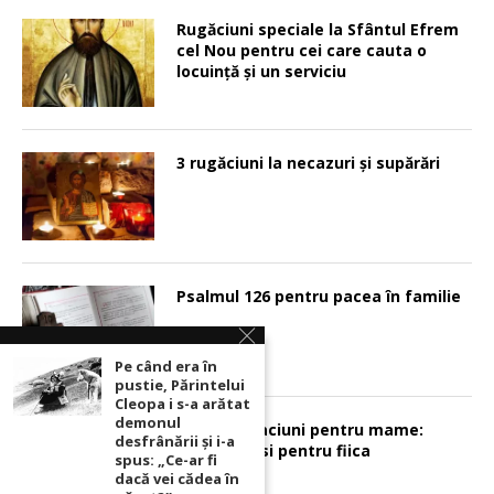
Rugăciuni speciale la Sfântul Efrem
cel Nou pentru cei care cauta o
locuinţă şi un serviciu
3 rugăciuni la necazuri și supărări
Psalmul 126 pentru pacea în familie
Pe când era în
pustie, Părintelui
Cleopa i s-a arătat
demonul
Sunt 2 rugaciuni pentru mame:
desfrânării şi i-a
pentru fiu si pentru fiica
spus: „Ce-ar fi
dacă vei cădea în