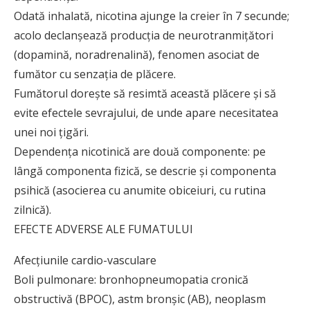
Odată inhalată, nicotina ajunge la creier în 7 secunde;
acolo declanșează producția de neurotranmițători
(dopamină, noradrenalină), fenomen asociat de
fumător cu senzația de plăcere.
Fumătorul dorește să resimtă această plăcere și să
evite efectele sevrajului, de unde apare necesitatea
unei noi țigări.
Dependența nicotinică are două componente: pe
lângă componenta fizică, se descrie și componenta
psihică (asocierea cu anumite obiceiuri, cu rutina
zilnică).
EFECTE ADVERSE ALE FUMATULUI
Afecțiunile cardio-vasculare
Boli pulmonare: bronhopneumopatia cronică
obstructivă (BPOC), astm bronșic (AB), neoplasm