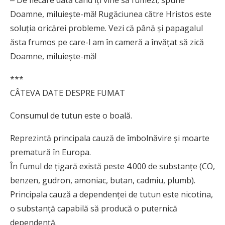
‒ De fiecare dată când îţi vine să fumezi, spune
Doamne, miluieşte-mă! Rugăciunea către Hristos este
soluţia oricărei probleme. Vezi că până şi papagalul
ăsta frumos pe care-l am în cameră a învăţat să zică
Doamne, miluieşte-mă!
***
CÂTEVA DATE DESPRE FUMAT
Consumul de tutun este o boală.
Reprezintă principala cauză de îmbolnăvire și moarte
prematură în Europa.
În fumul de țigară există peste 4.000 de substanțe (CO,
benzen, gudron, amoniac, butan, cadmiu, plumb).
Principala cauză a dependenței de tutun este nicotina,
o substanță capabilă să producă o puternică
dependenţă.