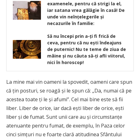
examenele, pentru că strigi la el,
iar satana vrea gălăgie în casă! De
unde vin neînțelegerile și
necazurile în familie:
Să nu începi prin a-ţi fi frică de
ceva, pentru că nu eşti îndeajuns
de puternic! Nu te teme de ziua de
mâine şi nu căuta să-ţi afli viitorul,
nici în horoscop!
La mine mai vin oameni la spovedit, oameni care spun
că ţin posturi, se roagă şi le spun că: „Da, numai că pe
acestea toate ţi le şi afumi”. Cel mai bine este să fii
liber. Liber de orice, iar dacă eşti liber de orice, eşti
liber şi de fumat. Sunt unii care au şi circumstanţe
atenuante pentru fumat, de exemplu, în Paza celor
cinci simţuri nu e foarte clară atitudinea Sfântului