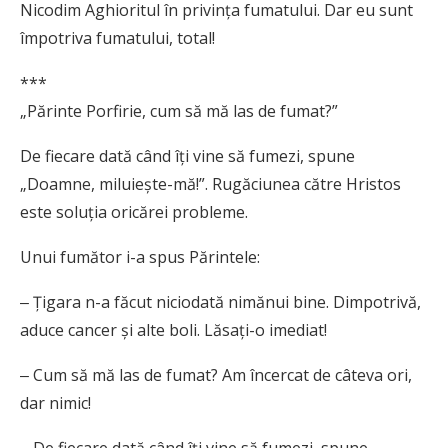
Nicodim Aghioritul în privinţa fumatului. Dar eu sunt
împotriva fumatului, total!
***
„Părinte Porfirie, cum să mă las de fumat?”
De fiecare dată când îţi vine să fumezi, spune
„Doamne, miluieşte-mă!”. Rugăciunea către Hristos
este soluţia oricărei probleme.
Unui fumător i-a spus Părintele:
‒ Ţigara n-a făcut niciodată nimănui bine. Dimpotrivă,
aduce cancer şi alte boli. Lăsaţi-o imediat!
‒ Cum să mă las de fumat? Am încercat de câteva ori,
dar nimic!