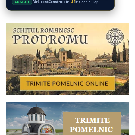
Fără cont
Construit în
UE
GRATUIT
Google Play