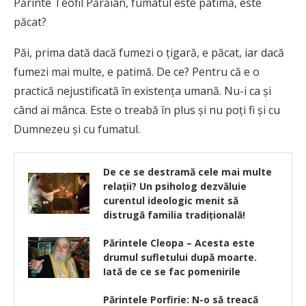
Părinte Teofil Părăian, fumatul este patimă, este
păcat?
Păi, prima dată dacă fumezi o ţigară, e păcat, iar dacă
fumezi mai multe, e patimă. De ce? Pentru că e o
practică nejustificată în existenţa umană. Nu-i ca şi
când ai mânca. Este o treabă în plus şi nu poţi fi şi cu
Dumnezeu şi cu fumatul.
De ce se destramă cele mai multe
relații? Un psiholog dezvăluie
curentul ideologic menit să
distrugă familia tradițională!
Părintele Cleopa – Acesta este
drumul sufletului după moarte.
Iată de ce se fac pomenirile
Părintele Porfirie: N-o să treacă