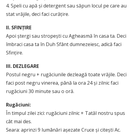
4. Speli cu apă şi detergent sau săpun locul pe care au
stat vrăjile, deci faci curăţire.
II. SFINŢIRE
Apoi ştergi sau stropeşti cu Agheasmă în casa ta. Deci
îmbraci casa ta în Duh Sfânt dumnezeiesc, adică faci
Sfinţire.
III. DEZLEGARE
Postul negru + rugăciunile dezleagă toate vrăjile. Deci
faci post negru vinerea, până la ora 24 şi zilnic faci
rugăciuni 30 minute sau o oră.
Rugăciuni:
În timpul zilei zici: rugăciuni zilnic + Tatăl nostru spus
cât mai des.
Seara: aprinzi 9 lumânări aşezate Cruce şi citeşti Ac.