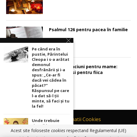
Psalmul 126 pentru pacea în familie
Pe când era în
pustie, Părintelui
Cleopa i s-a arătat
demonul
Sunt 2 rugaciuni pentru mame:
desfrânării şi i-a
pentru fiu si pentru fiica
spus: „Ce-ar fi
dacă vei cădea în
păcat?”
Răspunsul pe care
l-a dat să-l ții
minte, să faci și tu
la fel!
Contact
Informatii Cookies
Unde trebuie
ținută icoana cu
Politică de Confidențialitate
Acest site foloseste
cookies
respectand Regulamentul (UE)
Maica Domnului
TERMENI SI CONDITII DE UTILIZARE
pentru ca