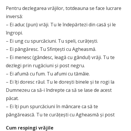
Pentru dezlegarea vrăjilor, totdeauna se face lucrare
inversă:
– Ei aduc (pun) vrăji. Tu le îndepărtezi din casă şi le
îngropi.
– Ei ung cu spurcăciuni. Tu speli, curăţeşti.
– Ei pângăresc. Tu Sfinţeşti cu Agheasmă.
– Ei menesc (gândesc, leagă cu gândul) vrăji. Tu te
dezlegi prin rugăciuni și post negru.
– Ei afumă cu fum. Tu afumi cu tămâie.
– Ei îţi doresc răul. Tu le doreşti binele şi te rogi la
Dumnezeu ca să-i îndrepte ca să se lase de acest
păcat.
– Ei îţi pun spurcăciuni în mâncare ca să te
pângărească. Tu te curăţeşti cu Agheasmă și post
Cum respingi vrăjile