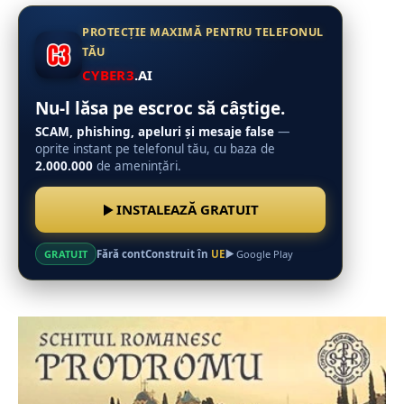
PROTECȚIE MAXIMĂ PENTRU TELEFONUL
TĂU
CYBER3
.AI
Nu-l lăsa pe escroc să câștige.
SCAM, phishing, apeluri și mesaje false
—
oprite instant pe telefonul tău, cu baza de
2.000.000
de amenințări.
INSTALEAZĂ GRATUIT
Fără cont
Construit în
UE
GRATUIT
Google Play