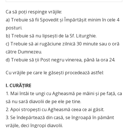
Ca să poţi respinge vrăjile:
a) Trebuie să fii Spovedit şi Împărtăşit minim în cele 4
posturi.
b) Trebuie să nu lipseşti de la Sf. Liturghie.
c) Trebuie să ai rugăciune zilnică 30 minute sau o oră
către Dumnezeu.
d) Trebuie să ţii Post negru vinerea, până la ora 24.
Cu vrăjile pe care le găseşti procedează astfel:
I. CURĂŢIRE
1. Mai întâi te ungi cu Agheasmă pe mâini şi pe faţă, ca
să nu sară diavolii de pe ele pe tine.
2. Apoi stropeşti cu Agheasmă ceea ce ai găsit.
3. Se îndepărtează din casă, se îngroapă în pământ
vrăjile, deci îngropi diavolii.