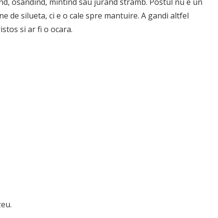
d, osandind, min­tind sau jurand stramb. Postul nu e un
e de silueta, ci e o cale spre mantuire. A gandi altfel
stos si ar fi o ocara.
zeu.