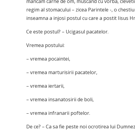
mancam carne de om, muscand cu vorba, clevetin
regim al stomacului – zicea Parintele -, o chestiun
inseamna a injosi postul cu care a postit Iisus Hri
Ce este postul? – Ucigasul pacatelor.
Vremea postului:
– vremea pocaintei,
– vremea marturisirii pacatelor,
– vremea iertarii,
– vremea insanatosirii de boli,
– vremea infranarii poftelor.
De ce? – Ca sa fie peste noi ocrotirea lui Dumne