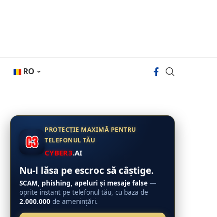
RO
PROTECȚIE MAXIMĂ PENTRU
TELEFONUL TĂU
CYBER3
.AI
Nu-l lăsa pe escroc să câștige.
SCAM, phishing, apeluri și mesaje false
—
oprite instant pe telefonul tău, cu baza de
2.000.000
de amenințări.