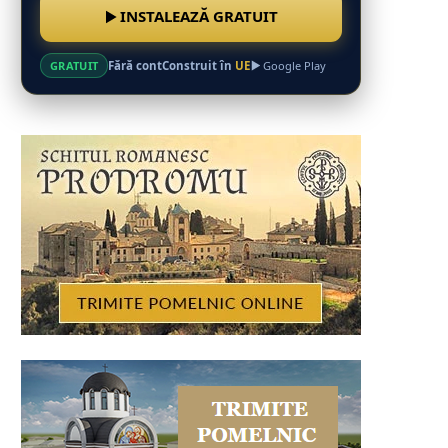
INSTALEAZĂ GRATUIT
Fără cont
Construit în
UE
GRATUIT
Google Play