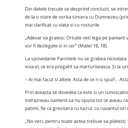
Din datele trecute se desprind concluzii, se intre­
de la o stare de vorba sincera cu Dumnezeu (print
mai clarificat cu viata si cu rosturile.
„Adevar va graiesc: Oricate veti lega pe pamant vo
vor fi dezlegate si in cer” (Matei 18, 18).
La spovedanie Parintele nu se grabea niciodata. A
voia el, ce era pregatit sa marturiseasca. Şi la u
– Ai mai facut si altele. Asta de ce n-o spui?… Asta
Prin aceasta se dovedea ca este si un cunoscator a
indrazneau oamenii sa nu spuna tot ce aveau rau 
patimi, fie ca gresisera cu lucrul, cu cuvantul ori
„No vezi, pentru toate astea trebuie sa platesti.