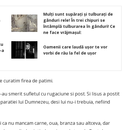
a
Mulţi sunt supăraţi şi tulburaţi de
ă
gânduri rele! În trei chipuri se
întâmplă tulburarea în gânduri! Ce
ne face vrăjmaşul:
cu
Oamenii care laudă ușor te vor
i-a
vorbi de rău la fel de ușor
 curatim firea de patimi.
 smerit sufletul cu rugaciune si post. Si Iisus a postit
paratiei lui Dumnezeu, desi lui nu-i trebuia, nefiind
ti ca nu mancam carne, oua, branza sau altceva, dar