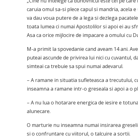
„Cine nu intelege ca duhovnicul este cel pe care I
caruia omul sa-si ple­ce capul si mandria, acela e 
va dau voua putere de a lega si dezlega pacatele
toata lumea ci numai Apostolilor si apoi ei au sf
Asa ca orice mijlocire de impacare a omului cu 
M-a primit la spovedanie cand aveam 14 ani. Avea
puteai ascunde de privirea lui nici cu cuvantul, d
simteai ca trebuie sa spui numai adevarul.
– A ramane in situatia sufleteasca a trecutului, cu 
inseamna a ramane intr-o greseala si apoi a o pla
– A nu lua o hotarare energica de iesire e totuna
alunecare.
O marturie nu inseamna numai insirarea gre­selil
si o confruntare cu viitorul, o talcuire a sortii.