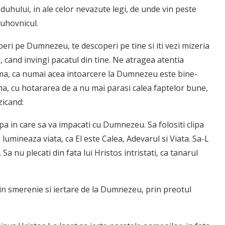
 duhului, in ale celor nevazute legi, de unde vin peste
duhovnicul.
ri pe Dumnezeu, te descoperi pe tine si iti vezi mizeria
u, cand invingi pacatul din tine. Ne atragea atentia
inima, ca numai acea intoarcere la Dumnezeu este bine-
nima, cu hotararea de a nu mai parasi calea faptelor bune,
zicand:
lipa in care sa va impacati cu Dumnezeu. Sa folositi clipa
 lumineaza viata, ca El este Calea, Adevarul si Viata. Sa-L
 nu plecati din fata lui Hristos intristati, ca tana­rul
in sme­renie si iertare de la Dumnezeu, prin preotul