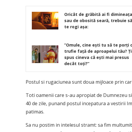
Oricât de grăbită ai fi dimineaţ
sau de obosită seară, trebuie s
te rogi aşa:
”Omule, cine eşti tu să te porţi 
trufie faţă de aproapelui tău? Ţ
spus cineva că eşti mai presus
decât toţi?”
Postul si rugaciunea sunt doua mijloace prin care
Toti oamenii care s-au apropiat de Dumnezeu si-au
40 de zile, punand postul incepatura a vestirii Im
patimas.
Sa nu postim in intelesul stramt: sa fim multumi