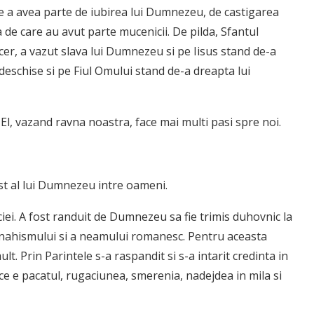
e a avea parte de iubirea lui Dumnezeu, de castigarea
 de care au avut parte mucenicii. De pilda, Sfantul
a cer, a vazut slava lui Dumnezeu si pe Iisus stand de-a
 deschise si pe Fiul Omului stand de-a dreapta lui
l, vazand ravna noastra, face mai multi pasi spre noi.
ost al lui Dumnezeu intre oameni.
iei. A fost randuit de Dumnezeu sa fie trimis duhovnic la
ahismului si a neamului romanesc. Pentru aceasta
t. Prin Parintele s-a raspandit si s-a intarit credinta in
ce e pacatul, rugaciunea, smerenia, nadejdea in mila si