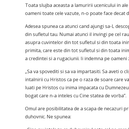
Toata slujba aceasta a lamuririi ucenicului in ale
oameni toate cele vazute, n-o poate face decat 
Adesea spunea ca atunci cand ajungi sa-L descope
din sufletul tau. Numai atunci il invingi pe cel ra
asupra cuvintelor din tot sufletul si din toata 
primita, care este din tot sufletul si din toata i
a credintei si a rugaciunii. Ii indemna pe oameni 
„Sa va spovediti si sa va impartasiti. Sa aveti o c
intalnirii cu Hristos ca pe o raza de soare care va
luati pe Hristos cu inima impacata cu Dumnezeu. Sa
bogat care n-a inteles cu Cine statea de vorba”.
Omul are posibilitatea de a scapa de necazuri pr
duhovnic. Ne spunea: