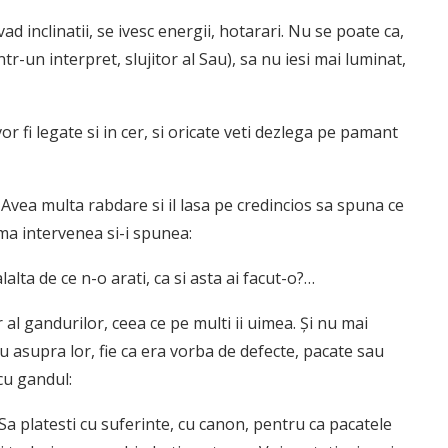
vad inclinatii, se ivesc energii, hotarari. Nu se poate ca,
r-un interpret, slujitor al Sau), sa nu iesi mai luminat,
r fi legate si in cer, si oricate veti dezlega pe pamant
vea mul­ta rabdare si il lasa pe credincios sa spuna ce
rma intervenea si-i spunea:
lalta de ce n-o arati, ca si asta ai facut-o?…
l ganduri­lor, ceea ce pe multi ii uimea. Şi nu mai
asupra lor, fie ca era vorba de de­fecte, pacate sau
 cu gandul:
 Sa platesti cu suferinte, cu canon, pentru ca pacatele