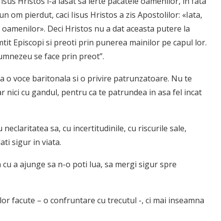
isus Hristos l-a lasat sa ierte pacatele oamenilor, in fata
un om pierdut, caci Iisus Hristos a zis Apostolilor: «Iata,
 oamenilor». Deci Hristos nu a dat aceasta putere la
mtit Episcopi si preoti prin punerea mainilor pe capul lor.
Dumnezeu se face prin preot”.
 o voce baritonala si o privire patrunzatoare. Nu te
ar nici cu gandul, pentru ca te patrundea in asa fel incat
neclaritatea sa, cu incertitudinile, cu riscurile sale,
ti sigur in viata.
 cu a ajunge sa n-o poti lua, sa mergi sigur spre
or facute – o confruntare cu trecutul -, ci mai inseamna