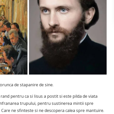
porunca de stapanire de sine.
and pentru ca si Iisus a postit si este pilda de viata
infranarea trupului, pentru sustinerea mintii spre
Care ne sfinteste si ne descopera calea spre mantuire.