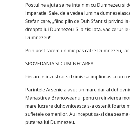
Postul ne ajuta sa ne intalnim cu Dumnezeu si d
Impara­tiei Sale, de a vedea lumina dumnezeiasca
Stefan care, „fiind plin de Duh Sfant si privind l
dreapta lui Dumnezeu. Si a zis: Iata, vad cerurile
Dumnezeu!”
Prin post facem un mic pas catre Dumnezeu, iar E
SPOVEDANIA SI CUMINECAREA
Fiecare e inzestrat si trimis sa implineasca un r
Parintele Arsenie a avut un mare dar al duhovnic
Manastirea Brancoveanu, pentru reinvierea mon
mare lucrare duhov­niceasca s-a ostenit foarte mul
sufletele oamenilor. Au inceput sa-si dea seama 
puterea lui Dumnezeu.