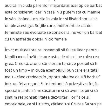
aud că, în ciuda părerilor majorității, acel tip de bărbat
este considerat lider în casă. Nu putem sta cu mâinile
în sân, lăsând lucrurile în voia lor şi lăsând soțiile să
umple acest gol. Soţiile care, indiferent de cât de
feministe sau evoluate se consideră, nu vor un bărbat
cu un astfel de obicei. Nicio femeie.
Învăț mult despre ce înseamnă să fiu eu lider pentru
familia mea. Învăț despre asta, de obicei pe calea cea
grea. Cred că, atunci când eram tânăr, e posibil să fi
fost un timp – în ciuda exemplului bun care era tatăl
meu – când credeam în „oportunitatea de a fi bărbat”
într-un fel arogant. Este tentant să privești astfel, în
special înainte să ne căsătorim şi să avem copii şi să
simțim responsabilitatea dezvoltării lor fizice şi
emoţionale, ca şi Hristos, cărându-şi Crucea Sa sus pe