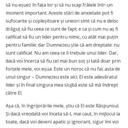
să nu eşuez în faţa lor şi să nu scap frâiele într-un
moment important. Aceste stări de anxietate pot fi
sufocante şi copleşitoare şi uneori simt că nu e deloc
drăguţ să fiu ceea ce sunt de fapt; e ca şi cum nu aş fi
calificat să fiu un lider pentru nimic, cu atât mai puţin
pentru familie; dar Dumnezeu ştie că am dreptate: nu
sunt calificat. Nu am ceea ce îi trebuie unui lider. Dar,
dacă voi încerca să fiu cel mai bun soţ şi tată doar prin
forţele mele, voi eşua. Este un noroc că nu fac asta de
unul singur – Dumnezeu este aici. El este adevăratul
lider şi în final singura mea slujbă este să mă îndrept
către El.
Aşa că, în îngrijorările mele, ştiu că El este Răspunsul.
Şi dacă vreodată voi înceta să-L mai caut, în mijlocul la
toate, dacă voi deveni apatic şi ignorant, sigur îmi voi