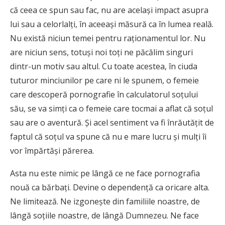
că ceea ce spun sau fac, nu are același impact asupra
lui sau a celorlalți, în aceeași măsură ca în lumea reală.
Nu există niciun temei pentru raționamentul lor. Nu
are niciun sens, totuși noi toți ne păcălim singuri
dintr-un motiv sau altul. Cu toate acestea, în ciuda
tuturor minciunilor pe care ni le spunem, o femeie
care descoperă pornografie în calculatorul soțului
său, se va simți ca o femeie care tocmai a aflat că soțul
sau are o aventură. Şi acel sentiment va fi înrăutățit de
faptul că soțul va spune că nu e mare lucru şi mulţi îi
vor împărtăși părerea.
Asta nu este nimic pe lângă ce ne face pornografia
nouă ca bărbați. Devine o dependenţă ca oricare alta.
Ne limitează. Ne izgonește din familiile noastre, de
lângă soțiile noastre, de lângă Dumnezeu. Ne face