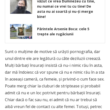
văzut ce vrea Dumnezeu cu tine,
nu numai ce vrei tu cu tine! De
asta nu ai soartă şi nu-ţi merge
bine!
Părintele Arsenie Boca: cele 5
trepte ale rugăciunii
Sunt o mulțime de motive să urăști pornografia, dar
unul dintre ele are legătură cu câte deziluzii creează.
Mulţi bărbați însurați insistă că nu-i nimic rău în asta,
dar mă îndoiesc că vor spune că nu e nimic rău în a sta
în aceeași cameră, ca femeie, şi privind-o cum face sex.
Poate merg chiar la cluburi de striptease şi probabil
admit că nu e un loc potrivit pentru bărbații însurați.
Chiar dacă o fac sau nu, ei admit că nu ar trebui să
aibă vreun fel de contact cu alte femei. Totuși, petrec