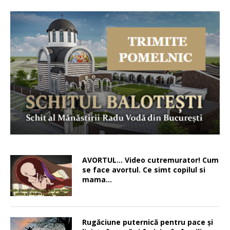
AVORTUL… Video cutremurator! Cum
se face avortul. Ce simt copilul si
mama…
Rugăciune puternică pentru pace şi