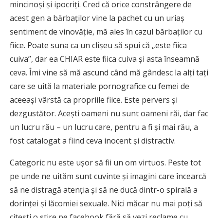
mincinoși şi ipocriți. Cred că orice constrângere de
acest gen a bărbaților vine la pachet cu un uriaș
sentiment de vinovăție, mă ales în cazul bărbaților cu
fiice. Poate suna ca un clișeu să spui că „este fiica
cuiva”, dar ea CHIAR este fiica cuiva şi asta înseamnă
ceva. Îmi vine să mă ascund când mă gândesc la alţi taţi
care se uită la materiale pornografice cu femei de
aceeași vârstă ca propriile fiice. Este pervers şi
dezgustător. Acești oameni nu sunt oameni răi, dar fac
un lucru rău – un lucru care, pentru a fi şi mai rău, a
fost catalogat a fiind ceva inocent şi distractiv.
Categoric nu este ușor să fii un om virtuos. Peste tot
pe unde ne uităm sunt cuvinte şi imagini care încearcă
să ne distragă atenția şi să ne ducă dintr-o spirală a
dorinței şi lăcomiei sexuale. Nici măcar nu mai poți să
citești o știre pe facebook fără să vezi reclame cu