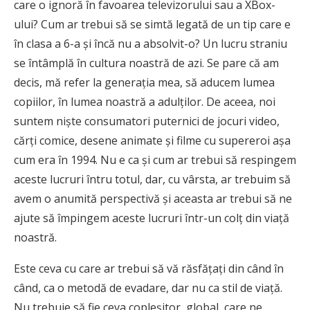
care o ignoră în favoarea televizorului sau a XBox-
ului? Cum ar trebui să se simtă legată de un tip care e
în clasa a 6-a şi încă nu a absolvit-o? Un lucru straniu
se întâmplă în cultura noastră de azi. Se pare că am
decis, mă refer la generația mea, să aducem lumea
copiilor, în lumea noastră a adulților. De aceea, noi
suntem nişte consumatori puternici de jocuri video,
cărţi comice, desene animate şi filme cu supereroi așa
cum era în 1994. Nu e ca şi cum ar trebui să respingem
aceste lucruri întru totul, dar, cu vârsta, ar trebuim să
avem o anumită perspectivă şi aceasta ar trebui să ne
ajute să împingem aceste lucruri într-un colţ din viață
noastră.
Este ceva cu care ar trebui să vă răsfățați din când în
când, ca o metodă de evadare, dar nu ca stil de viață.
Nu trebuie să fie ceva copleșitor, global, care ne