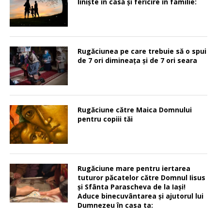
linişte în casă şi fericire în familie:
Rugăciunea pe care trebuie să o spui
de 7 ori dimineața și de 7 ori seara
Rugăciune către Maica Domnului
pentru copiii tăi
Rugăciune mare pentru iertarea
tuturor păcatelor către Domnul Iisus
şi Sfânta Parascheva de la Iaşi!
Aduce binecuvântarea şi ajutorul lui
Dumnezeu în casa ta: