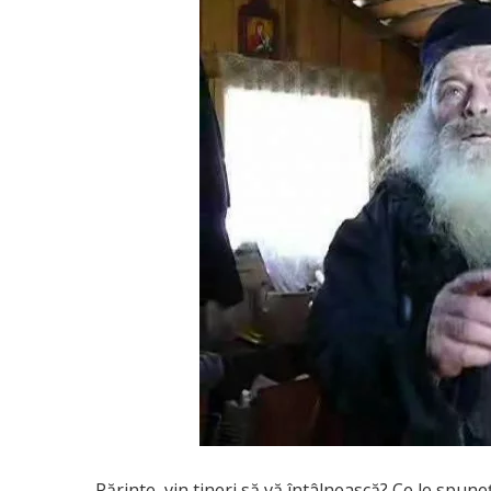
Părinte, vin tineri să vă întâlnească? Ce le spuneţ