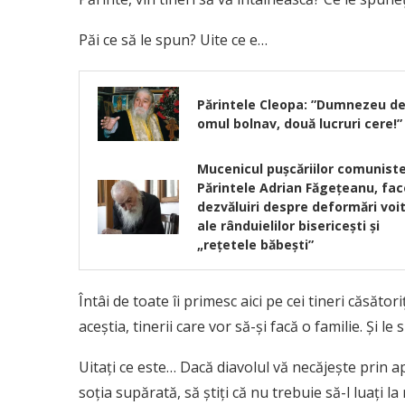
Păi ce să le spun? Uite ce e…
Părintele Cleopa: ”Dumnezeu de
omul bolnav, două lucruri cere!”
Mucenicul pușcăriilor comuniste
Părintele Adrian Făgețeanu, fac
dezvăluiri despre deformări voi
ale rânduielilor bisericești și
„reţetele băbeşti”
Întâi de toate îi primesc aici pe cei tineri căsătoriţ
aceştia, tinerii care vor să-şi facă o familie. Şi le
Uitaţi ce este… Dacă diavolul vă necăjeşte prin ap
soţia supărată, să ştiţi că nu trebuie să-l luaţi 