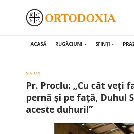
ACASĂ
RUGĂCIUNI
SFINȚI
PRA
SFATURI
Pr. Proclu: „Cu cât veţi 
pernă şi pe faţă, Duhul S
aceste duhuri!”