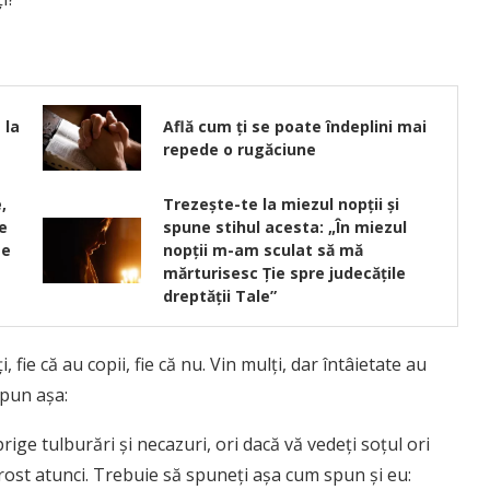
 la
Află cum ți se poate îndeplini mai
repede o rugăciune
,
Trezeşte-te la miezul nopţii și
e
spune stihul acesta: „În miezul
te
nopţii m-am sculat să mă
mărturisesc Ţie spre judecăţile
dreptăţii Tale”
i, fie că au copii, fie că nu. Vin mulţi, dar întâietate au
 spun aşa:
rige tulburări şi necazuri, ori dacă vă vedeţi soţul ori
la rost atunci. Trebuie să spuneţi aşa cum spun şi eu: