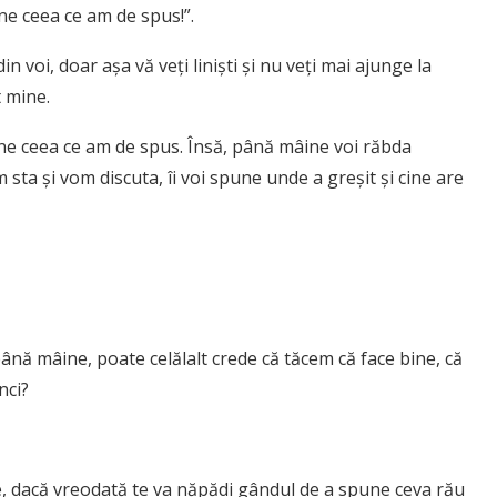
ne ceea ce am de spus!”.
in voi, doar aşa vă veţi linişti şi nu veţi mai ajunge la
t mine.
âine ceea ce am de spus. Însă, până mâine voi răbda
sta şi vom discuta, îi voi spune unde a greşit şi cine are
ână mâine, poate celălalt crede că tăcem că face bine, că
nci?
e, dacă vreodată te va năpădi gândul de a spune ceva rău