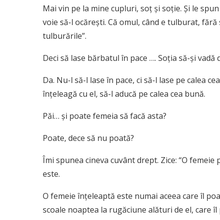
Mai vin pe la mine cupluri, soţ şi soţie. Şi le spun
voie să-l ocăreşti. Că omul, când e tulburat, fără
tulburările”.
Deci să lase bărbatul în pace …. Soţia să-şi vadă 
Da. Nu-l să-l lase în pace, ci să-l lase pe calea c
înţeleagă cu el, să-l aducă pe calea cea bună.
Păi… şi poate femeia să facă asta?
Poate, dece să nu poată?
Îmi spunea cineva cuvânt drept. Zice: “O femeie p
este.
O femeie înţeleaptă este numai aceea care îl po
scoale noaptea la rugăciune alături de el, care î