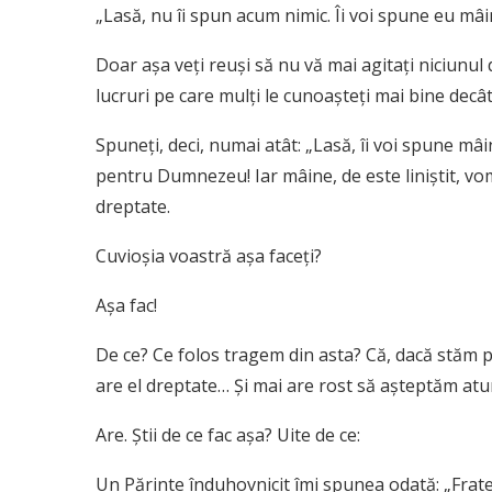
„Lasă, nu îi spun acum nimic. Îi voi spune eu mâi
Doar aşa veţi reuşi să nu vă mai agitaţi niciunul d
lucruri pe care mulţi le cunoaşteţi mai bine decâ
Spuneţi, deci, numai atât: „Lasă, îi voi spune m
pentru Dumnezeu! Iar mâine, de este liniştit, vom 
dreptate.
Cuvioşia voastră aşa faceţi?
Aşa fac!
De ce? Ce folos tragem din asta? Că, dacă stăm p
are el dreptate… Şi mai are rost să aşteptăm atu
Are. Ştii de ce fac aşa? Uite de ce:
Un Părinte înduhovnicit îmi spunea odată: „Frat