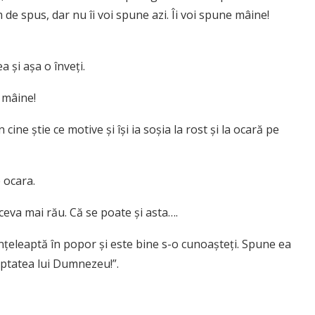
m de spus, dar nu îi voi spune azi. Îi voi spune mâine!
a şi aşa o înveţi.
 mâine!
cine ştie ce motive şi îşi ia soşia la rost şi la ocară pe
 ocara.
ă ceva mai rău. Că se poate şi asta….
 înţeleaptă în popor şi este bine s-o cunoaşteţi. Spune ea
eptatea lui Dumnezeu!”.