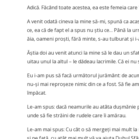
Adică. Făcând toate acestea, ea este femeia care
A venit odată cineva la mine să-mi, spună ca acasă
ce, ea că de fapt el a spus nu ştiu ce… Până la 
ăia, oameni proşti, fără minte, s-au tulburat şi i-
Ăştia doi au venit atunci la mine să le dau un sfa
uitau unul la altul – le dădeau lacrimile. Că ei nu
Eu i-am pus să facă următorul jurământ: de acum î
nu-şi mai reproşeze nimic din ce a fost. Să fie amâ
împăcat.
Le-am spus: dacă neamurile au atâta duşmănie pe 
unde să fie străini de rudele care îi amărau.
Le-am mai spus: Cu cât o să mergeţi mai mult la m
şi pe faţă, cu atât mai mult vă va ajuta Duhul Sfâ