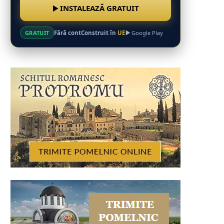
INSTALEAZĂ GRATUIT
Fără cont
Construit în
UE
GRATUIT
Google Play