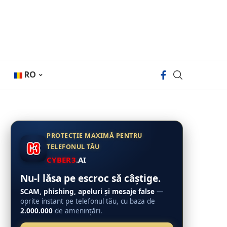
RO
PROTECȚIE MAXIMĂ PENTRU
TELEFONUL TĂU
CYBER3
.AI
Nu-l lăsa pe escroc să câștige.
SCAM, phishing, apeluri și mesaje false
—
oprite instant pe telefonul tău, cu baza de
2.000.000
de amenințări.