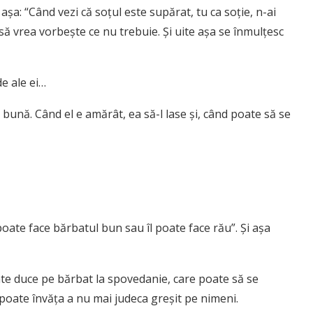
 aşa: “Când vezi că soţul este supărat, tu ca soţie, n-ai
 să vrea vorbeşte ce nu trebuie. Şi uite aşa se înmulţesc
de ale ei…
ea bună. Când el e amărât, ea să-l lase şi, când poate să se
oate face bărbatul bun sau îl poate face rău”. Şi aşa
ate duce pe bărbat la spovedanie, care poate să se
l poate învăţa a nu mai judeca greşit pe nimeni.