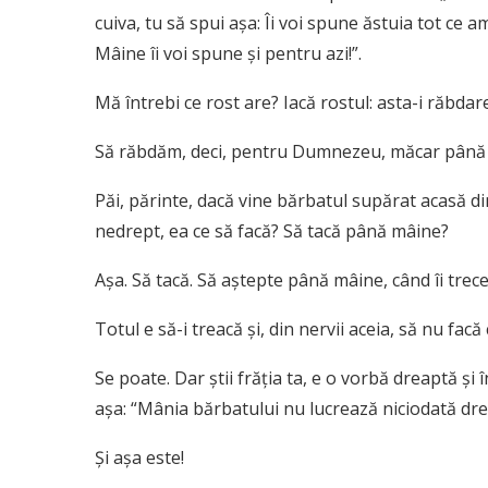
cuiva, tu să spui aşa: Îi voi spune ăstuia tot ce a
Mâine îi voi spune şi pentru azi!”.
Mă întrebi ce rost are? Iacă rostul: asta-i răbdare
Să răbdăm, deci, pentru Dumnezeu, măcar până
Păi, părinte, dacă vine bărbatul supărat acasă din 
nedrept, ea ce să facă? Să tacă până mâine?
Aşa. Să tacă. Să aştepte până mâine, când îi trece
Totul e să-i treacă şi, din nervii aceia, să nu fac
Se poate. Dar ştii frăţia ta, e o vorbă dreaptă şi
aşa: “Mânia bărbatului nu lucrează niciodată dr
Şi aşa este!