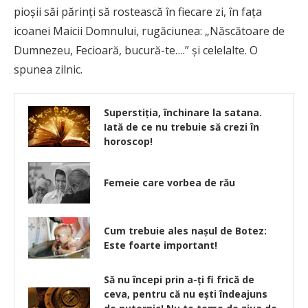
pioșii săi părinți să rostească în fiecare zi, în fața
icoanei Maicii Domnului, rugăciunea: „Născătoare de
Dumnezeu, Fecioară, bucură-te….” și celelalte. O
spunea zilnic.
Superstiţia, închinare la satana.
Iată de ce nu trebuie să crezi în
horoscop!
Femeie care vorbea de rău
Cum trebuie ales nașul de Botez:
Este foarte important!
Să nu începi prin a-ţi fi frică de
ceva, pentru că nu eşti îndeajuns