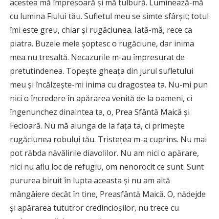
acestea mă împresoară şi mă tulbură. Luminează-mă
cu lumina Fiului tău. Sufletul meu se simte sfârşit; totul
îmi este greu, chiar şi rugăciunea. Iată-mă, rece ca
piatra. Buzele mele şoptesc o rugăciune, dar inima
mea nu tresaltă. Necazurile m-au împresurat de
pretutindenea. Topeşte gheaţa din jurul sufletului
meu şi încălzeşte-mi inima cu dragostea ta. Nu-mi pun
nici o încredere în apărarea venită de la oameni, ci
îngenunchez dinaintea ta, o, Prea Sfântă Maică şi
Fecioară. Nu mă alunga de la faţa ta, ci primeşte
rugăciunea robului tău. Tristeţea m-a cuprins. Nu mai
pot răbda năvălirile diavolilor. Nu am nici o apărare,
nici nu aflu loc de refugiu, om nenorocit ce sunt. Sunt
pururea biruit în lupta aceasta şi nu am altă
mângâiere decât în tine, Preasfântă Maică. O, nădejde
şi apărarea tututror credincioşilor, nu trece cu