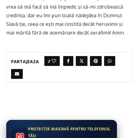
vrea să mă facă să mă împiedic şi să-mi zdrobească
credinţa, dar eu îmi pun toată nădejdea în Domnul.
Slavă ţie, ceea ce eşti mai cinstită decât heruvimii şi
mai mărită fără de asemănare decât serafimii! Amin.
2
PARTAJEAZA
PROTECȚIE MAXIMĂ PENTRU TELEFONUL
TĂU