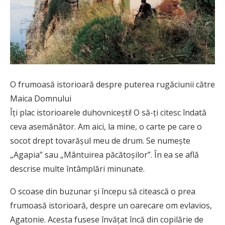
O frumoasă istorioară despre puterea rugăciunii către
Maica Domnului
Îți plac istorioarele duhovnicești! O să-ți citesc îndată
ceva asemănător. Am aici, la mine, o carte pe care o
socot drept tovarășul meu de drum. Se numește
„Agapia” sau „Mântuirea păcătoșilor”. În ea se află
descrise multe întâmplări minunate.
O scoase din buzunar și începu să citească o prea
frumoasă istorioară, despre un oarecare om evlavios,
Agatonie. Acesta fusese învățat încă din copilărie de