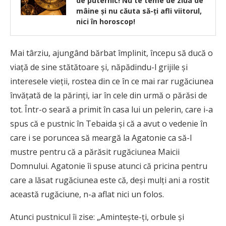
de puternic! Nu te teme de ziua de
mâine şi nu căuta să-ţi afli viitorul,
nici în horoscop!
Mai târziu, ajungând bărbat împlinit, începu să ducă o
viață de sine stătătoare și, năpădindu-l grijile și
interesele vieții, rostea din ce în ce mai rar rugăciunea
învățată de la părinți, iar în cele din urmă o părăsi de
tot. Într-o seară a primit în casa lui un pelerin, care i-a
spus că e pustnic în Tebaida și că a avut o vedenie în
care i se poruncea să meargă la Agatonie ca să-l
mustre pentru că a părăsit rugăciunea Maicii
Domnului. Agatonie îi spuse atunci că pricina pentru
care a lăsat rugăciunea este că, deși mulți ani a rostit
această rugăciune, n-a aflat nici un folos.
Atunci pustnicul îi zise: „Amintește-ți, orbule și