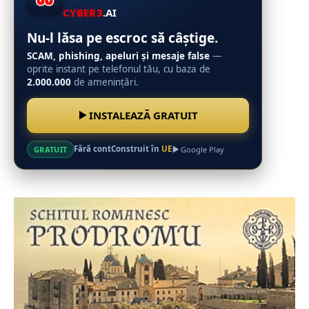
CYBER3
.AI
Nu-l lăsa pe escroc să câștige.
SCAM, phishing, apeluri și mesaje false
—
oprite instant pe telefonul tău, cu baza de
2.000.000
de amenințări.
INSTALEAZĂ GRATUIT
Fără cont
Construit în
UE
GRATUIT
Google Play