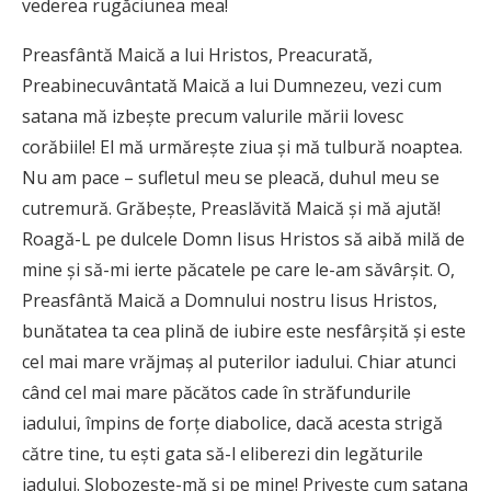
vederea rugăciunea mea!
Preasfântă Maică a lui Hristos, Preacurată,
Preabinecuvântată Maică a lui Dumnezeu, vezi cum
satana mă izbeşte precum valurile mării lovesc
corăbiile! El mă urmăreşte ziua şi mă tulbură noaptea.
Nu am pace – sufletul meu se pleacă, duhul meu se
cutremură. Grăbeşte, Preaslăvită Maică şi mă ajută!
Roagă-L pe dulcele Domn Iisus Hristos să aibă milă de
mine şi să-mi ierte păcatele pe care le-am săvârşit. O,
Preasfântă Maică a Domnului nostru Iisus Hristos,
bunătatea ta cea plină de iubire este nesfârşită şi este
cel mai mare vrăjmaş al puterilor iadului. Chiar atunci
când cel mai mare păcătos cade în străfundurile
iadului, împins de forțe diabolice, dacă acesta strigă
către tine, tu eşti gata să-l eliberezi din legăturile
iadului. Slobozeşte-mă şi pe mine! Priveşte cum satana