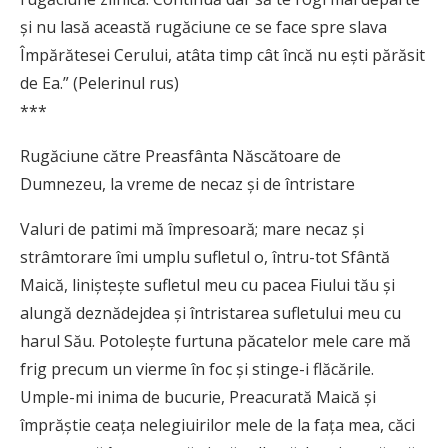
și nu lasă această rugăciune ce se face spre slava
Împărătesei Cerului, atâta timp cât încă nu ești părăsit
de Ea.” (Pelerinul rus)
***
Rugăciune către Preasfânta Născătoare de
Dumnezeu, la vreme de necaz şi de întristare
Valuri de patimi mă împresoară; mare necaz şi
strâmtorare îmi umplu sufletul o, întru-tot Sfântă
Maică, linişteşte sufletul meu cu pacea Fiului tău şi
alungă deznădejdea şi întristarea sufletului meu cu
harul Său. Potoleşte furtuna păcatelor mele care mă
frig precum un vierme în foc şi stinge-i flăcările.
Umple-mi inima de bucurie, Preacurată Maică şi
împrăştie ceaţa nelegiuirilor mele de la faţa mea, căci