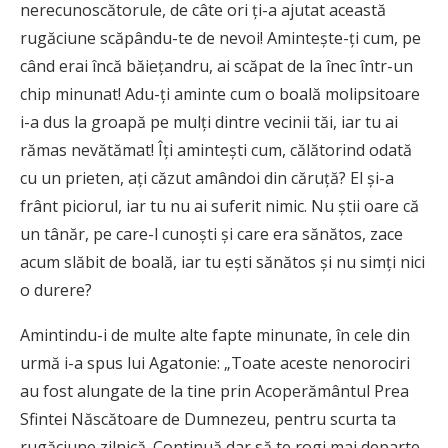
nerecunoscătorule, de câte ori ți-a ajutat această
rugăciune scăpându-te de nevoi! Amintește-ți cum, pe
când erai încă băiețandru, ai scăpat de la înec într-un
chip minunat! Adu-ți aminte cum o boală molipsitoare
i-a dus la groapă pe mulți dintre vecinii tăi, iar tu ai
rămas nevătămat! Îți amintești cum, călătorind odată
cu un prieten, ați căzut amândoi din căruță? El și-a
frânt piciorul, iar tu nu ai suferit nimic. Nu știi oare că
un tânăr, pe care-l cunoști și care era sănătos, zace
acum slăbit de boală, iar tu ești sănătos și nu simți nici
o durere?
Amintindu-i de multe alte fapte minunate, în cele din
urmă i-a spus lui Agatonie: „Toate aceste nenorociri
au fost alungate de la tine prin Acoperământul Prea
Sfintei Născătoare de Dumnezeu, pentru scurta ta
rugăciune zilnică. Continuă dar să te rogi mai departe