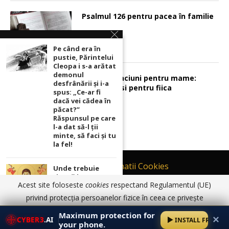
Psalmul 126 pentru pacea în familie
Pe când era în
pustie, Părintelui
Cleopa i s-a arătat
demonul
Sunt 2 rugaciuni pentru mame:
desfrânării şi i-a
pentru fiu si pentru fiica
spus: „Ce-ar fi
dacă vei cădea în
păcat?”
Răspunsul pe care
l-a dat să-l ții
minte, să faci și tu
la fel!
Contact
Informatii Cookies
Unde trebuie
ținută icoana cu
Politică de Confidențialitate
Acest site foloseste
cookies
respectand Regulamentul (UE)
Maica Domnului
TERMENI SI CONDITII DE UTILIZARE
pentru ca
privind protecția persoanelor fizice în ceea ce privește
rugăciunile
prelucrarea datelor cu caracter personal și privind libera
© 2017 - 2026 Ortodoxia |
Termeni și condiții de utilizare
|
Informatii
noastre să prindă
Maximum protection for
✕
Cookies
|
Politică de Confidențialitate
CYBER3
.AI
INSTALL FREE
putere
circulație a acestor date.
Am înțeles
Detalii aici
your phone.